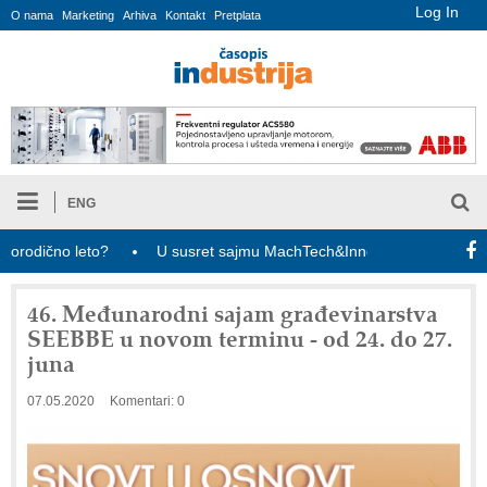
Log In
O nama
Marketing
Arhiva
Kontakt
Pretplata
ENG
dično leto?
U susret sajmu MachTech&InnoTech: ulaznice za pose
46. Međunarodni sajam građevinarstva
SEEBBE u novom terminu - od 24. do 27.
juna
07.05.2020
Komentari: 0