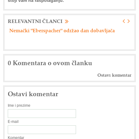
stoji vam na raspolaganju.
RELEVANTNI ČLANCI
Nemački "Eberspacher" održao dan dobavljača
Ax
0 Komentara o ovom članku
Ostavi komentar
Ostavi komentar
Ime i prezime
E-mail
Komentar