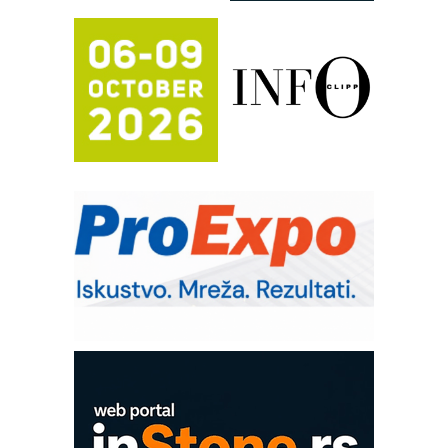
sistema
Trajna oznaka kao dugoročna korist
Bezbednost na prvom mestu!
IB BLUMENAUER - više od 40 godina
poverenja u industriji
RMQ-TITAN ADVANCED INDICATOR
– Pametna signalizacija za efikasnije
upravljanje mašinama
Sigurnije ispitivanje transformatora u
solarnim elektranama i vetroparkovima
Pranje točkova na gradilištu- standard
modernog i odgovornog građenja
Od porodične kompanije do jednog od
vodećih distributera profesionalne
opreme
COMBYPACK
EVOKS Maintenance Management
ROSA i SCHUNK podižu proizvodnju