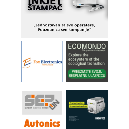
metrologiji i pametnim dozirnim
rešenjima
IBeRTIM - oprema za ispitivanje
kontrole kvaliteta
STAUFF – Komponente koje
povećavaju pouzdanost hidrauličkih
sistema
YAMADA pumpe – japanska
pouzdanost u transferu fluida
Filtration Group Industrial – Napredna
rešenja za filtraciju u hidrauličkim i
procesnim sistemima
RILINEX kompanije Rittal
FANUC: Najbolje za vašu pametnu
automatizaciju
Efikasno upravljanje energijom
Automatizacija pakovanja · Display
(Shelf-Ready) omotnice
Potpuna efikasnost bez složenih