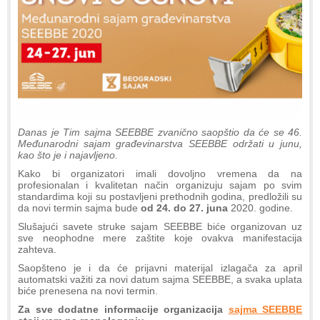
Danas je Tim sajma SEEBBE zvanično saopštio da će se 46.
Međunarodni sajam građevinarstva SEEBBE održati u junu,
kao što je i najavljeno.
Kako bi organizatori imali dovoljno vremena da na
profesionalan i kvalitetan način organizuju sajam po svim
standardima koji su postavljeni prethodnih godina, predložili su
da novi termin sajma bude
od 24. do 27. juna
2020. godine.
Slušajući savete struke sajam SEEBBE biće organizovan uz
sve neophodne mere zaštite koje ovakva manifestacija
zahteva.
Saopšteno je i da će prijavni materijal izlagača za april
automatski važiti za novi datum sajma SEEBBE, a svaka uplata
biće prenesena na novi termin.
Za sve dodatne informacije organizacija
sajma SEEBBE