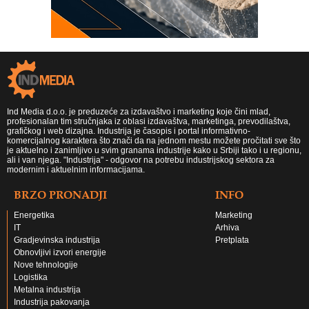
Ind Media d.o.o. je preduzeće za izdavaštvo i marketing koje čini mlad,
profesionalan tim stručnjaka iz oblasi izdavaštva, marketinga, prevodilaštva,
grafičkog i web dizajna. Industrija je časopis i portal informativno-
komercijalnog karaktera što znači da na jednom mestu možete pročitati sve što
je aktuelno i zanimljivo u svim granama industrije kako u Srbiji tako i u regionu,
ali i van njega. "Industrija" - odgovor na potrebu industrijskog sektora za
modernim i aktuelnim informacijama.
BRZO PRONADJI
INFO
Energetika
Marketing
IT
Arhiva
Gradjevinska industrija
Pretplata
Obnovljivi izvori energije
Nove tehnologije
Logistika
Metalna industrija
Industrija pakovanja