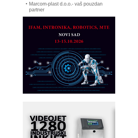
Marcom-plast d.o.o.- vaš pouzdan
partner
CTO - Prilagodite svoju toplinsku
obradu!
Razvoj asortimanskog pravca MINI-
PLC AKYTEC
AUKOM: Svetski standard metrologije
dostupan u Srbiji
MOTOMAN – NEXT-Robotika vođena
veštačkom inteligencijom
I.SAFE MOBILE revolucioniše
industrijsku automatizaciju
pionirskimmobile operator PANEL-OM
Fleksibilno stezanje i brzo
podešavanje u proizvodnji prototipova
KIP KOP – napredna rešenja za
savremene industrijske i logističke
objekte
Alba d.o.o. – 35 godina preciznosti u