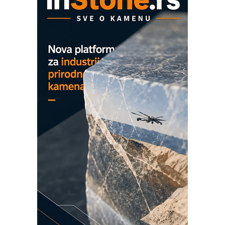
na viši nivo
Detekcija različitih oblika
MAREX - Lim i mašine za savremena
rešenja