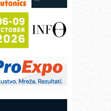
rajna oznaka kao dugoročna korist
ezbednost na prvom mestu!
B BLUMENAUER - više od 40 godina
overenja u industriji
COMBYPACK
RMQ-TITAN ADVANCED INDICATOR
 Pametna signalizacija za efikasnije
pravljanje mašinama
igurnije ispitivanje transformatora u
olarnim elektranama i vetroparkovima
ranje točkova na gradilištu- standard
odernog i odgovornog građenja
OSA i SCHUNK podižu proizvodnju
a viši nivo
etekcija različitih oblika
AREX - Lim i mašine za savremena
ešenja