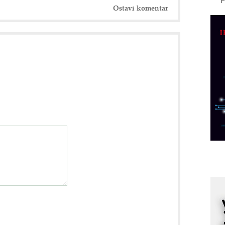
Ostavi komentar
A
d
M
v
I
i
p
F
p
K
s
o
A
m
r
I
k
S
p