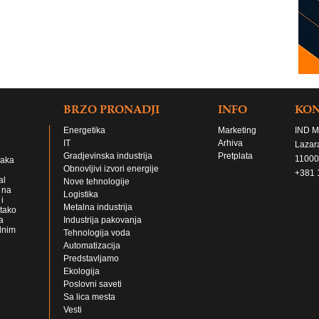
BRZO PRONADJI
INFO
KO
Energetika
Marketing
IND M
IT
Arhiva
Lazar
Gradjevinska industrija
Pretplata
11000
jaka
Obnovljivi izvori energije
+381 
al
Nove tehnologije
 na
Logistika
i
Metalna industrija
 tako
a
Industrija pakovanja
lnim
Tehnologija voda
Automatizacija
Predstavljamo
Ekologija
Poslovni saveti
Sa lica mesta
Vesti