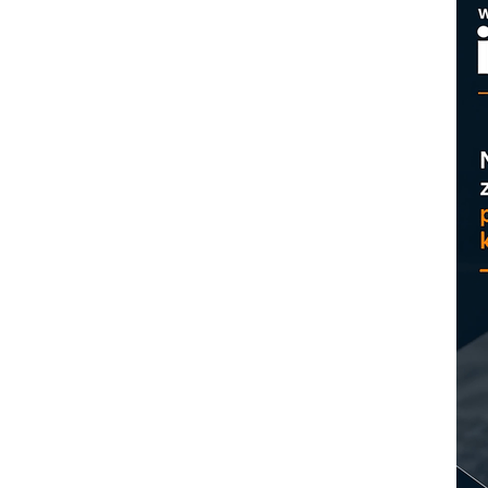
M
p
C
o