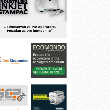
istema
AMADA pumpe – japanska
ouzdanost u transferu fluida
iltration Group Industrial – Napredna
ešenja za filtraciju u hidrauličkim i
rocesnim sistemima
rt Utopia Studio – vizuelne priče
ndustrije i biznisa
ILINEX kompanije Rittal
ANUC: Najbolje za vašu pametnu
utomatizaciju
fikasno upravljanje energijom
utomatizacija pakovanja · Display
Shelf-Ready) omotnice
roizvodnja iC7 Hybrid 1500 VDC
režnog pretvarača sa tečnim
lađenjem
otpuna efikasnost bez složenih
istema