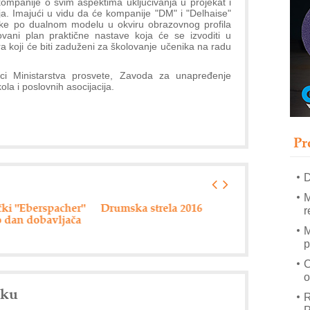
ompanije o svim aspektima uključivanja u projekat i
a. Imajući u vidu da će kompanije "DM" i "Delhaise"
ake po dualnom modelu u okviru obrazovnog profila
tovani plan praktične nastave koja će se izvoditi u
–
 koji će biti zaduženi za školovanje učenika na radu
u
nici Ministarstva prosvete, Zavoda za unapređenje
S
la i poslovnih asocijacija.
s
P
m
Pr
R
n
D
M
ki "Eberspacher"
Drumska strela 2016
80 miliona din
r
 dan dobavljača
pripremu
infrastrukturn
M
projekata
p
C
o
nku
R