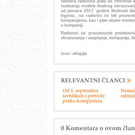
Namera radionice jeste da informiše k
realizaciju modela dualnog obrazovanj
od januara 2017. godine školovati đ
trgovac, na radionici će biti prezen
kompanijama, kao i plan obuke mentora
u kompaniji.
Radionici će prisustvovati predstav
obrazovanja i vaspitanja, kompanija, ško
Izvor: eKapija
RELEVANTNI ČLANCI
Efikasan servis privrede
Od 1. septembra
Nemač
sertifikati i potvrde
održao
preko kompjutera
0 Komentara o ovom čla