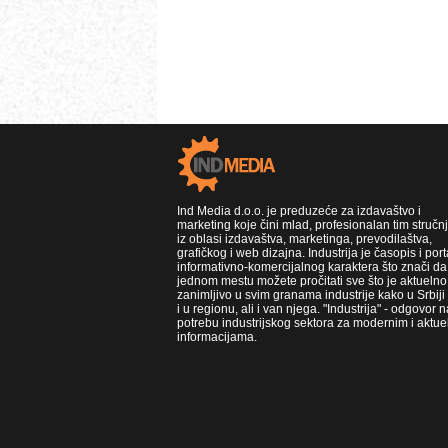
Ind Media d.o.o. je preduzeće za izdavaštvo i
marketing koje čini mlad, profesionalan tim stručn
iz oblasi izdavaštva, marketinga, prevodilaštva,
grafičkog i web dizajna. Industrija je časopis i port
informativno-komercijalnog karaktera što znači da
jednom mestu možete pročitati sve što je aktuelno 
zanimljivo u svim granama industrije kako u Srbiji
i u regionu, ali i van njega. "Industrija" - odgovor n
potrebu industrijskog sektora za modernim i aktue
informacijama.