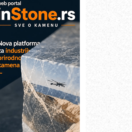
arcom-plast d.o.o.- vaš pouzdan
artner
TO - Prilagodite svoju toplinsku
bradu!