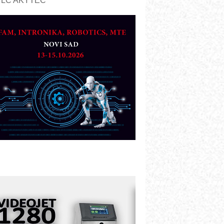
PLC AKYTEC
UKOM: Svetski standard metrologije
ostupan u Srbiji
OTOMAN – NEXT-Robotika vođena
eštačkom inteligencijom
.SAFE MOBILE revolucioniše
ndustrijsku automatizaciju
ionirskimmobile operator PANEL-OM
leksibilno stezanje i brzo
odešavanje u proizvodnji prototipova
IP KOP – napredna rešenja za
avremene industrijske i logističke
bjekte
lba d.o.o. – 35 godina preciznosti u
etrologiji i pametnim dozirnim
ešenjima
BeRTIM - oprema za ispitivanje
ontrole kvaliteta
TAUFF – Komponente koje
ovećavaju pouzdanost hidrauličkih