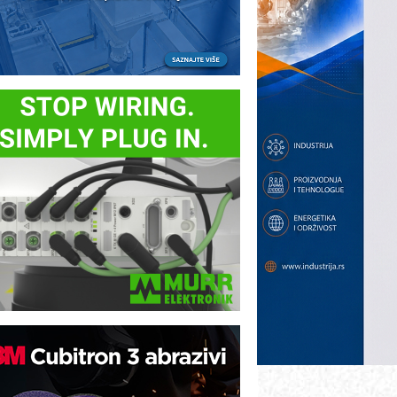
B BLUMENAUER - više od 40 godina
overenja u industriji