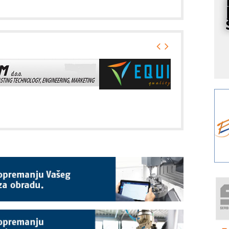
s
Y
p
F
r
p
A
i
R
F
a
E
A
(
P
m
h
P
s