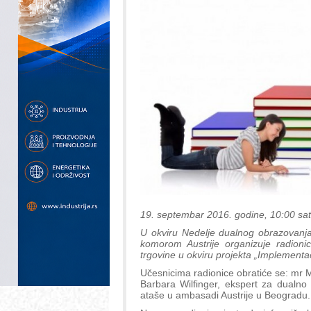
19. septembar 2016. godine, 10:00 sati,
U okviru Nedelje dualnog obrazovanja
komorom Austrije organizuje radioni
trgovine u okviru projekta „Implementa
Učesnicima radionice obratiće se: mr M
Barbara Wilfinger, ekspert za dualno
ataše u ambasadi Austrije u Beogradu.