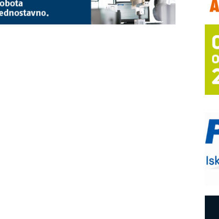
T
B
I
p
–
u
S
s
P
m
R
n
D
M
r