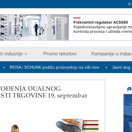
O
i industije
Promo tekstovi
Kompanije u indust
i SCHUNK podižu proizvodnju na viši nivo
Javni dug Srbije na kr
UVOĐENJA DUALNOG
TI TRGOVINE 19. septembar