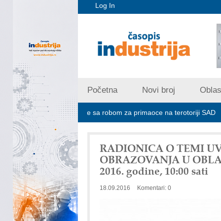
Log In
Početna
Novi broj
Oblast
lje ne prima pošiljke sa robom za primaoce na terotoriji SAD
ROSA 
RADIONICA O TEMI 
OBRAZOVANJA U OBLAS
2016. godine, 10:00 sati
18.09.2016
Komentari: 0