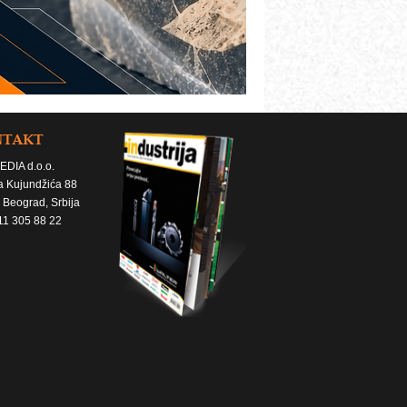
NTAKT
EDIA d.o.o.
a Kujundžića 88
 Beograd, Srbija
11 305 88 22