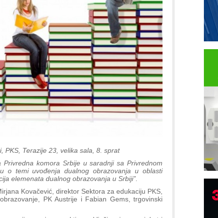
 PKS, Terazije 23, velika sala, 8. sprat
 Privredna komora Srbije u saradnji sa Privrednom
cu o temi uvođenja dualnog obrazovanja u oblasti
cija elemenata dualnog obrazovanja u Srbiji”.
irjana Kovačević, direktor Sektora za edukaciju PKS,
 obrazovanje, PK Austrije i Fabian Gems, trgovinski
I
p