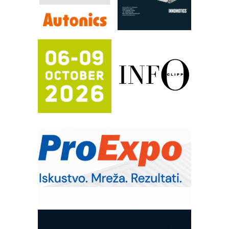
Automatizacija pakovanja · Display
(Shelf-Ready) omotnice
Potpuna efikasnost bez složenih
sistema
Trajna oznaka kao dugoročna korist
Bezbednost na prvom mestu!
IB BLUMENAUER - više od 40 godina
poverenja u industriji
RMQ-TITAN ADVANCED INDICATOR
– Pametna signalizacija za efikasnije
upravljanje mašinama
Sigurnije ispitivanje transformatora u
solarnim elektranama i vetroparkovima
Pranje točkova na gradilištu- standard
modernog i odgovornog građenja
Proizvodnja iC7 Hybrid 1500 VDC
mrežnog pretvarača sa tečnim
hlađenjem
COMBYPACK