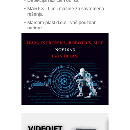
MAREX - Lim i mašine za savremena
rešenja
Marcom-plast d.o.o.- vaš pouzdan
partner
CTO - Prilagodite svoju toplinsku
obradu!
Razvoj asortimanskog pravca MINI-
PLC AKYTEC
AUKOM: Svetski standard metrologije
dostupan u Srbiji
MOTOMAN – NEXT-Robotika vođena
veštačkom inteligencijom
I.SAFE MOBILE revolucioniše
industrijsku automatizaciju
pionirskimmobile operator PANEL-OM
Fleksibilno stezanje i brzo
podešavanje u proizvodnji prototipova
KIP KOP – napredna rešenja za