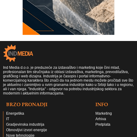
Ind Media d.o.o. je preduzeće za izdavaštvo i marketing koje čini mlad,
profesionalan tim stručnjaka iz oblasi izdavaštva, marketinga, prevodilaštva,
grafičkog i web dizajna. Industrija je časopis i portal informativno-
komercijalnog karaktera što znači da na jednom mestu možete pročitati sve što
je aktuelno i zanimljivo u svim granama industrije kako u Srbiji tako i u regionu,
ali i van njega. "Industrija" - odgovor na potrebu industrijskog sektora za
modernim i aktuelnim informacijama.
BRZO PRONADJI
INFO
Energetika
Marketing
IT
Arhiva
Gradjevinska industrija
Pretplata
Obnovljivi izvori energije
Nove tehnologije