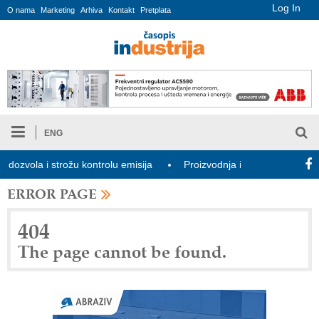
Log In
O nama
Marketing
Arhiva
Kontakt
Pretplata
ENG
zvola i strožu kontrolu emisija
Proizvodnja iC7 Hybrid 1500 VDC
ERROR PAGE
404
The page cannot be found.