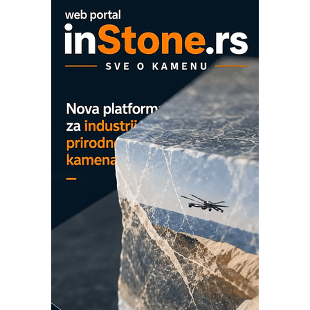
EVOKS Maintenance Management
ROSA i SCHUNK podižu proizvodnju
na viši nivo
Detekcija različitih oblika