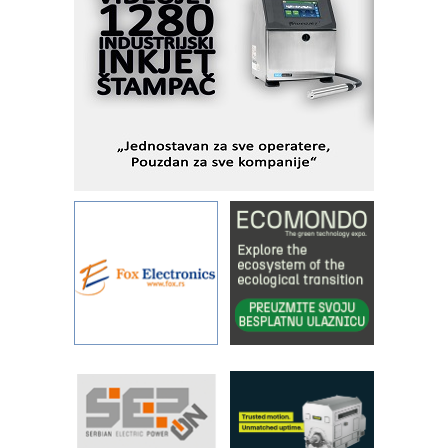
savremene industrijske i logističke
objekte
Alba d.o.o. – 35 godina preciznosti u
metrologiji i pametnim dozirnim
rešenjima
IBeRTIM - oprema za ispitivanje
kontrole kvaliteta
STAUFF – Komponente koje
povećavaju pouzdanost hidrauličkih
sistema
YAMADA pumpe – japanska
pouzdanost u transferu fluida
Filtration Group Industrial – Napredna
rešenja za filtraciju u hidrauličkim i
procesnim sistemima
RILINEX kompanije Rittal
FANUC: Najbolje za vašu pametnu
automatizaciju
Efikasno upravljanje energijom