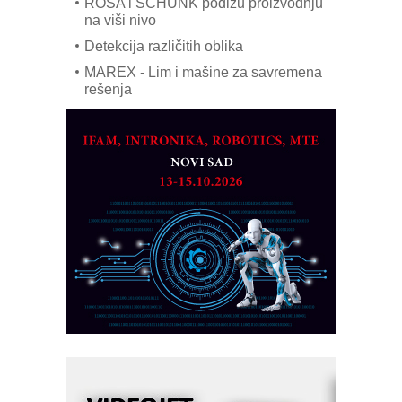
ROSA i SCHUNK podižu proizvodnju
na viši nivo
Detekcija različitih oblika
MAREX - Lim i mašine za savremena
rešenja
Marcom-plast d.o.o.- vaš pouzdan
partner
CTO - Prilagodite svoju toplinsku
obradu!
Razvoj asortimanskog pravca MINI-
PLC AKYTEC
AUKOM: Svetski standard metrologije
dostupan u Srbiji
MOTOMAN – NEXT-Robotika vođena
veštačkom inteligencijom
I.SAFE MOBILE revolucioniše
industrijsku automatizaciju
pionirskimmobile operator PANEL-OM
Fleksibilno stezanje i brzo