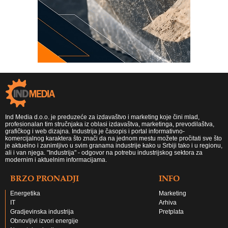
Ind Media d.o.o. je preduzeće za izdavaštvo i marketing koje čini mlad,
profesionalan tim stručnjaka iz oblasi izdavaštva, marketinga, prevodilaštva,
grafičkog i web dizajna. Industrija je časopis i portal informativno-
komercijalnog karaktera što znači da na jednom mestu možete pročitati sve što
je aktuelno i zanimljivo u svim granama industrije kako u Srbiji tako i u regionu,
ali i van njega. "Industrija" - odgovor na potrebu industrijskog sektora za
modernim i aktuelnim informacijama.
BRZO PRONADJI
INFO
Energetika
Marketing
IT
Arhiva
Gradjevinska industrija
Pretplata
Obnovljivi izvori energije