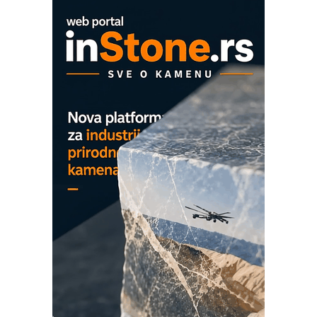
hlađenjem
COMBYPACK
EVOKS Maintenance Management
ROSA i SCHUNK podižu proizvodnju
na viši nivo
Detekcija različitih oblika