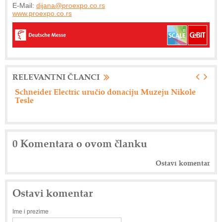
E-Mail:
dijana@proexpo.co.rs
www.proexpo.co.rs
RELEVANTNI ČLANCI
Schneider Electric uručio donaciju Muzeju Nikole
En
Tesle
ev
0 Komentara o ovom članku
Ostavi komentar
Ostavi komentar
Ime i prezime