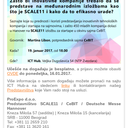
Učešće na događaju je besplatno
, a prijavu možete obaviti
OVDE
do ponedeljka, 16.01.2017.
Više informacija o samom događaju možete pronaći na sajtu
ICT Hub-a na sledećem
linku
ili kontaktiranjem našeg
Predstavništva
koje Vam rado stoji na usluzi.
ProExpo d.o.o.
Predstavništvo SCALE11 / CeBIT / Deutsche Messe
Hannover
Kneza Miloša 57 (sedište) | Kneza Miloša 15 (kancelarija)
SRB - 11000 Beograd
Tel: +381 11 2659 210
Fax: +381 11 3620 161