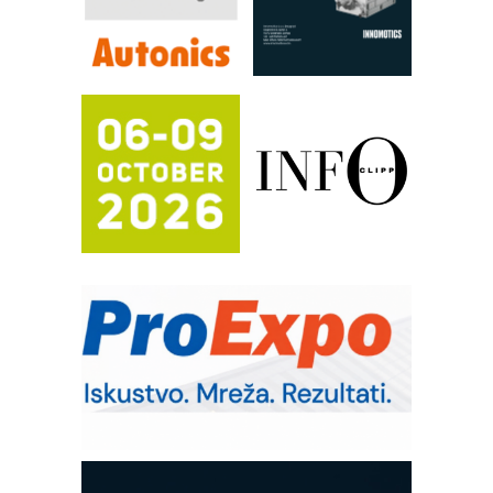
Efikasno upravljanje energijom
Automatizacija pakovanja · Display
(Shelf-Ready) omotnice
Potpuna efikasnost bez složenih
sistema
Trajna oznaka kao dugoročna korist
Bezbednost na prvom mestu!
IB BLUMENAUER - više od 40 godina
poverenja u industriji
RMQ-TITAN ADVANCED INDICATOR
– Pametna signalizacija za efikasnije
upravljanje mašinama
Sigurnije ispitivanje transformatora u
solarnim elektranama i vetroparkovima
Pranje točkova na gradilištu- standard
modernog i odgovornog građenja
Proizvodnja iC7 Hybrid 1500 VDC
mrežnog pretvarača sa tečnim