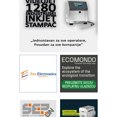
podešavanje u proizvodnji prototipova
KIP KOP – napredna rešenja za
savremene industrijske i logističke
objekte
Alba d.o.o. – 35 godina preciznosti u
metrologiji i pametnim dozirnim
rešenjima
IBeRTIM - oprema za ispitivanje
kontrole kvaliteta
STAUFF – Komponente koje
povećavaju pouzdanost hidrauličkih
sistema
YAMADA pumpe – japanska
pouzdanost u transferu fluida
Filtration Group Industrial – Napredna
rešenja za filtraciju u hidrauličkim i
procesnim sistemima
RILINEX kompanije Rittal
FANUC: Najbolje za vašu pametnu
automatizaciju