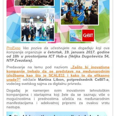
ProExpo
Vas poziva da učestvujete na događaju koji ova
kompanija organizuje
u četvrtak, 19. januara 2017. godine
od 18h u prostorijama ICT Hub-a (Veljka Dugoševića 54,
NTP Zvezdara).
Predavanje na temu pod nazivom
„Zašto bi inovativne
kompanije trebalo da se predstave na međunarodnim
izložbama kao što je SCALE11 i kako to da efikasno
urade?“
održaće
Martina Libon, potpredsednik CeBIT-a
,
vodećeg svetskog sajma za digitalnu privredu.
Događaj je namenjen svim inovativnim tehnološkim
kompanijama i startapima koji žele da se saznaju više o
mogućnostima i prednostima učešća na međunarodnim
manifestacijama i adekvatnoj pripremi za ovakvu vrstu
nastupa.