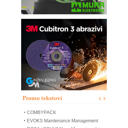
Bezbednost na prvom mestu!
IB BLUMENAUER - više od 40 godina
poverenja u industriji
RMQ-TITAN ADVANCED INDICATOR
– Pametna signalizacija za efikasnije
upravljanje mašinama
Sigurnije ispitivanje transformatora u
solarnim elektranama i vetroparkovima
Pranje točkova na gradilištu- standard
modernog i odgovornog građenja
Proizvodnja iC7 Hybrid 1500 VDC
Promo tekstovi
mrežnog pretvarača sa tečnim
hlađenjem
COMBYPACK
EVOKS Maintenance Management