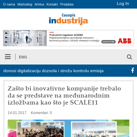
Log In
O nama
Marketing
Arhiva
Kontakt
Pretplata
ENG
 digitalizaciju dozvola i strožu kontrolu emisija
Proizvodnja iC
Zašto bi inovativne kompanije trebalo
da se predstave na međunarodnim
izložbama kao što je SCALE11
14.01.2017
Komentari: 0