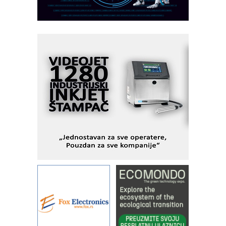
industrijsku automatizaciju
pionirskimmobile operator PANEL-OM
Fleksibilno stezanje i brzo
podešavanje u proizvodnji prototipova
KIP KOP – napredna rešenja za
savremene industrijske i logističke
objekte
Alba d.o.o. – 35 godina preciznosti u
metrologiji i pametnim dozirnim
rešenjima
IBeRTIM - oprema za ispitivanje
kontrole kvaliteta
STAUFF – Komponente koje
povećavaju pouzdanost hidrauličkih
sistema
YAMADA pumpe – japanska
pouzdanost u transferu fluida
Filtration Group Industrial – Napredna
rešenja za filtraciju u hidrauličkim i
procesnim sistemima