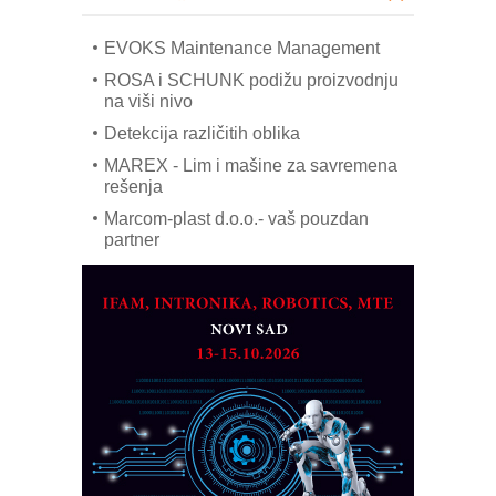
COMBYPACK
EVOKS Maintenance Management
ROSA i SCHUNK podižu proizvodnju
na viši nivo
Detekcija različitih oblika
MAREX - Lim i mašine za savremena
rešenja
Marcom-plast d.o.o.- vaš pouzdan
partner
CTO - Prilagodite svoju toplinsku
obradu!
Razvoj asortimanskog pravca MINI-
PLC AKYTEC
AUKOM: Svetski standard metrologije
dostupan u Srbiji
MOTOMAN – NEXT-Robotika vođena
veštačkom inteligencijom
I.SAFE MOBILE revolucioniše