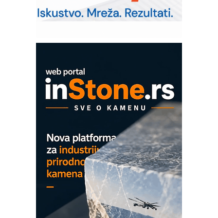
– Pametna signalizacija za efikasnije
upravljanje mašinama
Sigurnije ispitivanje transformatora u
solarnim elektranama i vetroparkovima
COMBYPACK
EVOKS Maintenance Management
ROSA i SCHUNK podižu proizvodnju
na viši nivo
Detekcija različitih oblika
MAREX - Lim i mašine za savremena
rešenja