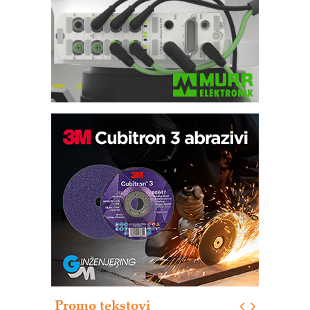
Trajna oznaka kao dugoročna korist
Bezbednost na prvom mestu!
IB BLUMENAUER - više od 40 godina
poverenja u industriji
RMQ-TITAN ADVANCED INDICATOR
– Pametna signalizacija za efikasnije
upravljanje mašinama
Sigurnije ispitivanje transformatora u
solarnim elektranama i vetroparkovima
Promo tekstovi