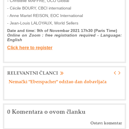
- Christelle MAFFRE, OCO Global
- Cécile BOURY, CBCI international
- Anne Martel REISON, EOC International
- Jean-Louis LALOYAUX, World Sellers
Date and time: 9th of Novembar 2021 17h30 (Paris Time)
Online on Zoom : free registration required - Language:
English
Click here to register
RELEVANTNI ČLANCI
Nemački "Eberspacher" održao dan dobavljača
Ax
0 Komentara o ovom članku
Ostavi komentar