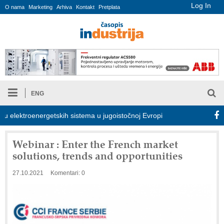
Log In
O nama
Marketing
Arhiva
Kontakt
Pretplata
ENG
lektroenergetskih sistema u jugoistočnoj Evropi
COMBYPACK
Webinar : Enter the French market
solutions, trends and opportunities
27.10.2021
Komentari: 0