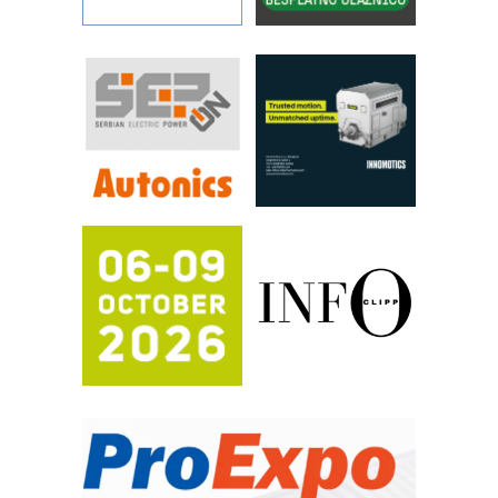
Art Utopia Studio – vizuelne priče
industrije i biznisa
RILINEX kompanije Rittal
FANUC: Najbolje za vašu pametnu
automatizaciju
Efikasno upravljanje energijom
Automatizacija pakovanja · Display
(Shelf-Ready) omotnice
Proizvodnja iC7 Hybrid 1500 VDC
mrežnog pretvarača sa tečnim
hlađenjem
Potpuna efikasnost bez složenih
sistema
Trajna oznaka kao dugoročna korist
Bezbednost na prvom mestu!
IB BLUMENAUER - više od 40 godina
poverenja u industriji
RMQ-TITAN ADVANCED INDICATOR