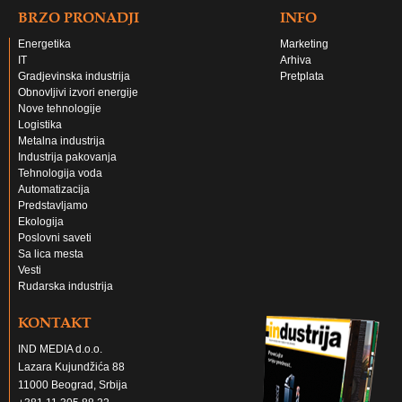
BRZO PRONADJI
INFO
Energetika
Marketing
IT
Arhiva
Gradjevinska industrija
Pretplata
Obnovljivi izvori energije
Nove tehnologije
Logistika
Metalna industrija
Industrija pakovanja
Tehnologija voda
Automatizacija
Predstavljamo
Ekologija
Poslovni saveti
Sa lica mesta
Vesti
Rudarska industrija
KONTAKT
IND MEDIA d.o.o.
Lazara Kujundžića 88
11000 Beograd, Srbija