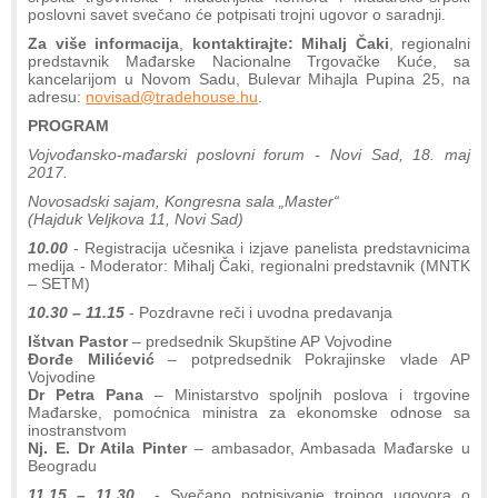
poslovni savet svečano će potpisati trojni ugovor o saradnji.
Za više informacija
,
kontaktirajte: Mihalj Čaki
, regionalni
predstavnik Mađarske Nacionalne Trgovačke Kuće, sa
kancelarijom u Novom Sadu, Bulevar Mihajla Pupina 25, na
adresu:
novisad@tradehouse.hu
.
PROGRAM
Vojvođansko-mađarski poslovni forum -
Novi Sad, 18. maj
2017.
Novosadski sajam, Kongresna sala „Master“
(Hajduk Veljkova 11, Novi Sad)
10.00
- Registracija učesnika i izjave panelista predstavnicima
medija - Moderator: Mihalj Čaki, regionalni predstavnik (MNTK
– SETM)
10.30 – 11.15
- Pozdravne reči i uvodna predavanja
Ištvan Pastor
– predsednik Skupštine AP Vojvodine
Đorđe Milićević
– potpredsednik Pokrajinske vlade AP
Vojvodine
Dr Petra Pana
– Ministarstvo spoljnih poslova i trgovine
Mađarske, pomoćnica ministra za ekonomske odnose sa
inostranstvom
Nj. E. Dr Atila Pinter
– ambasador, Ambasada Mađarske u
Beogradu
11.15 – 11.30
- Svečano potpisivanje trojnog ugovora o