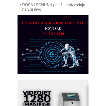
ROSA i SCHUNK podižu proizvodnju
na viši nivo
Detekcija različitih oblika
MAREX - Lim i mašine za savremena
rešenja
Marcom-plast d.o.o.- vaš pouzdan
partner
CTO - Prilagodite svoju toplinsku
obradu!
Razvoj asortimanskog pravca MINI-
PLC AKYTEC
AUKOM: Svetski standard metrologije
dostupan u Srbiji
MOTOMAN – NEXT-Robotika vođena
veštačkom inteligencijom
I.SAFE MOBILE revolucioniše
industrijsku automatizaciju
pionirskimmobile operator PANEL-OM