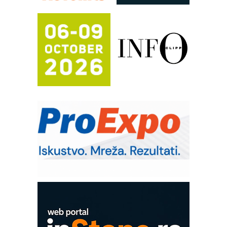
automatizaciju
Efikasno upravljanje energijom
Automatizacija pakovanja · Display
(Shelf-Ready) omotnice
Potpuna efikasnost bez složenih
sistema
Trajna oznaka kao dugoročna korist
Bezbednost na prvom mestu!
IB BLUMENAUER - više od 40 godina
poverenja u industriji
RMQ-TITAN ADVANCED INDICATOR
– Pametna signalizacija za efikasnije
upravljanje mašinama
Mitutoyo Crysta-Apex V PLUS: Nova
era CNC merenja
OBO sistemi mrežastih nosača kablova
Proizvodnja iC7 Hybrid 1500 VDC
mrežnog pretvarača sa tečnim