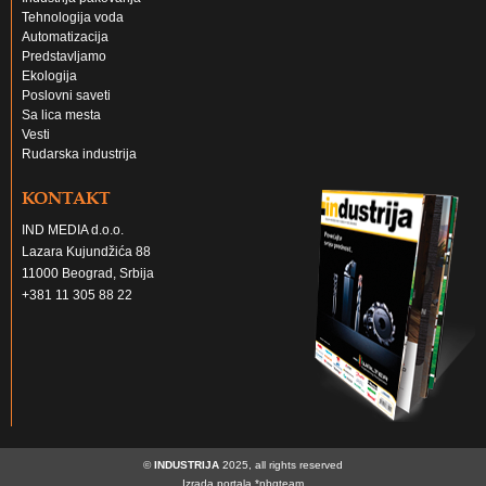
Tehnologija voda
Automatizacija
Predstavljamo
Ekologija
Poslovni saveti
Sa lica mesta
Vesti
Rudarska industrija
KONTAKT
IND MEDIA d.o.o.
Lazara Kujundžića 88
11000 Beograd, Srbija
+381 11 305 88 22
©
INDUSTRIJA
2025, all rights reserved
Izrada portala
*nbgteam