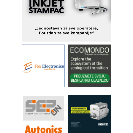
Fleksibilno stezanje i brzo
podešavanje u proizvodnji prototipova
KIP KOP – napredna rešenja za
savremene industrijske i logističke
objekte
Alba d.o.o. – 35 godina preciznosti u
metrologiji i pametnim dozirnim
rešenjima
IBeRTIM - oprema za ispitivanje
kontrole kvaliteta
STAUFF – Komponente koje
povećavaju pouzdanost hidrauličkih
sistema
YAMADA pumpe – japanska
pouzdanost u transferu fluida
Filtration Group Industrial – Napredna
rešenja za filtraciju u hidrauličkim i
procesnim sistemima
RILINEX kompanije Rittal
FANUC: Najbolje za vašu pametnu