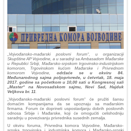
„
Vojvođansko-mađarski poslovni forum“, u organizaciji
Skupštine AP Vojvodine, a u saradnji sa Ambasadom Mađarske
u Republici Srbiji, Mađarsko-srpskom trgovinsko-industrijskom
komorom, Trgovinskom kućom Mađarske i Privrednom
komorom Vojvodine,
održaće se u okviru 84.
Međunarodnog sajma poljoprivrede, u četvrtak, 18. maja
2017. godine sa početkom u 10,00 sati u Kongresnoj sali
„Master“ na Novosadskom sajmu, Novi Sad, Hajduk
Veljkova br. 11
.
„Vojvođansko-mađarski poslovni forum“ će pružiti šansu
domaćim kompanijama da se upoznaju sa mađarskim
firmama. Forum će doprineti uspostavljanju dobrih poslovnih
odnosa Srbije i Mađarske, koji će omogućiti celishodniju
saradnju u povezivanju privrednika susednih zemalja.
U okviru foruma, Privredna komora Vojvodine, Mađarsko-
srpska trgovinska i industrijska komora i Mađarsko-srpski