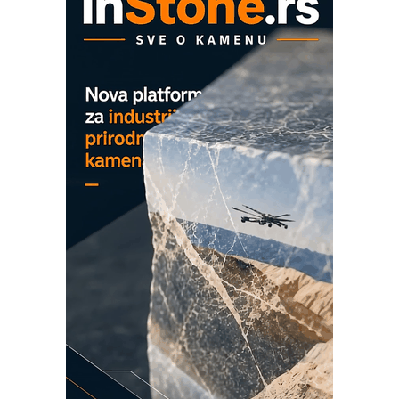
hlađenjem
COMBYPACK
EVOKS Maintenance Management