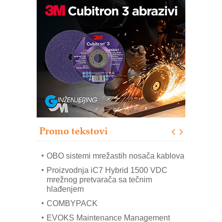
Potpuna efikasnost bez složenih
sistema
Trajna oznaka kao dugoročna korist
Bezbednost na prvom mestu!
IB BLUMENAUER - više od 40 godina
poverenja u industriji
RMQ-TITAN ADVANCED INDICATOR
– Pametna signalizacija za efikasnije
upravljanje mašinama
Promo tekstovi
Mitutoyo Crysta-Apex V PLUS: Nova
era CNC merenja
OBO sistemi mrežastih nosača kablova
Proizvodnja iC7 Hybrid 1500 VDC
mrežnog pretvarača sa tečnim
hlađenjem
COMBYPACK
EVOKS Maintenance Management