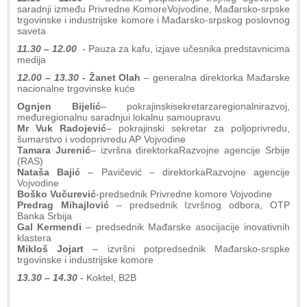
saradnji između Privredne KomoreVojvodine, Mađarsko-srpske
trgovinske i industrijske komore i Mađarsko-srpskog poslovnog
saveta
11.30 – 12.00
- Pauza za kafu, izjave učesnika predstavnicima
medija
12.00 – 13.30 -
Žanet Olah
– generalna direktorka Mađarske
nacionalne trgovinske kuće
Ognjen Bijelić
– pokrajinskisekretarzaregionalnirazvoj,
međuregionalnu saradnjui lokalnu samoupravu
Mr Vuk Radojević
– pokrajinski sekretar za poljoprivredu,
šumarstvo i vodoprivredu AP Vojvodine
Tamara Jurenić
– izvršna direktorkaRazvojne agencije Srbije
(RAS)
Nataša Bajić
– Pavičević – direktorkaRazvojne agencije
Vojvodine
Boško Vučurević
-predsednik Privredne komore Vojvodine
Predrag Mihajlović
– predsednik Izvršnog odbora, OTP
Banka Srbija
Gal Kermendi
– predsednik Mađarske asocijacije inovativnih
klastera
Mikloš Jojart
– izvršni potpredsednik Mađarsko-srspke
trgovinske i industrijske komore
13.30 – 14.30
- Koktel, B2B