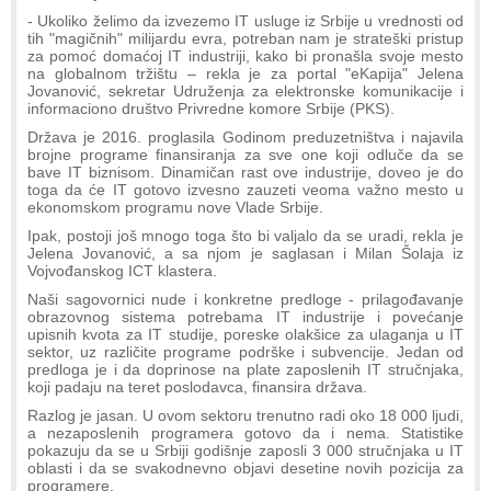
- Ukoliko želimo da izvezemo IT usluge iz Srbije u vrednosti od
tih "magičnih" milijardu evra, potreban nam je strateški pristup
za pomoć domaćoj IT industriji, kako bi pronašla svoje mesto
na globalnom tržištu – rekla je za portal "eKapija" Jelena
Jovanović, sekretar Udruženja za elektronske komunikacije i
informaciono društvo Privredne komore Srbije (PKS).
Država je 2016. proglasila Godinom preduzetništva i najavila
brojne programe finansiranja za sve one koji odluče da se
bave IT biznisom. Dinamičan rast ove industrije, doveo je do
toga da će IT gotovo izvesno zauzeti veoma važno mesto u
ekonomskom programu nove Vlade Srbije.
Ipak, postoji još mnogo toga što bi valjalo da se uradi, rekla je
Jelena Jovanović, a sa njom je saglasan i Milan Šolaja iz
Vojvođanskog ICT klastera.
Naši sagovornici nude i konkretne predloge - prilagođavanje
obrazovnog sistema potrebama IT industrije i povećanje
upisnih kvota za IT studije, poreske olakšice za ulaganja u IT
sektor, uz različite programe podrške i subvencije. Jedan od
predloga je i da doprinose na plate zaposlenih IT stručnjaka,
koji padaju na teret poslodavca, finansira država.
Razlog je jasan. U ovom sektoru trenutno radi oko 18 000 ljudi,
a nezaposlenih programera gotovo da i nema. Statistike
pokazuju da se u Srbiji godišnje zaposli 3 000 stručnjaka u IT
oblasti i da se svakodnevno objavi desetine novih pozicija za
programere.