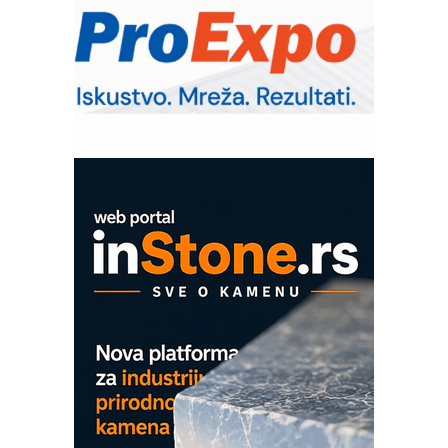
– Pametna signalizacija za efikasnije
upravljanje mašinama
Sigurnije ispitivanje transformatora u
solarnim elektranama i vetroparkovima
Pranje točkova na gradilištu- standard
modernog i odgovornog građenja
Proizvodnja iC7 Hybrid 1500 VDC
mrežnog pretvarača sa tečnim
hlađenjem
COMBYPACK
EVOKS Maintenance Management
ROSA i SCHUNK podižu proizvodnju
na viši nivo
Detekcija različitih oblika