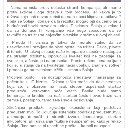
- Nemamo ništa protiv dolaska stranih kompanija, ali imamo
protiv aktivne uloge države u tom procesu, jer kakva je to
država koja naš novac koristi da nam ubaci klipove u točkove?
- pita se Šolaja i dodaje da bi rezultat mogao biti da ćemo se u
budućnosti baviti razvojem tuđeg IT sektora. Šolaja je rekao i
da su domaće IT kompanije više nego sposobne da se
takmiče na tržištu sa najvećim svetskim igračima u ovoj oblasti.
- Priroda IT biznisa je takva da morate stalno da se
usavršavate i razvijate da biste opstali na tržištu. Dakle, plivate
ili tonete. U takvoj situaciji naše kompanije uspešno nastupaju
na stranim tržištima, isporučuju kvalitet koji ne zaostaje za
svetskim, a često je i natprosečan. Prosto rečeno, imamo ljude
koji su u stanju da na kvalitetan način upakuju znanje u softver
i prodaju ga na svetskom tržištu - smatra Šolaja.
Problem postoji i sa dostupnošću sredstava finansiranja za
početnike u IT biznisu. Država teško može da daje sredstva
koja se, s obzirom na nizak stepen uspešnosti startap
preduzeća, verovatno neće vratiti. Banke nude samo
komercijalne kredite, pa naši startapi često novac traže van
zemlje i, postupno, tamo sele i svoje poslovanje.
Stručnjaci predlažu izgradnju ekosistema koji podržava
preduzetništvo. To uključuje sistemsku podršku preduzetništvu,
animaciju domaćih i stranih izvora finansiranja, startap
inkubatore, ali i usvajanje "kulture neuspeha" jer, kako je rekao
Šolaja, "kod nas se ni uspeh ne prašta – kamoli neuspeh".