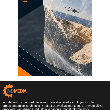
Ind Media d.o.o. je preduzeće za izdavaštvo i marketing koje čini mlad,
profesionalan tim stručnjaka iz oblasi izdavaštva, marketinga, prevodilaštva,
grafičkog i web dizajna. Industrija je časopis i portal informativno-