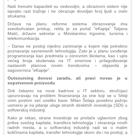
Naši trenutni kapaciteti su nedovoljni, a obrazovni sistem nije
ispratio rast tražnje i ne obrazuje dovoljan broj ljudi u ovim
strukama.
Država na planu reforme sistema obrazovanja ima
sveobuhvatan pristup, rekla je za portal "eKapija" Tatjana
Matić, državni sekretar u Ministarstvu trgovine, turizma i
telekomunikacija.
– Danas ne postoji nijedno zanimanje u kojem nije potrebno
poznavanje savremenih tehnologija. Zato je u planu uvođenje
programiranja kao predmeta u osnovnim školama, kao i upis
većeg broja studenata na IT smerove i prilagođavanje
nastavnih planova novim trendovima – objasnila je
sagovornica "eKapije".
Outsourcing donosi zaradu, ali pravi novac je u
sopstvenom proizvodu
Dok čekamo na nove kadrove u IT sektoru, stručnjaci
upozoravaju na problem finansiranja za one koji se u Srbiji
ovim poslom već uveliko bave. Milan Šolaja posebnu pažnju
usmerio je na pitanje uloge stranih direktnih investicija (SDI) u
softverskoj industriji.
Kako je rekao, strane investicije se privlače uglavnom zbog
priliva svežeg kapitala, transfera tehnologija i otvaranja novih
radnih mesta, a u softverskoj industriji radi se o malim
količinama kapitala, transfer tehnologije skoro da i ne postoji, a