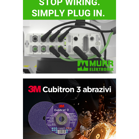
Bezbednost na prvom mestu!
IB BLUMENAUER - više od 40 godina
poverenja u industriji
RMQ-TITAN ADVANCED INDICATOR
– Pametna signalizacija za efikasnije
upravljanje mašinama
Sigurnije ispitivanje transformatora u
solarnim elektranama i vetroparkovima