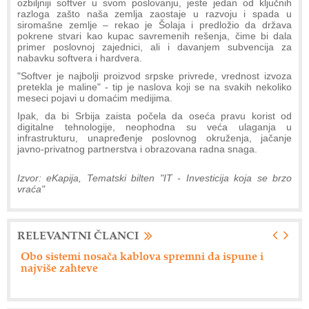
ozbiljniji softver u svom poslovanju, jeste jedan od ključnih
razloga zašto naša zemlja zaostaje u razvoju i spada u
siromašne zemlje – rekao je Šolaja i predložio da država
pokrene stvari kao kupac savremenih rešenja, čime bi dala
primer poslovnoj zajednici, ali i davanjem subvencija za
nabavku softvera i hardvera.
"Softver je najbolji proizvod srpske privrede, vrednost izvoza
pretekla je maline" - tip je naslova koji se na svakih nekoliko
meseci pojavi u domaćim medijima.
Ipak, da bi Srbija zaista počela da oseća pravu korist od
digitalne tehnologije, neophodna su veća ulaganja u
infrastrukturu, unapređenje poslovnog okruženja, jačanje
javno-privatnog partnerstva i obrazovana radna snaga.
Izvor: eKapija, Tematski bilten "IT - Investicija koja se brzo
vraća"
RELEVANTNI ČLANCI
Reciklaža laser toner kaseta
Pe
ku