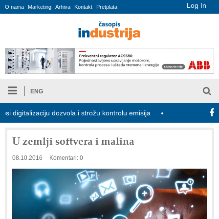
Log In
O nama
Marketing
Arhiva
Kontakt
Pretplata
ENG
lizaciju dozvola i strožu kontrolu emisija
Proizvodnja iC7 Hybri
U zemlji softvera i malina
08.10.2016
Komentari: 0