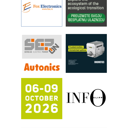
YAMADA pumpe – japanska
pouzdanost u transferu fluida
Filtration Group Industrial – Napredna
rešenja za filtraciju u hidrauličkim i
procesnim sistemima
RILINEX kompanije Rittal
FANUC: Najbolje za vašu pametnu
automatizaciju
Efikasno upravljanje energijom
Automatizacija pakovanja · Display
(Shelf-Ready) omotnice
Potpuna efikasnost bez složenih
sistema
Trajna oznaka kao dugoročna korist
Bezbednost na prvom mestu!
IB BLUMENAUER - više od 40 godina
poverenja u industriji
RMQ-TITAN ADVANCED INDICATOR