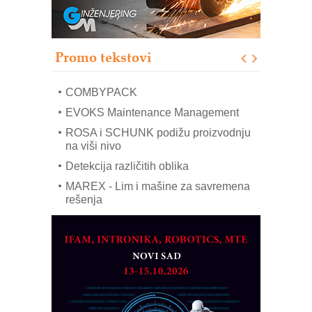
Pranje točkova na gradilištu- standard
modernog i odgovornog građenja
Proizvodnja iC7 Hybrid 1500 VDC
Promo tekstovi
mrežnog pretvarača sa tečnim
hlađenjem
COMBYPACK
EVOKS Maintenance Management
ROSA i SCHUNK podižu proizvodnju
na viši nivo
Detekcija različitih oblika
MAREX - Lim i mašine za savremena
rešenja
Marcom-plast d.o.o.- vaš pouzdan
partner
CTO - Prilagodite svoju toplinsku
obradu!
Razvoj asortimanskog pravca MINI-
PLC AKYTEC