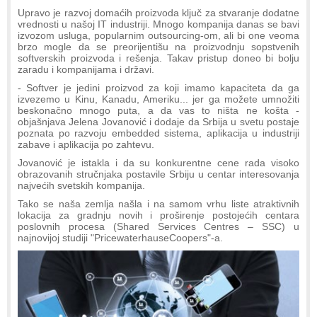
Upravo je razvoj domaćih proizvoda ključ za stvaranje dodatne
vrednosti u našoj IT industriji. Mnogo kompanija danas se bavi
izvozom usluga, popularnim outsourcing-om, ali bi one veoma
brzo mogle da se preorijentišu na proizvodnju sopstvenih
softverskih proizvoda i rešenja. Takav pristup doneo bi bolju
zaradu i kompanijama i državi.
- Softver je jedini proizvod za koji imamo kapaciteta da ga
izvezemo u Kinu, Kanadu, Ameriku... jer ga možete umnožiti
beskonačno mnogo puta, a da vas to ništa ne košta -
objašnjava Jelena Jovanović i dodaje da Srbija u svetu postaje
poznata po razvoju embedded sistema, aplikacija u industriji
zabave i aplikacija po zahtevu.
Jovanović je istakla i da su konkurentne cene rada visoko
obrazovanih stručnjaka postavile Srbiju u centar interesovanja
najvećih svetskih kompanija.
Tako se naša zemlja našla i na samom vrhu liste atraktivnih
lokacija za gradnju novih i proširenje postojećih centara
poslovnih procesa (Shared Services Centres – SSC) u
najnovijoj studiji "PricewaterhauseCoopers"-a.