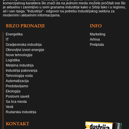
komercijalnog karaktera što znači da na jednom mestu možete pročitati sve što
je aktuelno i zanimljivo u svim granama industrije kako u Srbiji tako i u regionu,
ali i van njega. "Industrija" - odgovor na potrebu industrijskog sektora za
modernim i aktuelnim informacijama.
BRZO PRONADJI
INFO
Energetika
Marketing
IT
Arhiva
Gradjevinska industrija
Pretplata
Obnovljivi izvori energije
Nove tehnologije
Logistika
Metalna industrija
Industrija pakovanja
Tehnologija voda
Automatizacija
Predstavljamo
Ekologija
Poslovni saveti
Sa lica mesta
Vesti
Rudarska industrija
KONTAKT