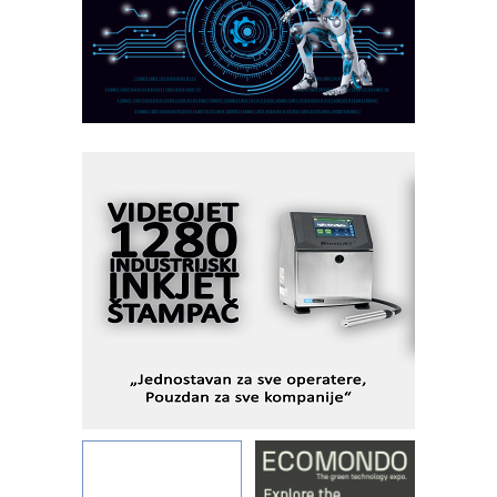
AUKOM: Svetski standard metrologije
dostupan u Srbiji
MOTOMAN – NEXT-Robotika vođena
veštačkom inteligencijom
I.SAFE MOBILE revolucioniše
industrijsku automatizaciju
pionirskimmobile operator PANEL-OM
Fleksibilno stezanje i brzo
podešavanje u proizvodnji prototipova
KIP KOP – napredna rešenja za
savremene industrijske i logističke
objekte
Alba d.o.o. – 35 godina preciznosti u
metrologiji i pametnim dozirnim
rešenjima
IBeRTIM - oprema za ispitivanje
kontrole kvaliteta
STAUFF – Komponente koje
povećavaju pouzdanost hidrauličkih
sistema