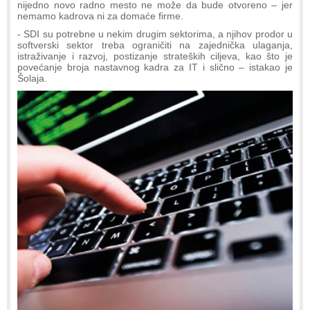
nijedno novo radno mesto ne može da bude otvoreno – jer
nemamo kadrova ni za domaće firme.
- SDI su potrebne u nekim drugim sektorima, a njihov prodor u
softverski sektor treba ograničiti na zajednička ulaganja,
istraživanje i razvoj, postizanje strateških ciljeva, kao što je
povećanje broja nastavnog kadra za IT i slično – istakao je
Šolaja.