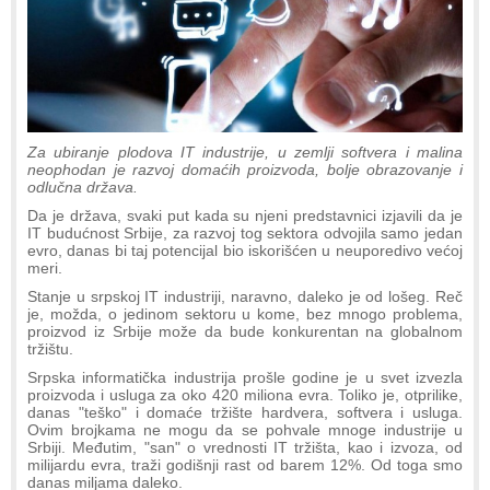
Za ubiranje plodova IT industrije, u zemlji softvera i malina
neophodan je razvoj domaćih proizvoda, bolje obrazovanje i
odlučna država.
Da je država, svaki put kada su njeni predstavnici izjavili da je
IT budućnost Srbije, za razvoj tog sektora odvojila samo jedan
evro, danas bi taj potencijal bio iskorišćen u neuporedivo većoj
meri.
Stanje u srpskoj IT industriji, naravno, daleko je od lošeg. Reč
je, možda, o jedinom sektoru u kome, bez mnogo problema,
proizvod iz Srbije može da bude konkurentan na globalnom
tržištu.
Srpska informatička industrija prošle godine je u svet izvezla
proizvoda i usluga za oko 420 miliona evra. Toliko je, otprilike,
danas "teško" i domaće tržište hardvera, softvera i usluga.
Ovim brojkama ne mogu da se pohvale mnoge industrije u
Srbiji. Međutim, "san" o vrednosti IT tržišta, kao i izvoza, od
milijardu evra, traži godišnji rast od barem 12%. Od toga smo
danas miljama daleko.