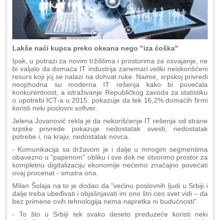
Lakše naći kupca preko okeana nego "iza ćoška"
Ipak, u potrazi za novim tržištima i prostorima za osvajanje, ne
bi valjalo da domaća IT industrija zanemari veliki neiskorišćeni
resurs koji joj se nalazi na dohvat ruke. Naime, srpskoj privredi
neophodna su moderna IT rešenja kako bi povećala
konkurentnost, a istraživanje Republičkog zavoda za statistiku
o upotrebi ICT-a u 2015. pokazuje da tek 16,2% domaćih firmi
koristi neki poslovni softver.
Jelena Jovanović rekla je da nekorišćenje IT rešenja od strane
srpske privrede pokazuje nedostatak svesti, nedostatak
potrebe i, na kraju, nedostatak novca.
- Komunikacija sa državom je i dalje u mnogim segmentima
obavezno u "papirnom" obliku i sve dok ne otvorimo prostor za
kompletnu digitalizaciju ekonomije nećemo značajno povećati
ovaj procenat - smatra ona.
Milan Šolaja na to je dodao da "većinu poslovnih ljudi u Srbiji i
dalje treba ubeđivati i objašnjavati im ono što ceo svet vidi – da
bez primene ovih tehnologija nema napretka ni budućnosti".
- To što u Srbiji tek svako deseto preduzeće koristi neki