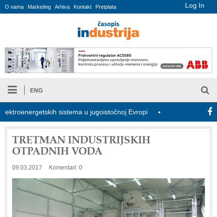
Log In
O nama
Marketing
Arhiva
Kontakt
Pretplata
ENG
oenergetskih sistema u jugoistočnoj Evropi
COMBYPACK
U
TRETMAN INDUSTRIJSKIH
OTPADNIH VODA
09.03.2017
Komentari: 0