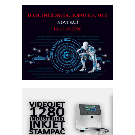
CTO - Prilagodite svoju toplinsku
obradu!
Razvoj asortimanskog pravca MINI-
PLC AKYTEC
AUKOM: Svetski standard metrologije
dostupan u Srbiji
MOTOMAN – NEXT-Robotika vođena
veštačkom inteligencijom
I.SAFE MOBILE revolucioniše
industrijsku automatizaciju
pionirskimmobile operator PANEL-OM
Fleksibilno stezanje i brzo
podešavanje u proizvodnji prototipova
KIP KOP – napredna rešenja za
savremene industrijske i logističke
objekte
Alba d.o.o. – 35 godina preciznosti u
metrologiji i pametnim dozirnim
rešenjima