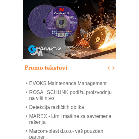
Trajna oznaka kao dugoročna korist
Bezbednost na prvom mestu!
IB BLUMENAUER - više od 40 godina
poverenja u industriji
RMQ-TITAN ADVANCED INDICATOR
– Pametna signalizacija za efikasnije
upravljanje mašinama
Sigurnije ispitivanje transformatora u
solarnim elektranama i vetroparkovima
Promo tekstovi
COMBYPACK
EVOKS Maintenance Management
ROSA i SCHUNK podižu proizvodnju
na viši nivo
Detekcija različitih oblika
MAREX - Lim i mašine za savremena
rešenja
Marcom-plast d.o.o.- vaš pouzdan
partner