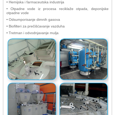
• Hemijska i farmaceutska industrija
• Otpadne vode iz procesa reciklaže otpada, deponijske
otpadne vode
• Odsumporisanje dimnih gasova
• Biofilteri za prečišćavanje vazduha
• Tretman i odvodnjavanje mulja