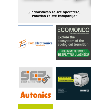
IBeRTIM - oprema za ispitivanje
kontrole kvaliteta
STAUFF – Komponente koje
povećavaju pouzdanost hidrauličkih
sistema
YAMADA pumpe – japanska
pouzdanost u transferu fluida
Filtration Group Industrial – Napredna
rešenja za filtraciju u hidrauličkim i
procesnim sistemima
Art Utopia Studio – vizuelne priče
industrije i biznisa
RILINEX kompanije Rittal
FANUC: Najbolje za vašu pametnu
automatizaciju
Efikasno upravljanje energijom
Automatizacija pakovanja · Display
(Shelf-Ready) omotnice
Proizvodnja iC7 Hybrid 1500 VDC