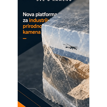
MAREX - Lim i mašine za savremena
rešenja