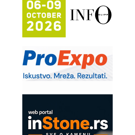
mrežnog pretvarača sa tečnim
hlađenjem
Potpuna efikasnost bez složenih
sistema
Trajna oznaka kao dugoročna korist
Bezbednost na prvom mestu!
IB BLUMENAUER - više od 40 godina
poverenja u industriji
RMQ-TITAN ADVANCED INDICATOR
– Pametna signalizacija za efikasnije
upravljanje mašinama
Sigurnije ispitivanje transformatora u
solarnim elektranama i vetroparkovima
COMBYPACK
EVOKS Maintenance Management
ROSA i SCHUNK podižu proizvodnju
na viši nivo
Detekcija različitih oblika