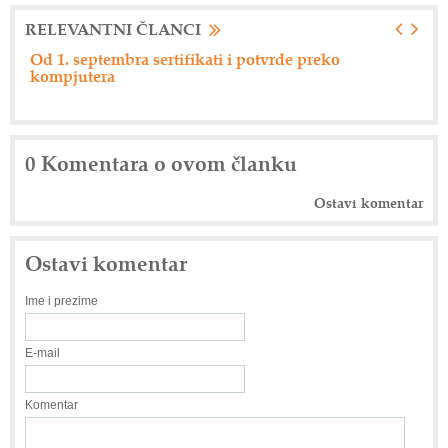
RELEVANTNI ČLANCI
Nemački "Eberspacher" održao dan dobavljača
Dr
0 Komentara o ovom članku
Ostavi komentar
Ostavi komentar
Ime i prezime
E-mail
Komentar