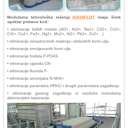
Modularna tehnološka rešenja
AQUAFLOT
imaju širok
spektar primene kod:
• eliminacije teških metala (Al3+, As3+, Ba2+, Cd2+, Co2+,
Cr6+, Cu2+, Fe3+, Hg2+, Mn2+, Ni2+, Pb2+, Zn2+…)
• eliminacije nerastvorenih materija i slobodnih formi ulja
• eliminacije emulgovanih formi ulja
• eliminacije fosfata P-PO43-
• eliminacije cijanida CN-
• eliminacije fluorida F-
• eliminacije amonijaka N-NH4+
• eliminacije parametra HPKCr i drugih parametara zagađenja
• eliminacije gasnog zagađenja iz vazduha metodama
absorpcijske separacije