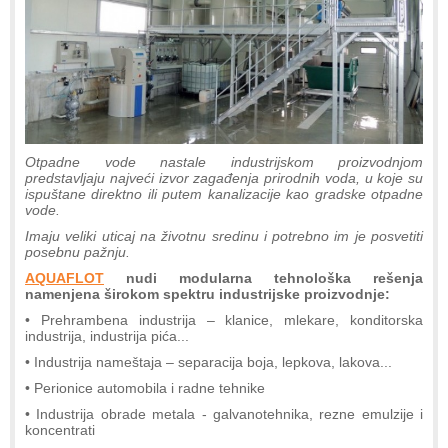
Otpadne vode nastale industrijskom proizvodnjom
predstavljaju najveći izvor zagađenja prirodnih voda, u koje su
ispuštane direktno ili putem kanalizacije kao gradske otpadne
vode.
I
maju veliki uticaj na životnu sredinu i potrebno im je posvetiti
posebnu pažnju.
AQUAFLOT
nudi modularna tehnološka rešenja
namenjena širokom spektru industrijske proizvodnje:
• Prehrambena industrija – klanice, mlekare, konditorska
industrija, industrija pića...
• Industrija nameštaja – separacija boja, lepkova, lakova...
• Perionice automobila i radne tehnike
• Industrija obrade metala - galvanotehnika, rezne emulzije i
koncentrati