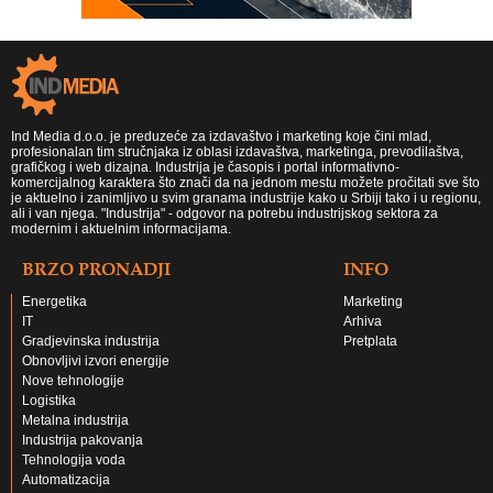
Ind Media d.o.o. je preduzeće za izdavaštvo i marketing koje čini mlad,
profesionalan tim stručnjaka iz oblasi izdavaštva, marketinga, prevodilaštva,
grafičkog i web dizajna. Industrija je časopis i portal informativno-
komercijalnog karaktera što znači da na jednom mestu možete pročitati sve što
je aktuelno i zanimljivo u svim granama industrije kako u Srbiji tako i u regionu,
ali i van njega. "Industrija" - odgovor na potrebu industrijskog sektora za
modernim i aktuelnim informacijama.
BRZO PRONADJI
INFO
Energetika
Marketing
IT
Arhiva
Gradjevinska industrija
Pretplata
Obnovljivi izvori energije
Nove tehnologije
Logistika
Metalna industrija
Industrija pakovanja
Tehnologija voda
Automatizacija