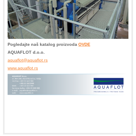
Pogledajte naš katalog proizvoda
OVDE
AQUAFLOT d.o.o.
aquaflot@aquaflot.rs
www.aquaflot.rs