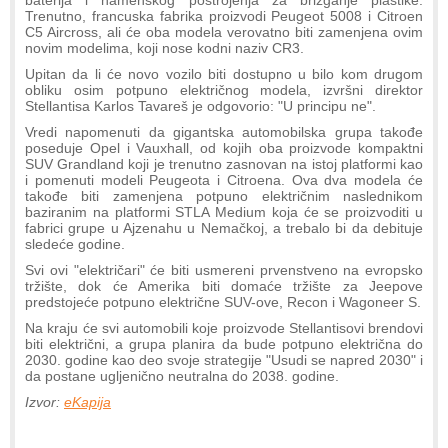
Trenutno, francuska fabrika proizvodi Peugeot 5008 i Citroen
C5 Aircross, ali će oba modela verovatno biti zamenjena ovim
novim modelima, koji nose kodni naziv CR3.
Upitan da li će novo vozilo biti dostupno u bilo kom drugom
obliku osim potpuno električnog modela, izvršni direktor
Stellantisa Karlos Tavareš je odgovorio: "U principu ne".
Vredi napomenuti da gigantska automobilska grupa takođe
poseduje Opel i Vauxhall, od kojih oba proizvode kompaktni
SUV Grandland koji je trenutno zasnovan na istoj platformi kao
i pomenuti modeli Peugeota i Citroena. Ova dva modela će
takođe biti zamenjena potpuno električnim naslednikom
baziranim na platformi STLA Medium koja će se proizvoditi u
fabrici grupe u Ajzenahu u Nemačkoj, a trebalo bi da debituje
sledeće godine.
Svi ovi "električari" će biti usmereni prvenstveno na evropsko
tržište, dok će Amerika biti domaće tržište za Jeepove
predstojeće potpuno električne SUV-ove, Recon i Wagoneer S.
Na kraju će svi automobili koje proizvode Stellantisovi brendovi
biti električni, a grupa planira da bude potpuno električna do
2030. godine kao deo svoje strategije "Usudi se napred 2030" i
da postane ugljenično neutralna do 2038. godine.
Izvor:
eKapija