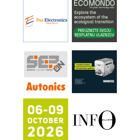
IBeRTIM - oprema za ispitivanje
kontrole kvaliteta
STAUFF – Komponente koje
povećavaju pouzdanost hidrauličkih
sistema
YAMADA pumpe – japanska
pouzdanost u transferu fluida
Filtration Group Industrial – Napredna
rešenja za filtraciju u hidrauličkim i
procesnim sistemima
RILINEX kompanije Rittal
FANUC: Najbolje za vašu pametnu
automatizaciju
Efikasno upravljanje energijom
Automatizacija pakovanja · Display
(Shelf-Ready) omotnice
Potpuna efikasnost bez složenih
sistema