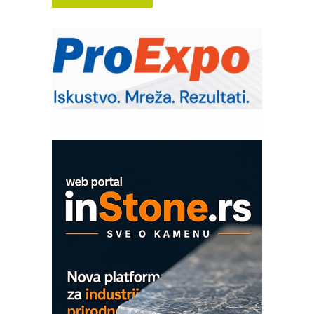
Trajna oznaka kao dugoročna korist
Bezbednost na prvom mestu!
IB BLUMENAUER - više od 40 godina
poverenja u industriji
RMQ-TITAN ADVANCED INDICATOR
– Pametna signalizacija za efikasnije
upravljanje mašinama
Mitutoyo Crysta-Apex V PLUS: Nova
era CNC merenja
OBO sistemi mrežastih nosača kablova
Proizvodnja iC7 Hybrid 1500 VDC
mrežnog pretvarača sa tečnim
hlađenjem
COMBYPACK
EVOKS Maintenance Management