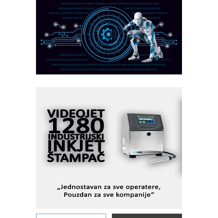
partner
CTO - Prilagodite svoju toplinsku
obradu!
Razvoj asortimanskog pravca MINI-
PLC AKYTEC
AUKOM: Svetski standard metrologije
dostupan u Srbiji
MOTOMAN – NEXT-Robotika vođena
veštačkom inteligencijom
I.SAFE MOBILE revolucioniše
industrijsku automatizaciju
pionirskimmobile operator PANEL-OM
Fleksibilno stezanje i brzo
podešavanje u proizvodnji prototipova
KIP KOP – napredna rešenja za
savremene industrijske i logističke
objekte
Alba d.o.o. – 35 godina preciznosti u
metrologiji i pametnim dozirnim
rešenjima