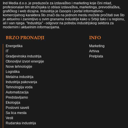
Ind Media d.o.o. je preduzeće za izdavaštvo i marketing koje čini mlad,
profesionalan tim stručnjaka iz oblasi izdavaštva, marketinga, prevodilaštva,
grafičkog i web dizajna. Industrija je časopis i portal informativno-
komercijalnog karaktera što znači da na jednom mestu možete pročitati sve što
je aktuelno i zanimljivo u svim granama industrije kako u Srbiji tako i u regionu,
ali i van njega. "Industrija" - odgovor na potrebu industrijskog sektora za
modernim i aktuelnim informacijama.
BRZO PRONADJI
INFO
Energetika
Marketing
IT
Arhiva
Gradjevinska industrija
Pretplata
Obnovljivi izvori energije
Nove tehnologije
Logistika
Metalna industrija
Industrija pakovanja
Tehnologija voda
Automatizacija
Predstavljamo
Ekologija
Poslovni saveti
Sa lica mesta
Vesti
Rudarska industrija