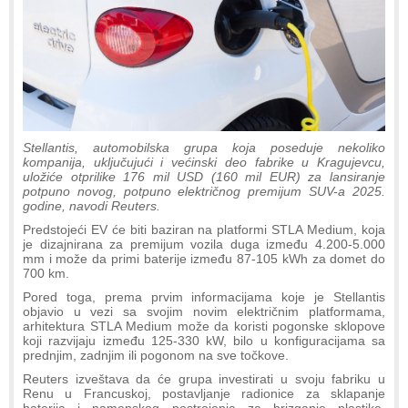
Stellantis, automobilska grupa koja poseduje nekoliko
kompanija, uključujući i većinski deo fabrike u Kragujevcu,
uložiće otprilike 176 mil USD (160 mil EUR) za lansiranje
potpuno novog, potpuno električnog premijum SUV-a 2025.
godine, navodi Reuters.
Predstojeći EV će biti baziran na platformi STLA Medium, koja
je dizajnirana za premijum vozila duga između 4.200-5.000
mm i može da primi baterije između 87-105 kWh za domet do
700 km.
Pored toga, prema prvim informacijama koje je Stellantis
objavio u vezi sa svojim novim električnim platformama,
arhitektura STLA Medium može da koristi pogonske sklopove
koji razvijaju između 125-330 kW, bilo u konfiguracijama sa
prednjim, zadnjim ili pogonom na sve točkove.
Reuters izveštava da će grupa investirati u svoju fabriku u
Renu u Francuskoj, postavljanje radionice za sklapanje
baterija i namenskog postrojenja za brizganje plastike.