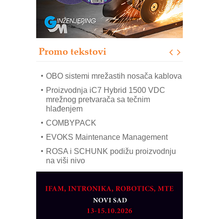
poverenja u industriji
RMQ-TITAN ADVANCED INDICATOR
– Pametna signalizacija za efikasnije
upravljanje mašinama
Promo tekstovi
Mitutoyo Crysta-Apex V PLUS: Nova
era CNC merenja
OBO sistemi mrežastih nosača kablova
Proizvodnja iC7 Hybrid 1500 VDC
mrežnog pretvarača sa tečnim
hlađenjem
COMBYPACK
EVOKS Maintenance Management
ROSA i SCHUNK podižu proizvodnju
na viši nivo
Detekcija različitih oblika
MAREX - Lim i mašine za savremena
rešenja
Marcom-plast d.o.o.- vaš pouzdan