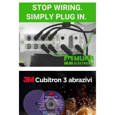
Potpuna efikasnost bez složenih
sistema
Trajna oznaka kao dugoročna korist
Bezbednost na prvom mestu!
IB BLUMENAUER - više od 40 godina