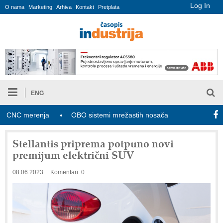
Log In
O nama
Marketing
Arhiva
Kontakt
Pretplata
ENG
NC merenja
OBO sistemi mrežastih nosača kablova
Novi za
Stellantis priprema potpuno novi
premijum električni SUV
08.06.2023
Komentari: 0