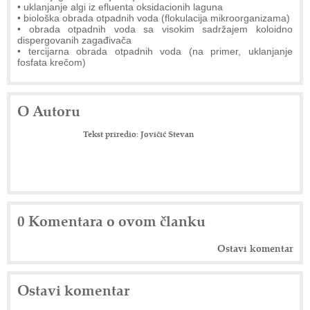
• uklanjanje algi iz efluenta oksidacionih laguna
• biološka obrada otpadnih voda (flokulacija mikroorganizama)
• obrada otpadnih voda sa visokim sadržajem koloidno
dispergovanih zagađivača
• tercijarna obrada otpadnih voda (na primer, uklanjanje
fosfata krečom)
O Autoru
Tekst priredio: Jovičić Stevan
0 Komentara o ovom članku
Ostavi komentar
Ostavi komentar