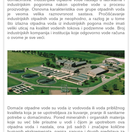
industrijskim pogonima nakon upotrebe vode u procesu
proizvodnje. Osnovna karakteristika ove grupe otpadnih voda
je veoma velika raznovrsnost sastava. Pročišćavanje
industrijskih otpadnih voda je neophodno, a razlog je u tome
što izlazna otpadna voda iz industrijskih pogona može imati
veliki uticaj na kvalitet vodenih tokova i podzemne vode. Broj
industrijskih kompanija i institucija koje odgovorno vode računa
o ovome je sve veći.
Domaće otpadne vode su voda iz vodovoda ili voda približnog
kvaliteta koja je se upotrebljava za kuvanje, pranje ili sanitarne
potrebe u domaćinstvu. Pored mineralnih i organskih materija
koje su već bile prisutne u vodi i čijom je upotrebom ova
otpadna voda i nastala, ona još sadrži i značajne količine
humanih ekskremenata, papira, sapuna i drugih sredstava za