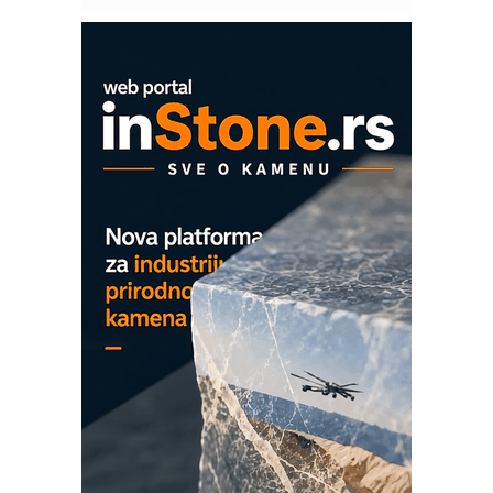
solarnim elektranama i vetroparkovima
COMBYPACK
EVOKS Maintenance Management
ROSA i SCHUNK podižu proizvodnju
na viši nivo
Detekcija različitih oblika
MAREX - Lim i mašine za savremena
rešenja