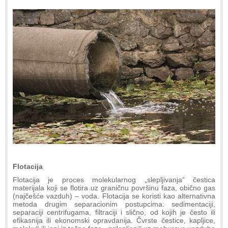
Flotacija
Flotacija je proces molekularnog „slepljivanja“ čestica
materijala koji se flotira uz graničnu površinu faza, obično gas
(najčešće vazduh) – voda. Flotacija se koristi kao alternativna
metoda drugim separacionim postupcima: sedimentaciji,
separaciji centrifugama, filtraciji i slično, od kojih je često ili
efikasnija ili ekonomski opravdanija. Čvrste čestice, kapljice,