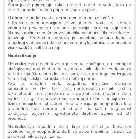
Aeracija se primenjuje kako u obradi otpadnih voda, tako i u
obradi prirodnih voda i pripremi voda za piće.
U obradi otpadnih voda, aeracija se primenjuje još šire:
• Kratkotrajnom aeracijom sirove otpadne vode pre obrade
znatno se povećava efikasnost operacija i procesa koji slede.
Na ovaj način se može povećati efikasnost biološke oksidacije i
taloženja. Prethodna aeracija je posebno korisna kada u
otpadnoj vodi postoji deficit rastvorenog kiseonika ili je prisutan
visok sadržaj sulfida u njoj.
Neutralizacija
Neutralizacija otpadnih voda je veoma značajna, a u mnogim
slučajevima neophodna faza obrade, bilo da se voda posle
obrade ispušta u prirodni recipijent, ili se pre toga podvrgava
hemijskoj, fizičko-hemijskoj ili biološkoj obradi.
Ako je otpadna voda zagađena isključivo visokom
koncentracijom H+ ili OH- jona, neutralizacija će biti i jedina
faza obrade pre ispuštanja u recipijent. Ako otpadna voda
sadrži i druge zagađivače koji se mogu ukloniti hemijskom ili
fizičko-hemijskom obradom, neutralizacija je neophodna kao
prethodna faza obrade jer stepen, pa čak i mogućnost
uklanjanja pojedinih ingredijenata direktno zavise od pH
vrednosti.
Neutralizacija otpadnih voda koje se obrađuju biološkim
postupcima je neophodna, da bi se ostvarili optimalni uslovi za
aktivnost mikroorganizama.