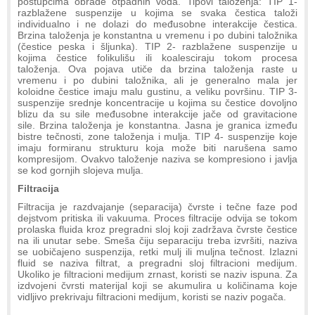
postupcima obrade otpadnih voda. Tipovi taloženja: TIP 1-
razblažene suspenzije u kojima se svaka čestica taloži
individualno i ne dolazi do međusobne interakcije čestica.
Brzina taloženja je konstantna u vremenu i po dubini taložnika
(čestice peska i šljunka). TIP 2- razblažene suspenzije u
kojima čestice folikulišu ili koalesciraju tokom procesa
taloženja. Ova pojava utiče da brzina taloženja raste u
vremenu i po dubini taložnika, ali je generalno mala jer
koloidne čestice imaju malu gustinu, a veliku površinu. TIP 3-
suspenzije srednje koncentracije u kojima su čestice dovoljno
blizu da su sile međusobne interakcije jače od gravitacione
sile. Brzina taloženja je konstantna. Jasna je granica između
bistre tečnosti, zone taloženja i mulja. TIP 4- suspenzije koje
imaju formiranu strukturu koja može biti narušena samo
kompresijom. Ovakvo taloženje naziva se kompresiono i javlja
se kod gornjih slojeva mulja.
Filtracija
Filtracija je razdvajanje (separacija) čvrste i tečne faze pod
dejstvom pritiska ili vakuuma. Proces filtracije odvija se tokom
prolaska fluida kroz pregradni sloj koji zadržava čvrste čestice
na ili unutar sebe. Smeša čiju separaciju treba izvršiti, naziva
se uobičajeno suspenzija, retki mulj ili muljna tečnost. Izlazni
fluid se naziva filtrat, a pregradni sloj filtracioni medijum.
Ukoliko je filtracioni medijum zrnast, koristi se naziv ispuna. Za
izdvojeni čvrsti materijal koji se akumulira u količinama koje
vidljivo prekrivaju filtracioni medijum, koristi se naziv pogača.