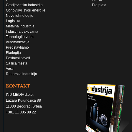
IT
Arhiva
Gradjevinska industrija
Pretplata
Obnovljivi izvori energije
Nove tehnologije
Logistika
Metalna industrija
Industrija pakovanja
Tehnologija voda
Automatizacija
Predstavljamo
Ekologija
Poslovni saveti
Sa lica mesta
Vesti
Rudarska industrija
KONTAKT
IND MEDIA d.o.o.
Lazara Kujundžića 88
11000 Beograd, Srbija
+381 11 305 88 22