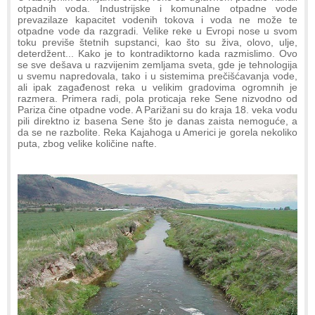
otpadnih voda. Industrijske i komunalne otpadne vode
prevazilaze kapacitet vodenih tokova i voda ne može te
otpadne vode da razgradi. Velike reke u Evropi nose u svom
toku previše štetnih supstanci, kao što su živa, olovo, ulje,
deterdžent... Kako je to kontradiktorno kada razmislimo. Ovo
se sve dešava u razvijenim zemljama sveta, gde je tehnologija
u svemu napredovala, tako i u sistemima prečišćavanja vode,
ali ipak zagađenost reka u velikim gradovima ogromnih je
razmera. Primera radi, pola proticaja reke Sene nizvodno od
Pariza čine otpadne vode. A Parižani su do kraja 18. veka vodu
pili direktno iz basena Sene što je danas zaista nemoguće, a
da se ne razbolite. Reka Kajahoga u Americi je gorela nekoliko
puta, zbog velike količine nafte.