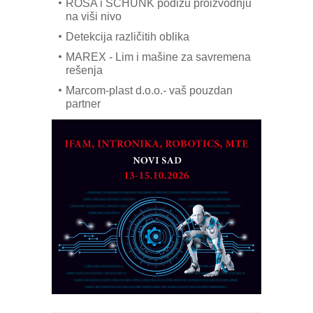
ROSA i SCHUNK podižu proizvodnju
na viši nivo
Detekcija različitih oblika
MAREX - Lim i mašine za savremena
rešenja
Marcom-plast d.o.o.- vaš pouzdan
partner
CTO - Prilagodite svoju toplinsku
obradu!
Razvoj asortimanskog pravca MINI-
PLC AKYTEC
AUKOM: Svetski standard metrologije
dostupan u Srbiji
MOTOMAN – NEXT-Robotika vođena
veštačkom inteligencijom
I.SAFE MOBILE revolucioniše
industrijsku automatizaciju
pionirskimmobile operator PANEL-OM
Fleksibilno stezanje i brzo