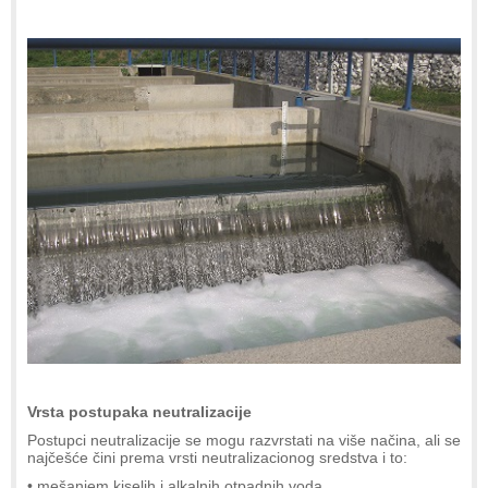
Vrsta postupaka neutralizacije
Postupci neutralizacije se mogu razvrstati na više načina, ali se
najčešće čini prema vrsti neutralizacionog sredstva i to:
• mešanjem kiselih i alkalnih otpadnih voda