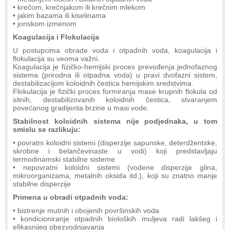
• krečom, krečnjakom ili krečnim mlekom
• jakim bazama ili kiselinama
• jonskom izmenom
Koagulacija i Flokulacija
U postupcima obrade voda i otpadnih voda, koagulacija i
flokulacija su veoma važni.
Koagulacija je fizičko-hemijski proces prevođenja jednofaznog
sistema (prirodna ili otpadna voda) u pravi dvofazni sistem,
destabilizacijom koloidnih čestica hemijskim sredstvima.
Flokulacija je fizički proces formiranja mase krupnih flokula od
sitnih, destabilizovanih koloidnih čestica, stvaranjem
povećanog gradijenta brzine u masi vode.
Stabilnost koloidnih sistema nije podjednaka, u tom
smislu se razlikuju:
• povratni koloidni sistemi (disperzije sapunske, deterdžentske,
skrobne i belančevinaste u vodi) koji predstavljaju
termodinamski stabilne sisteme
• nepovratni koloidni sistemi (vodene disperzije glina,
mikroorganizama, metalnih oksida itd.), koji su znatno manje
stabilne disperzije
Primena u obradi otpadnih voda:
• bistrenje mutnih i obojenih površinskih voda
• kondicioniranje otpadnih bioloških muljeva radi lakšeg i
efikasnijeg obezvodnjavanja