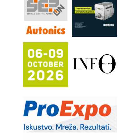
RILINEX kompanije Rittal
FANUC: Najbolje za vašu pametnu
automatizaciju
Efikasno upravljanje energijom
Automatizacija pakovanja · Display
(Shelf-Ready) omotnice
Proizvodnja iC7 Hybrid 1500 VDC
mrežnog pretvarača sa tečnim
hlađenjem
Potpuna efikasnost bez složenih
sistema
Trajna oznaka kao dugoročna korist
Bezbednost na prvom mestu!
IB BLUMENAUER - više od 40 godina
poverenja u industriji
RMQ-TITAN ADVANCED INDICATOR
– Pametna signalizacija za efikasnije
upravljanje mašinama
Sigurnije ispitivanje transformatora u