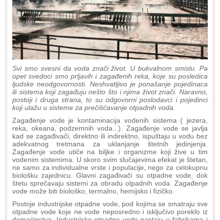
Svi smo svesni da voda znači život. U bukvalnom smislu. Pa
opet svedoci smo prljavih i zagađenih reka, koje su posledica
ljudske neodgovornosti. Neshvatljivo je ponašanje pojedinaca
ili sistema koji zagađuju nešto što i njima život znači. Naravno,
postoji i druga strana, to su odgovorni poslodavci i pojedinci
koji ulažu u sisteme za prečišćavanje otpadnih voda.
Zagađenje vode je kontaminacija vodenih sistema ( jezera,
reka, okeana, podzemnih voda...). Zagađenje vode se javlja
kad se zagađivači, direktno ili indirektno, ispuštaju u vodu bez
adekvatnog tretmana za uklanjanje štetnih jedinjenja.
Zagađenje vode utiče na biljke i organizme koji žive u tim
vodenim sistemima. U skoro svim slučajevima efekat je štetan,
ne samo za individualne vrste i populacije, nego za celokupnu
biološku zajednicu. Glavni zagađivači su otpadne vode, dok
štetu sprečavaju sistemi za obradu otpadnih voda. Zagađenje
vode može biti biološko, termalno, hemijsko i fizičko.
Postoje industrijske otpadne vode, pod kojima se smatraju sve
otpadne vode koje ne vode neposredno i isključivo poreklo iz
domaćinstva. Industrijske otpadne vode nastaju u fabrikama i