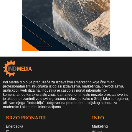
Ind Media d.o.o. je preduzeće za izdavaštvo i marketing koje čini mlad,
profesionalan tim stručnjaka iz oblasi izdavaštva, marketinga, prevodilaštva,
grafičkog i web dizajna. Industrija je časopis i portal informativno-
komercijalnog karaktera što znači da na jednom mestu možete pročitati sve što
je aktuelno i zanimljivo u svim granama industrije kako u Srbiji tako i u regionu,
ali i van njega. "Industrija" - odgovor na potrebu industrijskog sektora za
modernim i aktuelnim informacijama.
BRZO PRONADJI
INFO
Energetika
Marketing