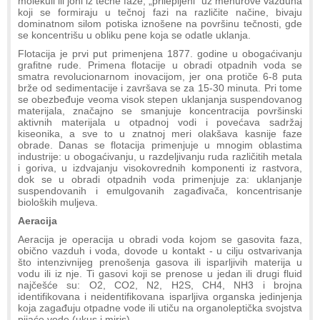
molekuli ili joni iz tečne faze, „prilepljeni“ uz mehurove vazduha
koji se formiraju u tečnoj fazi na različite načine, bivaju
dominatnom silom potiska iznošene na površinu tečnosti, gde
se koncentrišu u obliku pene koja se odatle uklanja.
Flotacija je prvi put primenjena 1877. godine u obogaćivanju
grafitne rude. Primena flotacije u obradi otpadnih voda se
smatra revolucionarnom inovacijom, jer ona protiče 6-8 puta
brže od sedimentacije i završava se za 15-30 minuta. Pri tome
se obezbeđuje veoma visok stepen uklanjanja suspendovanog
materijala, značajno se smanjuje koncentracija površinski
aktivnih materijala u otpadnoj vodi i povećava sadržaj
kiseonika, a sve to u znatnoj meri olakšava kasnije faze
obrade. Danas se flotacija primenjuje u mnogim oblastima
industrije: u obogaćivanju, u razdeljivanju ruda različitih metala
i goriva, u izdvajanju visokovrednih komponenti iz rastvora,
dok se u obradi otpadnih voda primenjuje za: uklanjanje
suspendovanih i emulgovanih zagađivača, koncentrisanje
bioloških muljeva.
Aeracija
Aeracija je operacija u obradi voda kojom se gasovita faza,
obično vazduh i voda, dovode u kontakt - u cilju ostvarivanja
što intenzivnijeg prenošenja gasova ili isparljivih materija u
vodu ili iz nje. Ti gasovi koji se prenose u jedan ili drugi fluid
najčešće su: O2, CO2, N2, H2S, CH4, NH3 i brojna
identifikovana i neidentifikovana isparljiva organska jedinjenja
koja zagađuju otpadne vode ili utiču na organoleptička svojstva
pijaće vode (ukus i miris).