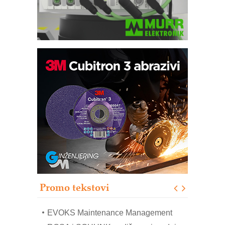
Trajna oznaka kao dugoročna korist
Bezbednost na prvom mestu!
IB BLUMENAUER - više od 40 godina
poverenja u industriji
RMQ-TITAN ADVANCED INDICATOR
– Pametna signalizacija za efikasnije
upravljanje mašinama
Sigurnije ispitivanje transformatora u
solarnim elektranama i vetroparkovima
Promo tekstovi
COMBYPACK
EVOKS Maintenance Management