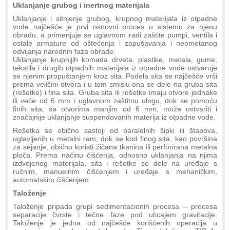
Uklanjanje grubog i inertnog materijala
Uklanjanje i sitnjenje grubog, krupnog materijala iz otpadne
vode najčešće je prvi osnovni proces u sistemu za njenu
obradu, a primenjuje se uglavnom radi zaštite pumpi, ventila i
ostale armature od oštećenja i zapušavanja i neometanog
odvijanja narednih faza obrade.
Uklanjanje krupnijih komada drveta, plastike, metala, gume,
tekstila i drugih otpadnih materijala iz otpadne vode ostvaruje
se njenim propuštanjem kroz sita. Podela sita se najčešće vrši
prema veličini otvora i u tom smislu ona se dele na gruba sita
(rešetke) i fina sita. Gruba sita ili rešetke imaju otvore jednake
ili veće od 6 mm i uglavnom zaštitnu ulogu, dok se pomoću
finih sita, sa otvorima manjim od 6 mm, može ostvariti i
značajnije uklanjanje suspendovanih materija iz otpadne vode.
Rešetka se obično sastoji od paralelnih šipki ili štapova,
uglavljenih u metalni ram, dok se kod finog sita, kao površina
za sejanje, obično koristi žičana tkanina ili perforirana metalna
ploča. Prema načinu čišćenja, odnosno uklanjanja na njima
izdvojenog materijala, sita i rešetke se dele na uređaje s
ručnim, manuelnim čišćenjem i uređaje s mehaničkim,
automatskim čišćenjem.
Taloženje
Taloženje pripada grupi sedimentacionih procesa – procesa
separacije čvrste i tečne faze pod uticajem gravitacije.
Taloženje je jedna od najčešće korišćenih operacija u