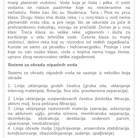
manji planinski vodotoci. Voda koja je čista i pitka. U ovim
vodama se nalaze pastrmke koje su netolerantne na
nečistoću. Reke kao što su Studenica, Tara i Piva su prva
klasa. Drugu klasu ima dosta reka, i u ovoj klasi u vodi nema
plemenitih vrsta riba, a pre nego što se iskoriste za piće ili
prehrambrenu industriju, moraju se prečistiti. Dunav je u ovoj
klasi. Treća klasa su velike reke, uglavnom i služe za
korišćenje u vidu tehničke vode. Četvrta klasa su manji
vodotoci, delovi reka koji su nizvodno od velikih zagađivača.
Koriste se samo za plovidbu i hidroenergetiku. Postoje i one
koje su van svake klase, vode u kojima nema traga života,
upravo zbog neverovatno velike zagađenosti.
Sistemi za obradu otpadnih voda
Sistemi za obradu otpadnih voda se sastoje iz nekoliko linija
obrade:
1. Linija uklanjanja grubih čestica (gruba sita, uklanjanje
internog materijala, flotacija, fina sita, gravitaciona separacija);
2. Linija uklanjanja suspendovanih čestica (biološka filtracija,
aktivni mulj, brza peščana filtracija);
3. Linija uklanjanja rastvorenih materija (aeracija, adsorpcija
na aktivnom uglju, jonska izmena, membranska separacija,
dezinfekcija, ekstrakcija, destilacija vodenom parom,
uparavanje, neutralizacija);
4. Linija obrade mulja (zgušnjavanje, anaerobna stabilizacija,
kondicioniranje, obezvodnjavanje, sušenje, spaljivanje).