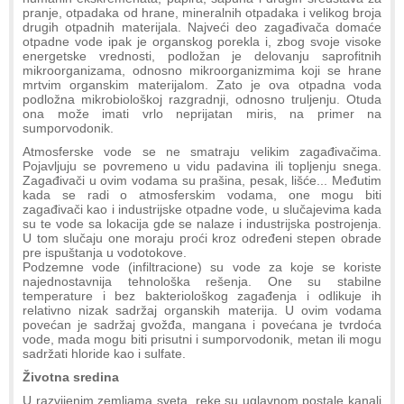
pranje, otpadaka od hrane, mineralnih otpadaka i velikog broja
drugih otpadnih materijala. Najveći deo zagađivača domaće
otpadne vode ipak je organskog porekla i, zbog svoje visoke
energetske vrednosti, podložan je delovanju saprofitnih
mikroorganizama, odnosno mikroorganizmima koji se hrane
mrtvim organskim materijalom. Zato je ova otpadna voda
podložna mikrobiološkoj razgradnji, odnosno truljenju. Otuda
ona može imati vrlo neprijatan miris, na primer na
sumporvodonik.
Atmosferske vode se ne smatraju velikim zagađivačima.
Pojavljuju se povremeno u vidu padavina ili topljenju snega.
Zagađivači u ovim vodama su prašina, pesak, lišće... Međutim
kada se radi o atmosferskim vodama, one mogu biti
zagađivači kao i industrijske otpadne vode, u slučajevima kada
su te vode sa lokacija gde se nalaze i industrijska postrojenja.
U tom slučaju one moraju proći kroz određeni stepen obrade
pre ispuštanja u vodotokove.
Podzemne vode (infiltracione) su vode za koje se koriste
najednostavnija tehnološka rešenja. One su stabilne
temperature i bez bakteriološkog zagađenja i odlikuje ih
relativno nizak sadržaj organskih materija. U ovim vodama
povećan je sadržaj gvožđa, mangana i povećana je tvrdoća
vode, mada mogu biti prisutni i sumporvodonik, metan ili mogu
sadržati hloride kao i sulfate.
Životna sredina
U razvijenim zemljama sveta, reke su uglavnom postale kanali