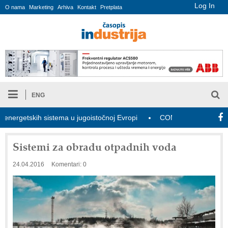
Log In
O nama
Marketing
Arhiva
Kontakt
Pretplata
ENG
kih sistema u jugoistočnoj Evropi
COMBYPACK
U Srbiji tr
Sistemi za obradu otpadnih voda
24.04.2016
Komentari: 0