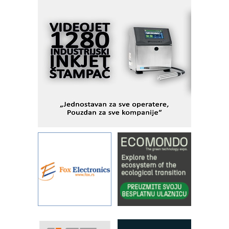
podešavanje u proizvodnji prototipova
KIP KOP – napredna rešenja za
savremene industrijske i logističke
objekte
Alba d.o.o. – 35 godina preciznosti u
metrologiji i pametnim dozirnim
rešenjima
IBeRTIM - oprema za ispitivanje
kontrole kvaliteta
STAUFF – Komponente koje
povećavaju pouzdanost hidrauličkih
sistema
YAMADA pumpe – japanska
pouzdanost u transferu fluida
Filtration Group Industrial – Napredna
rešenja za filtraciju u hidrauličkim i
procesnim sistemima
Art Utopia Studio – vizuelne priče
industrije i biznisa