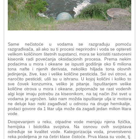
Same nečistoće u vodama se razgrađuju pomoću
razgrađivača, ali ako su ti procesi neprirodni i voda se optereti
velikom količinom štetnih supstanci, mora se koristiti rastvoreni
kiseonik radi povećanja oksidacionih procesa. Prema nekim
podacima u mora i okeane se ispusti godišnje oko 6 miliona
tona nafte i njenih derivata, nekoliko hiljada tona olovnih
jedinjenja, žive, kao i velike količine pesticida. Svi ovi otrovi, a
naročito pesticidi, ušli su u ishranu. U kojoj količini i koliko to
sve čovek konzumira, veliko je pitanje. Ispuštanjem velike
količine otrova u mora i okeane, potpomaže se rast vodenih
algi koje imaju potrebu za kiseonikom, na taj način živi svet u
vodama je ugrožen. Iako nam možda ispuštanje ulja iz motora
ne deluje kao neki zagađivač u odnosu na druge hemikalije,
podaci govore da 1 litar ulja može da zagadi jedan milion litara
vode.
Dospevanjem u reku, otpadne vode menjaju njena fizička,
hemijska i biološka svojstva. Na osnovu ovih svojstava
određuje se kvalitet vode. Kategorizacija voda, prvenstveno
reka podeljena je na četiri klase čistoće. Prva klasa su vode, tj.