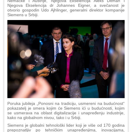
Nemačke i Austrije, Njegova Ekselencija Aleks Ditman i
Njegova Ekselencija dr Johannes Eigner, a svečanost je
otvorio gospodin Udo Ajhlinger, generalni direktor kompanije
Siemens u Srbiji.
Poruka jubileja „Ponosni na tradiciju, usmereni na budućnost“
pokazatelj je smera kojim će Siemens ići u budućnosti, kojim
se usmerava na oblast digitalizacije i unapređenju industrije,
kako na globalnom nivou, tako i u Srbiji.
Siemens je globalni tehnološki lider koji je više od 170 godina
prepoznatljiv po tehničkim unapređenjima, inovacijama,