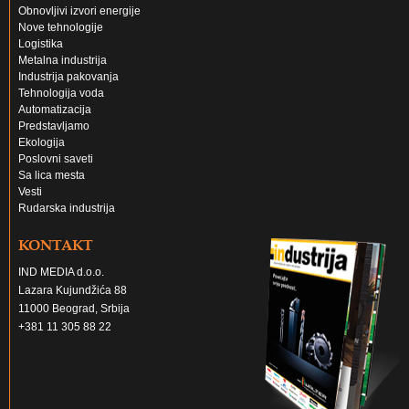
Obnovljivi izvori energije
Nove tehnologije
Logistika
Metalna industrija
Industrija pakovanja
Tehnologija voda
Automatizacija
Predstavljamo
Ekologija
Poslovni saveti
Sa lica mesta
Vesti
Rudarska industrija
KONTAKT
IND MEDIA d.o.o.
Lazara Kujundžića 88
11000 Beograd, Srbija
+381 11 305 88 22