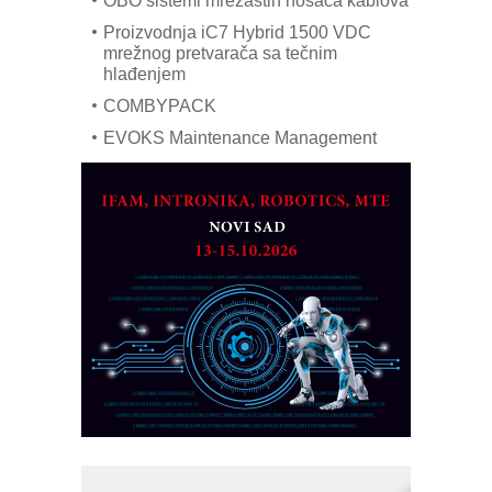
OBO sistemi mrežastih nosača kablova
Proizvodnja iC7 Hybrid 1500 VDC
mrežnog pretvarača sa tečnim
hlađenjem
COMBYPACK
EVOKS Maintenance Management
ROSA i SCHUNK podižu proizvodnju
na viši nivo
Detekcija različitih oblika
MAREX - Lim i mašine za savremena
rešenja
Marcom-plast d.o.o.- vaš pouzdan
partner
CTO - Prilagodite svoju toplinsku
obradu!
Razvoj asortimanskog pravca MINI-
PLC AKYTEC
AUKOM: Svetski standard metrologije
dostupan u Srbiji