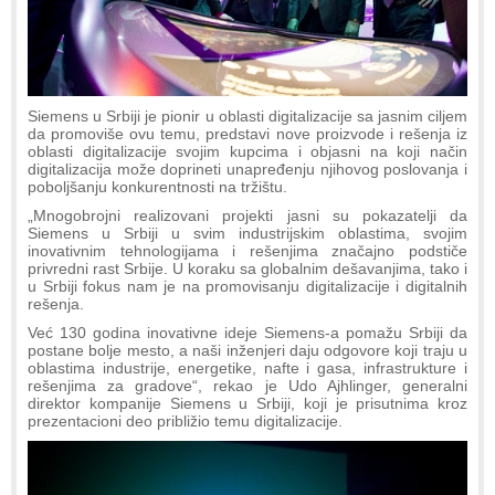
Siemens u Srbiji je pionir u oblasti digitalizacije sa jasnim ciljem
da promoviše ovu temu, predstavi nove proizvode i rešenja iz
oblasti digitalizacije svojim kupcima i objasni na koji način
digitalizacija može doprineti unapređenju njihovog poslovanja i
poboljšanju konkurentnosti na tržištu.
„Mnogobrojni realizovani projekti jasni su pokazatelji da
Siemens u Srbiji u svim industrijskim oblastima, svojim
inovativnim tehnologijama i rešenjima značajno podstiče
privredni rast Srbije. U koraku sa globalnim dešavanjima, tako i
u Srbiji fokus nam je na promovisanju digitalizacije i digitalnih
rešenja.
Već 130 godina inovativne ideje Siemens-a pomažu Srbiji da
postane bolje mesto, a naši inženjeri daju odgovore koji traju u
oblastima industrije, energetike, nafte i gasa, infrastrukture i
rešenjima za gradove“, rekao je Udo Ajhlinger, generalni
direktor kompanije Siemens u Srbiji, koji je prisutnima kroz
prezentacioni deo približio temu digitalizacije.