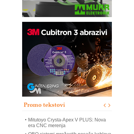
Automatizacija pakovanja · Display
(Shelf-Ready) omotnice
Potpuna efikasnost bez složenih
sistema
Trajna oznaka kao dugoročna korist
Bezbednost na prvom mestu!
IB BLUMENAUER - više od 40 godina
poverenja u industriji
Promo tekstovi
Art Utopia Studio – vizuelne priče
industrije i biznisa
Mitutoyo Crysta-Apex V PLUS: Nova
era CNC merenja