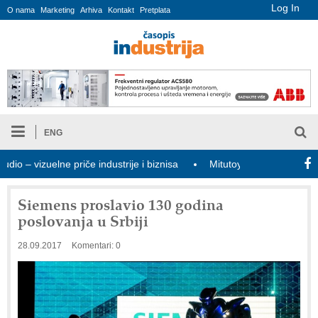
Log In
O nama
Marketing
Arhiva
Kontakt
Pretplata
ENG
zuelne priče industrije i biznisa
Mitutoyo Crysta-Apex V PLUS: 
Siemens proslavio 130 godina
poslovanja u Srbiji
28.09.2017
Komentari: 0