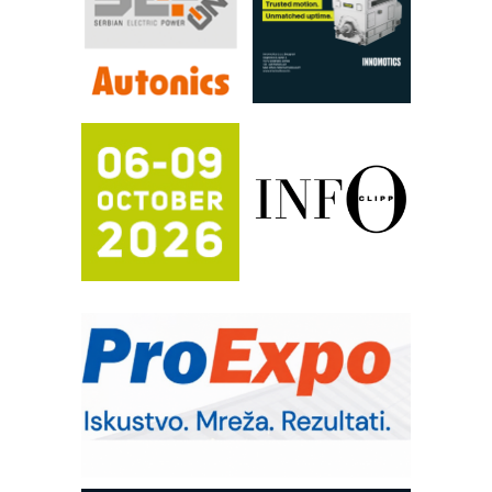
pouzdanost u transferu fluida
Filtration Group Industrial – Napredna
rešenja za filtraciju u hidrauličkim i
procesnim sistemima
RILINEX kompanije Rittal
FANUC: Najbolje za vašu pametnu
automatizaciju
Efikasno upravljanje energijom
Automatizacija pakovanja · Display
(Shelf-Ready) omotnice
Potpuna efikasnost bez složenih
sistema
Trajna oznaka kao dugoročna korist
Bezbednost na prvom mestu!
IB BLUMENAUER - više od 40 godina
poverenja u industriji
Art Utopia Studio – vizuelne priče
industrije i biznisa