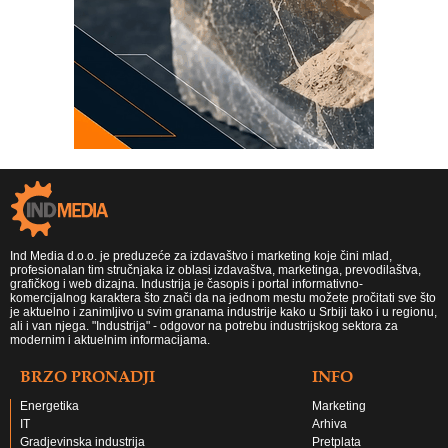
Ind Media d.o.o. je preduzeće za izdavaštvo i marketing koje čini mlad,
profesionalan tim stručnjaka iz oblasi izdavaštva, marketinga, prevodilaštva,
grafičkog i web dizajna. Industrija je časopis i portal informativno-
komercijalnog karaktera što znači da na jednom mestu možete pročitati sve što
je aktuelno i zanimljivo u svim granama industrije kako u Srbiji tako i u regionu,
ali i van njega. "Industrija" - odgovor na potrebu industrijskog sektora za
modernim i aktuelnim informacijama.
BRZO PRONADJI
INFO
Energetika
Marketing
IT
Arhiva
Gradjevinska industrija
Pretplata