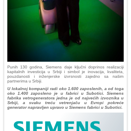
Punih 130 godina, Siemens daje ključni doprinos realizaciji
kapitalnih investicija u Srbiji i simbol je inovacija, kvaliteta,
pouzdanosti i inženjerske izvrsnosti zajedno sa našim
partnerima u Srbiji.
U lokalnoj kompaniji radi oko 1.600 zaposlenih, a od toga
oko 1.400 zaposleno je u fabrici u Subotici. Siemens
fabrika vetrogeneratora jedna je od najvećih izvoznika u
Srbiji, a svaku treću vetrenjaču u Evropi pokreće
generator napravljen upravo u Siemens fabrici u Subotici.