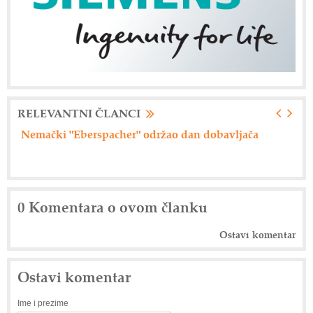
RELEVANTNI ČLANCI
Axiom Tech d.o.o. - Siemensova rešenja
Dr
0 Komentara o ovom članku
Ostavi komentar
Ostavi komentar
Ime i prezime