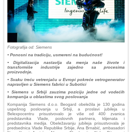
Fotografija od: Siemens
• Ponosni na tradiciju, usmereni na budućnost!
• Digitalizacija nastavlja da menja naše živote i
transformiše industrije zajedno sa procesima
proizvodnje.
• Svaku treću vetrenjaču u Evropi pokreće vetrogenerator
napravljen u Siemens fabrici u Subotici
• Siemens u Srbiji zauzima poziciju jedne od vodećih
kompanija u oblastima svog poslovanja
Kompanija Siemens d.o.o. Beogard obeležila je 130 godina
uspešnog poslovanja u Srbiji, a proslavi jubileja u
Belexpocentru prisustvovalo je više od 400 zvanica
predstavnika Vlade, poslovnih partnera, klijenata i
predstavnika medija. Obeležavanju jubileja prisustvovala je
predsednica Vlade Republike Srbije, Ana Brnabić, ambasadori