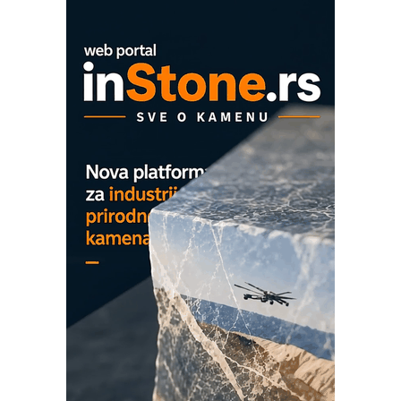
Mitutoyo Crysta-Apex V PLUS: Nova
era CNC merenja
OBO sistemi mrežastih nosača kablova
Proizvodnja iC7 Hybrid 1500 VDC
mrežnog pretvarača sa tečnim
hlađenjem
COMBYPACK