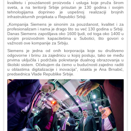
kvalitetu i pouzdanosti proizvoda i usluga koje pruža širom
sveta, a na teritoriji Srbije prisutan je 130 godina i svojim
tehnologijama doprineo je uspešnoj realizaciji brojnih
infrastrukturnih projekata u Republici Srbiji.
„Kompanija Siemens je sinonim za pouzdanost, kvalitet i za
profesionalizam i nama je drago što su već 130 godina u Srbiji.
Danas Siemens zapošljava oko 1600 ljudi, od toga oko 1400 u
svojim proizvodnim kapacitetima u Subotici, što govori o
važnosti ove kompanije za Srbiju.
Siemens je jedna od onih korporacija koje su društveno
odgovorne i brinu za zajednicu u kojoj posluju, tako se među
prvima uključila i podržala pokretanje dualnog obrazovanja u
školski sistem. Očekujem da ćemo u budućnosti zajedno raditi
u oblastima digitalizacije i inovacija“, istakla je Ana Brnabić,
predsednica Vlade Republike Srbije.