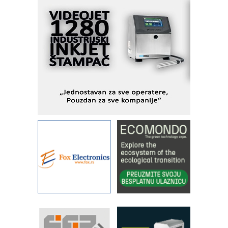
MOTOMAN – NEXT-Robotika vođena
veštačkom inteligencijom
I.SAFE MOBILE revolucioniše
industrijsku automatizaciju
pionirskimmobile operator PANEL-OM
Fleksibilno stezanje i brzo
podešavanje u proizvodnji prototipova
KIP KOP – napredna rešenja za
savremene industrijske i logističke
objekte
Alba d.o.o. – 35 godina preciznosti u
metrologiji i pametnim dozirnim
rešenjima
IBeRTIM - oprema za ispitivanje
kontrole kvaliteta
STAUFF – Komponente koje
povećavaju pouzdanost hidrauličkih
sistema
YAMADA pumpe – japanska