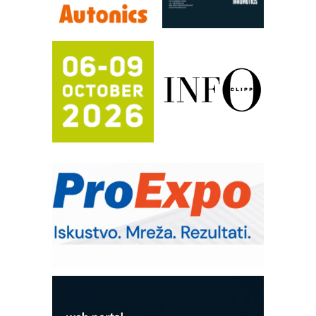
rešenja za filtraciju u hidrauličkim i
procesnim sistemima
RILINEX kompanije Rittal
FANUC: Najbolje za vašu pametnu
automatizaciju
Efikasno upravljanje energijom
Automatizacija pakovanja · Display
(Shelf-Ready) omotnice
Potpuna efikasnost bez složenih
sistema
Trajna oznaka kao dugoročna korist
Bezbednost na prvom mestu!
IB BLUMENAUER - više od 40 godina
poverenja u industriji
Art Utopia Studio – vizuelne priče
industrije i biznisa
Mitutoyo Crysta-Apex V PLUS: Nova
era CNC merenja