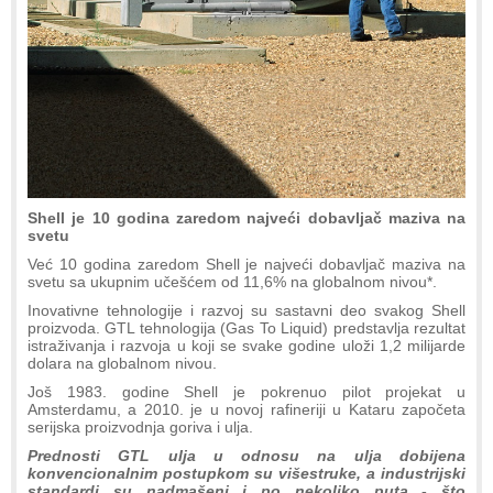
Shell je 10 godina zaredom najveći dobavljač maziva na
svetu
Već 10 godina zaredom Shell je najveći dobavljač maziva na
svetu sa ukupnim učešćem od 11,6% na globalnom nivou*.
Inovativne tehnologije i razvoj su sastavni deo svakog Shell
proizvoda. GTL tehnologija (Gas To Liquid) predstavlja rezultat
istraživanja i razvoja u koji se svake godine uloži 1,2 milijarde
dolara na globalnom nivou.
Još 1983. godine Shell je pokrenuo pilot projekat u
Amsterdamu, a 2010. je u novoj rafineriji u Kataru započeta
serijska proizvodnja goriva i ulja.
Prednosti GTL ulja u odnosu na ulja dobijena
konvencionalnim postupkom su višestruke, a industrijski
standardi su nadmašeni i po nekoliko puta - što