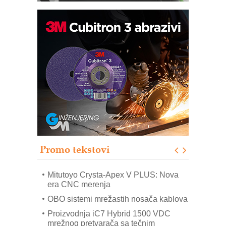
Automatizacija pakovanja · Display
(Shelf-Ready) omotnice
Potpuna efikasnost bez složenih
sistema
Trajna oznaka kao dugoročna korist
Bezbednost na prvom mestu!
IB BLUMENAUER - više od 40 godina
poverenja u industriji
Promo tekstovi
Art Utopia Studio – vizuelne priče
industrije i biznisa
Mitutoyo Crysta-Apex V PLUS: Nova
era CNC merenja
OBO sistemi mrežastih nosača kablova
Proizvodnja iC7 Hybrid 1500 VDC
mrežnog pretvarača sa tečnim