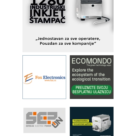
I.SAFE MOBILE revolucioniše
industrijsku automatizaciju
pionirskimmobile operator PANEL-OM
Fleksibilno stezanje i brzo
podešavanje u proizvodnji prototipova
KIP KOP – napredna rešenja za
savremene industrijske i logističke
objekte
Alba d.o.o. – 35 godina preciznosti u
metrologiji i pametnim dozirnim
rešenjima
IBeRTIM - oprema za ispitivanje
kontrole kvaliteta
STAUFF – Komponente koje
povećavaju pouzdanost hidrauličkih
sistema
YAMADA pumpe – japanska
pouzdanost u transferu fluida
Filtration Group Industrial – Napredna