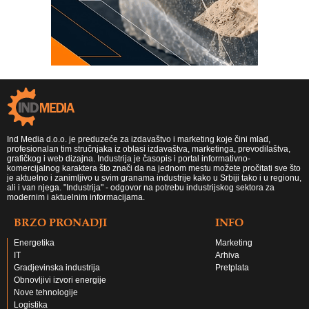
Ind Media d.o.o. je preduzeće za izdavaštvo i marketing koje čini mlad,
profesionalan tim stručnjaka iz oblasi izdavaštva, marketinga, prevodilaštva,
grafičkog i web dizajna. Industrija je časopis i portal informativno-
komercijalnog karaktera što znači da na jednom mestu možete pročitati sve što
je aktuelno i zanimljivo u svim granama industrije kako u Srbiji tako i u regionu,
ali i van njega. "Industrija" - odgovor na potrebu industrijskog sektora za
modernim i aktuelnim informacijama.
BRZO PRONADJI
INFO
Energetika
Marketing
IT
Arhiva
Gradjevinska industrija
Pretplata
Obnovljivi izvori energije
Nove tehnologije
Logistika