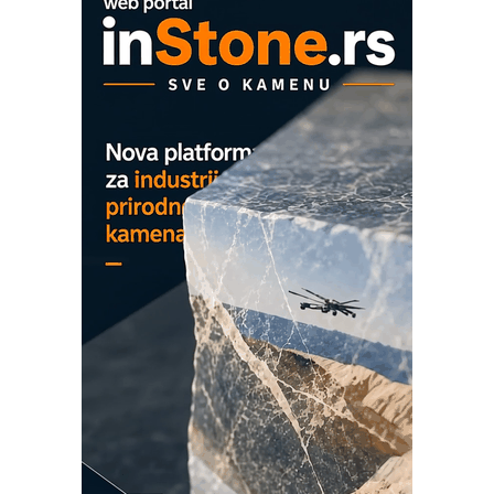
OBO sistemi mrežastih nosača kablova
Proizvodnja iC7 Hybrid 1500 VDC
mrežnog pretvarača sa tečnim
hlađenjem
COMBYPACK