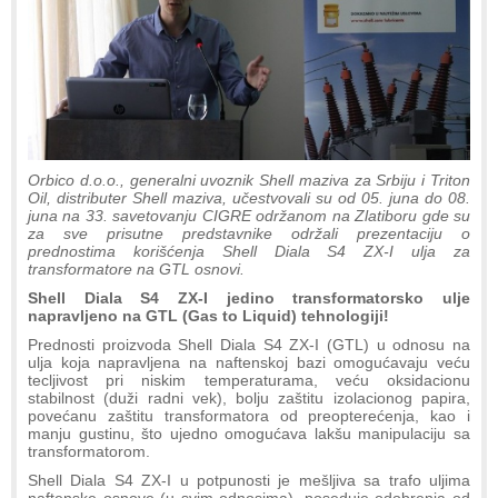
Orbico d.o.o., generalni uvoznik Shell maziva za Srbiju i Triton
Oil, distributer Shell maziva, učestvovali su od 05. juna do 08.
juna na 33. savetovanju CIGRE održanom na Zlatiboru gde su
za sve prisutne predstavnike održali prezentaciju o
prednostima korišćenja Shell Diala S4 ZX-I ulja za
transformatore na GTL osnovi.
Shell Diala S4 ZX-I jedino transformatorsko ulje
napravljeno na GTL (Gas to Liquid) tehnologiji!
Prednosti proizvoda Shell Diala S4 ZX-I (GTL) u odnosu na
ulja koja napravljena na naftenskoj bazi omogućavaju veću
tecljivost pri niskim temperaturama, veću oksidacionu
stabilnost (duži radni vek), bolju zaštitu izolacionog papira,
povećanu zaštitu transformatora od preopterećenja, kao i
manju gustinu, što ujedno omogućava lakšu manipulaciju sa
transformatorom.
Shell Diala S4 ZX-I u potpunosti je mešljiva sa trafo uljima
naftenske osnove (u svim odnosima), poseduje odobrenja od