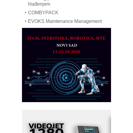
hlađenjem
COMBYPACK
EVOKS Maintenance Management
ROSA i SCHUNK podižu proizvodnju
na viši nivo
Detekcija različitih oblika
MAREX - Lim i mašine za savremena
rešenja
Marcom-plast d.o.o.- vaš pouzdan
partner
CTO - Prilagodite svoju toplinsku
obradu!
Razvoj asortimanskog pravca MINI-
PLC AKYTEC
AUKOM: Svetski standard metrologije
dostupan u Srbiji
MOTOMAN – NEXT-Robotika vođena
veštačkom inteligencijom