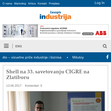
Log In
O nama
Marketing
Arhiva
Kontakt
Pretplata
ENG
izuelne priče industrije i biznisa
Mitutoyo Crysta-Apex V PLUS: 
Shell na 33. savetovanju CIGRE na
Zlatiboru
13.06.2017
Komentari: 0