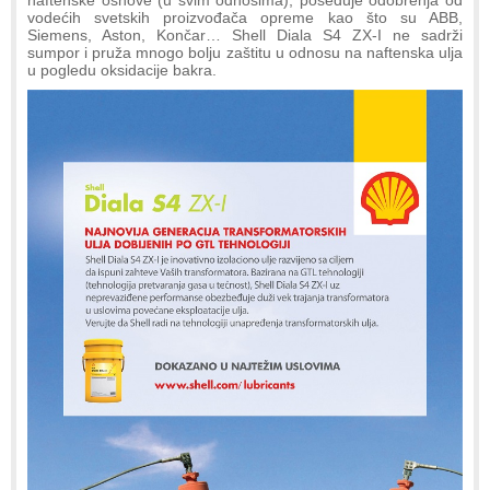
vodećih svetskih proizvođača opreme kao što su ABB,
Siemens, Aston, Končar… Shell Diala S4 ZX-I ne sadrži
sumpor i pruža mnogo bolju zaštitu u odnosu na naftenska ulja
u pogledu oksidacije bakra.