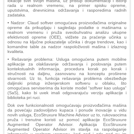
lokacije svih svojih mašina, uz pristup dokumentaciji i istoriji
rada u realnom vremenu, na primer spisku opreme,
uputstvima, dnevnicima održavanja i rasporedima radnih
zadataka.
• Nadzor: Claud softver omogućava proizvođačima originalne
opreme da prikupljaju i sagledaju podatke o mašinama u
realnom vremenu i pruža sveobuhvatnu analizu ukupne
efektivnosti opreme (OEE), vidžete za praćenje učinka u
odnosu na ključne pokazatelje učinka i druge trendove, kao i
komandne table za nadzor raspoloživosti mašina i izlaznog
kvaliteta.
• Rešavanje problema: Usluga omogućena putem mobilne
aplikacije za olakšavanje održavanja i poslovanja putem
kontekstualnih informacija, procedura korak po korak i
stručnosti na daljinu, zasnovanu na konceptu proširene
stvarnosti. Uz to, funkcija rešavanja problema obezbeđuje
daljinski pristup inženjerskom softveru u oblaku, što
omogućava serviserima da koriste model “softver kao usluga“
(SaS), kako bi uvek imali odgovarajuću verziju aplikacije i
biblioteka pri ruci.
Dok ove funkcionalnosti omogućavaju proizvođačima mašina
da povećaju zadovoljstvo kupaca i ponude inovacije u vidu
novih usluga, EcoStruxure Machine Advisor uz to, rukovaocima
pruža i trenutne koristi uz pomoć aplikacije EcoStruxure
Augmented Operator Advisor. Aplikacija EcoStruxure
Augmented Operator Advisor im stavlja na raspolaganje
informacije u realnom vremenu, kad god i gde god su im