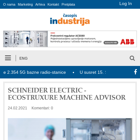
Log In
O nama
Marketing
Arhiva
Kontakt
Pretplata
ENG
354 5G bazne radio-stanice
U susret 15. Savetovanju o elektrodis
SCHNEIDER ELECTRIC -
ECOSTRUXURE MACHINE ADVISOR
24.02.2021
Komentari: 0