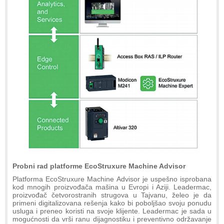
Probni rad platforme EcoStruxure Machine Advisor
Platforma EcoStruxure Machine Advisor je uspešno isprobana
kod mnogih proizvođača mašina u Evropi i Aziji. Leadermac,
proizvođač četvorostranih strugova u Tajvanu, želeo je da
primeni digitalizovana rešenja kako bi poboljšao svoju ponudu
usluga i preneo koristi na svoje klijente. Leadermac je sada u
mogućnosti da vrši ranu dijagnostiku i preventivno održavanje