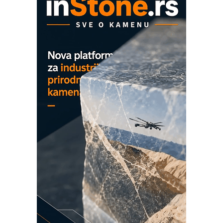
na viši nivo
Detekcija različitih oblika
MAREX - Lim i mašine za savremena
rešenja