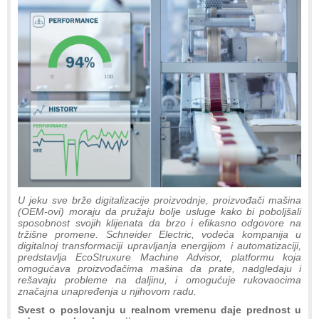
U jeku sve brže digitalizacije proizvodnje, proizvođači mašina
(OEM-ovi) moraju da pružaju bolje usluge kako bi poboljšali
sposobnost svojih klijenata da brzo i efikasno odgovore na
tržišne promene. Schneider Electric, vodeća kompanija u
digitalnoj transformaciji upravljanja energijom i automatizaciji,
predstavlja EcoStruxure Machine Advisor, platformu koja
omogućava proizvođačima mašina da prate, nadgledaju i
rešavaju probleme na daljinu, i omogućuje rukovaocima
značajna unapređenja u njihovom radu.
Svest o poslovanju u realnom vremenu daje prednost u