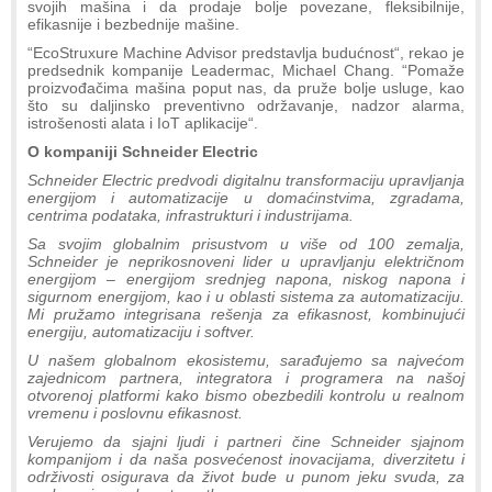
svojih mašina i da prodaje bolje povezane, fleksibilnije,
efikasnije i bezbednije mašine.
“EcoStruxure Machine Advisor predstavlja budućnost“, rekao je
predsednik kompanije Leadermac, Michael Chang. “Pomaže
proizvođačima mašina poput nas, da pruže bolje usluge, kao
što su daljinsko preventivno održavanje, nadzor alarma,
istrošenosti alata i IoT aplikacije“.
O kompaniji Schneider Electric
Schneider Electric predvodi digitalnu transformaciju upravljanja
energijom i automatizacije u domaćinstvima, zgradama,
centrima podataka, infrastrukturi i industrijama.
Sa svojim globalnim prisustvom u više od 100 zemalja,
Schneider je neprikosnoveni lider u upravljanju električnom
energijom – energijom srednjeg napona, niskog napona i
sigurnom energijom, kao i u oblasti sistema za automatizaciju.
Mi pružamo integrisana rešenja za efikasnost, kombinujući
energiju, automatizaciju i softver.
U našem globalnom ekosistemu, sarađujemo sa najvećom
zajednicom partnera, integratora i programera na našoj
otvorenoj platformi kako bismo obezbedili kontrolu u realnom
vremenu i poslovnu efikasnost.
Verujemo da sjajni ljudi i partneri čine Schneider sjajnom
kompanijom i da naša posvećenost inovacijama, diverzitetu i
održivosti osigurava da život bude u punom jeku svuda, za