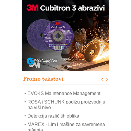
Trajna oznaka kao dugoročna korist
Bezbednost na prvom mestu!
IB BLUMENAUER - više od 40 godina
poverenja u industriji
RMQ-TITAN ADVANCED INDICATOR
– Pametna signalizacija za efikasnije
upravljanje mašinama
Sigurnije ispitivanje transformatora u
solarnim elektranama i vetroparkovima
Promo tekstovi
COMBYPACK
EVOKS Maintenance Management
ROSA i SCHUNK podižu proizvodnju
na viši nivo
Detekcija različitih oblika
MAREX - Lim i mašine za savremena
rešenja