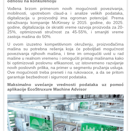
odnosu na konkurenciju
Vođena brzom primenom novih mogućnosti povezivanja,
mobilnosti, upotrebom claud-a i analize velikih podataka,
digitalizacija u proizvodnji ima ogroman potencijal. Prema
istraživanju kompanije McKinsey iz 2015. godine, do 2025.
godine, digitalizacija će skratiti vreme razvoja proizvoda za 20-
25%, optimizovati stručnost za 45-55%, i smanjiti vreme
zastoja mašina do 50%.
U ovom izuzetno kompetitivnom okruženju, proizvođačima
mašina su potrebna rešenja koja će poboljšati mogućnost
povezivanja njihovih mašina, i time im omogućiti uvid u rad
mašine u realnom vremenu i omogućiti pristup mašinama kako
bi optimizovali poslovnu efikasnost, uz istovremeno razvijanje
novih poslovnih prilika, na primer u segmentu pružanja usluga.
Ove mogućnosti treba preneti i na rukovaoce, a da se pritom
garantuje bezbednost i sigurnost podataka.
Maksimalno uvećanje vrednosti podataka uz pomoć
aplikacije EcoStruxure Machine Advisor