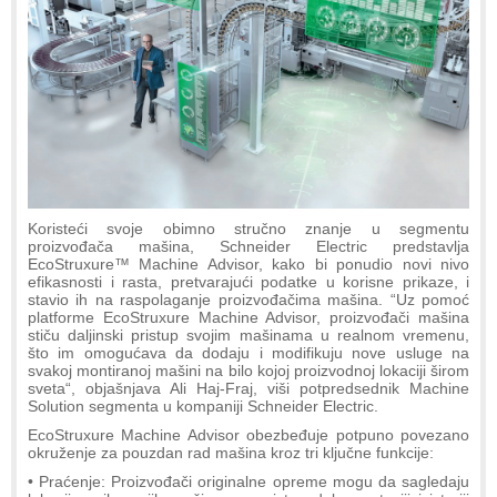
Koristeći svoje obimno stručno znanje u segmentu
proizvođača mašina, Schneider Electric predstavlja
EcoStruxure™ Machine Advisor, kako bi ponudio novi nivo
efikasnosti i rasta, pretvarajući podatke u korisne prikaze, i
stavio ih na raspolaganje proizvođačima mašina. “Uz pomoć
platforme EcoStruxure Machine Advisor, proizvođači mašina
stiču daljinski pristup svojim mašinama u realnom vremenu,
što im omogućava da dodaju i modifikuju nove usluge na
svakoj montiranoj mašini na bilo kojoj proizvodnoj lokaciji širom
sveta“, objašnjava Ali Haj-Fraj, viši potpredsednik Machine
Solution segmenta u kompaniji Schneider Electric.
EcoStruxure Machine Advisor obezbeđuje potpuno povezano
okruženje za pouzdan rad mašina kroz tri ključne funkcije:
• Praćenje: Proizvođači originalne opreme mogu da sagledaju