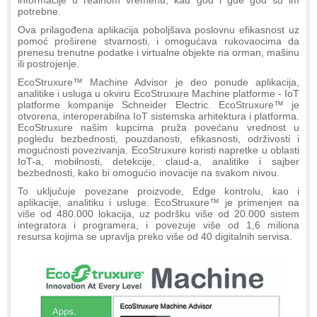
potrebne.
Ova prilagođena aplikacija poboljšava poslovnu efikasnost uz
pomoć proširene stvarnosti, i omogućava rukovaocima da
prenesu trenutne podatke i virtualne objekte na orman, mašinu
ili postrojenje.
EcoStruxure™ Machine Advisor je deo ponude aplikacija,
analitike i usluga u okviru EcoStruxure Machine platforme - IoT
platforme kompanije Schneider Electric. EcoStruxure™ je
otvorena, interoperabilna IoT sistemska arhitektura i platforma.
EcoStruxure našim kupcima pruža povećanu vrednost u
pogledu bezbednosti, pouzdanosti, efikasnosti, održivosti i
mogućnosti povezivanja. EcoStruxure koristi napretke u oblasti
IoT-a, mobilnosti, detekcije, claud-a, analitike i sajber
bezbednosti, kako bi omogućio inovacije na svakom nivou.
To uključuje povezane proizvode, Edge kontrolu, kao i
aplikacije, analitiku i usluge. EcoStruxure™ je primenjen na
više od 480.000 lokacija, uz podršku više od 20.000 sistem
integratora i programera, i povezuje više od 1,6 miliona
resursa kojima se upravlja preko više od 40 digitalnih servisa.