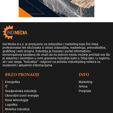
Ind Media d.o.o. je preduzeće za izdavaštvo i marketing koje čini mlad,
profesionalan tim stručnjaka iz oblasi izdavaštva, marketinga, prevodilaštva,
grafičkog i web dizajna. Industrija je časopis i portal informativno-
komercijalnog karaktera što znači da na jednom mestu možete pročitati sve što
je aktuelno i zanimljivo u svim granama industrije kako u Srbiji tako i u regionu,
ali i van njega. "Industrija" - odgovor na potrebu industrijskog sektora za
modernim i aktuelnim informacijama.
BRZO PRONADJI
INFO
Energetika
Marketing
IT
Arhiva
Gradjevinska industrija
Pretplata
Obnovljivi izvori energije
Nove tehnologije
Logistika
Metalna industrija