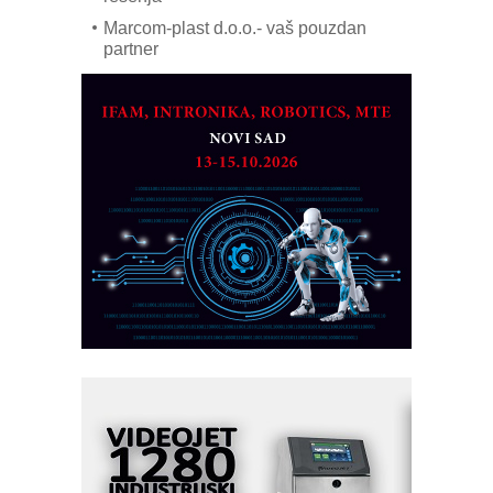
Marcom-plast d.o.o.- vaš pouzdan
partner
CTO - Prilagodite svoju toplinsku
obradu!
Razvoj asortimanskog pravca MINI-
PLC AKYTEC
AUKOM: Svetski standard metrologije
dostupan u Srbiji
MOTOMAN – NEXT-Robotika vođena
veštačkom inteligencijom
I.SAFE MOBILE revolucioniše
industrijsku automatizaciju
pionirskimmobile operator PANEL-OM
Fleksibilno stezanje i brzo
podešavanje u proizvodnji prototipova
KIP KOP – napredna rešenja za
savremene industrijske i logističke
objekte
Alba d.o.o. – 35 godina preciznosti u