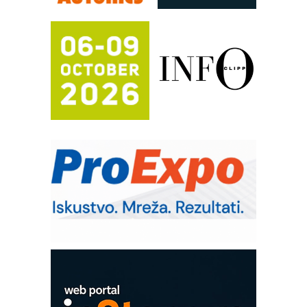
Automatizacija pakovanja · Display
(Shelf-Ready) omotnice
Proizvodnja iC7 Hybrid 1500 VDC
mrežnog pretvarača sa tečnim
hlađenjem
Potpuna efikasnost bez složenih
sistema
Trajna oznaka kao dugoročna korist
Bezbednost na prvom mestu!
IB BLUMENAUER - više od 40 godina
poverenja u industriji
RMQ-TITAN ADVANCED INDICATOR
– Pametna signalizacija za efikasnije
upravljanje mašinama
Sigurnije ispitivanje transformatora u
solarnim elektranama i vetroparkovima
COMBYPACK
EVOKS Maintenance Management
ROSA i SCHUNK podižu proizvodnju