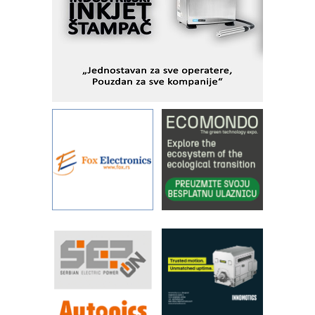
metrologiji i pametnim dozirnim
rešenjima
IBeRTIM - oprema za ispitivanje
kontrole kvaliteta
STAUFF – Komponente koje
povećavaju pouzdanost hidrauličkih
sistema
YAMADA pumpe – japanska
pouzdanost u transferu fluida
Filtration Group Industrial – Napredna
rešenja za filtraciju u hidrauličkim i
procesnim sistemima
Art Utopia Studio – vizuelne priče
industrije i biznisa
RILINEX kompanije Rittal
FANUC: Najbolje za vašu pametnu
automatizaciju
Efikasno upravljanje energijom