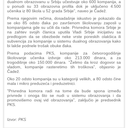
dualnom obrazovanu u Srbiju učestvuje oko 600 kompanija, a
u ponudi su 33 obrazovna profila dok je uključeno 4.500
učenika iz 80 škola u 52 grada Srbije", naveo je Čadež.
Prema njegovim rečima, dosadašnje iskustvo je pokazalo da
se oko 85 odsto đaka po završenom školovanju zaposli u
kompanijama gde su učili da rade. Privredna komora Srbije je
na zahtev svojih članica uputila Vladi Srbije inicijativu sa
predlogom da se obezbede neke vrste poreskih olakšica ili
subvencija za kompanije u sistemu dualnog obrazovanja kako
bi lakše podnele trošak obuke đaka.
Prema podacima PKS, kompanije za četvorogodišnje
školovanje učenika izdvoje oko 213.000 dinara, a za
trogodišnje oko 150.000 dinara. "Želimo da kroz dogovor sa
vladom, kompanije rasteretimo tih troškova", objasnio je
Čadež.
Oko 20 odsto kompanija su u kategoriji velikih, a 80 odsto čine
mala i mikro preduzeća i preduzetnici.
"Privredna komora radi na tome da bude spona između
privrede i onoga što se nudi u sistemu obrazovanja i da
promovišemo ovaj vid obrazovanja", zaključio je predsednik
PKS.
Izvor: PKS