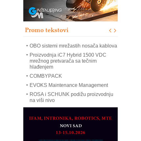
poverenja u industriji
RMQ-TITAN ADVANCED INDICATOR
– Pametna signalizacija za efikasnije
upravljanje mašinama
Promo tekstovi
Mitutoyo Crysta-Apex V PLUS: Nova
era CNC merenja
OBO sistemi mrežastih nosača kablova
Proizvodnja iC7 Hybrid 1500 VDC
mrežnog pretvarača sa tečnim
hlađenjem
COMBYPACK
EVOKS Maintenance Management
ROSA i SCHUNK podižu proizvodnju
na viši nivo
Detekcija različitih oblika
MAREX - Lim i mašine za savremena
rešenja
Marcom-plast d.o.o.- vaš pouzdan
partner