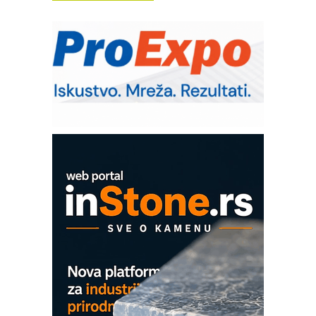
Trajna oznaka kao dugoročna korist
Bezbednost na prvom mestu!
IB BLUMENAUER - više od 40 godina
poverenja u industriji
RMQ-TITAN ADVANCED INDICATOR
– Pametna signalizacija za efikasnije
upravljanje mašinama
Mitutoyo Crysta-Apex V PLUS: Nova
era CNC merenja
OBO sistemi mrežastih nosača kablova
Proizvodnja iC7 Hybrid 1500 VDC
mrežnog pretvarača sa tečnim
hlađenjem
COMBYPACK
EVOKS Maintenance Management