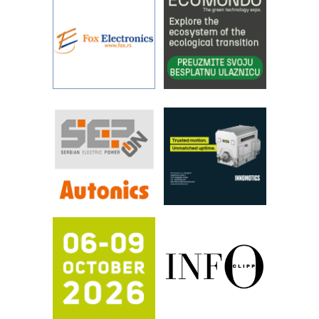
IBeRTIM - oprema za ispitivanje
kontrole kvaliteta
STAUFF – Komponente koje
povećavaju pouzdanost hidrauličkih
sistema
YAMADA pumpe – japanska
pouzdanost u transferu fluida
Filtration Group Industrial – Napredna
rešenja za filtraciju u hidrauličkim i
procesnim sistemima
RILINEX kompanije Rittal
FANUC: Najbolje za vašu pametnu
automatizaciju
Efikasno upravljanje energijom
Automatizacija pakovanja · Display
(Shelf-Ready) omotnice
Potpuna efikasnost bez složenih
sistema