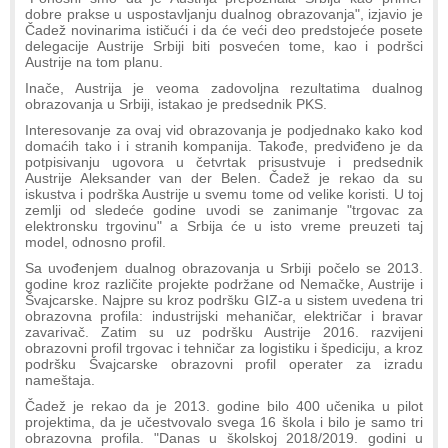
dobre prakse u uspostavljanju dualnog obrazovanja", izjavio je
Čadež novinarima ističući i da će veći deo predstojeće posete
delegacije Austrije Srbiji biti posvećen tome, kao i podršci
Austrije na tom planu.
Inače, Austrija je veoma zadovoljna rezultatima dualnog
obrazovanja u Srbiji, istakao je predsednik PKS.
Interesovanje za ovaj vid obrazovanja je podjednako kako kod
domaćih tako i i stranih kompanija. Takođe, predviđeno je da
potpisivanju ugovora u četvrtak prisustvuje i predsednik
Austrije Aleksander van der Belen. Čadež je rekao da su
iskustva i podrška Austrije u svemu tome od velike koristi. U toj
zemlji od sledeće godine uvodi se zanimanje "trgovac za
elektronsku trgovinu" a Srbija će u isto vreme preuzeti taj
model, odnosno profil.
Sa uvođenjem dualnog obrazovanja u Srbiji počelo se 2013.
godine kroz različite projekte podržane od Nemačke, Austrije i
Švajcarske. Najpre su kroz podršku GIZ-a u sistem uvedena tri
obrazovna profila: industrijski mehaničar, električar i bravar
zavarivač. Zatim su uz podršku Austrije 2016. razvijeni
obrazovni profil trgovac i tehničar za logistiku i špediciju, a kroz
podršku Švajcarske obrazovni profil operater za izradu
nameštaja.
Čadež je rekao da je 2013. godine bilo 400 učenika u pilot
projektima, da je učestvovalo svega 16 škola i bilo je samo tri
obrazovna profila. "Danas u školskoj 2018/2019. godini u