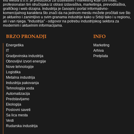
Ind Media d.o.o. je preduzeće za izdavaštvo i marketing koje čini mlad,
profesionalan tim stručnjaka iz oblasi izdavaštva, marketinga, prevodilaštva,
grafičkog i web dizajna. Industrija je časopis i portal informativno-
komercijalnog karaktera što znači da na jednom mestu možete pročitati sve što
je aktuelno i zanimljivo u svim granama industrije kako u Srbiji tako i u regionu,
ali i van njega. "Industrija" - odgovor na potrebu industrijskog sektora za
modernim i aktuelnim informacijama.
BRZO PRONADJI
INFO
Energetika
Marketing
IT
Arhiva
Gradjevinska industrija
Pretplata
Obnovljivi izvori energije
Nove tehnologije
Logistika
Metalna industrija
Industrija pakovanja
Tehnologija voda
Automatizacija
Predstavljamo
Ekologija
Poslovni saveti
Sa lica mesta
Vesti
Rudarska industrija