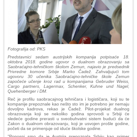
Fotografija od: PKS
Predstavnici sedam austrijskih kompanija potpisaće 18.
oktobra 2018. godine ugovor o dualnom obrazovanju sa
Saobraćajno-tehničkom školom Zemun, najavio je predsednik
Privredne komore Srbije Marko Čadež. Zahvaljujući tom
ugovoru 30 učenika Saobraćajno-tehničke škole Zemun
započeće učenje kroz rad u kompanijama Gebruder Weiss,
Cargo partners, Lagermax, Schenker, Kuhne und Nagel,
Quehenberger i DM.
Reč je profilu saobracajnog tehničara i logističara, koji su te
kompanije prepoznale kao nešto sto im je potrebno jer nemaju
dovoljno kadrova, rekao je Čadež. Pilot-projekat dualnog
obrazovanja koji se nekoliko godina sprovodi u Srbiji će
sledeće godine prerasti u sveobuhvatni sistem budući da će
Zakon o dualnom obrazovanju, koji je usvojen prošle godine,
početi da se primenjuje od iduće školske godine.
"Ponosni smo da je Austrija prepoznala Srbiju kao primer