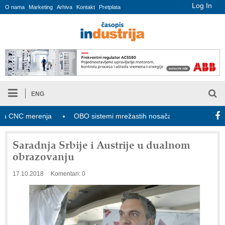
Log In
O nama
Marketing
Arhiva
Kontakt
Pretplata
ENG
NC merenja
OBO sistemi mrežastih nosača kablova
Novi za
Saradnja Srbije i Austrije u dualnom
obrazovanju
17.10.2018
Komentari: 0