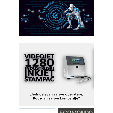
CTO - Prilagodite svoju toplinsku
obradu!
Razvoj asortimanskog pravca MINI-
PLC AKYTEC
AUKOM: Svetski standard metrologije
dostupan u Srbiji
MOTOMAN – NEXT-Robotika vođena
veštačkom inteligencijom
I.SAFE MOBILE revolucioniše
industrijsku automatizaciju
pionirskimmobile operator PANEL-OM
Fleksibilno stezanje i brzo
podešavanje u proizvodnji prototipova
KIP KOP – napredna rešenja za
savremene industrijske i logističke
objekte
Alba d.o.o. – 35 godina preciznosti u
metrologiji i pametnim dozirnim
rešenjima