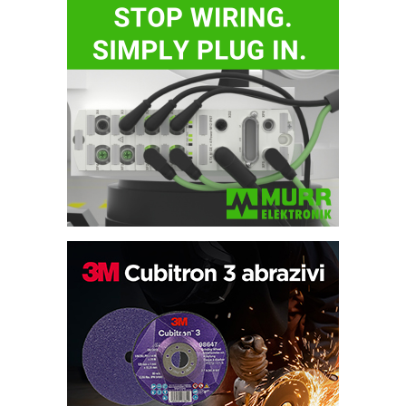
Potpuna efikasnost bez složenih
sistema
Trajna oznaka kao dugoročna korist
Bezbednost na prvom mestu!
IB BLUMENAUER - više od 40 godina