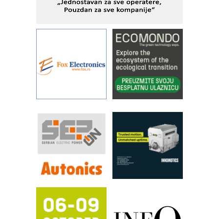
Alba d.o.o. – 35 godina preciznosti u
metrologiji i pametnim dozirnim
rešenjima
IBeRTIM - oprema za ispitivanje
kontrole kvaliteta
STAUFF – Komponente koje
povećavaju pouzdanost hidrauličkih
sistema
YAMADA pumpe – japanska
pouzdanost u transferu fluida
Filtration Group Industrial – Napredna
rešenja za filtraciju u hidrauličkim i
procesnim sistemima
RILINEX kompanije Rittal
FANUC: Najbolje za vašu pametnu
automatizaciju
Efikasno upravljanje energijom
Automatizacija pakovanja · Display