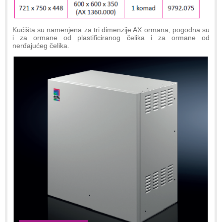
Kućišta su namenjena za tri dimenzije AX ormana, pogodna su
i za ormane od plastificiranog čelika i za ormane od
nerđajućeg čelika.