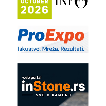
(Shelf-Ready) omotnice
Potpuna efikasnost bez složenih
sistema
Trajna oznaka kao dugoročna korist
Bezbednost na prvom mestu!
IB BLUMENAUER - više od 40 godina
poverenja u industriji
RMQ-TITAN ADVANCED INDICATOR
– Pametna signalizacija za efikasnije
upravljanje mašinama
Mitutoyo Crysta-Apex V PLUS: Nova
era CNC merenja
OBO sistemi mrežastih nosača kablova
Proizvodnja iC7 Hybrid 1500 VDC
mrežnog pretvarača sa tečnim
hlađenjem
COMBYPACK
EVOKS Maintenance Management