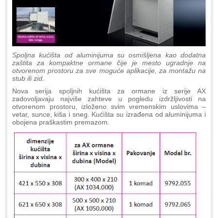
Spoljna kućišta od aluminijuma su osmišljena kao dodatna
zaštita za kompaktne ormane čije je mesto ugradnje na
otvorenom prostoru za sve moguće aplikacije, za montažu na
stub ili zid.
Nova serija spoljnih kućišta za ormane iz serije AX
zadovoljavaju najviše zahteve u pogledu izdržljivosti na
otvorenom prostoru, izloženo svim vremenskim uslovima –
vetar, sunce, kiša i sneg. Kućišta su izrađena od aluminijuma i
obojena praškastim premazom.