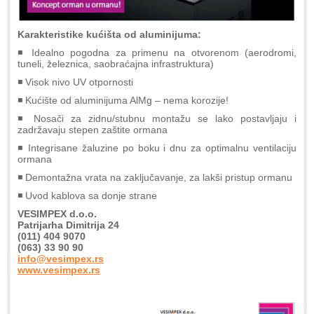
Karakteristike kućišta od aluminijuma:
◾ Idealno pogodna za primenu na otvorenom (aerodromi,
tuneli, železnica, saobraćajna infrastruktura)
◾ Visok nivo UV otpornosti
◾ Kućište od aluminijuma AlMg – nema korozije!
◾ Nosači za zidnu/stubnu montažu se lako postavljaju i
zadržavaju stepen zaštite ormana
◾ Integrisane žaluzine po boku i dnu za optimalnu ventilaciju
ormana
◾ Demontažna vrata na zaključavanje, za lakši pristup ormanu
◾ Uvod kablova sa donje strane
VESIMPEX d.o.o.
Patrijarha Dimitrija 24
(011) 404 9070
(063) 33 90 90
info@vesimpex.rs
www.vesimpex.rs