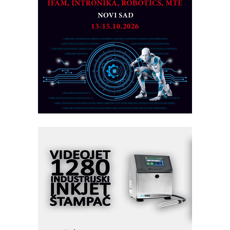
MAREX - Lim i mašine za savremena
rešenja
Marcom-plast d.o.o.- vaš pouzdan
partner
CTO - Prilagodite svoju toplinsku
obradu!
Razvoj asortimanskog pravca MINI-
PLC AKYTEC
AUKOM: Svetski standard metrologije
dostupan u Srbiji
MOTOMAN – NEXT-Robotika vođena
veštačkom inteligencijom
I.SAFE MOBILE revolucioniše
industrijsku automatizaciju
pionirskimmobile operator PANEL-OM
Fleksibilno stezanje i brzo
podešavanje u proizvodnji prototipova
KIP KOP – napredna rešenja za
savremene industrijske i logističke
objekte