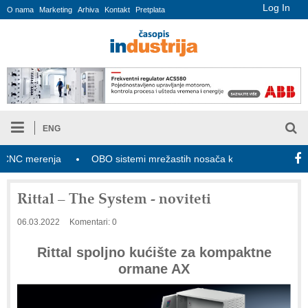
Log In
O nama
Marketing
Arhiva
Kontakt
Pretplata
ENG
 merenja
OBO sistemi mrežastih nosača kablova
Novi zako
Rittal – The System - noviteti
06.03.2022
Komentari: 0
Rittal spoljno kućište za kompaktne
ormane AX