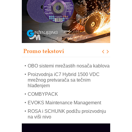
Trajna oznaka kao dugoročna korist
Bezbednost na prvom mestu!
IB BLUMENAUER - više od 40 godina
poverenja u industriji
RMQ-TITAN ADVANCED INDICATOR
– Pametna signalizacija za efikasnije
upravljanje mašinama
Promo tekstovi
Mitutoyo Crysta-Apex V PLUS: Nova
era CNC merenja
OBO sistemi mrežastih nosača kablova
Proizvodnja iC7 Hybrid 1500 VDC
mrežnog pretvarača sa tečnim
hlađenjem
COMBYPACK
EVOKS Maintenance Management
ROSA i SCHUNK podižu proizvodnju
na viši nivo
Detekcija različitih oblika