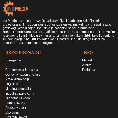
Ind Media d.o.o. je preduzeće za izdavaštvo i marketing koje čini mlad,
profesionalan tim stručnjaka iz oblasi izdavaštva, marketinga, prevodilaštva,
grafičkog i web dizajna. Industrija je časopis i portal informativno-
komercijalnog karaktera što znači da na jednom mestu možete pročitati sve što
je aktuelno i zanimljivo u svim granama industrije kako u Srbiji tako i u regionu,
ali i van njega. "Industrija" - odgovor na potrebu industrijskog sektora za
modernim i aktuelnim informacijama.
BRZO PRONADJI
INFO
Energetika
Marketing
IT
Arhiva
Gradjevinska industrija
Pretplata
Obnovljivi izvori energije
Nove tehnologije
Logistika
Metalna industrija
Industrija pakovanja
Tehnologija voda
Automatizacija
Predstavljamo
Ekologija
Poslovni saveti