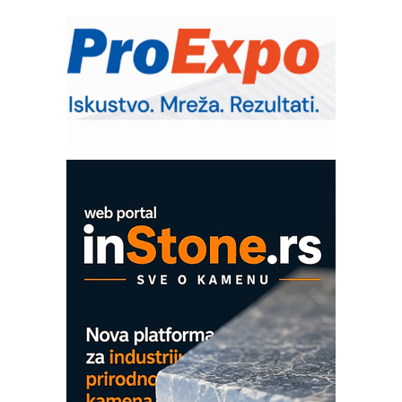
RMQ-TITAN ADVANCED INDICATOR
– Pametna signalizacija za efikasnije
upravljanje mašinama
Sigurnije ispitivanje transformatora u
solarnim elektranama i vetroparkovima
Pranje točkova na gradilištu- standard
modernog i odgovornog građenja
Proizvodnja iC7 Hybrid 1500 VDC
mrežnog pretvarača sa tečnim
hlađenjem
COMBYPACK
EVOKS Maintenance Management
ROSA i SCHUNK podižu proizvodnju
na viši nivo
Detekcija različitih oblika