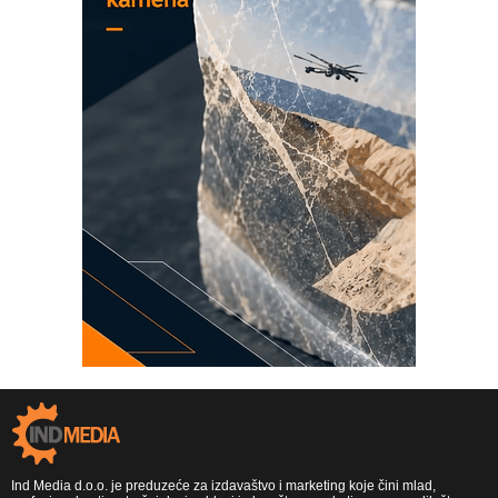
Ind Media d.o.o. je preduzeće za izdavaštvo i marketing koje čini mlad,