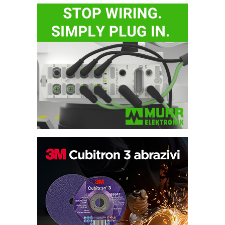
Bezbednost na prvom mestu!
IB BLUMENAUER - više od 40 godina
poverenja u industriji
RMQ-TITAN ADVANCED INDICATOR
– Pametna signalizacija za efikasnije
upravljanje mašinama
Sigurnije ispitivanje transformatora u