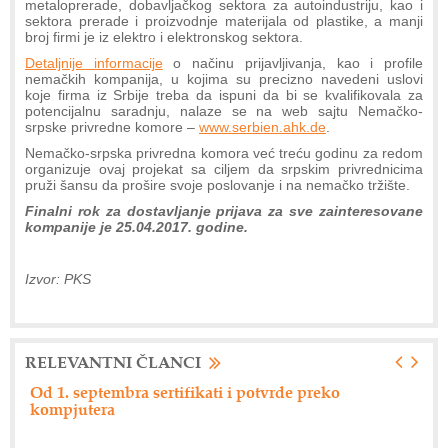
metaloprerade, dobavljačkog sektora za autoindustriju, kao i
sektora prerade i proizvodnje materijala od plastike, a manji
broj firmi je iz elektro i elektronskog sektora.
Detaljnije informacije
o načinu prijavljivanja, kao i profile
nemačkih kompanija, u kojima su precizno navedeni uslovi
koje firma iz Srbije treba da ispuni da bi se kvalifikovala za
potencijalnu saradnju, nalaze se na web sajtu Nemačko-
srpske privredne komore –
www.serbien.ahk.de
.
Nemačko-srpska privredna komora već treću godinu za redom
organizuje ovaj projekat sa ciljem da srpskim privrednicima
pruži šansu da prošire svoje poslovanje i na nemačko tržište.
Finalni rok za dostavljanje prijava za sve zainteresovane
kompanije je 25.04.2017. godine.
Izvor: PKS
RELEVANTNI ČLANCI
Od 1. septembra sertifikati i potvrde preko
Ne
kompjutera