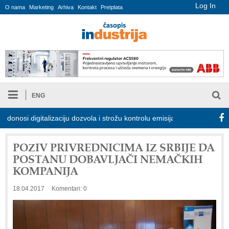
Log In
O nama
Marketing
Arhiva
Kontakt
Pretplata
ENG
i digitalizaciju dozvola i strožu kontrolu emisija
Proizvodnja iC
POZIV PRIVREDNICIMA IZ SRBIJE DA
POSTANU DOBAVLJAČI NEMAČKIH
KOMPANIJA
18.04.2017
Komentari: 0