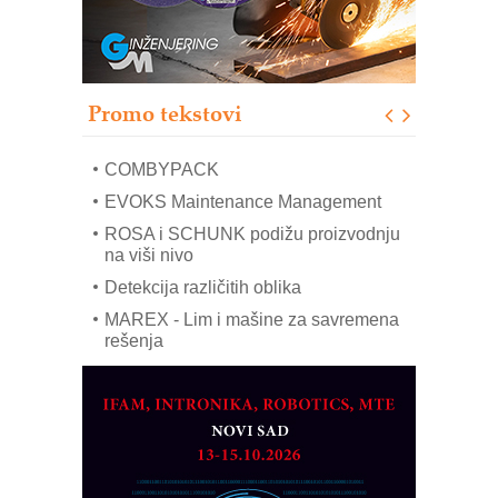
solarnim elektranama i vetroparkovima
Pranje točkova na gradilištu- standard
modernog i odgovornog građenja
Proizvodnja iC7 Hybrid 1500 VDC
Promo tekstovi
mrežnog pretvarača sa tečnim
hlađenjem
COMBYPACK
EVOKS Maintenance Management
ROSA i SCHUNK podižu proizvodnju
na viši nivo
Detekcija različitih oblika
MAREX - Lim i mašine za savremena
rešenja
Marcom-plast d.o.o.- vaš pouzdan
partner
CTO - Prilagodite svoju toplinsku
obradu!
Razvoj asortimanskog pravca MINI-