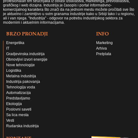
profesionalan tim stručnjaka iz oblasi izdavaštva, marketinga, prevodilaštva,
grafičkog i web dizajna. Industrija je časopis i portal informativno-
komercijalnog karaktera što znači da na jednom mestu možete pročitati sve što
je aktuelno i zanimljivo u svim granama industrije kako u Srbiji tako i u regionu,
ali i van njega. "Industrija" - odgovor na potrebu industrijskog sektora za
modernim i aktuelnim informacijama.
BRZO PRONADJI
INFO
Energetika
Marketing
IT
Arhiva
Gradjevinska industrija
Pretplata
Obnovljivi izvori energije
Nove tehnologije
Logistika
Metalna industrija
Industrija pakovanja
Tehnologija voda
Automatizacija
Predstavljamo
Ekologija
Poslovni saveti
Sa lica mesta
Vesti
Rudarska industrija