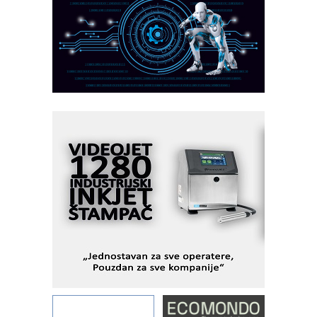
PLC AKYTEC
AUKOM: Svetski standard metrologije
dostupan u Srbiji
MOTOMAN – NEXT-Robotika vođena
veštačkom inteligencijom
I.SAFE MOBILE revolucioniše
industrijsku automatizaciju
pionirskimmobile operator PANEL-OM
Fleksibilno stezanje i brzo
podešavanje u proizvodnji prototipova
KIP KOP – napredna rešenja za
savremene industrijske i logističke
objekte
Alba d.o.o. – 35 godina preciznosti u
metrologiji i pametnim dozirnim
rešenjima
IBeRTIM - oprema za ispitivanje
kontrole kvaliteta
STAUFF – Komponente koje
povećavaju pouzdanost hidrauličkih