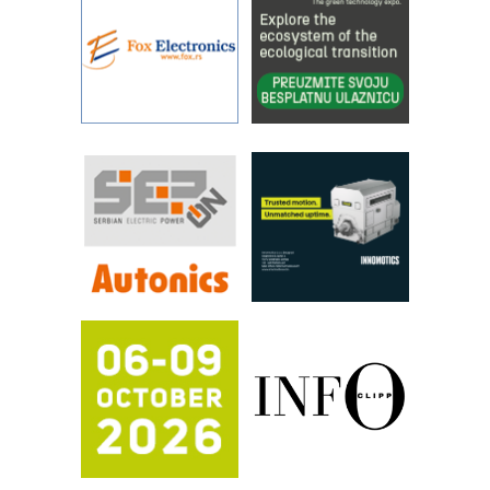
sistema
YAMADA pumpe – japanska
pouzdanost u transferu fluida
Filtration Group Industrial – Napredna
rešenja za filtraciju u hidrauličkim i
procesnim sistemima
RILINEX kompanije Rittal
FANUC: Najbolje za vašu pametnu
automatizaciju
Efikasno upravljanje energijom
Automatizacija pakovanja · Display
(Shelf-Ready) omotnice
Potpuna efikasnost bez složenih
sistema
Trajna oznaka kao dugoročna korist
Bezbednost na prvom mestu!
IB BLUMENAUER - više od 40 godina
poverenja u industriji