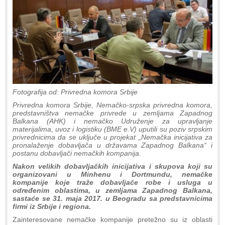
Fotografija od: Privredna komora Srbije
Privredna komora Srbije, Nemačko-srpska privredna komora,
predstavništva nemačke privrede u zemljama Zapadnog
Balkana (AHK) i nemačko Udruženje za upravljanje
materijalima, uvoz i logistiku (BME e.V) uputili su poziv srpskim
privrednicima da se uključe u projekat „Nemačka inicijativa za
pronalaženje dobavljača u državama Zapadnog Balkana“ i
postanu dobavljači nemačkih kompanija.
Nakon velikih dobavljačkih inicijativa i skupova koji su
organizovani u Minhenu i Dortmundu, nemačke
kompanije koje traže dobavljače robe i usluga u
određenim oblastima, u zemljama Zapadnog Balkana,
sastaće se 31. maja 2017. u Beogradu sa predstavnicima
firmi iz Srbije i regiona.
Zainteresovane nemačke kompanije pretežno su iz oblasti