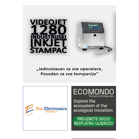
Fleksibilno stezanje i brzo
podešavanje u proizvodnji prototipova
KIP KOP – napredna rešenja za
savremene industrijske i logističke
objekte
Alba d.o.o. – 35 godina preciznosti u
metrologiji i pametnim dozirnim
rešenjima
IBeRTIM - oprema za ispitivanje
kontrole kvaliteta
STAUFF – Komponente koje
povećavaju pouzdanost hidrauličkih
sistema
YAMADA pumpe – japanska
pouzdanost u transferu fluida
Filtration Group Industrial – Napredna
rešenja za filtraciju u hidrauličkim i
procesnim sistemima
Art Utopia Studio – vizuelne priče
industrije i biznisa