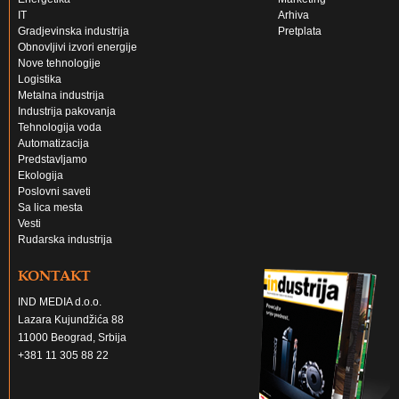
IT
Arhiva
Gradjevinska industrija
Pretplata
Obnovljivi izvori energije
Nove tehnologije
Logistika
Metalna industrija
Industrija pakovanja
Tehnologija voda
Automatizacija
Predstavljamo
Ekologija
Poslovni saveti
Sa lica mesta
Vesti
Rudarska industrija
KONTAKT
IND MEDIA d.o.o.
Lazara Kujundžića 88
11000 Beograd, Srbija
+381 11 305 88 22