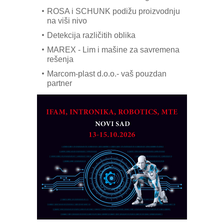
ROSA i SCHUNK podižu proizvodnju
na viši nivo
Detekcija različitih oblika
MAREX - Lim i mašine za savremena
rešenja
Marcom-plast d.o.o.- vaš pouzdan
partner
CTO - Prilagodite svoju toplinsku
obradu!
Razvoj asortimanskog pravca MINI-
PLC AKYTEC
AUKOM: Svetski standard metrologije
dostupan u Srbiji
MOTOMAN – NEXT-Robotika vođena
veštačkom inteligencijom
I.SAFE MOBILE revolucioniše
industrijsku automatizaciju
pionirskimmobile operator PANEL-OM