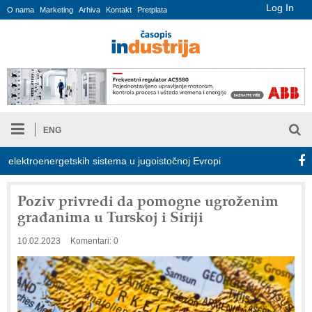
Log In
O nama
Marketing
Arhiva
Kontakt
Pretplata
ENG
lektroenergetskih sistema u jugoistočnoj Evropi
COMBYPACK
Poziv privredi da pomogne ugroženim
građanima u Turskoj i Siriji
10.02.2023
Komentari: 0