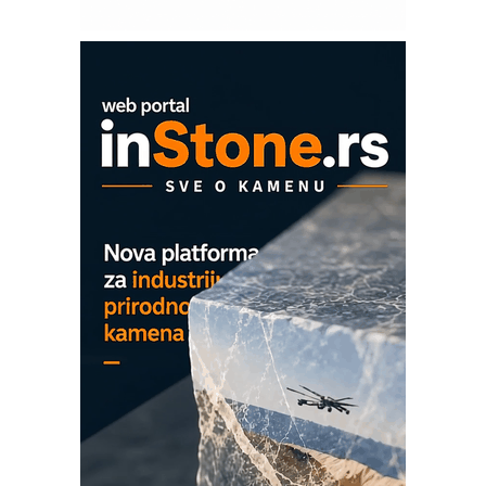
Sigurnije ispitivanje transformatora u
solarnim elektranama i vetroparkovima
COMBYPACK
EVOKS Maintenance Management
ROSA i SCHUNK podižu proizvodnju
na viši nivo
Detekcija različitih oblika
MAREX - Lim i mašine za savremena
rešenja