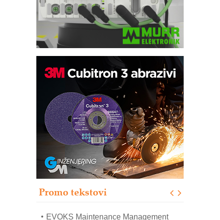
Trajna oznaka kao dugoročna korist
Bezbednost na prvom mestu!
IB BLUMENAUER - više od 40 godina
poverenja u industriji
RMQ-TITAN ADVANCED INDICATOR
– Pametna signalizacija za efikasnije
upravljanje mašinama
Sigurnije ispitivanje transformatora u
solarnim elektranama i vetroparkovima
Promo tekstovi
COMBYPACK
EVOKS Maintenance Management