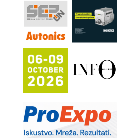
RILINEX kompanije Rittal
FANUC: Najbolje za vašu pametnu
automatizaciju
Efikasno upravljanje energijom
Automatizacija pakovanja · Display
(Shelf-Ready) omotnice
Proizvodnja iC7 Hybrid 1500 VDC
mrežnog pretvarača sa tečnim
hlađenjem
Potpuna efikasnost bez složenih
sistema
Trajna oznaka kao dugoročna korist
Bezbednost na prvom mestu!
IB BLUMENAUER - više od 40 godina
poverenja u industriji
RMQ-TITAN ADVANCED INDICATOR
– Pametna signalizacija za efikasnije
upravljanje mašinama