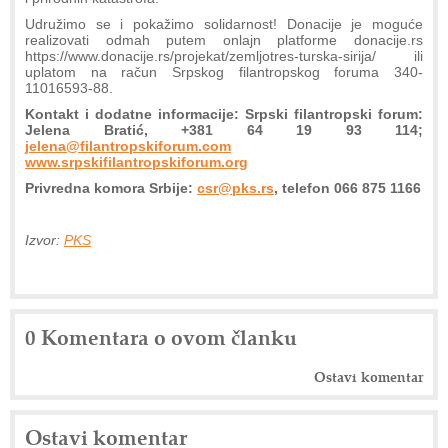
Udružimo se i pokažimo solidarnost! Donacije je moguće
realizovati odmah putem onlajn platforme donacije.rs
https://www.donacije.rs/projekat/zemljotres-turska-sirija/ ili
uplatom na račun Srpskog filantropskog foruma 340-
11016593-88.
Kontakt i dodatne informacije: Srpski filantropski forum:
Jelena Bratić, +381 64 19 93 114;
jelena@filantropskiforum.com
www.srpskifilantropskiforum.org
Privredna komora Srbije:
csr@pks.rs
, telefon 066 875 1166
Izvor:
PKS
0 Komentara o ovom članku
Ostavi komentar
Ostavi komentar