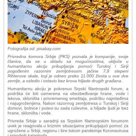
Fotografija od: pixabay.com
Privredna komora Srbije (PKS) pozvala je kompanije, svoje
članice, da se u skladu sa mogućnostima, uključe u
humanitarnu akciju prikupljanja pomoći Turskoj i Siriji
pogođenim razornim zemljotresom jačine 7,8 stepeni
Rihterove skale, koji je odneo preko 11.000 života u ove dve
zemlje, a ozledio i ostavio bez krova hiljade drugih građana.
Humanitarnu akciju je pokrenuo Srpski filantropski forum, a
podrška će biti usmerena na obezbeđivanje hrane, vode i
lekova, skloništa i privremenog smeštaja, podršku najmlađima
i najugroženijima. Nakon razornog zemljotresa u Turskoj i Siriji
domovi, bolnice i putevi su sada ruševine, a hiljade ljudi je bez
hrane, skloništa i vode.
Privreda Srbije u saradnji sa Srpskim filantropskim forumom
uvek je reagovala u kriznim situacijama prikupljajući pomoć za
ugrožene u Srbiji, regionu i šire tokom pandemije Koronavirusa
i prirodnih katastrofa.