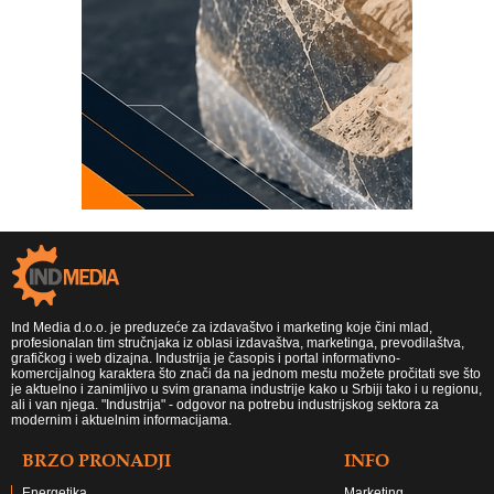
Ind Media d.o.o. je preduzeće za izdavaštvo i marketing koje čini mlad,
profesionalan tim stručnjaka iz oblasi izdavaštva, marketinga, prevodilaštva,
grafičkog i web dizajna. Industrija je časopis i portal informativno-
komercijalnog karaktera što znači da na jednom mestu možete pročitati sve što
je aktuelno i zanimljivo u svim granama industrije kako u Srbiji tako i u regionu,
ali i van njega. "Industrija" - odgovor na potrebu industrijskog sektora za
modernim i aktuelnim informacijama.
BRZO PRONADJI
INFO
Energetika
Marketing