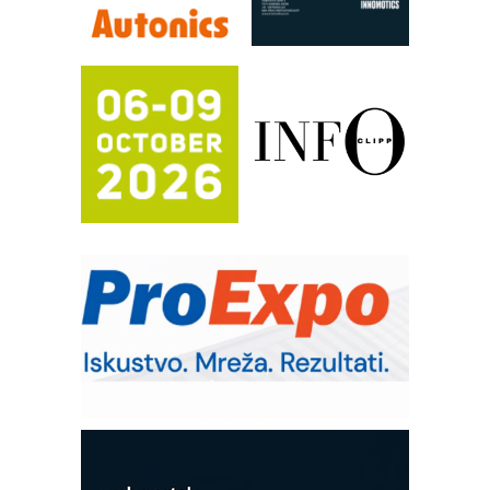
RILINEX kompanije Rittal
FANUC: Najbolje za vašu pametnu
automatizaciju
Efikasno upravljanje energijom
Automatizacija pakovanja · Display
(Shelf-Ready) omotnice
Potpuna efikasnost bez složenih
sistema
Trajna oznaka kao dugoročna korist
Bezbednost na prvom mestu!
IB BLUMENAUER - više od 40 godina
poverenja u industriji
RMQ-TITAN ADVANCED INDICATOR
– Pametna signalizacija za efikasnije
upravljanje mašinama
Mitutoyo Crysta-Apex V PLUS: Nova
era CNC merenja
OBO sistemi mrežastih nosača kablova