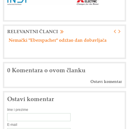
RELEVANTNI ČLANCI
Nemački "Eberspacher" održao dan dobavljača
Ax
0 Komentara o ovom članku
Ostavi komentar
Ostavi komentar
Ime i prezime
E-mail