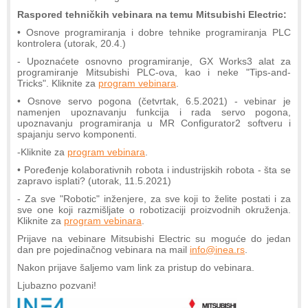
Raspored tehničkih vebinara na temu Mitsubishi Electric:
• Osnove programiranja i dobre tehnike programiranja PLC
kontrolera (utorak, 20.4.)
- Upoznaćete osnovno programiranje, GX Works3 alat za
programiranje Mitsubishi PLC-ova, kao i neke "Tips-and-
Tricks". Kliknite za
program vebinara
.
• Osnove servo pogona (četvrtak, 6.5.2021) - vebinar je
namenjen upoznavanju funkcija i rada servo pogona,
upoznavanju programiranja u MR Configurator2 softveru i
spajanju servo komponenti.
-Kliknite za
program vebinara
.
• Poređenje kolaborativnih robota i industrijskih robota - šta se
zapravo isplati? (utorak, 11.5.2021)
- Za sve "Robotic" inženjere, za sve koji to želite postati i za
sve one koji razmišljate o robotizaciji proizvodnih okruženja.
Kliknite za
program vebinara
.
Prijave na vebinare Mitsubishi Electric su moguće do jedan
dan pre pojedinačnog vebinara na mail
info@inea.rs
.
Nakon prijave šaljemo vam link za pristup do vebinara.
Ljubazno pozvani!