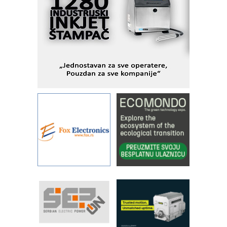
pionirskimmobile operator PANEL-OM
Fleksibilno stezanje i brzo
podešavanje u proizvodnji prototipova
KIP KOP – napredna rešenja za
savremene industrijske i logističke
objekte
Alba d.o.o. – 35 godina preciznosti u
metrologiji i pametnim dozirnim
rešenjima
IBeRTIM - oprema za ispitivanje
kontrole kvaliteta
STAUFF – Komponente koje
povećavaju pouzdanost hidrauličkih
sistema
YAMADA pumpe – japanska
pouzdanost u transferu fluida
Filtration Group Industrial – Napredna
rešenja za filtraciju u hidrauličkim i
procesnim sistemima