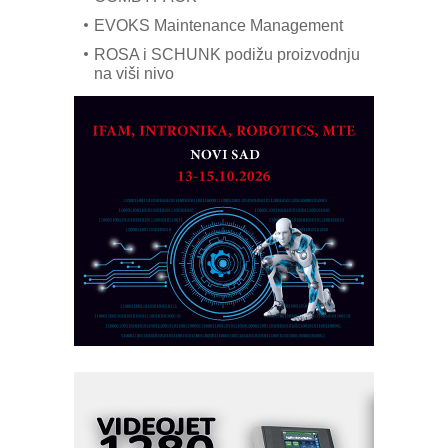
EVOKS Maintenance Management
ROSA i SCHUNK podižu proizvodnju
na viši nivo
Detekcija različitih oblika
MAREX - Lim i mašine za savremena
rešenja
Marcom-plast d.o.o.- vaš pouzdan
partner
CTO - Prilagodite svoju toplinsku
obradu!
Razvoj asortimanskog pravca MINI-
PLC AKYTEC
AUKOM: Svetski standard metrologije
dostupan u Srbiji
MOTOMAN – NEXT-Robotika vođena
veštačkom inteligencijom
I.SAFE MOBILE revolucioniše
industrijsku automatizaciju