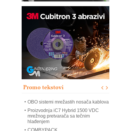
Potpuna efikasnost bez složenih
sistema
Trajna oznaka kao dugoročna korist
Bezbednost na prvom mestu!
IB BLUMENAUER - više od 40 godina
poverenja u industriji
RMQ-TITAN ADVANCED INDICATOR
– Pametna signalizacija za efikasnije
upravljanje mašinama
Promo tekstovi
Mitutoyo Crysta-Apex V PLUS: Nova
era CNC merenja
OBO sistemi mrežastih nosača kablova
Proizvodnja iC7 Hybrid 1500 VDC
mrežnog pretvarača sa tečnim
hlađenjem
COMBYPACK