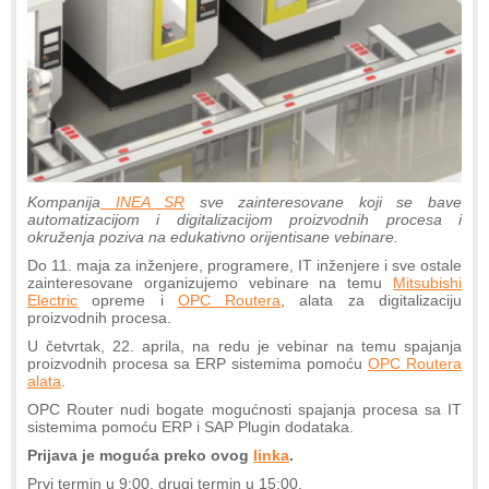
Kompanija
INEA SR
sve zainteresovane koji se bave
automatizacijom i digitalizacijom proizvodnih procesa i
okruženja poziva na edukativno orijentisane vebinare.
Do 11. maja za inženjere, programere, IT inženjere i sve ostale
zainteresovane organizujemo vebinare na temu
Mitsubishi
Electric
opreme i
OPC Routera
, alata za digitalizaciju
proizvodnih procesa.
U četvrtak, 22. aprila, na redu je vebinar na temu spajanja
proizvodnih procesa sa ERP sistemima pomoću
OPC Routera
alata
.
OPC Router nudi bogate mogućnosti spajanja procesa sa IT
sistemima pomoću ERP i SAP Plugin dodataka.
Prijava je moguća preko ovog
linka
.
Prvi termin u 9:00, drugi termin u 15:00.