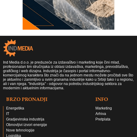
Ind Media d.o.o. je preduzeće za izdavaštvo i marketing koje čini mlad,
profesionalan tim stručnjaka iz oblasi izdavaštva, marketinga, prevodilaštva,
grafičkog i web dizajna. Industrija je časopis i portal informativno-
komercijalnog karaktera što znači da na jednom mestu možete pročitati sve što
je aktuelno i zanimljivo u svim granama industrije kako u Srbiji tako i u regionu,
ali i van njega. "Industrija" - odgovor na potrebu industrijskog sektora za
modernim i aktuelnim informacijama.
BRZO PRONADJI
INFO
Energetika
Marketing
IT
Arhiva
Gradjevinska industrija
Pretplata
Obnovljivi izvori energije
Nove tehnologije
Logistika