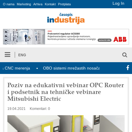
Log In
O nama
Marketing
Arhiva
Kontakt
Pretplata
ENG
NC merenja
OBO sistemi mrežastih nosača kablova
Novi za
Poziv na edukativni vebinar OPC Router
i podsetnik na tehničke vebinare
Mitsubishi Electric
19.04.2021
Komentari: 0