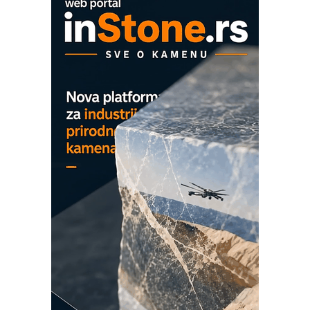
Proizvodnja iC7 Hybrid 1500 VDC
mrežnog pretvarača sa tečnim
hlađenjem
COMBYPACK
EVOKS Maintenance Management