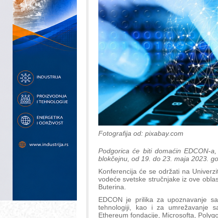
Fotografija od: pixabay.com
Podgorica će biti domaćin EDCON-a, j
blokčejnu, od 19. do 23. maja 2023. go
Konferencija će se održati na Univerz
vodeće svetske stručnjake iz ove oblast
Buterina.
EDCON je prilika za upoznavanje sa
tehnologiji, kao i za umrežavanje s
Ethereum fondacije, Microsofta, Polygo