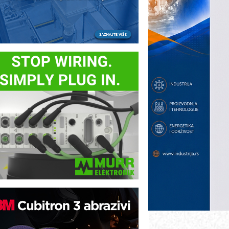
otpuna efikasnost bez složenih