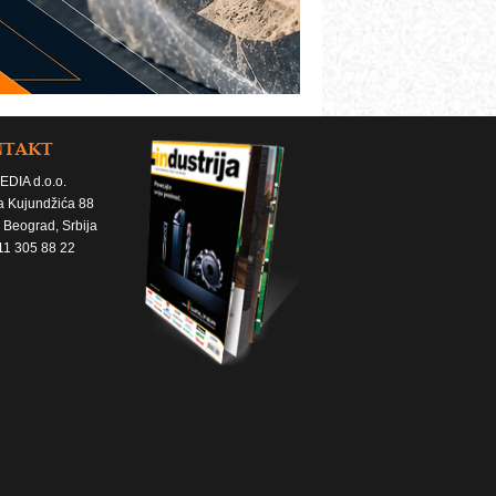
NTAKT
EDIA d.o.o.
a Kujundžića 88
 Beograd, Srbija
11 305 88 22