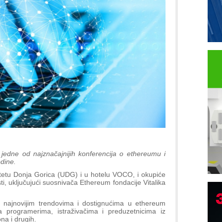
edne od najznačajnijih konferencija o ethereumu i
dine.
itetu Donja Gorica (UDG) i u hotelu VOCO, i okupiće
i, uključujući suosnivača Ethereum fondacije Vitalika
 najnovijim trendovima i dostignućima u ethereum
a programerima, istraživačima i preduzetnicima iz
P
na i drugih.