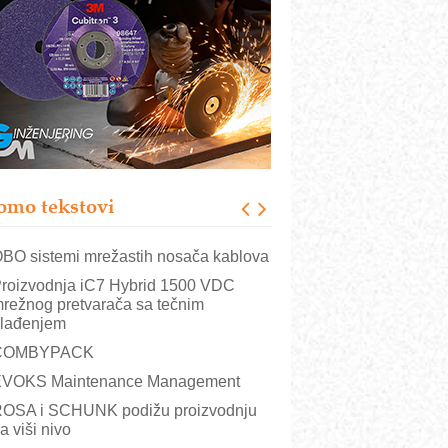
istema
rajna oznaka kao dugoročna korist
ezbednost na prvom mestu!
B BLUMENAUER - više od 40 godina
overenja u industriji
RMQ-TITAN ADVANCED INDICATOR
 Pametna signalizacija za efikasnije
pravljanje mašinama
omo tekstovi
itutoyo Crysta-Apex V PLUS: Nova
ra CNC merenja
BO sistemi mrežastih nosača kablova
roizvodnja iC7 Hybrid 1500 VDC
režnog pretvarača sa tečnim
lađenjem
COMBYPACK
VOKS Maintenance Management
OSA i SCHUNK podižu proizvodnju
a viši nivo