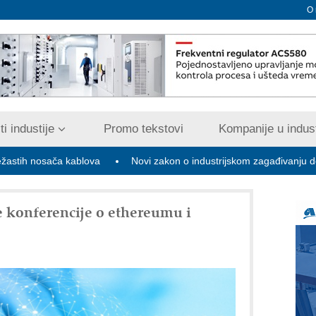
O
i industije
Promo tekstovi
Kompanije u indust
ača kablova
Novi zakon o industrijskom zagađivanju donosi digital
 konferencije o ethereumu i