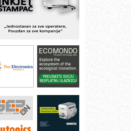
avremene industrijske i logističke
bjekte
lba d.o.o. – 35 godina preciznosti u
etrologiji i pametnim dozirnim
ešenjima
BeRTIM - oprema za ispitivanje
ontrole kvaliteta
TAUFF – Komponente koje
ovećavaju pouzdanost hidrauličkih
istema
AMADA pumpe – japanska
ouzdanost u transferu fluida
iltration Group Industrial – Napredna
ešenja za filtraciju u hidrauličkim i
rocesnim sistemima
ILINEX kompanije Rittal
ANUC: Najbolje za vašu pametnu
utomatizaciju
fikasno upravljanje energijom