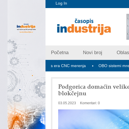
Log In
Početna
Novi broj
Oblast
Apex V PLUS: Nova era CNC merenja
OBO sistemi mrežastih nos
Podgorica domaćin velike
blokčejnu
03.05.2023
Komentari: 0