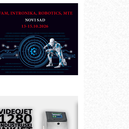
etekcija različitih oblika
AREX - Lim i mašine za savremena
ešenja
arcom-plast d.o.o.- vaš pouzdan
artner
TO - Prilagodite svoju toplinsku
bradu!
azvoj asortimanskog pravca MINI-
PLC AKYTEC
UKOM: Svetski standard metrologije
ostupan u Srbiji
OTOMAN – NEXT-Robotika vođena
eštačkom inteligencijom
.SAFE MOBILE revolucioniše
ndustrijsku automatizaciju
ionirskimmobile operator PANEL-OM
leksibilno stezanje i brzo
odešavanje u proizvodnji prototipova
IP KOP – napredna rešenja za