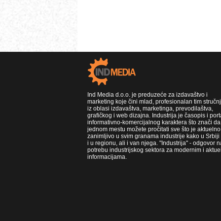
Ind Media d.o.o. je preduzeće za izdavaštvo i
marketing koje čini mlad, profesionalan tim stručn
iz oblasi izdavaštva, marketinga, prevodilaštva,
grafičkog i web dizajna. Industrija je časopis i port
informativno-komercijalnog karaktera što znači da
jednom mestu možete pročitati sve što je aktuelno 
zanimljivo u svim granama industrije kako u Srbiji
i u regionu, ali i van njega. "Industrija" - odgovor n
potrebu industrijskog sektora za modernim i aktue
informacijama.