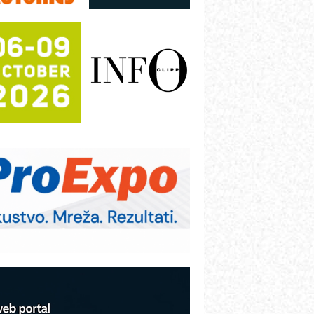
utomatizacija pakovanja · Display
Shelf-Ready) omotnice
otpuna efikasnost bez složenih
istema
rajna oznaka kao dugoročna korist
ezbednost na prvom mestu!
B BLUMENAUER - više od 40 godina
overenja u industriji
RMQ-TITAN ADVANCED INDICATOR
 Pametna signalizacija za efikasnije
pravljanje mašinama
itutoyo Crysta-Apex V PLUS: Nova
ra CNC merenja
BO sistemi mrežastih nosača kablova
roizvodnja iC7 Hybrid 1500 VDC
režnog pretvarača sa tečnim
lađenjem
COMBYPACK