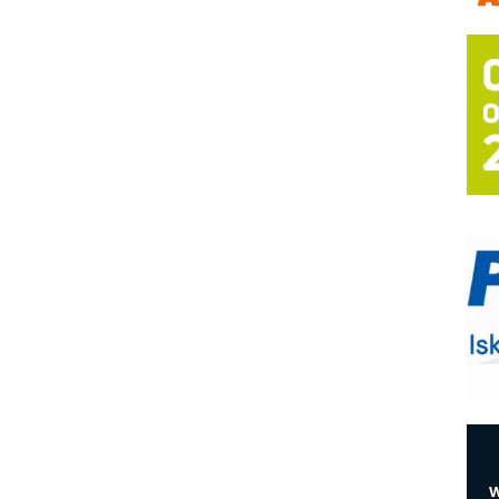
A
(
P
s
T
B
I
p
–
u
M
e
O
P
m
h