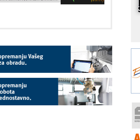
s
o
A
m
r
I
k
S
p
s
Y
p
F
r
p
R
F
a
E