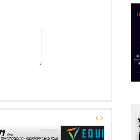
D
M
r
M
p
C
o
R
A
d
M
v
I
i
p
F
p
K