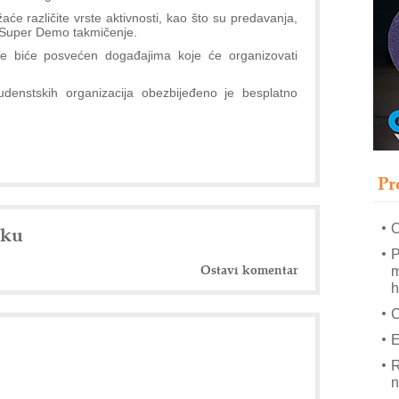
s
žaće različite vrste aktivnosti, kao što su predavanja,
T
i Super Demo takmičenje.
je biće posvećen događajima koje će organizovati
B
.
I
udenstskih organizacija obezbijeđeno je besplatno
p
–
u
Pr
M
e
O
nku
P
Ostavi komentar
m
h
E
R
n