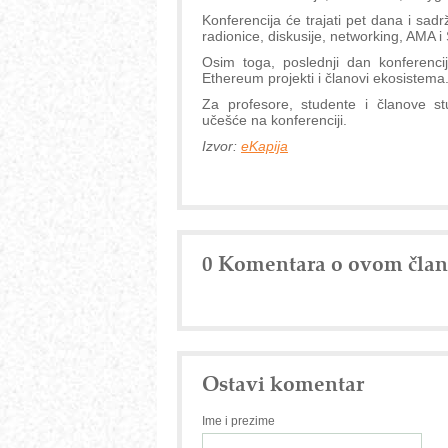
Konferencija će trajati pet dana i sadr
radionice, diskusije, networking, AMA 
Osim toga, poslednji dan konferenci
Ethereum projekti i članovi ekosistema
Za profesore, studente i članove st
učešće na konferenciji.
Izvor:
eKapija
0 Komentara o ovom čla
Ostavi komentar
Ime i prezime