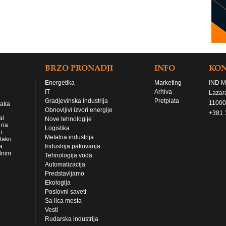
BRZO PRONADJI
INFO
KO
Energetika
Marketing
IND M
IT
Arhiva
Lazar
Gradjevinska industrija
Pretplata
11000
jaka
Obnovljivi izvori energije
+381 
al
Nove tehnologije
 na
Logistika
i
Metalna industrija
 tako
a
Industrija pakovanja
lnim
Tehnologija voda
Automatizacija
Predstavljamo
Ekologija
Poslovni saveti
Sa lica mesta
Vesti
Rudarska industrija