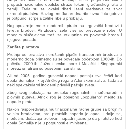
propasti nacionalne obalske straže tokom građanskog rata u
zemlji. Tada su se lokalni ribari lišeni sredstava za život
okrenuli piratstvu. Razlog: međunarodna ribolovna flota gotovo
je potpuno iscrpela zalihe ribe u priobalju.
Najpopularnije mete modernih pirata su trgovački brodovi i
teretni brodovi. Ali zločinci žele više od prevezene robe. U
mnogim slučajevima traži se otkupnina za povratak broda i
njegove posade.
Žarišta piratstva
Pretnje od piratstva i oružanih pljački transportnih brodova u
moderno doba primetno su se povećale početkom 1980-ih. Do
početka 2000-ih, Južnokinesko more i Malački i Singapurski
moreuz smatrani su posebnim žarištima.
Ali od 2005. godine gusarski napadi postaju sve češći kod
obala Somalije i kraj Afričkog roga u Adenskom zalivu. Tada su
neki spektakularni incidenti privukli pažnju sveta.
Zbog svog položaja na preseku regionalnih i međunarodnih
plovnih puteva, Afrički rog je posebno „popularno“ mesto za
napade pirata.
Nakon raspoređivanja multinacionalne radne grupe sa brojnim
vojnim brodovima, broj piratskih napada je opao. I dalje se,
međutim, dešavaju izolovani napadi i jasno je da piratstvo kod
obala Somalije nije u potpunosti eliminisana.