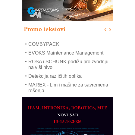
solarnim elektranama i vetroparkovima
Pranje točkova na gradilištu- standard
modernog i odgovornog građenja
Proizvodnja iC7 Hybrid 1500 VDC
Promo tekstovi
mrežnog pretvarača sa tečnim
hlađenjem
COMBYPACK
EVOKS Maintenance Management
ROSA i SCHUNK podižu proizvodnju
na viši nivo
Detekcija različitih oblika
MAREX - Lim i mašine za savremena
rešenja
Marcom-plast d.o.o.- vaš pouzdan
partner
CTO - Prilagodite svoju toplinsku
obradu!
Razvoj asortimanskog pravca MINI-
PLC AKYTEC