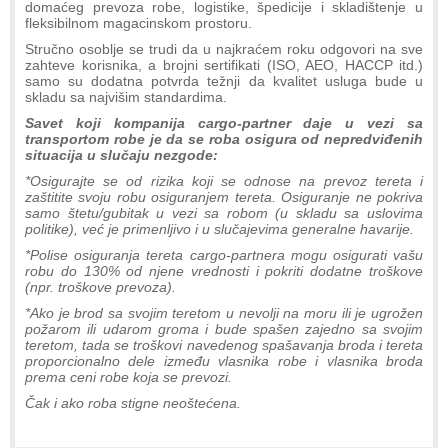
domaćeg prevoza robe, logistike, špedicije i skladištenje u
fleksibilnom magacinskom prostoru.
Stručno osoblje se trudi da u najkraćem roku odgovori na sve
zahteve korisnika, a brojni sertifikati (ISO, AEO, HACCP itd.)
samo su dodatna potvrda težnji da kvalitet usluga bude u
skladu sa najvišim standardima.
Savet koji kompanija cargo-partner daje u vezi sa
transportom robe je da se roba osigura od nepredviđenih
situacija u slučaju nezgode:
*Osigurajte se od rizika koji se odnose na prevoz tereta i
zaštitite svoju robu osiguranjem tereta. Osiguranje ne pokriva
samo štetu/gubitak u vezi sa robom (u skladu sa uslovima
politike), već je primenljivo i u slučajevima generalne havarije.
*Polise osiguranja tereta cargo-partnera mogu osigurati vašu
robu do 130% od njene vrednosti i pokriti dodatne troškove
(npr. troškove prevoza).
*Ako je brod sa svojim teretom u nevolji na moru ili je ugrožen
požarom ili udarom groma i bude spašen zajedno sa svojim
teretom, tada se troškovi navedenog spašavanja broda i tereta
proporcionalno dele između vlasnika robe i vlasnika broda
prema ceni robe koja se prevozi.
Čak i ako roba stigne neoštećena.