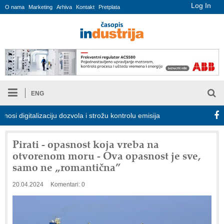
Log In
O nama
Marketing
Arhiva
Kontakt
Pretplata
ENG
talizaciju dozvola i strožu kontrolu emisija
Proizvodnja iC7 Hybr
Pirati - opasnost koja vreba na
otvorenom moru - Ova opasnost je sve,
samo ne „romantična”
20.04.2024
Komentari: 0