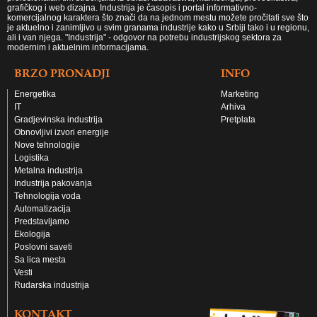
grafičkog i web dizajna. Industrija je časopis i portal informativno-
komercijalnog karaktera što znači da na jednom mestu možete pročitati sve što
je aktuelno i zanimljivo u svim granama industrije kako u Srbiji tako i u regionu,
ali i van njega. "Industrija" - odgovor na potrebu industrijskog sektora za
modernim i aktuelnim informacijama.
BRZO PRONADJI
INFO
Energetika
Marketing
IT
Arhiva
Gradjevinska industrija
Pretplata
Obnovljivi izvori energije
Nove tehnologije
Logistika
Metalna industrija
Industrija pakovanja
Tehnologija voda
Automatizacija
Predstavljamo
Ekologija
Poslovni saveti
Sa lica mesta
Vesti
Rudarska industrija
KONTAKT