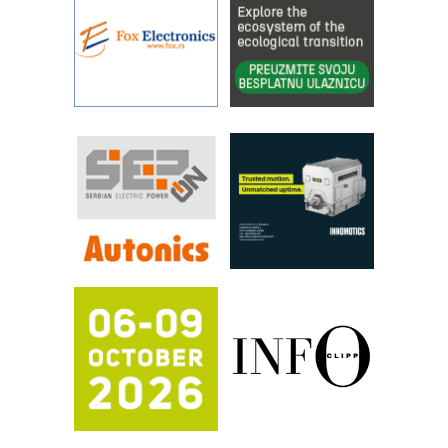
sistema
YAMADA pumpe – japanska
pouzdanost u transferu fluida
Filtration Group Industrial – Napredna
rešenja za filtraciju u hidrauličkim i
procesnim sistemima
RILINEX kompanije Rittal
FANUC: Najbolje za vašu pametnu
automatizaciju
Efikasno upravljanje energijom
Automatizacija pakovanja · Display
(Shelf-Ready) omotnice
Potpuna efikasnost bez složenih
sistema
Trajna oznaka kao dugoročna korist
Bezbednost na prvom mestu!
IB BLUMENAUER - više od 40 godina
poverenja u industriji