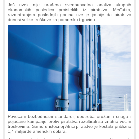
Još uvek nije urađena sveobuhvatna analiza ukupnih
ekonomskih posledica proisteklih iz piratstva. Međutim,
razmatranjem poslednjih godina sve je jasnije da piratstvo
donosi velike troškove za pomorsku trgovinu.
Povećani bezbednosni standardi, upotreba oružanih snaga i
pojačane kampanje protiv piratstva rezultirali su znatno većim
troškovima. Samo u istočnoj Africi piratstvo je koštala približno
1,4 milijarde američkih dolara.