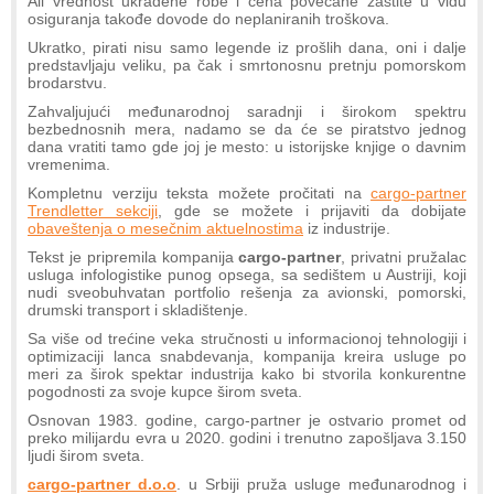
Ali vrednost ukradene robe i cena povećane zaštite u vidu
osiguranja takođe dovode do neplaniranih troškova.
Ukratko, pirati nisu samo legende iz prošlih dana, oni i dalje
predstavljaju veliku, pa čak i smrtonosnu pretnju pomorskom
brodarstvu.
Zahvaljujući međunarodnoj saradnji i širokom spektru
bezbednosnih mera, nadamo se da će se piratstvo jednog
dana vratiti tamo gde joj je mesto: u istorijske knjige o davnim
vremenima.
Kompletnu verziju teksta možete pročitati na
cargo-partner
Trendletter sekciji
, gde se možete i prijaviti da dobijate
obaveštenja o mesečnim aktuelnostima
iz industrije.
Tekst je pripremila kompanija
cargo-partner
, privatni pružalac
usluga infologistike punog opsega, sa sedištem u Austriji, koji
nudi sveobuhvatan portfolio rešenja za avionski, pomorski,
drumski transport i skladištenje.
Sa više od trećine veka stručnosti u informacionoj tehnologiji i
optimizaciji lanca snabdevanja, kompanija kreira usluge po
meri za širok spektar industrija kako bi stvorila konkurentne
pogodnosti za svoje kupce širom sveta.
Osnovan 1983. godine, cargo-partner je ostvario promet od
preko milijardu evra u 2020. godini i trenutno zapošljava 3.150
ljudi širom sveta.
cargo-partner d.o.o
. u Srbiji pruža usluge međunarodnog i