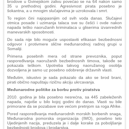
brodove u Gvinejskom zalivu povećao se na 64 nakon samo
35 u prethodnoj godini. Agresivnost pirata posebno je
šokantna, a u mnogim slučajevima je uzrokovala i smrt.
To region čini najopasnijim od svih voda danas. Slučajevi
otmica posade i uzimanja talaca sve su češći i ovde nakon
napada teško naoružanih kriminalaca u gliserima izvanrednih
manevarskih sposobnosti.
Do sada nije bilo moguće uspostaviti efikasan bezbednosni
odgovor i protivmere slične međunarodnoj radnoj grupi u
Somaliji.
Primena posebnih mera od strane prevoznika, poput
raspoređivanja naoružanih bezbednosnih timova, takođe se
pokazala teškom. Upotreba takvog naoružanog osoblja
dozvoljena je samo uz posebno odobrenje državnih vlasti.
Međutim, iskustvo je sada pokazalo da ako se brod brani,
pirati obično napuštaju rizičnu akciju ukrcavanja.
Međunarodne politike za borbu protiv piratstva
2010. godina je bila posebno nesrećna, sa 445 zabeleženih
napada, najviše u bilo kojoj godini do danas. Vlasti su bile
primorane da se pozabave sve većom pretnjom sa roga Afrike.
Pored raspoređivanja međunarodnih morskih borbenih snaga,
Međunarodna pomorska organizacija (IMO), posebno telo
Ujedinjenih nacija, preduzela je i dalje korake za poboljšanje
bezbednosti brodova i brodarstva.