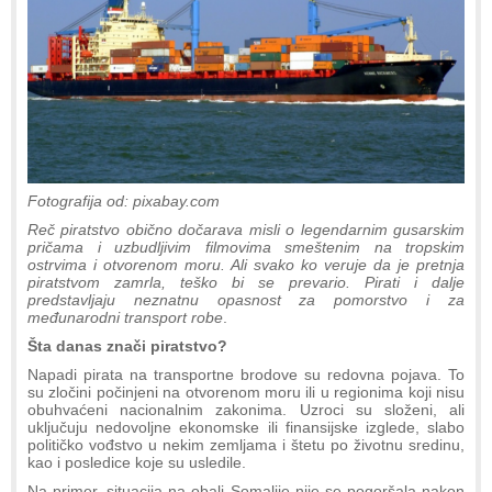
Fotografija od: pixabay.com
Reč piratstvo obično dočarava misli o legendarnim gusarskim
pričama i uzbudljivim filmovima smeštenim na tropskim
ostrvima i otvorenom moru. Ali svako ko veruje da je pretnja
piratstvom zamrla, teško bi se prevario. Pirati i dalje
predstavljaju neznatnu opasnost za pomorstvo i za
međunarodni transport robe
.
Šta danas znači piratstvo?
Napadi pirata na transportne brodove su redovna pojava. To
su zločini počinjeni na otvorenom moru ili u regionima koji nisu
obuhvaćeni nacionalnim zakonima. Uzroci su složeni, ali
uključuju nedovoljne ekonomske ili finansijske izglede, slabo
političko vođstvo u nekim zemljama i štetu po životnu sredinu,
kao i posledice koje su usledile.
Na primer, situacija na obali Somalije nije se pogoršala nakon