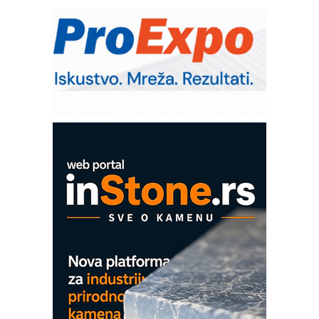
RMQ-TITAN ADVANCED INDICATOR
– Pametna signalizacija za efikasnije
upravljanje mašinama
Sigurnije ispitivanje transformatora u
solarnim elektranama i vetroparkovima
Pranje točkova na gradilištu- standard
modernog i odgovornog građenja
Proizvodnja iC7 Hybrid 1500 VDC
mrežnog pretvarača sa tečnim
hlađenjem
COMBYPACK
EVOKS Maintenance Management
ROSA i SCHUNK podižu proizvodnju
na viši nivo
Detekcija različitih oblika