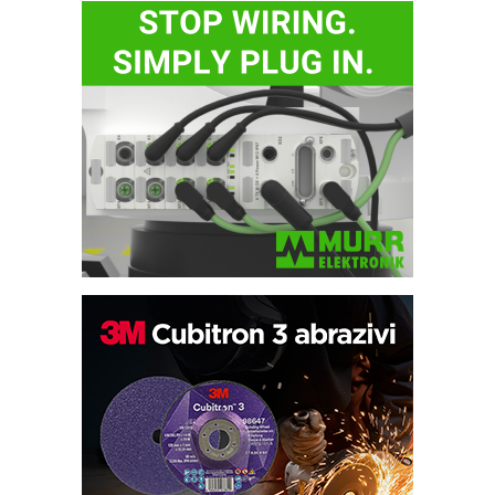
Bezbednost na prvom mestu!
IB BLUMENAUER - više od 40 godina
poverenja u industriji
RMQ-TITAN ADVANCED INDICATOR
– Pametna signalizacija za efikasnije
upravljanje mašinama
Sigurnije ispitivanje transformatora u