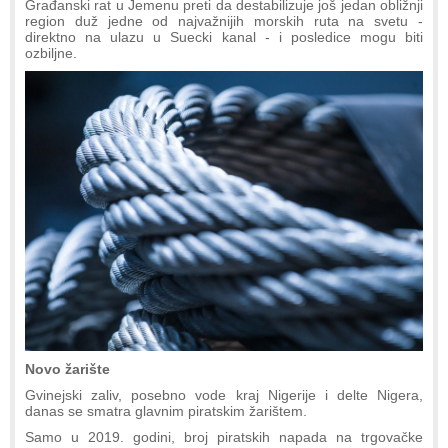
Građanski rat u Jemenu preti da destabilizuje još jedan obližnji
region duž jedne od najvažnijih morskih ruta na svetu -
direktno na ulazu u Suecki kanal - i posledice mogu biti
ozbiljne.
Novo žarište
Gvinejski zaliv, posebno vode kraj Nigerije i delte Nigera,
danas se smatra glavnim piratskim žarištem.
Samo u 2019. godini, broj piratskih napada na trgovačke