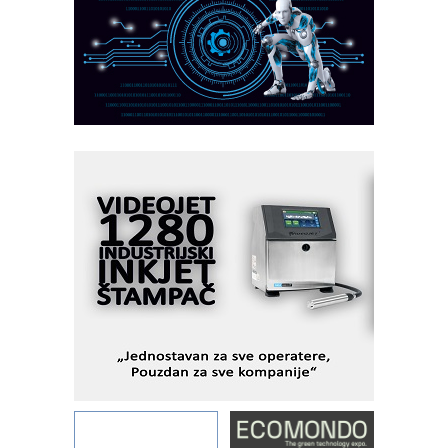
AUKOM: Svetski standard metrologije
dostupan u Srbiji
MOTOMAN – NEXT-Robotika vođena
veštačkom inteligencijom
I.SAFE MOBILE revolucioniše
industrijsku automatizaciju
pionirskimmobile operator PANEL-OM
Fleksibilno stezanje i brzo
podešavanje u proizvodnji prototipova
KIP KOP – napredna rešenja za
savremene industrijske i logističke
objekte
Alba d.o.o. – 35 godina preciznosti u
metrologiji i pametnim dozirnim
rešenjima
IBeRTIM - oprema za ispitivanje
kontrole kvaliteta
STAUFF – Komponente koje
povećavaju pouzdanost hidrauličkih