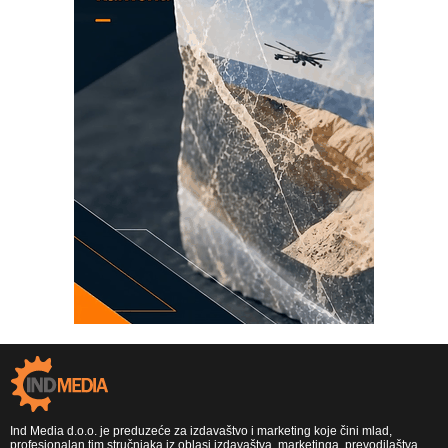
Ind Media d.o.o. je preduzeće za izdavaštvo i marketing koje čini mlad,
profesionalan tim stručnjaka iz oblasi izdavaštva, marketinga, prevodilaštva,