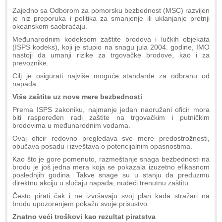
Zajedno sa Odborom za pomorsku bezbednost (MSC) razvijen
je niz preporuka i politika za smanjenje ili uklanjanje pretnji
okeanskom saobraćaju.
Međunarodnim kodeksom zaštite brodova i lučkih objekata
(ISPS kodeks), koji je stupio na snagu jula 2004. godine, IMO
nastoji da umanji rizike za trgovačke brodove, kao i za
prevoznike.
Cilj je osigurati najviše moguće standarde za odbranu od
napada.
Više zaštite uz nove mere bezbednosti
Prema ISPS zakoniku, najmanje jedan naoružani oficir mora
biti raspoređen radi zaštite na trgovačkim i putničkim
brodovima u međunarodnim vodama.
Ovaj oficir redovno pregledava sve mere predostrožnosti,
obučava posadu i izveštava o potencijalnim opasnostima.
Kao što je gore pomenuto, razmeštanje snaga bezbednosti na
brodu je još jedna mera koja se pokazala izuzetno efikasnom
poslednjih godina. Takve snage su u stanju da preduzmu
direktnu akciju u slučaju napada, nudeći trenutnu zaštitu.
Često pirati čak i ne izvršavaju svoj plan kada stražari na
brodu upozorenjem pokažu svoje prisustvo.
Znatno veći troškovi kao rezultat piratstva