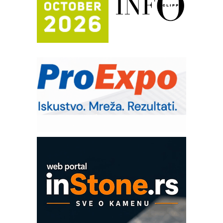
Trajna oznaka kao dugoročna korist
Bezbednost na prvom mestu!
IB BLUMENAUER - više od 40 godina
poverenja u industriji
RMQ-TITAN ADVANCED INDICATOR
– Pametna signalizacija za efikasnije
upravljanje mašinama
Sigurnije ispitivanje transformatora u
solarnim elektranama i vetroparkovima
Pranje točkova na gradilištu- standard
modernog i odgovornog građenja
Proizvodnja iC7 Hybrid 1500 VDC
mrežnog pretvarača sa tečnim
hlađenjem
COMBYPACK
EVOKS Maintenance Management
ROSA i SCHUNK podižu proizvodnju
na viši nivo