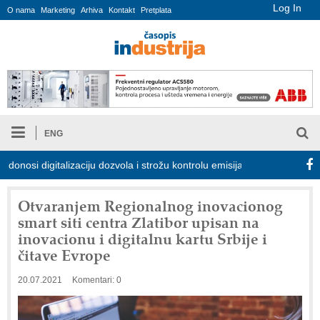
Log In
O nama
Marketing
Arhiva
Kontakt
Pretplata
ENG
i digitalizaciju dozvola i strožu kontrolu emisija
Proizvodnja iC
Otvaranjem Regionalnog inovacionog
smart siti centra Zlatibor upisan na
inovacionu i digitalnu kartu Srbije i
čitave Evrope
20.07.2021
Komentari: 0