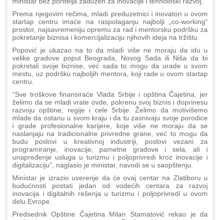
ministar bez portfelja zadužen za inovacije i tehnološki razvoj.
Prema njegovim rečima, mladi preduzetnici i inovatori u ovom
startap centru imaće na raspolaganju najbolji „co-working“
prostor, najsavremeniju opremu za rad i mentorsku podršku za
pokretanje biznisa i komercijalizaciju njihovih ideja na tržištu.
Popović je ukazao na to da mladi više ne moraju da idu u
velike gradove poput Beograda, Novog Sada ili Niša da bi
pokretali svoje biznise, već sada to mogu da urade u svom
mestu, uz podršku najboljih mentora, koji rade u ovom startap
centru.
“Sve troškove finansiraće Vlada Srbije i opština Čajetina, jer
želimo da se mladi vrate ovde, pokrenu svoj biznis i doprinesu
razvoju opštine, regije i cele Srbije. Želimo da motivišemo
mlade da ostanu u svom kraju i da tu zasnivaju svoje porodice
i grade profesionalne karijere, koje više ne moraju da se
naslanjaju na tradicionalne privredne grane, već to mogu da
budu poslovi u kreativnoj industriji, poslovi vezani za
programiranje, inovacije, pametne gradove i sela, ali i
unapređenje usluga u turizmu i poljoprivredi kroz inovacije i
digitalizaciju”, naglasio je ministar, navodi se u saopštenju.
Ministar je izrazio uverenje da će ovaj centar na Zlatiboru u
budućnosti postati jedan od vodećih centara za razvoj
inovacija i digitalnih rešenja u turizmu i poljoprivredi u ovom
delu Evrope.
Predsednik Opštine Čajetina Milan Stamatović rekao je da