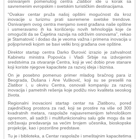
osnivanjem pomenutog centra Zlatibor ide u korak sa
savremenim evropskim i svetskim turističkim destinacijama.
“Ovakav centar pruža našoj opštini mogućnost da kroz
inovacije u turizmu prati savremene svetske trendove.
Osnivanjem ovog centra menjamo svest građana naše opštine
i usmeravamo ih ka korišćenju novih tehnologija koje će
omogućiti da se Čajetina razvija na održivim osnovama”, rekao
je Stamatović i dodao da je veoma važna i primena inovacija u
poljoprivredi kojom se bavi veliki broj građana ove opštine.
Direktor startap centra Darko Đurović izrazio je zahvalnost
Kabinetu ministra Popovića i Vladi Srbije na izdvojenim
sredstvima za otvaranje Centra, koji je već dobio prve stanare
koji koriste njegove kapacitete za razvoj ideja i biznisa.
On je posebno pomenuo primer mladog bračnog para iz
Beograda, Dušana i Ane Vušković, koji su se preselili na
Zlatibor i, u okviru Centra, osnovali kompaniju za razvoj
inovacija i pametnih rešenja koje podižu nivo kvaliteta seoskog
života.
Regionalni inovacioni startap centar na Zlatiboru, pored
zajedničkog prostora za rad, koji se prostire na više od 300
kvadratnih metara, raspolaže najsavremenijom tehnološkom
opremom, ali sadrži i multifunkcionalnu salu gde mogu da se
održavaju predavanja sa većim brojem učesnika, bioskopske
projekcije, kao i pozorišne predstave.
Tu je i biblioteka, a Centar raspolaže i smeštajnim kapacitetima