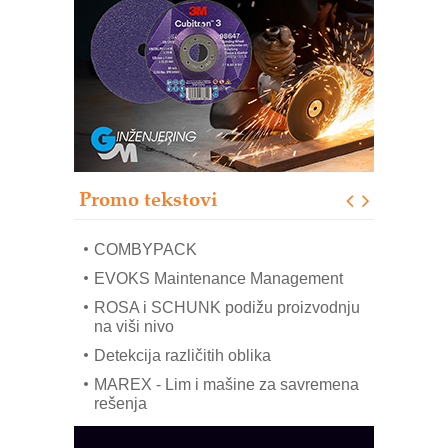
RMQ-TITAN ADVANCED INDICATOR
– Pametna signalizacija za efikasnije
upravljanje mašinama
Sigurnije ispitivanje transformatora u
solarnim elektranama i vetroparkovima
Pranje točkova na gradilištu- standard
modernog i odgovornog građenja
Proizvodnja iC7 Hybrid 1500 VDC
Promo tekstovi
mrežnog pretvarača sa tečnim
hlađenjem
COMBYPACK
EVOKS Maintenance Management
ROSA i SCHUNK podižu proizvodnju
na viši nivo
Detekcija različitih oblika
MAREX - Lim i mašine za savremena
rešenja
Marcom-plast d.o.o.- vaš pouzdan