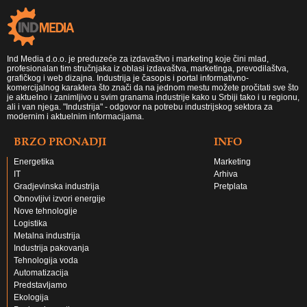
Ind Media d.o.o. je preduzeće za izdavaštvo i marketing koje čini mlad,
profesionalan tim stručnjaka iz oblasi izdavaštva, marketinga, prevodilaštva,
grafičkog i web dizajna. Industrija je časopis i portal informativno-
komercijalnog karaktera što znači da na jednom mestu možete pročitati sve što
je aktuelno i zanimljivo u svim granama industrije kako u Srbiji tako i u regionu,
ali i van njega. "Industrija" - odgovor na potrebu industrijskog sektora za
modernim i aktuelnim informacijama.
BRZO PRONADJI
INFO
Energetika
Marketing
IT
Arhiva
Gradjevinska industrija
Pretplata
Obnovljivi izvori energije
Nove tehnologije
Logistika
Metalna industrija
Industrija pakovanja
Tehnologija voda
Automatizacija
Predstavljamo
Ekologija