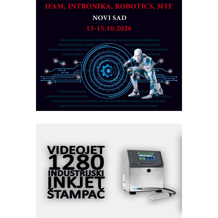
partner
CTO - Prilagodite svoju toplinsku
obradu!
Razvoj asortimanskog pravca MINI-
PLC AKYTEC
AUKOM: Svetski standard metrologije
dostupan u Srbiji
MOTOMAN – NEXT-Robotika vođena
veštačkom inteligencijom
I.SAFE MOBILE revolucioniše
industrijsku automatizaciju
pionirskimmobile operator PANEL-OM
Fleksibilno stezanje i brzo
podešavanje u proizvodnji prototipova
KIP KOP – napredna rešenja za
savremene industrijske i logističke
objekte
Alba d.o.o. – 35 godina preciznosti u
metrologiji i pametnim dozirnim
rešenjima