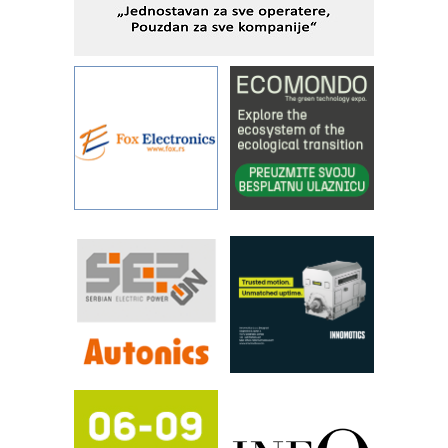
IBeRTIM - oprema za ispitivanje
kontrole kvaliteta
STAUFF – Komponente koje
povećavaju pouzdanost hidrauličkih
sistema
YAMADA pumpe – japanska
pouzdanost u transferu fluida
Filtration Group Industrial – Napredna
rešenja za filtraciju u hidrauličkim i
procesnim sistemima
RILINEX kompanije Rittal
FANUC: Najbolje za vašu pametnu
automatizaciju
Efikasno upravljanje energijom
Automatizacija pakovanja · Display
(Shelf-Ready) omotnice
Potpuna efikasnost bez složenih
sistema