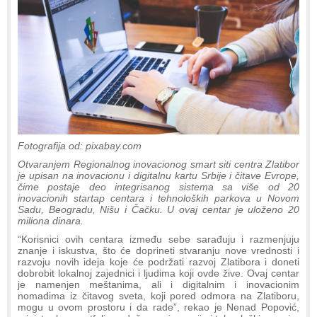
Fotografija od: pixabay.com
Otvaranjem Regionalnog inovacionog smart siti centra Zlatibor
je upisan na inovacionu i digitalnu kartu Srbije i čitave Evrope,
čime postaje deo integrisanog sistema sa više od 20
inovacionih startap centara i tehnoloških parkova u Novom
Sadu, Beogradu, Nišu i Čačku. U ovaj centar je uloženo 20
miliona dinara.
“Korisnici ovih centara između sebe sarađuju i razmenjuju
znanje i iskustva, što će doprineti stvaranju nove vrednosti i
razvoju novih ideja koje će podržati razvoj Zlatibora i doneti
dobrobit lokalnoj zajednici i ljudima koji ovde žive. Ovaj centar
je namenjen meštanima, ali i digitalnim i inovacionim
nomadima iz čitavog sveta, koji pored odmora na Zlatiboru,
mogu u ovom prostoru i da rade”, rekao je Nenad Popović,