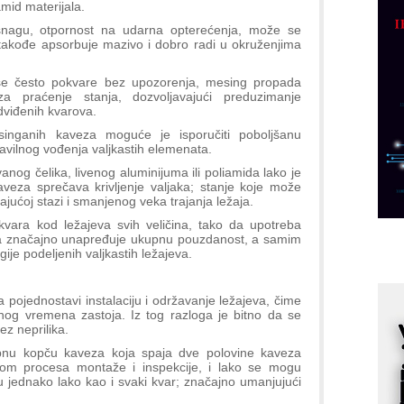
amid materijala.
p
snagu, otpornost na udarna opterećenja, može se
C
 takođe apsorbuje mazivo i dobro radi u okruženjima
o
R
i se često pokvare bez upozorenja, mesing propada
a praćenje stanja, dozvoljavajući preduzimanje
dviđenih kvarova.
A
ganih kaveza moguće je isporučiti poboljšanu
d
vilnog vođenja valjkastih elemenata.
M
og čelika, livenog aluminijuma ili poliamida lako je
v
eza sprečava krivljenje valjaka; stanje koje može
jajućoj stazi i smanjenog veka trajanja ležaja.
I
 kvara kod ležajeva svih veličina, tako da upotreba
i
a značajno unapređuje ukupnu pouzdanost, a samim
p
gije podeljenih valjkastih ležajeva.
F
p
 pojednostavi instalaciju i održavanje ležajeva, čime
K
og vremena zastoja. Iz tog razloga je bitno da se
ez neprilika.
s
o
sebnu kopču kaveza koja spaja dve polovine kaveza
kom procesa montaže i inspekcije, i lako se mogu
A
ju jednako lako kao i svaki kvar; značajno umanjujući
m