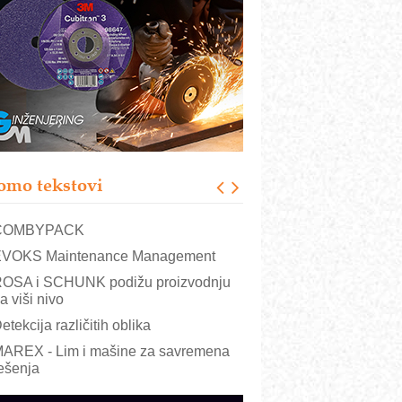
RMQ-TITAN ADVANCED INDICATOR
 Pametna signalizacija za efikasnije
pravljanje mašinama
igurnije ispitivanje transformatora u
olarnim elektranama i vetroparkovima
ranje točkova na gradilištu- standard
odernog i odgovornog građenja
roizvodnja iC7 Hybrid 1500 VDC
omo tekstovi
režnog pretvarača sa tečnim
lađenjem
COMBYPACK
VOKS Maintenance Management
OSA i SCHUNK podižu proizvodnju
a viši nivo
etekcija različitih oblika
AREX - Lim i mašine za savremena
ešenja
arcom-plast d.o.o.- vaš pouzdan