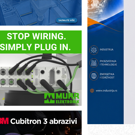
ezbednost na prvom mestu!
B BLUMENAUER - više od 40 godina
overenja u industriji