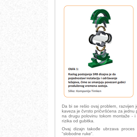
Da bi se rešio ovaj problem, razvijen 
kaveza je čvrsto pričvršćena za jednu 
na drugu polovinu tokom montaže - i 
rizika od gubitka.
Ovaj dizajn takođe ubrzava proces in
“slobodne ruke“.