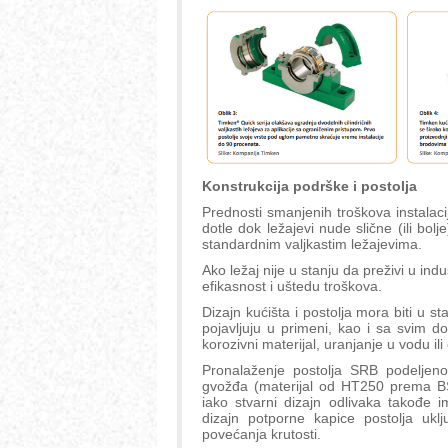
Konstrukcija podrške i postolja
Prednosti smanjenih troškova instalac
dotle dok ležajevi nude slične (ili bo
standardnim valjkastim ležajevima.
Ako ležaj nije u stanju da preživi u ind
efikasnost i uštedu troškova.
Dizajn kućišta i postolja mora biti u
pojavljuju u primeni, kao i sa svim 
korozivni materijal, uranjanje u vodu i
Pronalaženje postolja SRB podeljen
gvožđa (materijal od HT250 prema BSE
iako stvarni dizajn odlivaka takođe 
dizajn potporne kapice postolja ukl
povećanja krutosti.