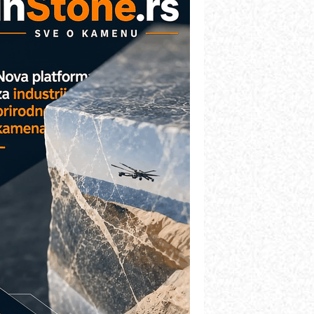
etekcija različitih oblika