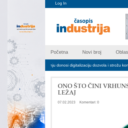
Log In
Početna
Novi broj
Oblast
skom zagađivanju donosi digitalizaciju dozvola i strožu kontrolu emisija
ONO ŠTO ČINI VRHUN
LEŽAJ
07.02.2023
Komentari: 0