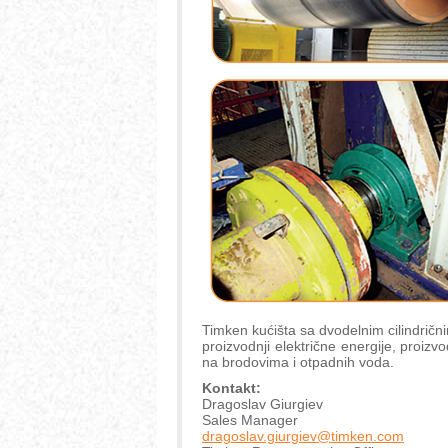
Timken kućišta sa dvodelnim cilindrični
proizvodnji električne energije, proizvo
na brodovima i otpadnih voda.
Kontakt:
Dragoslav Giurgiev
Sales Manager
dragoslav.giurgiev@timken.com