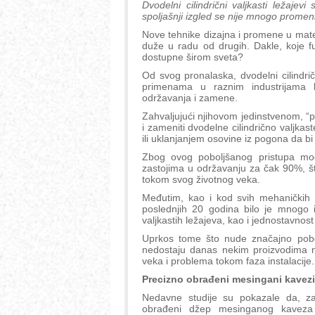
Dvodelni cilindrični valjkasti ležajev
spoljašnji izgled se nije mnogo promenio
Nove tehnike dizajna i promene u mate
duže u radu od drugih. Dakle, koje fun
dostupne širom sveta?
Od svog pronalaska, dvodelni cilindrič
primenama u raznim industrijama k
održavanja i zamene.
Zahvaljujući njihovom jedinstvenom, “po
i zameniti dvodelne cilindrično valjka
ili uklanjanjem osovine iz pogona da bi
Zbog ovog poboljšanog pristupa mogu
zastojima u održavanju za čak 90%, što
tokom svog životnog veka.
Međutim, kao i kod svih mehaničkih k
poslednjih 20 godina bilo je mnogo i
valjkastih ležajeva, kao i jednostavnost
Uprkos tome što nude značajno pobo
nedostaju danas nekim proizvodima 
veka i problema tokom faza instalacije.
Precizno obrađeni mesingani kavezi
Nedavne studije su pokazale da, za
obrađeni džep mesinganog kaveza 