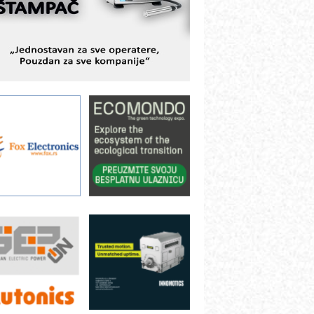
ešenjima
BeRTIM - oprema za ispitivanje
ontrole kvaliteta
TAUFF – Komponente koje
ovećavaju pouzdanost hidrauličkih
istema
AMADA pumpe – japanska
ouzdanost u transferu fluida
iltration Group Industrial – Napredna
ešenja za filtraciju u hidrauličkim i
rocesnim sistemima
ILINEX kompanije Rittal
ANUC: Najbolje za vašu pametnu
utomatizaciju
fikasno upravljanje energijom
utomatizacija pakovanja · Display
Shelf-Ready) omotnice
otpuna efikasnost bez složenih
istema