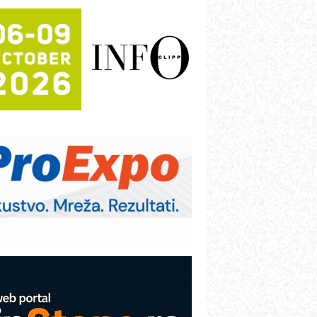
rajna oznaka kao dugoročna korist
ezbednost na prvom mestu!
B BLUMENAUER - više od 40 godina
overenja u industriji
RMQ-TITAN ADVANCED INDICATOR
 Pametna signalizacija za efikasnije
pravljanje mašinama
igurnije ispitivanje transformatora u
olarnim elektranama i vetroparkovima
ranje točkova na gradilištu- standard
odernog i odgovornog građenja
roizvodnja iC7 Hybrid 1500 VDC
režnog pretvarača sa tečnim
lađenjem
COMBYPACK
VOKS Maintenance Management
OSA i SCHUNK podižu proizvodnju
a viši nivo