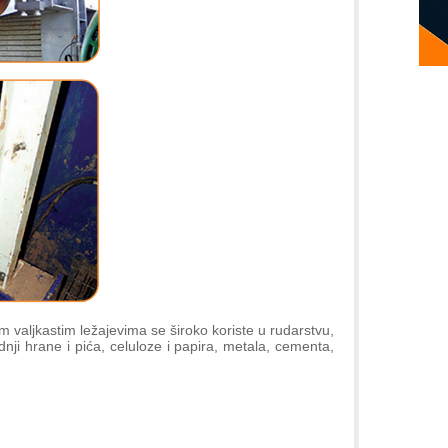
m valjkastim ležajevima se široko koriste u rudarstvu,
dnji hrane i pića, celuloze i papira, metala, cementa,