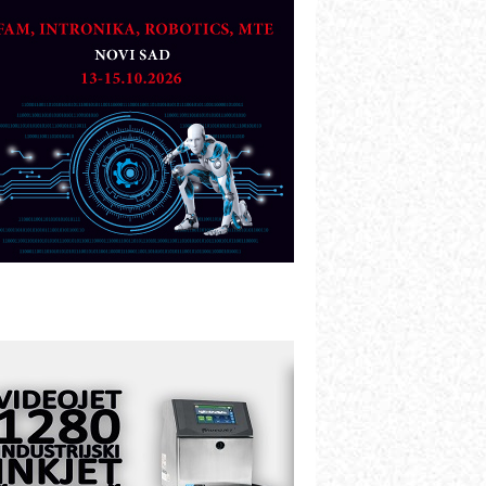
artner
TO - Prilagodite svoju toplinsku
bradu!
azvoj asortimanskog pravca MINI-
PLC AKYTEC
UKOM: Svetski standard metrologije
ostupan u Srbiji
OTOMAN – NEXT-Robotika vođena
eštačkom inteligencijom
.SAFE MOBILE revolucioniše
ndustrijsku automatizaciju
ionirskimmobile operator PANEL-OM
leksibilno stezanje i brzo
odešavanje u proizvodnji prototipova
IP KOP – napredna rešenja za
avremene industrijske i logističke
bjekte
lba d.o.o. – 35 godina preciznosti u
etrologiji i pametnim dozirnim