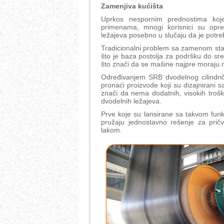
Zamenjiva kućišta
Uprkos nespornim prednostima koje p
primenama, mnogi korisnici su oprez
ležajeva posebno u slučaju da je potre
Tradicionalni problem sa zamenom stan
što je baza postolja za podršku do sred
što znači da se mašine najpre moraju m
Određivanjem SRB dvodelnog cilindrič
pronaći proizvode koji su dizajnirani
znači da nema dodatnih, visokih tro
dvodelnih ležajeva.
Prve koje su lansirane sa takvom funk
pružaju jednostavno rešenje za pričvr
lakom.