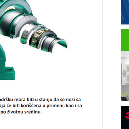
B
I
p