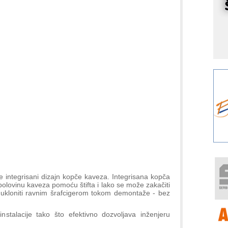
r
I
k
S
p
s
Y
p
F
r
p
R
F
a
E
je integrisani dizajn kopče kaveza. Integrisana kopča
polovinu kaveza pomoću štifta i lako se može zakačiti
A
ukloniti ravnim šrafcigerom tokom demontaže - bez
(
P
stalacije tako što efektivno dozvoljava inženjeru
s