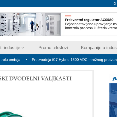
O
i industije
Promo tekstovi
Kompanije u indust
Proizvodnja iC7 Hybrid 1500 VDC mrežnog pretvarača sa tečni
SKI DVODELNI VALJKASTI