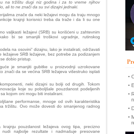
i su na tržištu dugi niz godina i za to vreme njihov
, ali to ne znači da su svi dizajni jednaki.
–
rijalima znače da neki ležajevi mogu da traju mnogo
u
kcije krajnji korisnici treba da traže i da li su one
S
no valjkasti ležajevi (SRB) su korišćeni u zahtevnim
s
ako bi se smanjili troškovi ugradnje, rutinskog
P
m
dela na osovini“ dizajnu, lako je instalirati, održavati
ste ležajeve SRB ležajeve, bez potrebe za podizanjem
P
 se dobio pristup.
Pr
m
će je smanjiti gubitke u proizvodnji uzrokovane
h
 znači da se većina SRB ležajeva višestruko isplati
omponenti, neki dizajni su bolji od drugih. Tokom
E
novacija koje su poboljšale pouzdanost podeljenih
 sa kojom oni mogu biti instalirani.
R
n
ljšane performanse, mnoge od ovih karakteristika
na tržištu. Ovo može dovesti do smanjenog radnog
D
M
r
 krajnju pouzdanost ležajeva ovog tipa, precizno
nudi najbolje rezultate i nadmašuje presovane
M