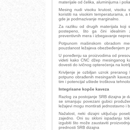
materijale od čelika, aluminijuma i poli
Mesing nudi visoku krutost, visoku 
koristiti na visokim temperaturama, a
gde je podmazivanje marginalno.
Za razliku od drugih materijala koj
postepeno, što ga čini idealnim z
preventivnih mera i izbegavanje nepre
Potpunom mašinskom obradom mesin
pouzdanost ležajeva obezbeđenjem pra
U poređenju sa proizvodima od presovan
videti kako CNC džep mesinganog kav
dovesti do ivičnog opterećenja na kotrl
Krivljenje je ozbiljan uzrok preranog
potpuno obrađenih mesinganih kavez
tim i potencijal uštede troškova tehnolo
Integrisane kopče kaveza
Razlog za postojanje SRB dizajna je da
se smanjuju povezani gubici produžen
ležajevi mogu montirati jednostavno i b
Nažalost, neki dizajni uključuju po
zajedno. Oni su skloni ispadanju to
izgubiti što može zaustaviti proizvodn
prednosti SRB dizajna