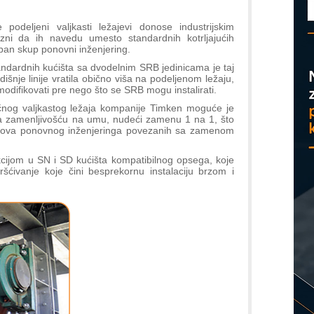
D
odeljeni valjkasti ležajevi donose industrijskim
ni da ih navedu umesto standardnih kotrljajućih
ban skup ponovni inženjering.
dardnih kućišta sa dvodelnim SRB jedinicama je taj
išnje linije vratila obično viša na podeljenom ležaju,
odifikovati pre nego što se SRB mogu instalirati.
nog valjkastog ležaja kompanije Timken moguće je
 sa zamenljivošću na umu, nudeći zamenu 1 na 1, što
škova ponovnog inženjeringa povezanih sa zamenom
cijom u SN i SD kućišta kompatibilnog opsega, koje
šćivanje koje čini besprekornu instalaciju brzom i