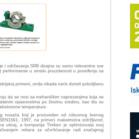
T
B
I
p
–
u
S
s
ije i održavanja SRB dizajna su samo relevantne sve
lje) performanse u smislu pouzdanosti u poređenju sa
P
m
ustrijskoj primeni, onda nikada neće doneti poboljšanu
P
m
 stanju da se nosi sa mehaničkim naprezanjima koja se
h
dodatnim opasnostima po životnu sredinu, kao što su
li ekstremne temperature.
og nosača koji je proizveden od robusnog livenog
E
N1561, 1997, na primer) maksimizira izdržljivost;
ima uticaj, a kompanija Timken je optimizovala svoj
R
jučivanjem rebara za učvršćavanje radi značajnog
n