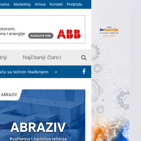
 nama
Marketing
Arhiva
Kontakt
Pretplata
riji
Najčitaniji članci
m hlađenjem
Minimalac 2027: Sindikati traže veće povećanje