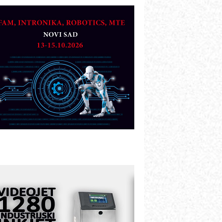
TO - Prilagodite svoju toplinsku
bradu!
azvoj asortimanskog pravca MINI-
PLC AKYTEC
UKOM: Svetski standard metrologije
ostupan u Srbiji
OTOMAN – NEXT-Robotika vođena
eštačkom inteligencijom
.SAFE MOBILE revolucioniše
ndustrijsku automatizaciju
ionirskimmobile operator PANEL-OM
leksibilno stezanje i brzo
odešavanje u proizvodnji prototipova
IP KOP – napredna rešenja za
avremene industrijske i logističke
bjekte
lba d.o.o. – 35 godina preciznosti u
etrologiji i pametnim dozirnim
ešenjima