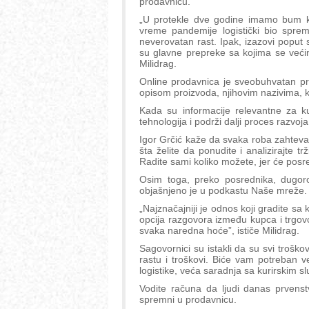
prodavnicu.
„U protekle dve godine imamo bum kad
vreme pandemije logistički bio spre
neverovatan rast. Ipak, izazovi poput 
su glavne prepreke sa kojima se veći
Milidrag.
Online prodavnica je sveobuhvatan proc
opisom proizvoda, njihovim nazivima, k
Kada su informacije relevantne za 
tehnologija i podrži dalji proces razvoja
Igor Grčić kaže da svaka roba zahteva 
šta želite da ponudite i analizirajte t
Radite sami koliko možete, jer će posre
Osim toga, preko posrednika, dugoro
objašnjeno je u podkastu Naše mreže.
„Najznačajniji je odnos koji gradite sa
opcija razgovora između kupca i trgov
svaka naredna hoće”, ističe Milidrag.
Sagovornici su istakli da su svi troškov
rastu i troškovi. Biće vam potreban 
logistike, veća saradnja sa kurirskim 
Vodite računa da ljudi danas prvenst
spremni u prodavnicu.