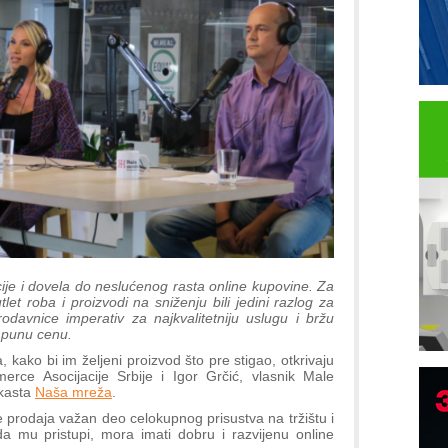
cije i dovela do neslućenog rasta online kupovine. Za
let roba i proizvodi na sniženju bili jedini razlog za
davnice imperativ za najkvalitetniju uslugu i bržu
i punu cenu.
 kako bi im željeni proizvod što pre stigao, otkrivaju
rce Asocijacije Srbije i Igor Grčić, vlasnik Male
dkasta
Naša mreža
.
e prodaja važan deo celokupnog prisustva na tržištu i
da mu pristupi, mora imati dobru i razvijenu online