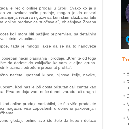
T
a je reč o online prodaji u Srbiji. Svako ko je u
B
man za ovakav način prodaje, mogao je da ostvari
smanjenja resursa i gužvi sa kurirskim službama bile
I
na online prodavnica suočavala”, objašnjava Zorana
p
es koji mora biti pažljivo pripremljen, sa detaljnim
–
valitetnim vizualima.
u
kupce, tada je mnogo lakše da se na to nadoveže
.
S
s
Pr
poseban način plasiranja i prodaje. „Krenite od toga
ržište da dođete do zaključka ko vam je ciljna grupa.
dnik uzimati određeni procenat profita”.
E
čno nećete upoznati kupce, njihove želje, navike,
R
 kupcem. Kod nas je još dosta prisutan call centar kao
n
ca. Prva prodaja vam neće doneti zaradu, ali druga i
D
i kod online prodaje varijabilni, jer što više prodajete
M
veći magacin, više zaposlenih u domenu pakovanja i
r
službama.
M
veno gledaju online sve što žele da kupe i dolaze
p