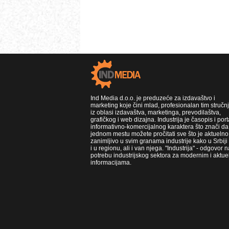
Ind Media d.o.o. je preduzeće za izdavaštvo i
marketing koje čini mlad, profesionalan tim stručn
iz oblasi izdavaštva, marketinga, prevodilaštva,
grafičkog i web dizajna. Industrija je časopis i port
informativno-komercijalnog karaktera što znači da
jednom mestu možete pročitati sve što je aktuelno 
zanimljivo u svim granama industrije kako u Srbiji
i u regionu, ali i van njega. "Industrija" - odgovor n
potrebu industrijskog sektora za modernim i aktue
informacijama.