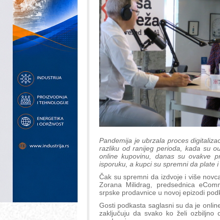
Pandemija je ubrzala proces digitaliza
razliku od ranijeg perioda, kada su out
online kupovinu, danas su ovakve pro
isporuku, a kupci su spremni da plate 
Čak su spremni da izdvoje i više novca,
Zorana Milidrag, predsednica eComme
srpske prodavnice u novoj epizodi po
Gosti podkasta saglasni su da je onlin
zaključuju da svako ko želi ozbiljno 