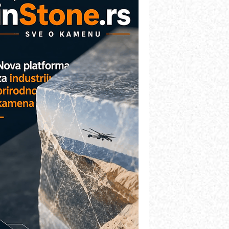
AREX - Lim i mašine za savremena
ešenja