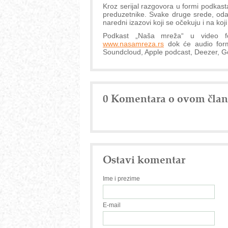
Kroz serijal razgovora u formi podkas
preduzetnike. Svake druge srede, odab
naredni izazovi koji se očekuju i na k
Podkast „Naša mreža“ u video for
www.nasamreza.rs
dok će audio forma
Soundcloud, Apple podcast, Deezer, G
0 Komentara o ovom čla
Ostavi komentar
Ime i prezime
E-mail