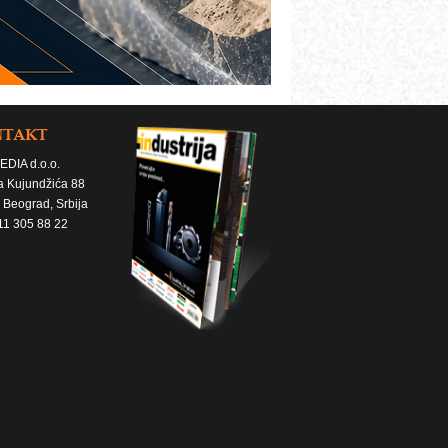
NTAKT
EDIA d.o.o.
a Kujundžića 88
 Beograd, Srbija
11 305 88 22