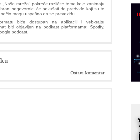
C
ta „Naša mreža“ pokreće različite teme koje zanimaju
rani sagovornici će pokušati da predvide koji su to
o
oji način mogu uspešno da se prevaziđu.
R
matu biće dostupan na aplikaciji i veb-sajtu
t biti objavljen na podkast platformama: Spotify,
oogle podcast.
A
d
M
v
nku
I
i
Ostavi komentar
p
F
p
K
s
o
A
m
r