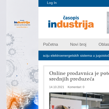
Log In
Početna
Novi broj
Oblast
jučna za stabilizaciju elektroenergetskih sistema u jugoistočnoj Evropi
Online prodavnica je pote
srednjih preduzeća
14.10.2021
Komentari: 0