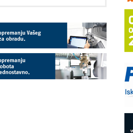
m
h
P
s
T
B
I
p
–
u
S
s
E
R
n
D