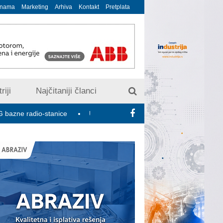
 nama
Marketing
Arhiva
Kontakt
Pretplata
riji
Najčitaniji članci
io-stanice
U susret 15. Savetovanju o elektrodistributivnim mre