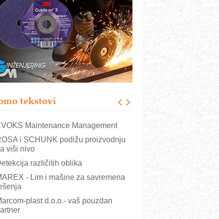
rajna oznaka kao dugoročna korist
ezbednost na prvom mestu!
B BLUMENAUER - više od 40 godina
overenja u industriji
RMQ-TITAN ADVANCED INDICATOR
 Pametna signalizacija za efikasnije
pravljanje mašinama
igurnije ispitivanje transformatora u
olarnim elektranama i vetroparkovima
omo tekstovi
COMBYPACK
VOKS Maintenance Management
OSA i SCHUNK podižu proizvodnju
a viši nivo
etekcija različitih oblika
AREX - Lim i mašine za savremena
ešenja
arcom-plast d.o.o.- vaš pouzdan
artner