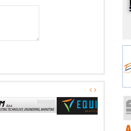
I
k
S
p
s
Y
p
F
r
p
A
i
R
F
a
E
A
(
P