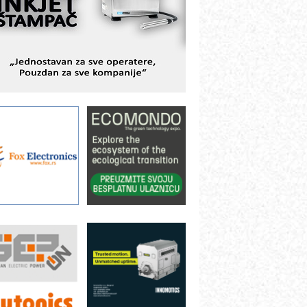
BeRTIM - oprema za ispitivanje
ontrole kvaliteta
TAUFF – Komponente koje
ovećavaju pouzdanost hidrauličkih
istema
AMADA pumpe – japanska
ouzdanost u transferu fluida
iltration Group Industrial – Napredna
ešenja za filtraciju u hidrauličkim i
rocesnim sistemima
rt Utopia Studio – vizuelne priče
ndustrije i biznisa
ILINEX kompanije Rittal
ANUC: Najbolje za vašu pametnu
utomatizaciju
fikasno upravljanje energijom
utomatizacija pakovanja · Display
Shelf-Ready) omotnice
roizvodnja iC7 Hybrid 1500 VDC