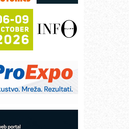
režnog pretvarača sa tečnim
lađenjem
otpuna efikasnost bez složenih
istema
rajna oznaka kao dugoročna korist
ezbednost na prvom mestu!
B BLUMENAUER - više od 40 godina
overenja u industriji
RMQ-TITAN ADVANCED INDICATOR
 Pametna signalizacija za efikasnije
pravljanje mašinama
igurnije ispitivanje transformatora u
olarnim elektranama i vetroparkovima
COMBYPACK
VOKS Maintenance Management
OSA i SCHUNK podižu proizvodnju
a viši nivo
etekcija različitih oblika