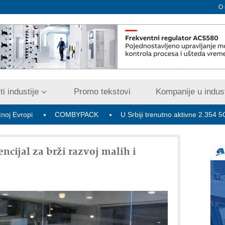
O
i industije
Promo tekstovi
Kompanije u indust
COMBYPACK
U Srbiji trenutno aktivne 2.354 5G bazne rad
ncijal za brži razvoj malih i