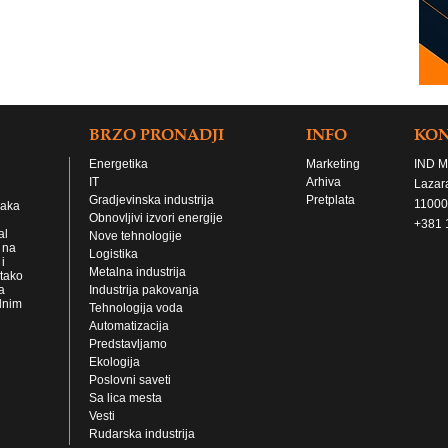
BRZO PRONADJI
INFO
KO
Energetika
Marketing
IND M
IT
Arhiva
Lazar
Gradjevinska industrija
Pretplata
11000
jaka
Obnovljivi izvori energije
+381 
al
Nove tehnologije
 na
Logistika
i
Metalna industrija
 tako
a
Industrija pakovanja
lnim
Tehnologija voda
Automatizacija
Predstavljamo
Ekologija
Poslovni saveti
Sa lica mesta
Vesti
Rudarska industrija