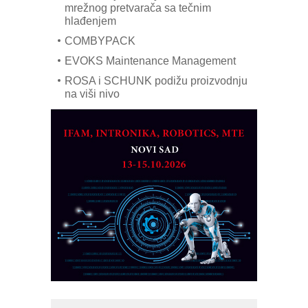
mrežnog pretvarača sa tečnim
hlađenjem
COMBYPACK
EVOKS Maintenance Management
ROSA i SCHUNK podižu proizvodnju
na viši nivo
Detekcija različitih oblika
MAREX - Lim i mašine za savremena
rešenja
Marcom-plast d.o.o.- vaš pouzdan
partner
CTO - Prilagodite svoju toplinsku
obradu!
Razvoj asortimanskog pravca MINI-
PLC AKYTEC
AUKOM: Svetski standard metrologije
dostupan u Srbiji
MOTOMAN – NEXT-Robotika vođena