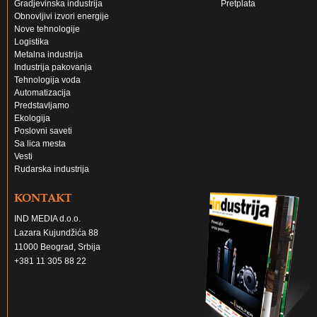
Gradjevinska industrija
Pretplata
Obnovljivi izvori energije
Nove tehnologije
Logistika
Metalna industrija
Industrija pakovanja
Tehnologija voda
Automatizacija
Predstavljamo
Ekologija
Poslovni saveti
Sa lica mesta
Vesti
Rudarska industrija
KONTAKT
IND MEDIA d.o.o.
Lazara Kujundžića 88
11000 Beograd, Srbija
+381 11 305 88 22