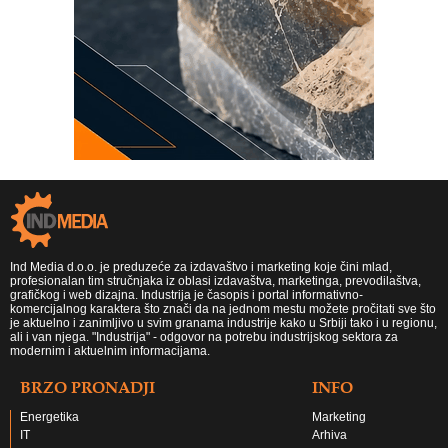
Ind Media d.o.o. je preduzeće za izdavaštvo i marketing koje čini mlad,
profesionalan tim stručnjaka iz oblasi izdavaštva, marketinga, prevodilaštva,
grafičkog i web dizajna. Industrija je časopis i portal informativno-
komercijalnog karaktera što znači da na jednom mestu možete pročitati sve što
je aktuelno i zanimljivo u svim granama industrije kako u Srbiji tako i u regionu,
ali i van njega. "Industrija" - odgovor na potrebu industrijskog sektora za
modernim i aktuelnim informacijama.
BRZO PRONADJI
INFO
Energetika
Marketing
IT
Arhiva