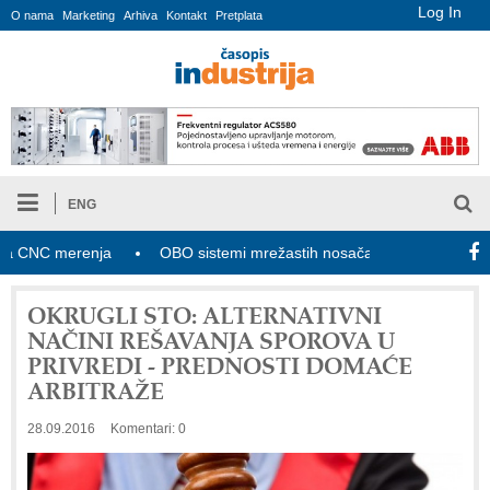
Log In
O nama
Marketing
Arhiva
Kontakt
Pretplata
ENG
NC merenja
OBO sistemi mrežastih nosača kablova
Novi za
OKRUGLI STO: ALTERNATIVNI
NAČINI REŠAVANJA SPOROVA U
PRIVREDI - PREDNOSTI DOMAĆE
ARBITRAŽE
28.09.2016
Komentari: 0