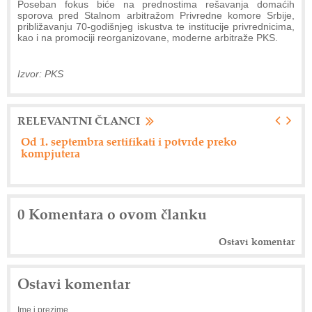
Poseban fokus biće na prednostima rešavanja domaćih
sporova pred Stalnom arbitražom Privredne komore Srbije,
približavanju 70-godišnjeg iskustva te institucije privrednicima,
kao i na promociji reorganizovane, moderne arbitraže PKS.
Izvor: PKS
RELEVANTNI ČLANCI
Od 1. septembra sertifikati i potvrde preko
Ne
kompjutera
0 Komentara o ovom članku
Ostavi komentar
Ostavi komentar
Ime i prezime