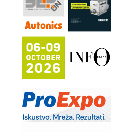
rešenja za filtraciju u hidrauličkim i
procesnim sistemima
RILINEX kompanije Rittal
FANUC: Najbolje za vašu pametnu
automatizaciju
Efikasno upravljanje energijom
Automatizacija pakovanja · Display
(Shelf-Ready) omotnice
Potpuna efikasnost bez složenih
sistema
Trajna oznaka kao dugoročna korist
Bezbednost na prvom mestu!
IB BLUMENAUER - više od 40 godina
poverenja u industriji
RMQ-TITAN ADVANCED INDICATOR
– Pametna signalizacija za efikasnije
upravljanje mašinama
Mitutoyo Crysta-Apex V PLUS: Nova