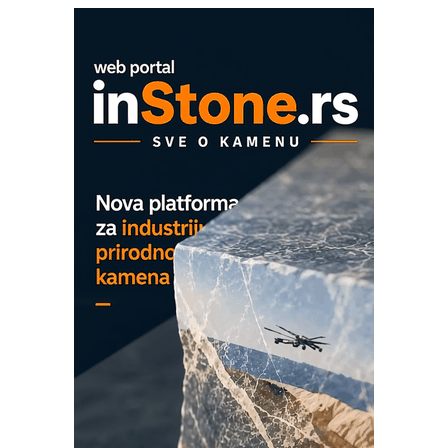
era CNC merenja
OBO sistemi mrežastih nosača kablova
Proizvodnja iC7 Hybrid 1500 VDC
mrežnog pretvarača sa tečnim
hlađenjem
COMBYPACK
EVOKS Maintenance Management