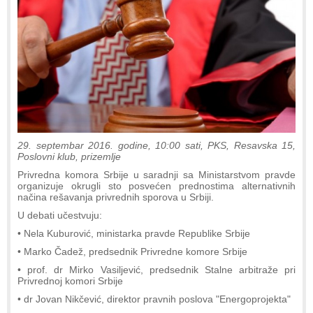
29. septembar 2016. godine, 10:00 sati, PKS, Resavska 15,
Poslovni klub, prizemlje
Privredna komora Srbije u saradnji sa Ministarstvom pravde
organizuje okrugli sto posvećen prednostima alternativnih
načina rešavanja privrednih sporova u Srbiji.
U debati učestvuju:
• Nela Kuburović, ministarka pravde Republike Srbije
• Marko Čadež, predsednik Privredne komore Srbije
• prof. dr Mirko Vasiljević, predsednik Stalne arbitraže pri
Privrednoj komori Srbije
• dr Jovan Nikčević, direktor pravnih poslova "Energoprojekta"