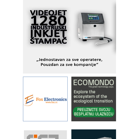
veštačkom inteligencijom
I.SAFE MOBILE revolucioniše
industrijsku automatizaciju
pionirskimmobile operator PANEL-OM
Fleksibilno stezanje i brzo
podešavanje u proizvodnji prototipova
KIP KOP – napredna rešenja za
savremene industrijske i logističke
objekte
Alba d.o.o. – 35 godina preciznosti u
metrologiji i pametnim dozirnim
rešenjima
IBeRTIM - oprema za ispitivanje
kontrole kvaliteta
STAUFF – Komponente koje
povećavaju pouzdanost hidrauličkih
sistema
YAMADA pumpe – japanska
pouzdanost u transferu fluida
Filtration Group Industrial – Napredna