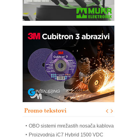
Potpuna efikasnost bez složenih
sistema
Trajna oznaka kao dugoročna korist
Bezbednost na prvom mestu!
IB BLUMENAUER - više od 40 godina
poverenja u industriji
RMQ-TITAN ADVANCED INDICATOR
– Pametna signalizacija za efikasnije
upravljanje mašinama
Promo tekstovi
Mitutoyo Crysta-Apex V PLUS: Nova
era CNC merenja
OBO sistemi mrežastih nosača kablova
Proizvodnja iC7 Hybrid 1500 VDC