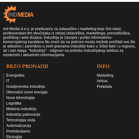
Ind Media d.o.o. je preduzeće za izdavaštvo i marketing koje čini mlad,
profesionalan tim stručnjaka iz oblasi izdavaštva, marketinga, prevodilaštva,
grafičkog i web dizajna. Industrija je časopis i portal informativno-
komercijalnog karaktera što znači da na jednom mestu možete pročitati sve što
je aktuelno i zanimljivo u svim granama industrije kako u Srbiji tako i u regionu,
ali i van njega. "Industrija" - odgovor na potrebu industrijskog sektora za
modernim i aktuelnim informacijama.
BRZO PRONADJI
INFO
Energetika
Marketing
IT
Arhiva
Gradjevinska industrija
Pretplata
Obnovljivi izvori energije
Nove tehnologije
Logistika
Metalna industrija
Industrija pakovanja
Tehnologija voda
Automatizacija
Predstavljamo
Ekologija