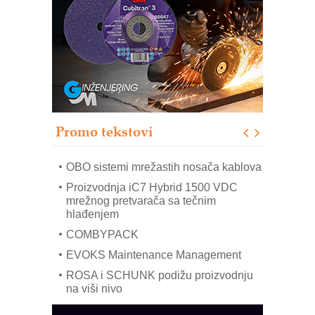
Trajna oznaka kao dugoročna korist
Bezbednost na prvom mestu!
IB BLUMENAUER - više od 40 godina
poverenja u industriji
RMQ-TITAN ADVANCED INDICATOR
– Pametna signalizacija za efikasnije
upravljanje mašinama
Promo tekstovi
Mitutoyo Crysta-Apex V PLUS: Nova
era CNC merenja
OBO sistemi mrežastih nosača kablova
Proizvodnja iC7 Hybrid 1500 VDC
mrežnog pretvarača sa tečnim
hlađenjem
COMBYPACK
EVOKS Maintenance Management
ROSA i SCHUNK podižu proizvodnju
na viši nivo
Detekcija različitih oblika