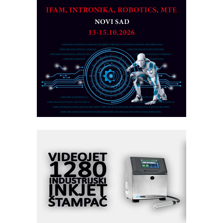
MAREX - Lim i mašine za savremena
rešenja
Marcom-plast d.o.o.- vaš pouzdan
partner
CTO - Prilagodite svoju toplinsku
obradu!
Razvoj asortimanskog pravca MINI-
PLC AKYTEC
AUKOM: Svetski standard metrologije
dostupan u Srbiji
MOTOMAN – NEXT-Robotika vođena
veštačkom inteligencijom
I.SAFE MOBILE revolucioniše
industrijsku automatizaciju
pionirskimmobile operator PANEL-OM
Fleksibilno stezanje i brzo
podešavanje u proizvodnji prototipova
KIP KOP – napredna rešenja za
savremene industrijske i logističke