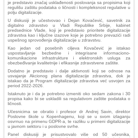
je predstavio značaj usklađenosti poslovanja sa propisima koji
regulišu zaštitu podataka o ličnosti i kompleksnost regulative u
polju digitalizacije.
U diskusiji je učestvovao i Dejan Kovačević, savetnik za
digitalno zdravstvo u Vladi Republike Srbije, kabinet
predsednice Vlade, koji je predstavio prioritete digitalizacije
zdravstva kao i ključne izazove koje je potrebno prevazići radi
uspešnog sprovođenja digitalizacije u zdravstvu.
Kao jedan od posebnih ciljeva Kovačević je istakao
uspostavljanje bezbedne i integrisane informaciono-
komunikacione infrastrukture i elektronskih usluga za
obezbeđivanje kvalitetnije i efikasnije zdravstvene zaštite.
Dodatno je predstavio i dalje aktivnosti koji se odnose na
usvajanje Akcionog plana digitalizacije zdravstva, dok je
istakao da je Program digitalizacije zdravstva već usvojen za
period 2022-2026.
Istaknuto je i da je potrebno izmeniti oko sedam zakona i 30
propisa kako bi se uskladili sa regulativom zaštite podataka o
ličnosti.
Učesnicima se obratio i profesor dr Andrej Savin, direktor
Poslovne škole u Kopenhagenu, koji se u svom izlaganju
osvrnuo na primenu GDPR-a, te razliku u primeni digitalizacije
u javnom sektoru i u poslovne svrhe.
Panel diskusiji je prisustvovalo više od 50 učesnika,