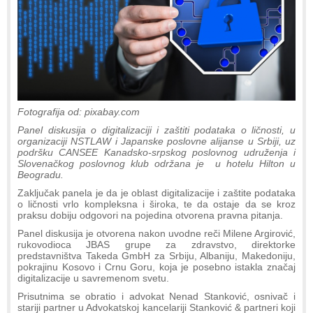
Fotografija od: pixabay.com
Panel diskusija o digitalizaciji i zaštiti podataka o ličnosti, u
organizaciji NSTLAW i Japanske poslovne alijanse u Srbiji, uz
podršku CANSEE Kanadsko-srpskog poslovnog udruženja i
Slovenačkog poslovnog klub održana je u hotelu Hilton u
Beogradu.
Zaključak panela je da je oblast digitalizacije i zaštite podataka
o ličnosti vrlo kompleksna i široka, te da ostaje da se kroz
praksu dobiju odgovori na pojedina otvorena pravna pitanja.
Panel diskusija je otvorena nakon uvodne reči Milene Argirović,
rukovodioca JBAS grupe za zdravstvo, direktorke
predstavništva Takeda GmbH za Srbiju, Albaniju, Makedoniju,
pokrajinu Kosovo i Crnu Goru, koja je posebno istakla značaj
digitalizacije u savremenom svetu.
Prisutnima se obratio i advokat Nenad Stanković, osnivač i
stariji partner u Advokatskoj kancelariji Stanković & partneri koji