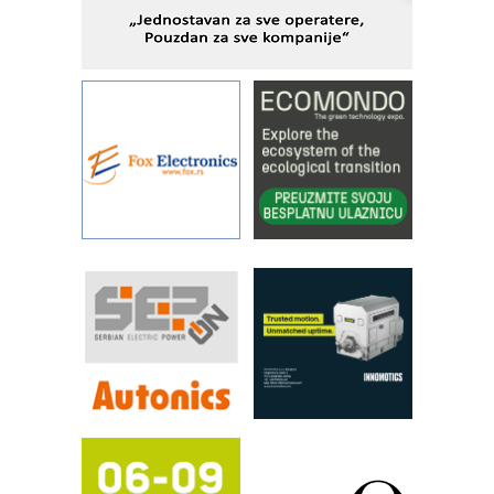
objekte
Alba d.o.o. – 35 godina preciznosti u
metrologiji i pametnim dozirnim
rešenjima
IBeRTIM - oprema za ispitivanje
kontrole kvaliteta
STAUFF – Komponente koje
povećavaju pouzdanost hidrauličkih
sistema
YAMADA pumpe – japanska
pouzdanost u transferu fluida
Filtration Group Industrial – Napredna
rešenja za filtraciju u hidrauličkim i
procesnim sistemima
RILINEX kompanije Rittal
FANUC: Najbolje za vašu pametnu
automatizaciju
Efikasno upravljanje energijom
Automatizacija pakovanja · Display