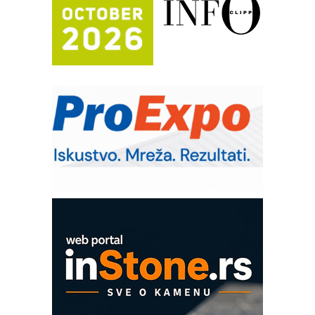
(Shelf-Ready) omotnice
Potpuna efikasnost bez složenih
sistema
Trajna oznaka kao dugoročna korist
Bezbednost na prvom mestu!
IB BLUMENAUER - više od 40 godina
poverenja u industriji
RMQ-TITAN ADVANCED INDICATOR
– Pametna signalizacija za efikasnije
upravljanje mašinama
Mitutoyo Crysta-Apex V PLUS: Nova
era CNC merenja
OBO sistemi mrežastih nosača kablova
Proizvodnja iC7 Hybrid 1500 VDC
mrežnog pretvarača sa tečnim
hlađenjem
COMBYPACK
EVOKS Maintenance Management