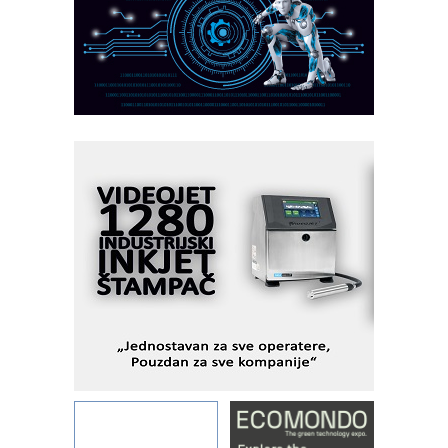
AUKOM: Svetski standard metrologije
dostupan u Srbiji
MOTOMAN – NEXT-Robotika vođena
veštačkom inteligencijom
I.SAFE MOBILE revolucioniše
industrijsku automatizaciju
pionirskimmobile operator PANEL-OM
Fleksibilno stezanje i brzo
podešavanje u proizvodnji prototipova
KIP KOP – napredna rešenja za
savremene industrijske i logističke
objekte
Alba d.o.o. – 35 godina preciznosti u
metrologiji i pametnim dozirnim
rešenjima
IBeRTIM - oprema za ispitivanje
kontrole kvaliteta
STAUFF – Komponente koje
povećavaju pouzdanost hidrauličkih
sistema