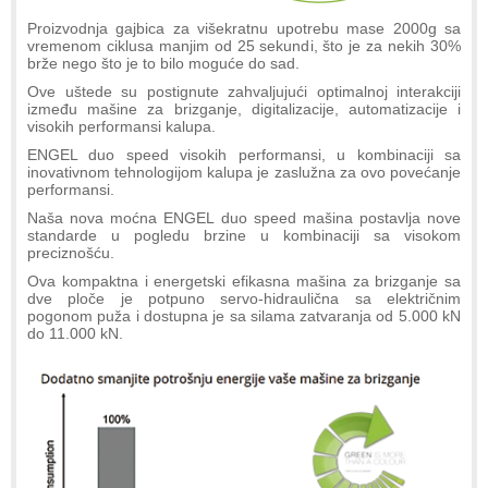
Proizvodnja gajbica za višekratnu upotrebu mase 2000g sa
vremenom ciklusa manjim od 25 sekundi, što je za nekih 30%
brže nego što je to bilo moguće do sad.
Ove uštede su postignute zahvaljujući optimalnoj interakciji
između mašine za brizganje, digitalizacije, automatizacije i
visokih performansi kalupa.
ENGEL duo speed visokih performansi, u kombinaciji sa
inovativnom tehnologijom kalupa je zaslužna za ovo povećanje
performansi.
Naša nova moćna ENGEL duo speed mašina postavlja nove
standarde u pogledu brzine u kombinaciji sa visokom
preciznošću.
Ova kompaktna i energetski efikasna mašina za brizganje sa
dve ploče je potpuno servo-hidraulična sa električnim
pogonom puža i dostupna je sa silama zatvaranja od 5.000 kN
do 11.000 kN.