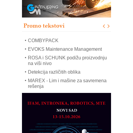
Pranje točkova na gradilištu- standard
modernog i odgovornog građenja
Proizvodnja iC7 Hybrid 1500 VDC
Promo tekstovi
mrežnog pretvarača sa tečnim
hlađenjem
COMBYPACK
EVOKS Maintenance Management
ROSA i SCHUNK podižu proizvodnju
na viši nivo
Detekcija različitih oblika
MAREX - Lim i mašine za savremena
rešenja
Marcom-plast d.o.o.- vaš pouzdan
partner
CTO - Prilagodite svoju toplinsku
obradu!
Razvoj asortimanskog pravca MINI-
PLC AKYTEC