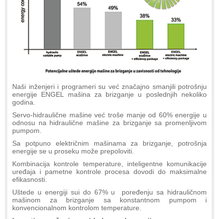
Naši inženjeri i programeri su već značajno smanjili potrošnju
energije ENGEL mašina za brizganje u poslednjih nekoliko
godina.
Servo-hidraulične mašine već troše manje od 60% energije u
odnosu na hidraulične mašine za brizganje sa promenljivom
pumpom.
Sa potpuno električnim mašinama za brizganje, potrošnja
energije se u proseku može prepoloviti.
Kombinacija kontrole temperature, inteligentne komunikacije
uređaja i pametne kontrole procesa dovodi do maksimalne
efikasnosti.
Uštede u energiji sui do 67% u poređenju sa hidrauličnom
mašinom za brizganje sa konstantnom pumpom i
konvencionalnom kontrolom temperature.