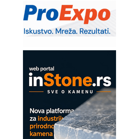
RMQ-TITAN ADVANCED INDICATOR
– Pametna signalizacija za efikasnije
upravljanje mašinama
Sigurnije ispitivanje transformatora u
solarnim elektranama i vetroparkovima
Pranje točkova na gradilištu- standard
modernog i odgovornog građenja
Proizvodnja iC7 Hybrid 1500 VDC
mrežnog pretvarača sa tečnim
hlađenjem
COMBYPACK
EVOKS Maintenance Management
ROSA i SCHUNK podižu proizvodnju
na viši nivo
Detekcija različitih oblika