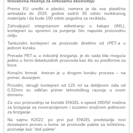
Inovativna rešenja za cirkularnu ekonomiju
Prema EU uredbi o plastici, namera je da sva plastična
ambalaža do 2025. godine sadrži 30 odsto recikliranog
materijala i da bude 100 odsto pogodna za reciklažu.
Zahvaljujući integrisanom etikеtiranju u kalupu (IML),
kontejneri su spremni za punjenje čim napuste proizvodnu
ćeliju.
Tankozidni kontejneri se proizvode direktno od rPET-a u
jednom koraku.
Prerada PET-a, u industriji brizganja, je do sada bila moguća
jedino u formi debelozidnih proizvoda kao što su predforme za
boce.
Konačni format kreiran je u drugom koraku procesa – na
primer, duvanjem.
Providni, okrugli kontejneri od 125 ml sa debljinom zida od
0,32mm su odličan primer tehnološkog razvoja u ovom
domenu.
Za ovu proizvodnju se koristiti ENGEL e-speed 280/50 mašina
za brizganje sa novorazvijenom i izuzetno snažnom jedinicom
za brizganje.
Na sajmu K2022. po prvi put ENGEL predstavlja novi
dvostepeni proces u kome se proizvode palete sa točkićima,
poznatije kao “doli palete“.