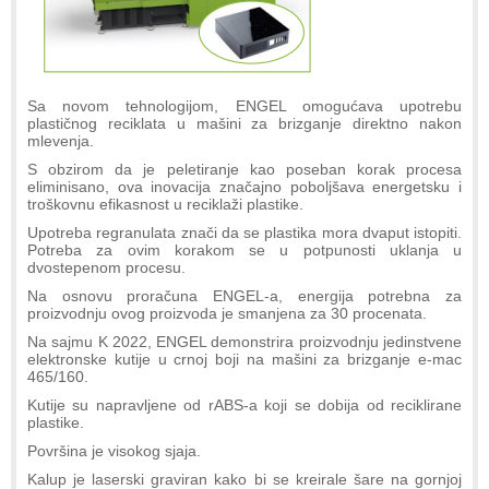
Sa novom tehnologijom, ENGEL omogućava upotrebu
plastičnog reciklata u mašini za brizganje direktno nakon
mlevenja.
S obzirom da je peletiranje kao poseban korak procesa
eliminisano, ova inovacija značajno poboljšava energetsku i
troškovnu efikasnost u reciklaži plastike.
Upotreba regranulata znači da se plastika mora dvaput istopiti.
Potreba za ovim korakom se u potpunosti uklanja u
dvostepenom procesu.
Na osnovu proračuna ENGEL-a, energija potrebna za
proizvodnju ovog proizvoda je smanjena za 30 procenata.
Na sajmu K 2022, ENGEL demonstrira proizvodnju jedinstvene
elektronske kutije u crnoj boji na mašini za brizganje e-mac
465/160.
Kutije su napravljene od rABS-a koji se dobija od reciklirane
plastike.
Površina je visokog sjaja.
Kalup je laserski graviran kako bi se kreirale šare na gornjoj