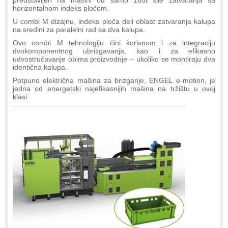
horizontalnom indeks pločom.
U combi M dizajnu, indeks ploča deli oblast zatvaranja kalupa
na sredini za paralelni rad sa dva kalupa.
Ovo combi M tehnologiju čini korisnom i za integraciju
dvokomponentnog ubrizgavanja, kao i za efikasno
udvostručavanje obima proizvodnje – ukoliko se montiraju dva
identična kalupa.
Potpuno električna mašina za brizganje, ENGEL e-motion, je
jedna od energetski najefikasnijih mašina na tržištu u ovoj
klasi.