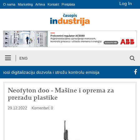
Log In
O nama
Marketing
Arhiva
Kontakt
Pretplata
ENG
italizaciju dozvola i strožu kontrolu emisija
Proizvodnja iC7 Hyb
Neofyton doo - Mašine i oprema za
preradu plastike
29.12.2022
Komentari: 0