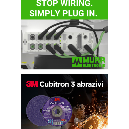
Bezbednost na prvom mestu!
IB BLUMENAUER - više od 40 godina
poverenja u industriji
RMQ-TITAN ADVANCED INDICATOR
– Pametna signalizacija za efikasnije
upravljanje mašinama
Sigurnije ispitivanje transformatora u
solarnim elektranama i vetroparkovima