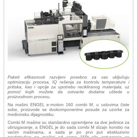
Paketi efikasnosti razvijeni posebno za vas uključuju
optimizaciju procesa, IQ rešenja za kontrolu temperature i
pritiska, kao i opcije za upotrebu recikliranog materijala, uz
pomoć kojih možete da ostvarite dodatne uštede u
proizvodnom procesu.
Na mašini ENGEL e-motion 160 combi M, u uslovima čiste
sobe, proizvode se dvokomponentne posude za uzorke za
medicinsku dijagnostiku.
Combi M mašine su standardno opremljene sa dve jedinice za
ubrizgavanje, a ENGEL je do sada combi M dizajn koristio na
većim mašinama, a sada je po prvi put ekskluzivno
predstavljen na mašini od samo 160t sile zatvaranja sa