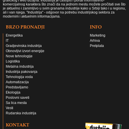
grafičkog i web dizajna. Industrija je časopis i portal informativno-
komercijalnog karaktera što znači da na jednom mestu možete pročitati sve što
je aktuelno i zanimljivo u svim granama industrije kako u Srbiji tako i u regionu,
ali i van njega. "Industrija" - odgovor na potrebu industrijskog sektora za
modernim i aktuelnim informacijama.
BRZO PRONADJI
INFO
Energetika
Marketing
IT
Arhiva
Gradjevinska industrija
Pretplata
Obnovljivi izvori energije
Nove tehnologije
Logistika
Metalna industrija
Industrija pakovanja
Tehnologija voda
Automatizacija
Predstavljamo
Ekologija
Poslovni saveti
Sa lica mesta
Vesti
Rudarska industrija
KONTAKT