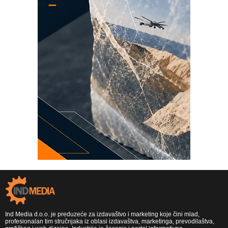
Ind Media d.o.o. je preduzeće za izdavaštvo i marketing koje čini mlad,
profesionalan tim stručnjaka iz oblasi izdavaštva, marketinga, prevodilaštva,