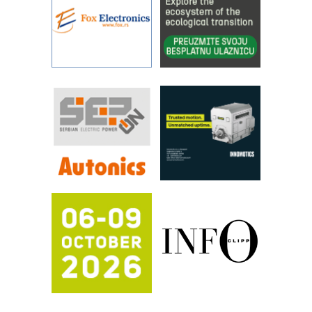
YAMADA pumpe – japanska
pouzdanost u transferu fluida
Filtration Group Industrial – Napredna
rešenja za filtraciju u hidrauličkim i
procesnim sistemima
RILINEX kompanije Rittal
FANUC: Najbolje za vašu pametnu
automatizaciju
Efikasno upravljanje energijom
Automatizacija pakovanja · Display
(Shelf-Ready) omotnice
Potpuna efikasnost bez složenih
sistema
Trajna oznaka kao dugoročna korist
Bezbednost na prvom mestu!
IB BLUMENAUER - više od 40 godina
poverenja u industriji