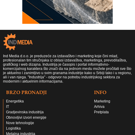
Ind Media d.o.o. je preduzeće za izdavaštvo i marketing koje čini mlad,
profesionalan tim stručnjaka iz oblasi izdavaštva, marketinga, prevodilaštva,
grafičkog i web dizajna. Industrija je časopis i portal informativno-
komercijalnog karaktera što znači da na jednom mestu možete pročitati sve što
je aktuelno i zanimljivo u svim granama industrije kako u Srbiji tako i u regionu,
ali i van njega. "Industrija" - odgovor na potrebu industrijskog sektora za
modernim i aktuelnim informacijama.
BRZO PRONADJI
INFO
Energetika
Marketing
IT
Arhiva
Gradjevinska industrija
Pretplata
Obnovljivi izvori energije
Nove tehnologije
Logistika
Metalna industrija