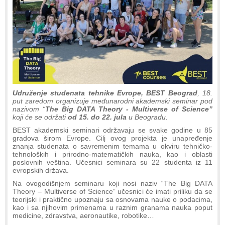
Udruženje studenata tehnike Evrope, BEST Beograd
, 18.
put zaredom organizuje međunarodni akademski seminar pod
nazivom “
The Big DATA Theory - Multiverse of Science”
koji će se održati
od 15. do 22. jula
u Beogradu.
BEST akademski seminari održavaju se svake godine u 85
gradova širom Evrope. Cilj ovog projekta je unapređenje
znanja studenata o savremenim temama u okviru tehničko-
tehnoloških i prirodno-matematičkih nauka, kao i oblasti
poslovnih veština. Učesnici seminara su 22 studenta iz 11
evropskih država.
Na ovogodišnjem seminaru koji nosi naziv “The Big DATA
Theory – Multiverse of Science” učesnici će imati priliku da se
teorijski i praktično upoznaju sa osnovama nauke o podacima,
kao i sa njihovim primenama u raznim granama nauka poput
medicine, zdravstva, aeronautike, robotike…