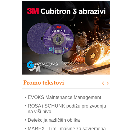
Trajna oznaka kao dugoročna korist
Bezbednost na prvom mestu!
IB BLUMENAUER - više od 40 godina
poverenja u industriji
RMQ-TITAN ADVANCED INDICATOR
– Pametna signalizacija za efikasnije
upravljanje mašinama
Sigurnije ispitivanje transformatora u
solarnim elektranama i vetroparkovima
Promo tekstovi
COMBYPACK
EVOKS Maintenance Management
ROSA i SCHUNK podižu proizvodnju
na viši nivo
Detekcija različitih oblika
MAREX - Lim i mašine za savremena