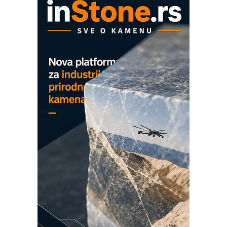
ROSA i SCHUNK podižu proizvodnju
na viši nivo
Detekcija različitih oblika
MAREX - Lim i mašine za savremena
rešenja