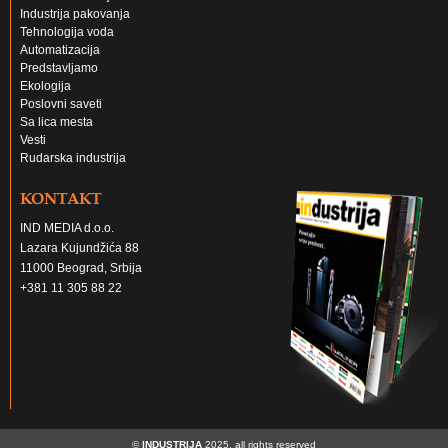
Industrija pakovanja
Tehnologija voda
Automatizacija
Predstavljamo
Ekologija
Poslovni saveti
Sa lica mesta
Vesti
Rudarska industrija
KONTAKT
IND MEDIA d.o.o.
Lazara Kujundžića 88
11000 Beograd, Srbija
+381 11 305 88 22
©
INDUSTRIJA
2025, all rights reserved