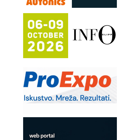
Automatizacija pakovanja · Display
(Shelf-Ready) omotnice
Proizvodnja iC7 Hybrid 1500 VDC
mrežnog pretvarača sa tečnim
hlađenjem
Potpuna efikasnost bez složenih
sistema
Trajna oznaka kao dugoročna korist
Bezbednost na prvom mestu!
IB BLUMENAUER - više od 40 godina
poverenja u industriji
RMQ-TITAN ADVANCED INDICATOR
– Pametna signalizacija za efikasnije
upravljanje mašinama
Sigurnije ispitivanje transformatora u
solarnim elektranama i vetroparkovima
COMBYPACK
EVOKS Maintenance Management