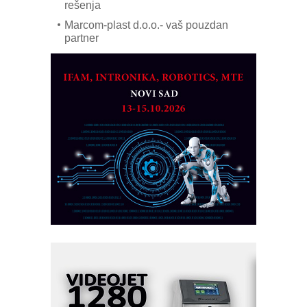
rešenja
Marcom-plast d.o.o.- vaš pouzdan
partner
CTO - Prilagodite svoju toplinsku
obradu!
Razvoj asortimanskog pravca MINI-
PLC AKYTEC
AUKOM: Svetski standard metrologije
dostupan u Srbiji
MOTOMAN – NEXT-Robotika vođena
veštačkom inteligencijom
I.SAFE MOBILE revolucioniše
industrijsku automatizaciju
pionirskimmobile operator PANEL-OM
Fleksibilno stezanje i brzo
podešavanje u proizvodnji prototipova
KIP KOP – napredna rešenja za
savremene industrijske i logističke
objekte