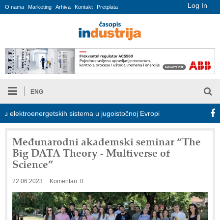
Log In
O nama
Marketing
Arhiva
Kontakt
Pretplata
ENG
lektroenergetskih sistema u jugoistočnoj Evropi
COMBYPACK
Međunarodni akademski seminar “The
Big DATA Theory - Multiverse of
Science”
22.06.2023
Komentari: 0