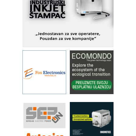
Alba d.o.o. – 35 godina preciznosti u
metrologiji i pametnim dozirnim
rešenjima
IBeRTIM - oprema za ispitivanje
kontrole kvaliteta
STAUFF – Komponente koje
povećavaju pouzdanost hidrauličkih
sistema
YAMADA pumpe – japanska
pouzdanost u transferu fluida
Filtration Group Industrial – Napredna
rešenja za filtraciju u hidrauličkim i
procesnim sistemima
Art Utopia Studio – vizuelne priče
industrije i biznisa
RILINEX kompanije Rittal
FANUC: Najbolje za vašu pametnu
automatizaciju
Efikasno upravljanje energijom