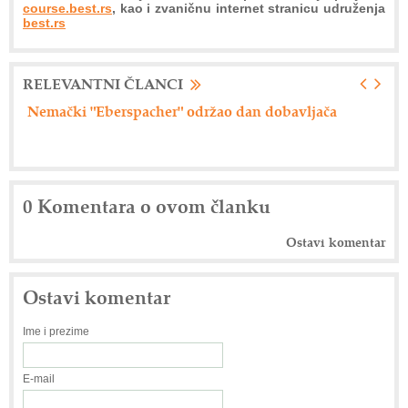
course.best.rs
, kao i zvaničnu internet stranicu udruženja
best.rs
RELEVANTNI ČLANCI
Nemački "Eberspacher" održao dan dobavljača
Ax
0 Komentara o ovom članku
Ostavi komentar
Ostavi komentar
Ime i prezime
E-mail