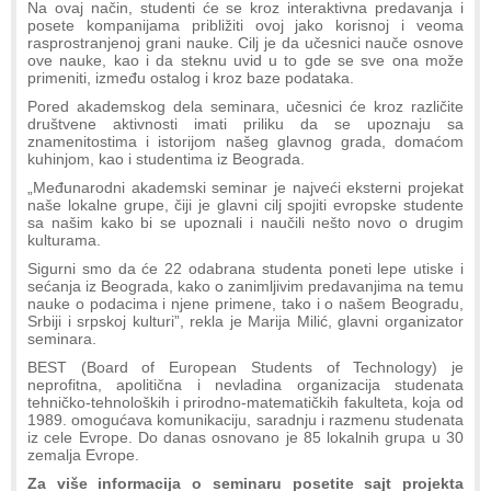
Na ovaj način, studenti će se kroz interaktivna predavanja i
posete kompanijama približiti ovoj jako korisnoj i veoma
rasprostranjenoj grani nauke. Cilj je da učesnici nauče osnove
ove nauke, kao i da steknu uvid u to gde se sve ona može
primeniti, između ostalog i kroz baze podataka.
Pored akademskog dela seminara, učesnici će kroz različite
društvene aktivnosti imati priliku da se upoznaju sa
znamenitostima i istorijom našeg glavnog grada, domaćom
kuhinjom, kao i studentima iz Beograda.
„Međunarodni akademski seminar je najveći eksterni projekat
naše lokalne grupe, čiji je glavni cilj spojiti evropske studente
sa našim kako bi se upoznali i naučili nešto novo o drugim
kulturama.
Sigurni smo da će 22 odabrana studenta poneti lepe utiske i
sećanja iz Beograda, kako o zanimljivim predavanjima na temu
nauke o podacima i njene primene, tako i o našem Beogradu,
Srbiji i srpskoj kulturi”, rekla je Marija Milić, glavni organizator
seminara.
BEST (Board of European Students of Technology) je
neprofitna, apolitična i nevladina organizacija studenata
tehničko-tehnoloških i prirodno-matematičkih fakulteta, koja od
1989. omogućava komunikaciju, saradnju i razmenu studenata
iz cele Evrope. Do danas osnovano je 85 lokalnih grupa u 30
zemalja Evrope.
Za više informacija o seminaru posetite sajt projekta