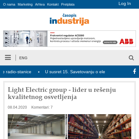
Log In
O nama
Marketing
Arhiva
Kontakt
Pretplata
ENG
io-stanice
U susret 15. Savetovanju o elektrodistributivnim mre
Light Electric group - lider u rešenju
kvalitetnog osvetljenja
08.04.2020
Komentari: 7