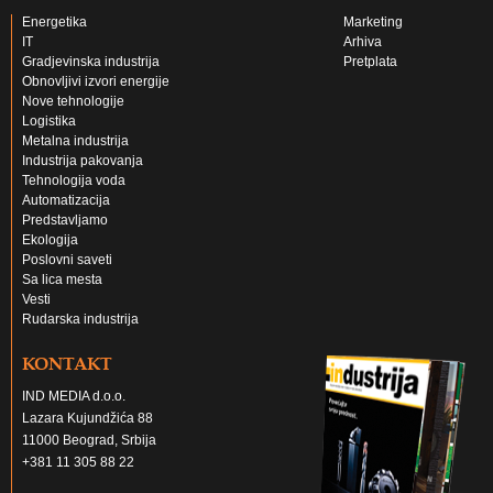
Energetika
Marketing
IT
Arhiva
Gradjevinska industrija
Pretplata
Obnovljivi izvori energije
Nove tehnologije
Logistika
Metalna industrija
Industrija pakovanja
Tehnologija voda
Automatizacija
Predstavljamo
Ekologija
Poslovni saveti
Sa lica mesta
Vesti
Rudarska industrija
KONTAKT
IND MEDIA d.o.o.
Lazara Kujundžića 88
11000 Beograd, Srbija
+381 11 305 88 22