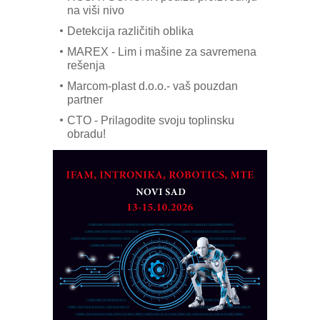
na viši nivo
Detekcija različitih oblika
MAREX - Lim i mašine za savremena
rešenja
Marcom-plast d.o.o.- vaš pouzdan
partner
CTO - Prilagodite svoju toplinsku
obradu!
Razvoj asortimanskog pravca MINI-
PLC AKYTEC
AUKOM: Svetski standard metrologije
dostupan u Srbiji
MOTOMAN – NEXT-Robotika vođena
veštačkom inteligencijom
I.SAFE MOBILE revolucioniše
industrijsku automatizaciju
pionirskimmobile operator PANEL-OM
Fleksibilno stezanje i brzo
podešavanje u proizvodnji prototipova