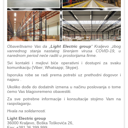
Obaveštvamo Vas da „
Light Electric group
“ Kraljevo ,zbog
vanrednog stanja nastalog širenjem virusa COVID-19, u
narednom period neće raditi u prostorijama firme.
Svi kontakti i mejlovi biće operativni i dostupni za svaku
komunikaciju (Viber; Whatsapp; Skype).
Isporuka robe se radi prema potrebi uz prethodni dogovor i
najavu .
Ukoliko dođe do dodatnih izmena u načinu poslovanja o tome
ćemo Vas blagovremeno obavestiti.
Za sve potrebne informacije i konsultacije stojimo Vam na
raspolaganju.
Hvala na solidarnosti.
Light Electric group
36000 Kraljevo, Boška Toškovića 26,
Fax: +381 36 399 999;