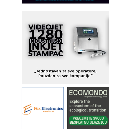
KIP KOP – napredna rešenja za
savremene industrijske i logističke
objekte
Alba d.o.o. – 35 godina preciznosti u
metrologiji i pametnim dozirnim
rešenjima
IBeRTIM - oprema za ispitivanje
kontrole kvaliteta
STAUFF – Komponente koje
povećavaju pouzdanost hidrauličkih
sistema
YAMADA pumpe – japanska
pouzdanost u transferu fluida
Filtration Group Industrial – Napredna
rešenja za filtraciju u hidrauličkim i
procesnim sistemima
Art Utopia Studio – vizuelne priče
industrije i biznisa
RILINEX kompanije Rittal