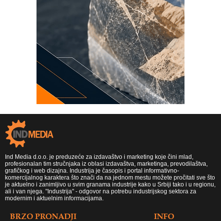
Ind Media d.o.o. je preduzeće za izdavaštvo i marketing koje čini mlad,
profesionalan tim stručnjaka iz oblasi izdavaštva, marketinga, prevodilaštva,
grafičkog i web dizajna. Industrija je časopis i portal informativno-
komercijalnog karaktera što znači da na jednom mestu možete pročitati sve što
je aktuelno i zanimljivo u svim granama industrije kako u Srbiji tako i u regionu,
ali i van njega. "Industrija" - odgovor na potrebu industrijskog sektora za
modernim i aktuelnim informacijama.
BRZO PRONADJI
INFO