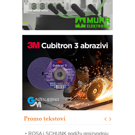
Bezbednost na prvom mestu!
IB BLUMENAUER - više od 40 godina
poverenja u industriji
RMQ-TITAN ADVANCED INDICATOR
– Pametna signalizacija za efikasnije
upravljanje mašinama
Sigurnije ispitivanje transformatora u
solarnim elektranama i vetroparkovima
Pranje točkova na gradilištu- standard
modernog i odgovornog građenja
Promo tekstovi
EVOKS Maintenance Management
ROSA i SCHUNK podižu proizvodnju