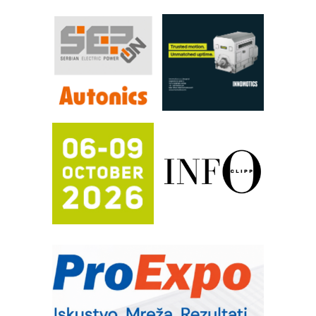
FANUC: Najbolje za vašu pametnu
automatizaciju
Efikasno upravljanje energijom
Automatizacija pakovanja · Display
(Shelf-Ready) omotnice
Proizvodnja iC7 Hybrid 1500 VDC
mrežnog pretvarača sa tečnim
hlađenjem
Potpuna efikasnost bez složenih
sistema
Trajna oznaka kao dugoročna korist
Bezbednost na prvom mestu!
IB BLUMENAUER - više od 40 godina
poverenja u industriji
RMQ-TITAN ADVANCED INDICATOR
– Pametna signalizacija za efikasnije
upravljanje mašinama
Sigurnije ispitivanje transformatora u