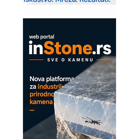
solarnim elektranama i vetroparkovima
Pranje točkova na gradilištu- standard
modernog i odgovornog građenja
EVOKS Maintenance Management
ROSA i SCHUNK podižu proizvodnju
na viši nivo
Detekcija različitih oblika
MAREX - Lim i mašine za savremena
rešenja
Marcom-plast d.o.o.- vaš pouzdan
partner