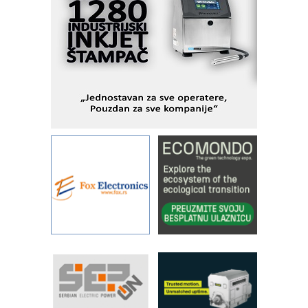
industrijsku automatizaciju
pionirskimmobile operator PANEL-OM
Fleksibilno stezanje i brzo
podešavanje u proizvodnji prototipova
KIP KOP – napredna rešenja za
savremene industrijske i logističke
objekte
Alba d.o.o. – 35 godina preciznosti u
metrologiji i pametnim dozirnim
rešenjima
IBeRTIM - oprema za ispitivanje
kontrole kvaliteta
STAUFF – Komponente koje
povećavaju pouzdanost hidrauličkih
sistema
YAMADA pumpe – japanska
pouzdanost u transferu fluida
Filtration Group Industrial – Napredna
rešenja za filtraciju u hidrauličkim i
procesnim sistemima