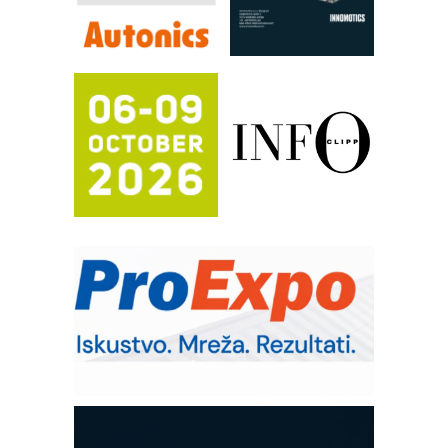
RILINEX kompanije Rittal
FANUC: Najbolje za vašu pametnu
automatizaciju
Efikasno upravljanje energijom
Automatizacija pakovanja · Display
(Shelf-Ready) omotnice
Potpuna efikasnost bez složenih
sistema
Trajna oznaka kao dugoročna korist
Bezbednost na prvom mestu!
IB BLUMENAUER - više od 40 godina
poverenja u industriji
RMQ-TITAN ADVANCED INDICATOR
– Pametna signalizacija za efikasnije
upravljanje mašinama
Mitutoyo Crysta-Apex V PLUS: Nova
era CNC merenja
OBO sistemi mrežastih nosača kablova