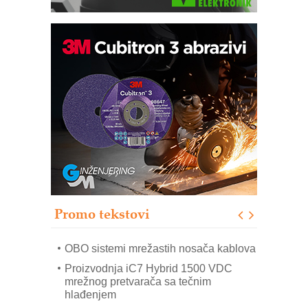
Potpuna efikasnost bez složenih
sistema
Trajna oznaka kao dugoročna korist
Bezbednost na prvom mestu!
IB BLUMENAUER - više od 40 godina
poverenja u industriji
RMQ-TITAN ADVANCED INDICATOR
– Pametna signalizacija za efikasnije
upravljanje mašinama
Promo tekstovi
Mitutoyo Crysta-Apex V PLUS: Nova
era CNC merenja
OBO sistemi mrežastih nosača kablova
Proizvodnja iC7 Hybrid 1500 VDC
mrežnog pretvarača sa tečnim
hlađenjem