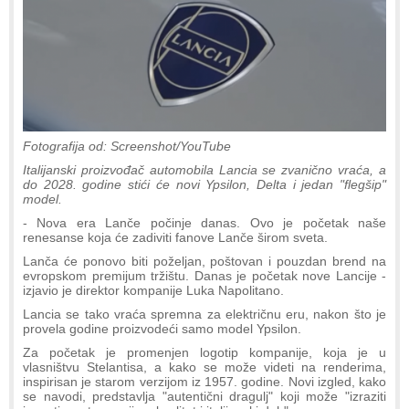
Fotografija od: Screenshot/YouTube
Italijanski proizvođač automobila Lancia se zvanično vraća, a
do 2028. godine stići će novi Ypsilon, Delta i jedan "flegšip"
model.
- Nova era Lanče počinje danas. Ovo je početak naše
renesanse koja će zadiviti fanove Lanče širom sveta.
Lanča će ponovo biti poželjan, poštovan i pouzdan brend na
evropskom premijum tržištu. Danas je početak nove Lancije -
izjavio je direktor kompanije Luka Napolitano.
Lancia se tako vraća spremna za električnu eru, nakon što je
provela godine proizvodeći samo model Ypsilon.
Za početak je promenjen logotip kompanije, koja je u
vlasništvu Stelantisa, a kako se može videti na renderima,
inspirisan je starom verzijom iz 1957. godine. Novi izgled, kako
se navodi, predstavlja "autentični dragulj" koji može "izraziti