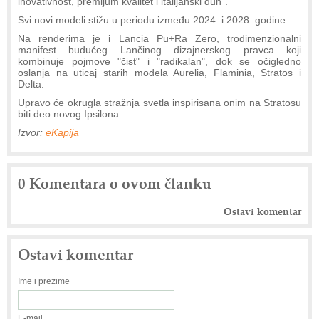
inovativnost, premijum kvalitet i italijanski duh".
Svi novi modeli stižu u periodu između 2024. i 2028. godine.
Na renderima je i Lancia Pu+Ra Zero, trodimenzionalni
manifest budućeg Lančinog dizajnerskog pravca koji
kombinuje pojmove "čist" i "radikalan", dok se očigledno
oslanja na uticaj starih modela Aurelia, Flaminia, Stratos i
Delta.
Upravo će okrugla stražnja svetla inspirisana onim na Stratosu
biti deo novog Ipsilona.
Izvor:
eKapija
0 Komentara o ovom članku
Ostavi komentar
Ostavi komentar
Ime i prezime
E-mail