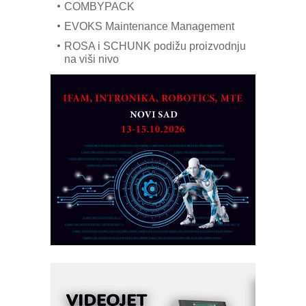
COMBYPACK
EVOKS Maintenance Management
ROSA i SCHUNK podižu proizvodnju
na viši nivo
Detekcija različitih oblika
MAREX - Lim i mašine za savremena
rešenja
Marcom-plast d.o.o.- vaš pouzdan
partner
CTO - Prilagodite svoju toplinsku
obradu!
Razvoj asortimanskog pravca MINI-
PLC AKYTEC
AUKOM: Svetski standard metrologije
dostupan u Srbiji
MOTOMAN – NEXT-Robotika vođena
veštačkom inteligencijom
I.SAFE MOBILE revolucioniše