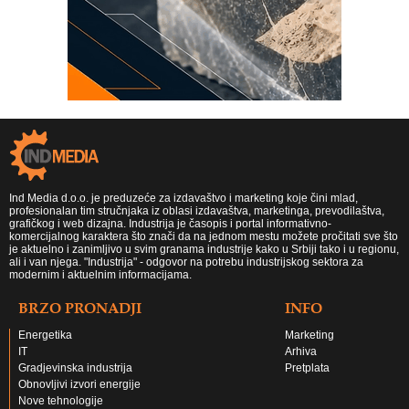
Ind Media d.o.o. je preduzeće za izdavaštvo i marketing koje čini mlad,
profesionalan tim stručnjaka iz oblasi izdavaštva, marketinga, prevodilaštva,
grafičkog i web dizajna. Industrija je časopis i portal informativno-
komercijalnog karaktera što znači da na jednom mestu možete pročitati sve što
je aktuelno i zanimljivo u svim granama industrije kako u Srbiji tako i u regionu,
ali i van njega. "Industrija" - odgovor na potrebu industrijskog sektora za
modernim i aktuelnim informacijama.
BRZO PRONADJI
INFO
Energetika
Marketing
IT
Arhiva
Gradjevinska industrija
Pretplata
Obnovljivi izvori energije
Nove tehnologije