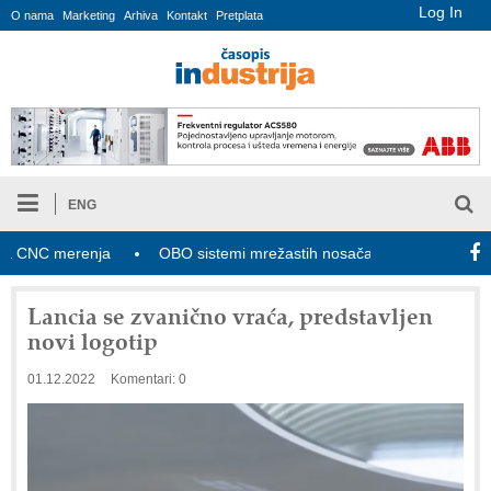
Log In
O nama
Marketing
Arhiva
Kontakt
Pretplata
ENG
NC merenja
OBO sistemi mrežastih nosača kablova
Novi za
Lancia se zvanično vraća, predstavljen
novi logotip
01.12.2022
Komentari: 0