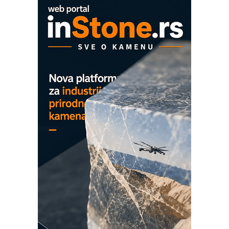
Proizvodnja iC7 Hybrid 1500 VDC
mrežnog pretvarača sa tečnim
hlađenjem
COMBYPACK
EVOKS Maintenance Management