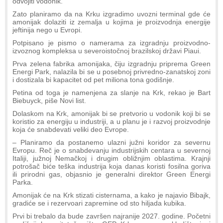
odvojiti vodonik.
Zato planiramo da na Krku izgradimo uvozni terminal gde će
amonijak dolaziti iz zemalja u kojima je proizvodnja energije
jeftinija nego u Evropi.
Potpisano je pismo o namerama za izgradnju proizvodno-
izvoznog kompleksa u severoistočnoj brazilskoj državi Piaui.
Prva zelena fabrika amonijaka, čiju izgradnju priprema Green
Energi Park, nalazila bi se u posebnoj privredno-zanatskoj zoni
i dostizala bi kapacitet od pet miliona tona godišnje.
Petina od toga je namenjena za slanje na Krk, rekao je Bart
Biebuyck, piše Novi list.
Dolaskom na Krk, amonijak bi se pretvorio u vodonik koji bi se
koristio za energiju u industriji, a u planu je i razvoj proizvodnje
koja će snabdevati veliki deo Evrope.
– Planiramo da postanemo ulazni južni koridor za severnu
Evropu. Reč je o snabdevanju industrijskih centara u severnoj
Italiji, južnoj Nemačkoj i drugim obližnjim oblastima. Krajnji
potrošač biće teška industrija koja danas koristi fosilna goriva
ili prirodni gas, objasnio je generalni direktor Green Energi
Parka.
Amonijak će na Krk stizati cisternama, a kako je najavio Bibajk,
gradiće se i rezervoari zapremine od sto hiljada kubika.
Prvi bi trebalo da bude završen najranije 2027. godine. Početni