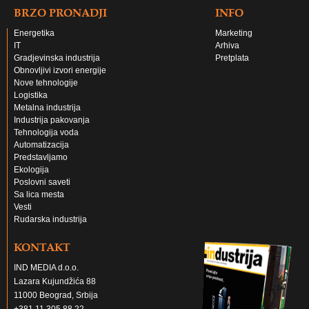
BRZO PRONADJI
INFO
Energetika
Marketing
IT
Arhiva
Gradjevinska industrija
Pretplata
Obnovljivi izvori energije
Nove tehnologije
Logistika
Metalna industrija
Industrija pakovanja
Tehnologija voda
Automatizacija
Predstavljamo
Ekologija
Poslovni saveti
Sa lica mesta
Vesti
Rudarska industrija
KONTAKT
IND MEDIA d.o.o.
Lazara Kujundžića 88
11000 Beograd, Srbija