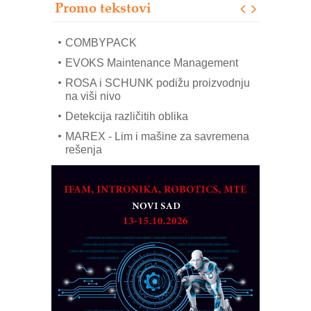
Promo tekstovi
mrežnog pretvarača sa tečnim
hlađenjem
COMBYPACK
EVOKS Maintenance Management
ROSA i SCHUNK podižu proizvodnju
na viši nivo
Detekcija različitih oblika
MAREX - Lim i mašine za savremena
rešenja
Marcom-plast d.o.o.- vaš pouzdan
partner
CTO - Prilagodite svoju toplinsku
obradu!
Razvoj asortimanskog pravca MINI-
PLC AKYTEC
AUKOM: Svetski standard metrologije
dostupan u Srbiji
MOTOMAN – NEXT-Robotika vođena