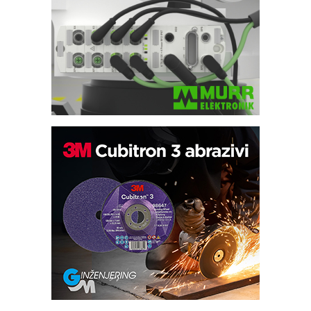
Bezbednost na prvom mestu!
IB BLUMENAUER - više od 40 godina
poverenja u industriji
RMQ-TITAN ADVANCED INDICATOR
– Pametna signalizacija za efikasnije
upravljanje mašinama
Sigurnije ispitivanje transformatora u
solarnim elektranama i vetroparkovima
Pranje točkova na gradilištu- standard
modernog i odgovornog građenja
Proizvodnja iC7 Hybrid 1500 VDC