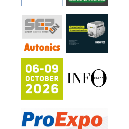
Filtration Group Industrial – Napredna
rešenja za filtraciju u hidrauličkim i
procesnim sistemima
RILINEX kompanije Rittal
FANUC: Najbolje za vašu pametnu
automatizaciju
Efikasno upravljanje energijom
Automatizacija pakovanja · Display
(Shelf-Ready) omotnice
Potpuna efikasnost bez složenih
sistema
Trajna oznaka kao dugoročna korist
Bezbednost na prvom mestu!
IB BLUMENAUER - više od 40 godina
poverenja u industriji
RMQ-TITAN ADVANCED INDICATOR
– Pametna signalizacija za efikasnije
upravljanje mašinama
Sigurnije ispitivanje transformatora u