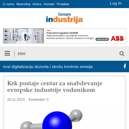
Log In
O nama
Marketing
Arhiva
Kontakt
Pretplata
ENG
igitalizaciju dozvola i strožu kontrolu emisija
Proizvodnja iC7 
Krk postaje centar za snabdevanje
evropske industrije vodonikom
20.11.2023
Komentari: 0