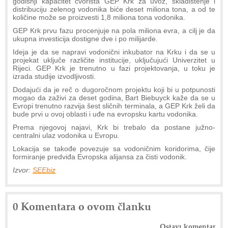
godišnji kapacitet čvorišta GEP Krk za uvoz, skladištenje i
distribuciju zelenog vodonika biće deset miliona tona, a od te
količine može se proizvesti 1,8 miliona tona vodonika.
GEP Krk prvu fazu procenjuje na pola miliona evra, a cilj je da
ukupna investicija dostigne dve i po milijarde.
Ideja je da se napravi vodonični inkubator na Krku i da se u
projekat uključe različite institucije, uključujući Univerzitet u
Rijeci. GEP Krk je trenutno u fazi projektovanja, u toku je
izrada studije izvodljivosti.
Dodajući da je reč o dugoročnom projektu koji bi u potpunosti
mogao da zaživi za deset godina, Bart Biebuyck kaže da se u
Evropi trenutno razvija šest sličnih terminala, a GEP Krk želi da
bude prvi u ovoj oblasti i uđe na evropsku kartu vodonika.
Prema njegovoj najavi, Krk bi trebalo da postane južno-
centralni ulaz vodonika u Evropu.
Lokacija se takođe povezuje sa vodoničnim koridorima, čije
formiranje predviđa Evropska alijansa za čisti vodonik.
Izvor:
SEEbiz
0 Komentara o ovom članku
Ostavi komentar