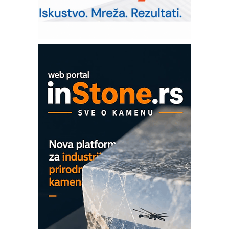
solarnim elektranama i vetroparkovima
Pranje točkova na gradilištu- standard
modernog i odgovornog građenja
Proizvodnja iC7 Hybrid 1500 VDC
mrežnog pretvarača sa tečnim
hlađenjem
COMBYPACK
EVOKS Maintenance Management
ROSA i SCHUNK podižu proizvodnju
na viši nivo
Detekcija različitih oblika