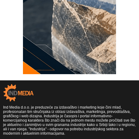
Ind Media d.o.o. je preduzeće za izdavaštvo i marketing koje čini mlad,
profesionalan tim stručnjaka iz oblasi izdavaštva, marketinga, prevodilaštva,
grafičkog i web dizajna. Industrija je časopis i portal informativno-
komercijalnog karaktera što znači da na jednom mestu možete pročitati sve što
je aktuelno i zanimljivo u svim granama industrije kako u Srbiji tako i u regionu,
ali i van njega. "Industrija" - odgovor na potrebu industrijskog sektora za
modernim i aktuelnim informacijama.