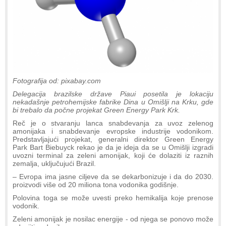
Fotografija od: pixabay.com
Delegacija brazilske države Piaui posetila je lokaciju
nekadašnje petrohemijske fabrike Dina u Omišlji na Krku, gde
bi trebalo da počne projekat Green Energy Park Krk.
Reč je o stvaranju lanca snabdevanja za uvoz zelenog
amonijaka i snabdevanje evropske industrije vodonikom.
Predstavljajući projekat, generalni direktor Green Energy
Park Bart Biebuyck rekao je da je ideja da se u Omišlji izgradi
uvozni terminal za zeleni amonijak, koji će dolaziti iz raznih
zemalja, uključujući Brazil.
– Evropa ima jasne ciljeve da se dekarbonizuje i da do 2030.
proizvodi više od 20 miliona tona vodonika godišnje.
Polovina toga se može uvesti preko hemikalija koje prenose
vodonik.
Zeleni amonijak je nosilac energije - od njega se ponovo može