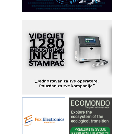
veštačkom inteligencijom
I.SAFE MOBILE revolucioniše
industrijsku automatizaciju
pionirskimmobile operator PANEL-OM
Fleksibilno stezanje i brzo
podešavanje u proizvodnji prototipova
KIP KOP – napredna rešenja za
savremene industrijske i logističke
objekte
Alba d.o.o. – 35 godina preciznosti u
metrologiji i pametnim dozirnim
rešenjima
IBeRTIM - oprema za ispitivanje
kontrole kvaliteta
STAUFF – Komponente koje
povećavaju pouzdanost hidrauličkih
sistema
YAMADA pumpe – japanska
pouzdanost u transferu fluida