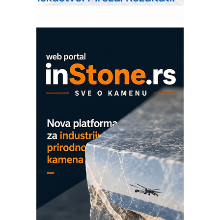
upravljanje mašinama
Sigurnije ispitivanje transformatora u
solarnim elektranama i vetroparkovima
COMBYPACK
EVOKS Maintenance Management
ROSA i SCHUNK podižu proizvodnju
na viši nivo
Detekcija različitih oblika
MAREX - Lim i mašine za savremena
rešenja