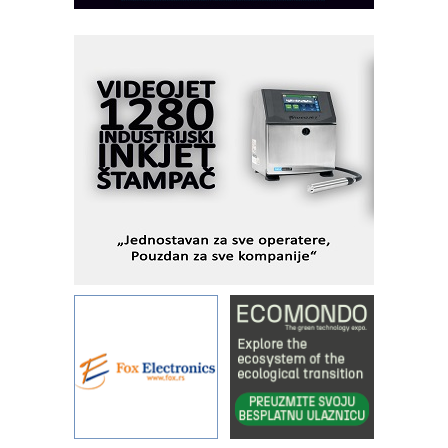
Fleksibilno stezanje i brzo
podešavanje u proizvodnji prototipova
KIP KOP – napredna rešenja za
savremene industrijske i logističke
objekte
Alba d.o.o. – 35 godina preciznosti u
metrologiji i pametnim dozirnim
rešenjima
IBeRTIM - oprema za ispitivanje
kontrole kvaliteta
STAUFF – Komponente koje
povećavaju pouzdanost hidrauličkih
sistema
YAMADA pumpe – japanska
pouzdanost u transferu fluida
Filtration Group Industrial – Napredna
rešenja za filtraciju u hidrauličkim i
procesnim sistemima
Art Utopia Studio – vizuelne priče