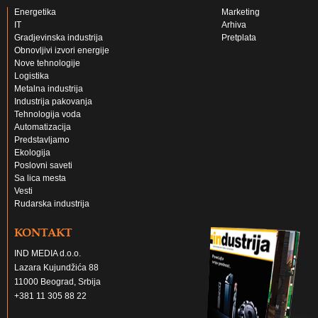
Energetika
Marketing
IT
Arhiva
Gradjevinska industrija
Pretplata
Obnovljivi izvori energije
Nove tehnologije
Logistika
Metalna industrija
Industrija pakovanja
Tehnologija voda
Automatizacija
Predstavljamo
Ekologija
Poslovni saveti
Sa lica mesta
Vesti
Rudarska industrija
KONTAKT
IND MEDIA d.o.o.
Lazara Kujundžića 88
11000 Beograd, Srbija
+381 11 305 88 22