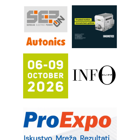
industrije i biznisa
RILINEX kompanije Rittal
FANUC: Najbolje za vašu pametnu
automatizaciju
Efikasno upravljanje energijom
Automatizacija pakovanja · Display
(Shelf-Ready) omotnice
Proizvodnja iC7 Hybrid 1500 VDC
mrežnog pretvarača sa tečnim
hlađenjem
Potpuna efikasnost bez složenih
sistema
Trajna oznaka kao dugoročna korist
Bezbednost na prvom mestu!
IB BLUMENAUER - više od 40 godina
poverenja u industriji
RMQ-TITAN ADVANCED INDICATOR
– Pametna signalizacija za efikasnije