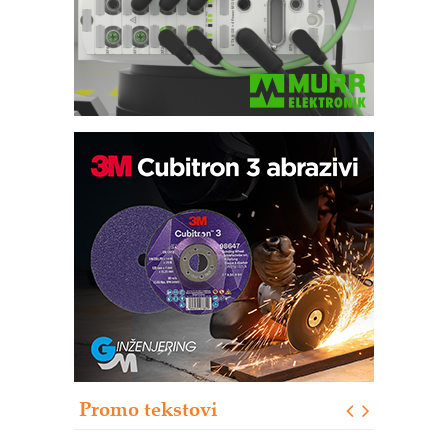
Trajna oznaka kao dugoročna korist
Bezbednost na prvom mestu!
IB BLUMENAUER - više od 40 godina
poverenja u industriji
RMQ-TITAN ADVANCED INDICATOR
– Pametna signalizacija za efikasnije
upravljanje mašinama
Sigurnije ispitivanje transformatora u
solarnim elektranama i vetroparkovima
Promo tekstovi
COMBYPACK