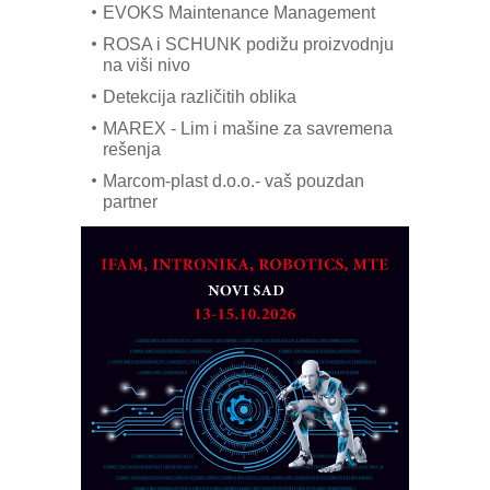
EVOKS Maintenance Management
ROSA i SCHUNK podižu proizvodnju
na viši nivo
Detekcija različitih oblika
MAREX - Lim i mašine za savremena
rešenja
Marcom-plast d.o.o.- vaš pouzdan
partner
CTO - Prilagodite svoju toplinsku
obradu!
Razvoj asortimanskog pravca MINI-
PLC AKYTEC
AUKOM: Svetski standard metrologije
dostupan u Srbiji
MOTOMAN – NEXT-Robotika vođena
veštačkom inteligencijom
I.SAFE MOBILE revolucioniše
industrijsku automatizaciju
pionirskimmobile operator PANEL-OM