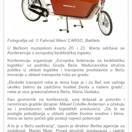
Fotografija od: © Fahrrad Wien/ CARGO_Bakfiets
U Bečkom muzejskom kvartu 20. i 21. Marta održava se
Konferencija o evropskoj biciklističkoj logistici.
Konferenciju organizuje „Evropska federacija za biciklističku
logistiku“ uz podršku Grada Beča. Međunarodna stručna
publika iz oblasti logistike i transporta predstaviće u Beču
inovacije u oblasti transporta roba po gradu.
„Ekološki transport roba je tema koja je i za Beč sve važnija
ukoliko želimo da zadržimo kvalitet života u našem gradu“,
rekla je vice gradonačelnica Beča, Maria Vasilaku.
Kao govnornik na konferenciji, svoj dolazak je potvrdio i
renomirani gradski dizajner Mikael Colville-Andersen a očekuju
se i predstavnici velikih logističkih preduzeća. „Da bi se
postigla poboljšanja u oblasti zaštite životne sredine i klime,
mora se tamo početi gde postoji najveći potencijal.
A to je u Beču saobraćaj“, izjavio je direktor Bečke agencije za
mobilnost, Martin Blum. Pored stručnih predavanja i radnih