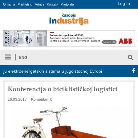
Log In
O nama
Marketing
Arhiva
Kontakt
Pretplata
ENG
elektroenergetskih sistema u jugoistočnoj Evropi
COMBYPACK
Konferencija o biciklističkoj logistici
16.03.2017
Komentari: 0