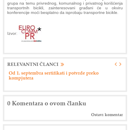
grupa na temu privrednog, komunalnog i privatnog korišćenja
transportnih bicikli, zainteresovani građani će u okviru
konferencije moći besplatno da isprobaju transportne bicikle.
Izvor:
RELEVANTNI ČLANCI
Od 1. septembra sertifikati i potvrde preko
Ne
kompjutera
0 Komentara o ovom članku
Ostavi komentar