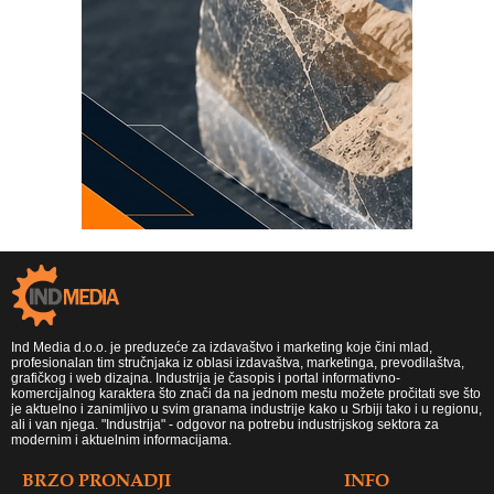
Ind Media d.o.o. je preduzeće za izdavaštvo i marketing koje čini mlad,
profesionalan tim stručnjaka iz oblasi izdavaštva, marketinga, prevodilaštva,
grafičkog i web dizajna. Industrija je časopis i portal informativno-
komercijalnog karaktera što znači da na jednom mestu možete pročitati sve što
je aktuelno i zanimljivo u svim granama industrije kako u Srbiji tako i u regionu,
ali i van njega. "Industrija" - odgovor na potrebu industrijskog sektora za
modernim i aktuelnim informacijama.
BRZO PRONADJI
INFO