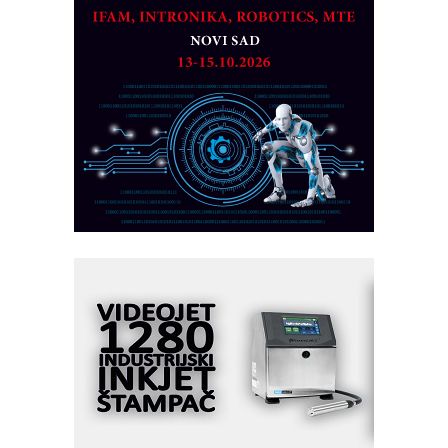
MAREX - Lim i mašine za savremena
rešenja
Marcom-plast d.o.o.- vaš pouzdan
partner
CTO - Prilagodite svoju toplinsku
obradu!
Razvoj asortimanskog pravca MINI-
PLC AKYTEC
AUKOM: Svetski standard metrologije
dostupan u Srbiji
MOTOMAN – NEXT-Robotika vođena
veštačkom inteligencijom
I.SAFE MOBILE revolucioniše
industrijsku automatizaciju
pionirskimmobile operator PANEL-OM
Fleksibilno stezanje i brzo
podešavanje u proizvodnji prototipova
KIP KOP – napredna rešenja za
savremene industrijske i logističke