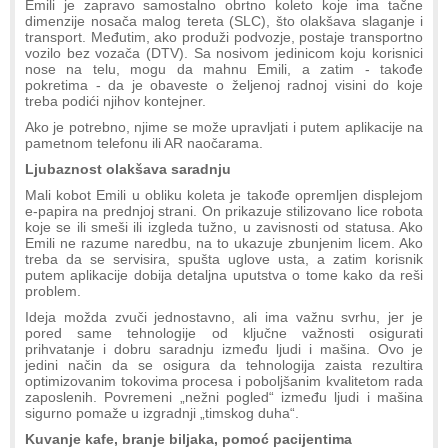
Emili je zapravo samostalno obrtno koleto koje ima tačne
dimenzije nosača malog tereta (SLC), što olakšava slaganje i
transport. Međutim, ako produži podvozje, postaje transportno
vozilo bez vozača (DTV). Sa nosivom jedinicom koju korisnici
nose na telu, mogu da mahnu Emili, a zatim - takođe
pokretima - da je obaveste o željenoj radnoj visini do koje
treba podići njihov kontejner.
Ako je potrebno, njime se može upravljati i putem aplikacije na
pametnom telefonu ili AR naočarama.
Ljubaznost olakšava saradnju
Mali kobot Emili u obliku koleta je takođe opremljen displejom
e-papira na prednjoj strani. On prikazuje stilizovano lice robota
koje se ili smeši ili izgleda tužno, u zavisnosti od statusa. Ako
Emili ne razume naredbu, na to ukazuje zbunjenim licem. Ako
treba da se servisira, spušta uglove usta, a zatim korisnik
putem aplikacije dobija detaljna uputstva o tome kako da reši
problem.
Ideja možda zvuči jednostavno, ali ima važnu svrhu, jer je
pored same tehnologije od ključne važnosti osigurati
prihvatanje i dobru saradnju između ljudi i mašina. Ovo je
jedini način da se osigura da tehnologija zaista rezultira
optimizovanim tokovima procesa i poboljšanim kvalitetom rada
zaposlenih. Povremeni „nežni pogled“ između ljudi i mašina
sigurno pomaže u izgradnji „timskog duha“.
Kuvanje kafe, branje biljaka, pomoć pacijentima