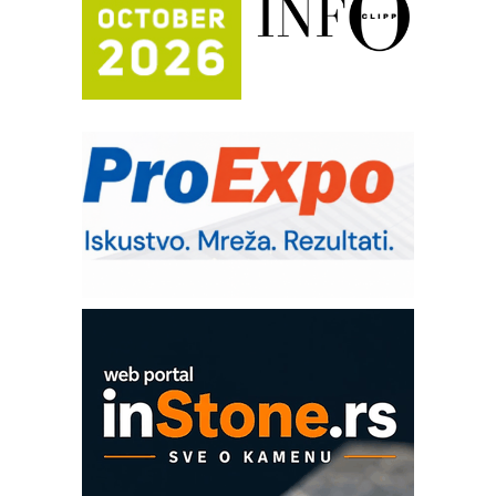
(Shelf-Ready) omotnice
Potpuna efikasnost bez složenih
sistema
Trajna oznaka kao dugoročna korist
Bezbednost na prvom mestu!
IB BLUMENAUER - više od 40 godina
poverenja u industriji
RMQ-TITAN ADVANCED INDICATOR
– Pametna signalizacija za efikasnije
upravljanje mašinama
Mitutoyo Crysta-Apex V PLUS: Nova
era CNC merenja
OBO sistemi mrežastih nosača kablova
Proizvodnja iC7 Hybrid 1500 VDC
mrežnog pretvarača sa tečnim
hlađenjem
COMBYPACK
EVOKS Maintenance Management