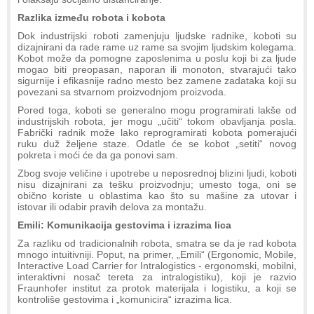
Razlika između robota i kobota
Dok industrijski roboti zamenjuju ljudske radnike, koboti su
dizajnirani da rade rame uz rame sa svojim ljudskim kolegama.
Kobot može da pomogne zaposlenima u poslu koji bi za ljude
mogao biti preopasan, naporan ili monoton, stvarajući tako
sigurnije i efikasnije radno mesto bez zamene zadataka koji su
povezani sa stvarnom proizvodnjom proizvoda.
Pored toga, koboti se generalno mogu programirati lakše od
industrijskih robota, jer mogu „učiti“ tokom obavljanja posla.
Fabrički radnik može lako reprogramirati kobota pomerajući
ruku duž željene staze. Odatle će se kobot „setiti“ novog
pokreta i moći će da ga ponovi sam.
Zbog svoje veličine i upotrebe u neposrednoj blizini ljudi, koboti
nisu dizajnirani za tešku proizvodnju; umesto toga, oni se
obično koriste u oblastima kao što su mašine za utovar i
istovar ili odabir pravih delova za montažu.
Emili: Komunikacija gestovima i izrazima lica
Za razliku od tradicionalnih robota, smatra se da je rad kobota
mnogo intuitivniji. Poput, na primer, „Emili“ (Ergonomic, Mobile,
Interactive Load Carrier for Intralogistics - ergonomski, mobilni,
interaktivni nosač tereta za intralogistiku), koji je razvio
Fraunhofer institut za protok materijala i logistiku, a koji se
kontroliše gestovima i „komunicira“ izrazima lica.