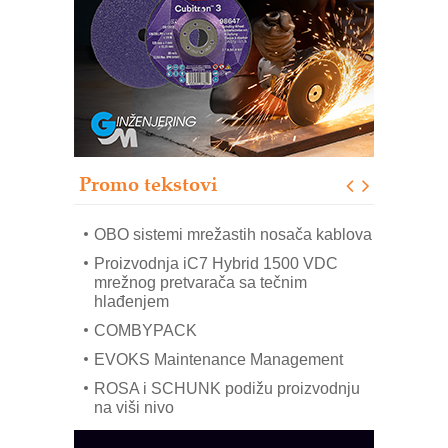
Trajna oznaka kao dugoročna korist
Bezbednost na prvom mestu!
IB BLUMENAUER - više od 40 godina
poverenja u industriji
RMQ-TITAN ADVANCED INDICATOR
– Pametna signalizacija za efikasnije
upravljanje mašinama
Promo tekstovi
Mitutoyo Crysta-Apex V PLUS: Nova
era CNC merenja
OBO sistemi mrežastih nosača kablova
Proizvodnja iC7 Hybrid 1500 VDC
mrežnog pretvarača sa tečnim
hlađenjem
COMBYPACK
EVOKS Maintenance Management
ROSA i SCHUNK podižu proizvodnju
na viši nivo
Detekcija različitih oblika