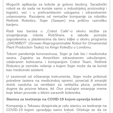
Mogućih aplikacija za kobote je gotovo bezbroj. Saradnički
roboti se do sada ne koriste samo u industrijskoj proizvodnji i
logistici, već i u prehrambenim uslugama i zdravstvenim
ustanovama. Razvijena od nemačke kompanije za robotiku
Rethink Robotics, Sojer (Sawyer) ima prilično raznoliku
karijeru.
Radi kao barista u „Cobot Café“-u okviru službe za
iznajmljivanje robota RobShare, a takođe pomaže
zaposlenima u plastenicima da beru biljke u okviru programa
„GROWBOT“ (Grower-Reprogrammable Robot for Ornamental
Plant Production Tasks) na Kings Koledžu u Londonu.
Tokom pandemije koronavirusa, Sojer je čak bio i medicinska
sestra. Zajedno sa Američkim zdravstvenim udruženjem,
odabranim bolnicama i kompanijom Cobot Team, Rethink
Robotics je osmislio rešenje u kojem Sojer može da se koristi
kao medicinski asistent.
U zavisnosti od očitavanja instrumenta, Sojer može pritisnuti
potrebne tastere na medicinskoj opremi, povećati ili smanjiti
dotok vazduha za ventilator za veštačka pluća, pritisnuti
dugme da pozove lekara, itd. Ovo značajno smanjuje vreme
koje lekari provode u blizini zaraznih bolesnika.
Stanica za testiranje na COVID-19 kojom upravlja kobot
Kompanija u Teksasu dizajnirala je celu stanicu za testiranje na
COVID-19 kojom upravljaju samo koboti. Očekuje se da će