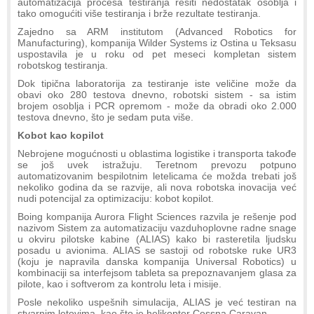
automatizacija procesa testiranja rešiti nedostatak osoblja i
tako omogućiti više testiranja i brže rezultate testiranja.
Zajedno sa ARM institutom (Advanced Robotics for
Manufacturing), kompanija Wilder Systems iz Ostina u Teksasu
uspostavila je u roku od pet meseci kompletan sistem
robotskog testiranja.
Dok tipična laboratorija za testiranje iste veličine može da
obavi oko 280 testova dnevno, robotski sistem - sa istim
brojem osoblja i PCR opremom - može da obradi oko 2.000
testova dnevno, što je sedam puta više.
Kobot kao kopilot
Nebrojene mogućnosti u oblastima logistike i transporta takođe
se još uvek istražuju. Teretnom prevozu potpuno
automatizovanim bespilotnim letelicama će možda trebati još
nekoliko godina da se razvije, ali nova robotska inovacija već
nudi potencijal za optimizaciju: kobot kopilot.
Boing kompanija Aurora Flight Sciences razvila je rešenje pod
nazivom Sistem za automatizaciju vazduhoplovne radne snage
u okviru pilotske kabine (ALIAS) kako bi rasteretila ljudsku
posadu u avionima. ALIAS se sastoji od robotske ruke UR3
(koju je napravila danska kompanija Universal Robotics) u
kombinaciji sa interfejsom tableta sa prepoznavanjem glasa za
pilote, kao i softverom za kontrolu leta i misije.
Posle nekoliko uspešnih simulacija, ALIAS je već testiran na
stvarnim letovima, kao što je helikopter Cessna Caravan.