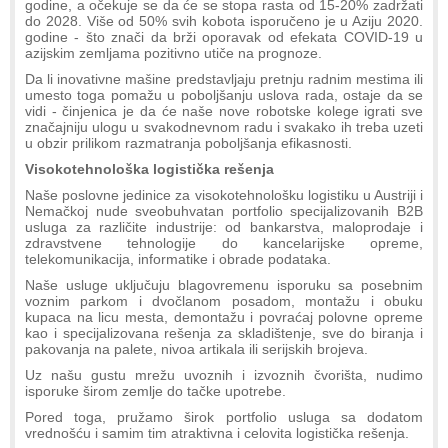
godine, a očekuje se da će se stopa rasta od 15-20% zadržati
do 2028. Više od 50% svih kobota isporučeno je u Aziju 2020.
godine - što znači da brži oporavak od efekata COVID-19 u
azijskim zemljama pozitivno utiče na prognoze.
Da li inovativne mašine predstavljaju pretnju radnim mestima ili
umesto toga pomažu u poboljšanju uslova rada, ostaje da se
vidi - činjenica je da će naše nove robotske kolege igrati sve
značajniju ulogu u svakodnevnom radu i svakako ih treba uzeti
u obzir prilikom razmatranja poboljšanja efikasnosti.
Visokotehnološka logistička rešenja
Naše poslovne jedinice za visokotehnološku logistiku u Austriji i
Nemačkoj nude sveobuhvatan portfolio specijalizovanih B2B
usluga za različite industrije: od bankarstva, maloprodaje i
zdravstvene tehnologije do kancelarijske opreme,
telekomunikacija, informatike i obrade podataka.
Naše usluge uključuju blagovremenu isporuku sa posebnim
voznim parkom i dvočlanom posadom, montažu i obuku
kupaca na licu mesta, demontažu i povraćaj polovne opreme
kao i specijalizovana rešenja za skladištenje, sve do biranja i
pakovanja na palete, nivoa artikala ili serijskih brojeva.
Uz našu gustu mrežu uvoznih i izvoznih čvorišta, nudimo
isporuke širom zemlje do tačke upotrebe.
Pored toga, pružamo širok portfolio usluga sa dodatom
vrednošću i samim tim atraktivna i celovita logistička rešenja.