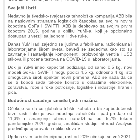
Sve jači i brži
Nedavno je švedsko-švajcarska tehnološka kompanija ABB bila
na naslovnim stranama logističkih časopisa sa svojim novim
kobotima GoFa i SWIFTI. ABB je debitovao sa svojim prvim
kobotom 2015. godine u obliku YuMi-a, koji je opcionalno
dostupan u verziji sa jednom ili dve ruke.
Danas YuMi radi zajedno sa ljudima u fabrikama, radionicama i
laboratorijama širom sveta, baveći se zadacima kao što su
zavrtanje i sastavljanje komponenti, proizvodnja ventila i USB
stikova ili procena testova na COVID-19 u laboratorijama.
Dok je YuMi imao kapacitet podizanja od samo 0,5 kg, novi
modeli GoFa i SWIFTI mogu podići 4,5 kg, odnosno 4 kg, što
omogućava širok spektar novih primena. ABB se nada da će
se ti koboti sada takođe koristiti u oblastima elektronike,
zdravstva, robe široke potrošnje, logistike i industrije hrane i
pića.
Budućnost saradnje između ljudi i mašina
Očekuje se da će globalno tržište kobota u bliskoj budućnosti
brzo rasti. Iako je ova industrija zabeležila i pad prodaje od
11,3% i smanjenje obima narudžbina od 5,7% tokom
pandemijske 2020. godine, analitičari studije Interact Analysis
predviđaju oporavak u obliku slova V.
Uprkos svim turbulencijama, rast od 20% očekuje se već 2021.