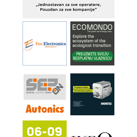
objekte
Alba d.o.o. – 35 godina preciznosti u
metrologiji i pametnim dozirnim
rešenjima
IBeRTIM - oprema za ispitivanje
kontrole kvaliteta
STAUFF – Komponente koje
povećavaju pouzdanost hidrauličkih
sistema
YAMADA pumpe – japanska
pouzdanost u transferu fluida
Filtration Group Industrial – Napredna
rešenja za filtraciju u hidrauličkim i
procesnim sistemima
RILINEX kompanije Rittal
FANUC: Najbolje za vašu pametnu
automatizaciju
Efikasno upravljanje energijom
Automatizacija pakovanja · Display