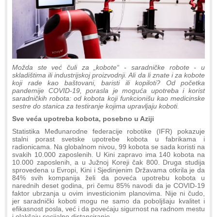
Možda ste već čuli za „kobote“ - saradničke robote - u
skladištima ili industrijskoj proizvodnji. Ali da li znate i za kobote
koji rade kao baštovani, baristi ili kopiloti? Od početka
pandemije COVID-19, porasla je moguća upotreba i korist
saradničkih robota: od kobota koji funkcionišu kao medicinske
sestre do stanica za testiranje kojima upravljaju koboti.
Sve veća upotreba kobota, posebno u Aziji
Statistika Međunarodne federacije robotike (IFR) pokazuje
stalni porast svetske upotrebe kobota u fabrikama i
radionicama. Na globalnom nivou, 99 kobota se sada koristi na
svakih 10.000 zaposlenih. U Kini zapravo ima 140 kobota na
10.000 zaposlenih, a u Južnoj Koreji čak 800. Druga studija
sprovedena u Evropi, Kini i Sjedinjenim Državama otkrila je da
84% svih kompanija želi da poveća upotrebu kobota u
narednih deset godina, pri čemu 85% navodi da je COVID-19
faktor ubrzanja u ovim investicionim planovima. Nije ni čudo,
jer saradnički koboti mogu ne samo da poboljšaju kvalitet i
efikasnost posla, već i da povećaju sigurnost na radnom mestu
i olakšaju socijalno distanciranje.