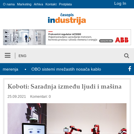
Log In
O nama
Marketing
Arhiva
Kontakt
Pretplata
ENG
nja
OBO sistemi mrežastih nosača kablova
Novi zakon o in
Koboti: Saradnja između ljudi i mašina
25.09.2021
Komentari: 0