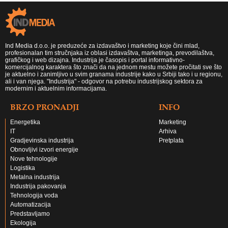
Ind Media d.o.o. je preduzeće za izdavaštvo i marketing koje čini mlad,
profesionalan tim stručnjaka iz oblasi izdavaštva, marketinga, prevodilaštva,
grafičkog i web dizajna. Industrija je časopis i portal informativno-
komercijalnog karaktera što znači da na jednom mestu možete pročitati sve što
je aktuelno i zanimljivo u svim granama industrije kako u Srbiji tako i u regionu,
ali i van njega. "Industrija" - odgovor na potrebu industrijskog sektora za
modernim i aktuelnim informacijama.
BRZO PRONADJI
INFO
Energetika
Marketing
IT
Arhiva
Gradjevinska industrija
Pretplata
Obnovljivi izvori energije
Nove tehnologije
Logistika
Metalna industrija
Industrija pakovanja
Tehnologija voda
Automatizacija
Predstavljamo
Ekologija