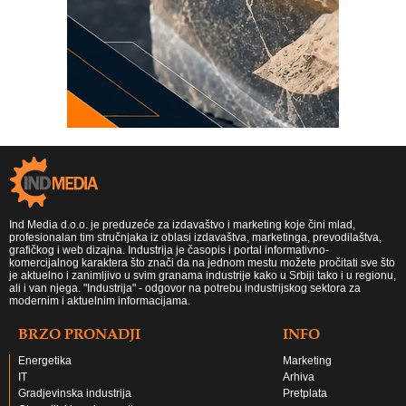
Ind Media d.o.o. je preduzeće za izdavaštvo i marketing koje čini mlad,
profesionalan tim stručnjaka iz oblasi izdavaštva, marketinga, prevodilaštva,
grafičkog i web dizajna. Industrija je časopis i portal informativno-
komercijalnog karaktera što znači da na jednom mestu možete pročitati sve što
je aktuelno i zanimljivo u svim granama industrije kako u Srbiji tako i u regionu,
ali i van njega. "Industrija" - odgovor na potrebu industrijskog sektora za
modernim i aktuelnim informacijama.
BRZO PRONADJI
INFO
Energetika
Marketing
IT
Arhiva
Gradjevinska industrija
Pretplata