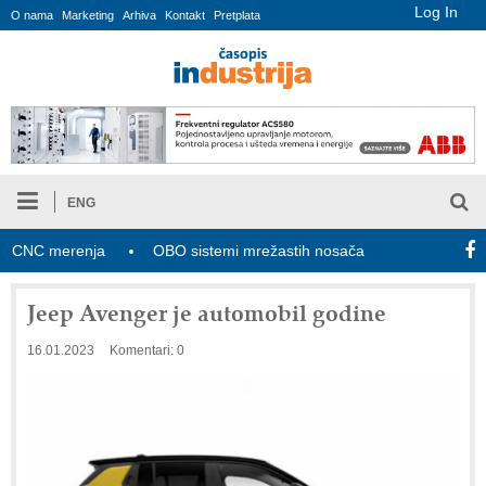
Log In
O nama
Marketing
Arhiva
Kontakt
Pretplata
ENG
NC merenja
OBO sistemi mrežastih nosača kablova
Novi za
Jeep Avenger je automobil godine
16.01.2023
Komentari: 0