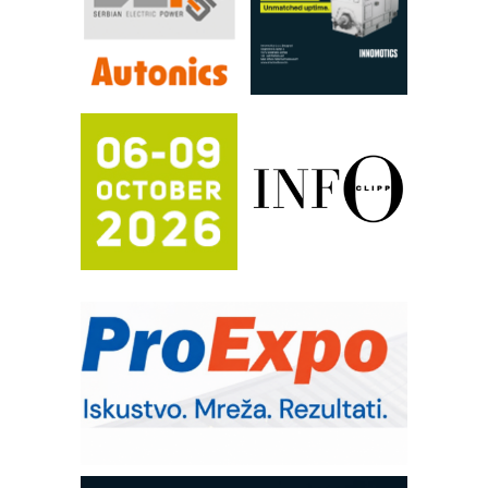
procesnim sistemima
RILINEX kompanije Rittal
FANUC: Najbolje za vašu pametnu
automatizaciju
Efikasno upravljanje energijom
Automatizacija pakovanja · Display
(Shelf-Ready) omotnice
Potpuna efikasnost bez složenih
sistema
Trajna oznaka kao dugoročna korist
Bezbednost na prvom mestu!
IB BLUMENAUER - više od 40 godina
poverenja u industriji
RMQ-TITAN ADVANCED INDICATOR
– Pametna signalizacija za efikasnije
upravljanje mašinama
Mitutoyo Crysta-Apex V PLUS: Nova
era CNC merenja