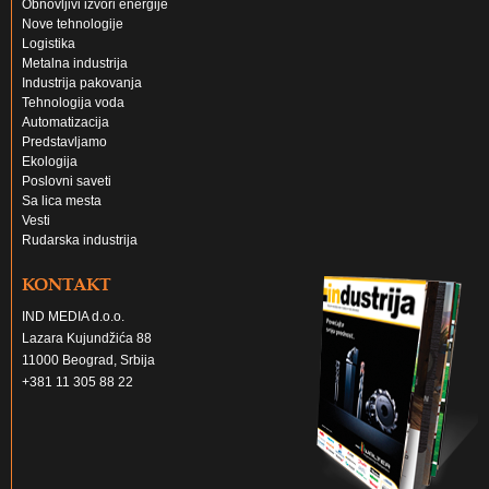
Obnovljivi izvori energije
Nove tehnologije
Logistika
Metalna industrija
Industrija pakovanja
Tehnologija voda
Automatizacija
Predstavljamo
Ekologija
Poslovni saveti
Sa lica mesta
Vesti
Rudarska industrija
KONTAKT
IND MEDIA d.o.o.
Lazara Kujundžića 88
11000 Beograd, Srbija
+381 11 305 88 22