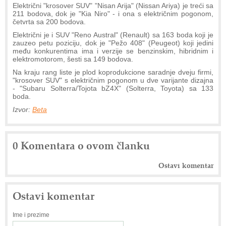
Električni "krosover SUV" "Nisan Arija" (Nissan Ariya) je treći sa
211 bodova, dok je "Kia Niro" - i ona s električnim pogonom,
četvrta sa 200 bodova.
Električni je i SUV "Reno Austral" (Renault) sa 163 boda koji je
zauzeo petu poziciju, dok je "Pežo 408" (Peugeot) koji jedini
među konkurentima ima i verzije se benzinskim, hibridnim i
elektromotorom, šesti sa 149 bodova.
Na kraju rang liste je plod koprodukcione saradnje dveju firmi,
"krosover SUV" s električnim pogonom u dve varijante dizajna
- "Subaru Solterra/Tojota bZ4X" (Solterra, Toyota) sa 133
boda.
Izvor:
Beta
0 Komentara o ovom članku
Ostavi komentar
Ostavi komentar
Ime i prezime