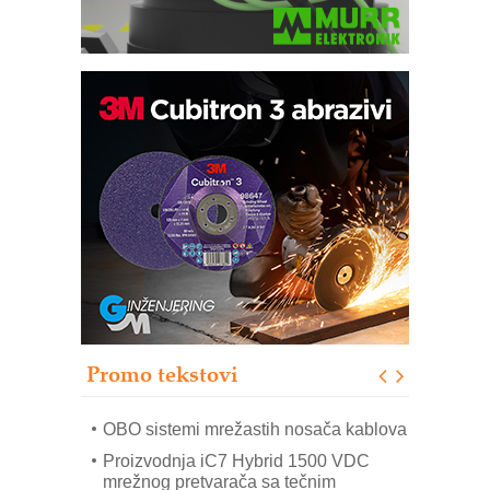
Potpuna efikasnost bez složenih
sistema
Trajna oznaka kao dugoročna korist
Bezbednost na prvom mestu!
IB BLUMENAUER - više od 40 godina
poverenja u industriji
RMQ-TITAN ADVANCED INDICATOR
– Pametna signalizacija za efikasnije
upravljanje mašinama
Promo tekstovi
Mitutoyo Crysta-Apex V PLUS: Nova
era CNC merenja
OBO sistemi mrežastih nosača kablova
Proizvodnja iC7 Hybrid 1500 VDC
mrežnog pretvarača sa tečnim