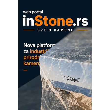
OBO sistemi mrežastih nosača kablova
Proizvodnja iC7 Hybrid 1500 VDC
mrežnog pretvarača sa tečnim
hlađenjem
COMBYPACK
EVOKS Maintenance Management