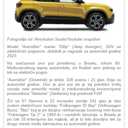
Fotografija od: Revolution Studio/Youtube snapshot
Model "Avendžer" marke "Džip" (Jeep Avenger), SUV sa
električnim pogonom, dobitnik je nagrade za automobil godine
2023.
Na svečanosti prvi put priređenoj u Briselu, tokom 60.
Međunarodnog sajma automobila, svi finalisti sem jednog su
bili na električni pogon.
"Avendžer" (Osvetnik) je dobio 328 poena i 21 glas žirija za
automobil godine. Ovo je prvi put da je taj prestižni trofej
osvojio neki američki model iz međunarodnog konzorcijuma
proizvođača "Stelantis" (Stellantis) koji predvodi FIAT.
Žiri sa 57 članova iz 22 evropske zemlje 241 glas je dao
malom električnom kombiju "Folksvagen ID Baz" (Volkswagen
Buzz). "Baz" koji je po dizajnu reinkarnacija čuvenog mini-busa
"Foksvagen Tip 2" iz 1950-ih i narednih decenija, u Briselu je
po čak 16 kriterijuma bio najbolji, ali je to bilo dovoljno tek za
drugo mesto među takmacima za automobil godine.