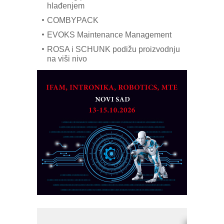
hlađenjem
COMBYPACK
EVOKS Maintenance Management
ROSA i SCHUNK podižu proizvodnju
na viši nivo
Detekcija različitih oblika
MAREX - Lim i mašine za savremena
rešenja
Marcom-plast d.o.o.- vaš pouzdan
partner
CTO - Prilagodite svoju toplinsku
obradu!
Razvoj asortimanskog pravca MINI-
PLC AKYTEC
AUKOM: Svetski standard metrologije
dostupan u Srbiji
MOTOMAN – NEXT-Robotika vođena
veštačkom inteligencijom