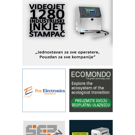
I.SAFE MOBILE revolucioniše
industrijsku automatizaciju
pionirskimmobile operator PANEL-OM
Fleksibilno stezanje i brzo
podešavanje u proizvodnji prototipova
KIP KOP – napredna rešenja za
savremene industrijske i logističke
objekte
Alba d.o.o. – 35 godina preciznosti u
metrologiji i pametnim dozirnim
rešenjima
IBeRTIM - oprema za ispitivanje
kontrole kvaliteta
STAUFF – Komponente koje
povećavaju pouzdanost hidrauličkih
sistema
YAMADA pumpe – japanska
pouzdanost u transferu fluida
Filtration Group Industrial – Napredna
rešenja za filtraciju u hidrauličkim i