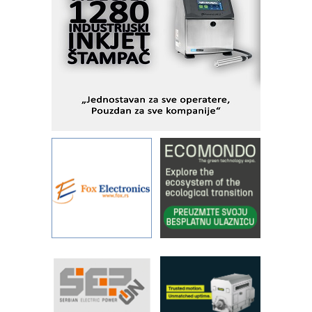
objekte
Alba d.o.o. – 35 godina preciznosti u
metrologiji i pametnim dozirnim
rešenjima
IBeRTIM - oprema za ispitivanje
kontrole kvaliteta
STAUFF – Komponente koje
povećavaju pouzdanost hidrauličkih
sistema
YAMADA pumpe – japanska
pouzdanost u transferu fluida
Filtration Group Industrial – Napredna
rešenja za filtraciju u hidrauličkim i
procesnim sistemima
Art Utopia Studio – vizuelne priče
industrije i biznisa
RILINEX kompanije Rittal
FANUC: Najbolje za vašu pametnu
automatizaciju