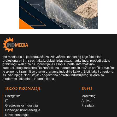
Ind Media d.o.o. je preduzeće za izdavaštvo i marketing koje čini mlad,
profesionalan tim stručnjaka iz oblasi izdavaštva, marketinga, prevodilaštva,
grafičkog i web dizajna. Industrija je časopis i portal informativno-
komercijalnog karaktera što znači da na jednom mestu možete pročitati sve što
je aktuelno i zanimljivo u svim granama industrije kako u Srbiji tako i u regionu,
ali i van njega. "Industrija" - odgovor na potrebu industrijskog sektora za
modernim i aktuelnim informacijama.
BRZO PRONADJI
INFO
Energetika
Marketing
IT
Arhiva
Gradjevinska industrija
Pretplata
Obnovljivi izvori energije
Nove tehnologije