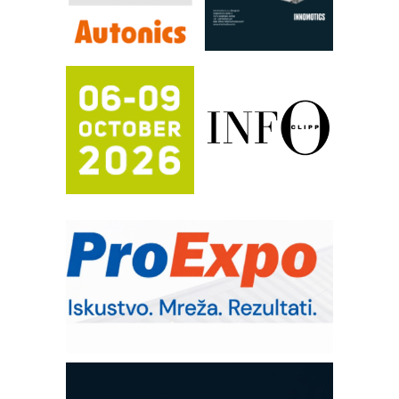
Efikasno upravljanje energijom
Automatizacija pakovanja · Display
(Shelf-Ready) omotnice
Proizvodnja iC7 Hybrid 1500 VDC
mrežnog pretvarača sa tečnim
hlađenjem
Potpuna efikasnost bez složenih
sistema
Trajna oznaka kao dugoročna korist
Bezbednost na prvom mestu!
IB BLUMENAUER - više od 40 godina
poverenja u industriji
RMQ-TITAN ADVANCED INDICATOR
– Pametna signalizacija za efikasnije
upravljanje mašinama
Sigurnije ispitivanje transformatora u
solarnim elektranama i vetroparkovima
COMBYPACK