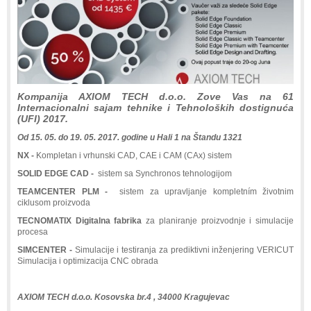
Kompanija AXIOM TECH d.o.o. Zove Vas na 61
Internacionalni sajam tehnike i Tehnoloških dostignuća
(UFI) 2017.
Od 15. 05. do 19. 05. 2017. godine u Hali 1 na Štandu 1321
NX -
Kompletan i vrhunski CAD, CAE i CAM (CAx) sistem
SOLID EDGE CAD -
sistem sa Synchronos tehnologijom
TEAMCENTER PLM -
sistem za upravljanje kompletním životnim
ciklusom proizvoda
TECNOMATIX Digitalna fabrika
za planiranje proizvodnje i simulacije
procesa
SIMCENTER -
Simulacije i testiranja za prediktivni inženjering VERICUT
Simulacija i optimizacija CNC obrada
AXIOM TECH d.o.o. Kosovska br.4 , 34000 Kragujevac