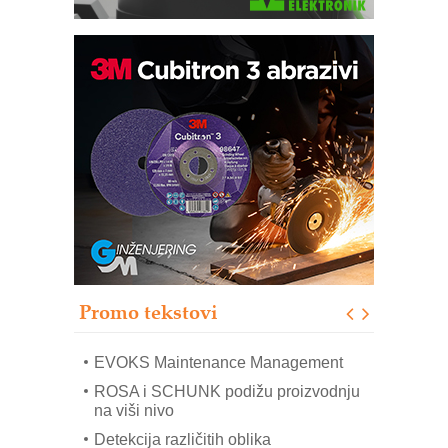
Trajna oznaka kao dugoročna korist
Bezbednost na prvom mestu!
IB BLUMENAUER - više od 40 godina
poverenja u industriji
RMQ-TITAN ADVANCED INDICATOR
– Pametna signalizacija za efikasnije
upravljanje mašinama
Sigurnije ispitivanje transformatora u
solarnim elektranama i vetroparkovima
Promo tekstovi
COMBYPACK
EVOKS Maintenance Management
ROSA i SCHUNK podižu proizvodnju
na viši nivo
Detekcija različitih oblika