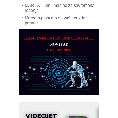
MAREX - Lim i mašine za savremena
rešenja
Marcom-plast d.o.o.- vaš pouzdan
partner
CTO - Prilagodite svoju toplinsku
obradu!
Razvoj asortimanskog pravca MINI-
PLC AKYTEC
AUKOM: Svetski standard metrologije
dostupan u Srbiji
MOTOMAN – NEXT-Robotika vođena
veštačkom inteligencijom
I.SAFE MOBILE revolucioniše
industrijsku automatizaciju
pionirskimmobile operator PANEL-OM
Fleksibilno stezanje i brzo
podešavanje u proizvodnji prototipova
KIP KOP – napredna rešenja za
savremene industrijske i logističke