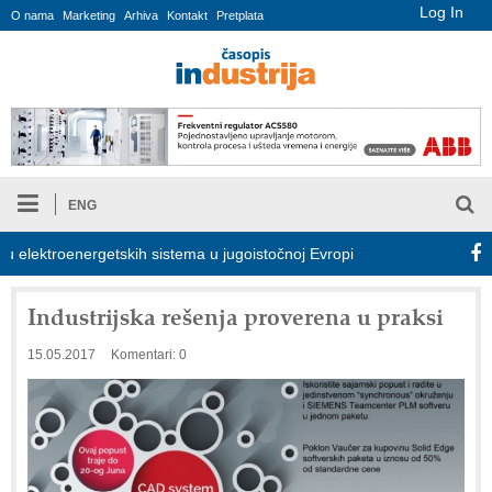
Log In
O nama
Marketing
Arhiva
Kontakt
Pretplata
ENG
lektroenergetskih sistema u jugoistočnoj Evropi
COMBYPACK
Industrijska rešenja proverena u praksi
15.05.2017
Komentari: 0