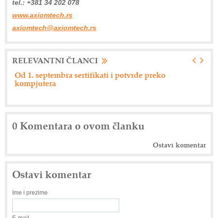
tel.: +381 34 202 078
www.axiomtech.rs
axiomtech@axiomtech.rs
RELEVANTNI ČLANCI
Od 1. septembra sertifikati i potvrde preko
Ne
kompjutera
0 Komentara o ovom članku
Ostavi komentar
Ostavi komentar
Ime i prezime
E-mail