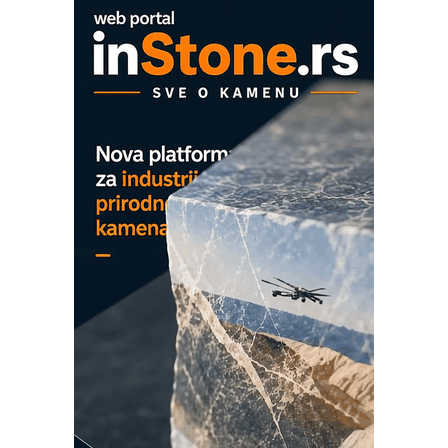
EVOKS Maintenance Management
ROSA i SCHUNK podižu proizvodnju
na viši nivo
Detekcija različitih oblika
MAREX - Lim i mašine za savremena
rešenja