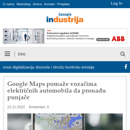
Log In
O nama
Marketing
Arhiva
Kontakt
Pretplata
ENG
digitalizaciju dozvola i strožu kontrolu emisija
Proizvodnja iC7 
Google Maps pomaže vozačima
električnih automobila da pronađu
punjače
22.11.2022
Komentari: 0