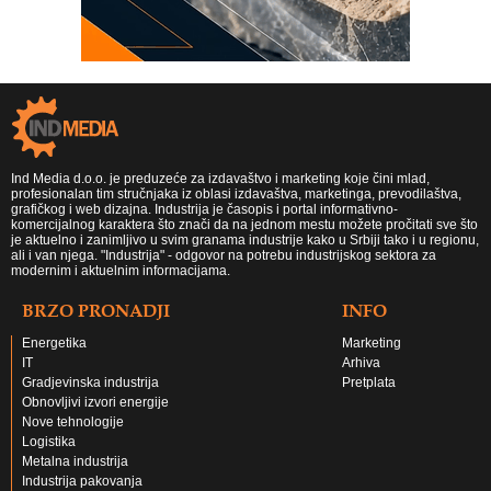
Ind Media d.o.o. je preduzeće za izdavaštvo i marketing koje čini mlad,
profesionalan tim stručnjaka iz oblasi izdavaštva, marketinga, prevodilaštva,
grafičkog i web dizajna. Industrija je časopis i portal informativno-
komercijalnog karaktera što znači da na jednom mestu možete pročitati sve što
je aktuelno i zanimljivo u svim granama industrije kako u Srbiji tako i u regionu,
ali i van njega. "Industrija" - odgovor na potrebu industrijskog sektora za
modernim i aktuelnim informacijama.
BRZO PRONADJI
INFO
Energetika
Marketing
IT
Arhiva
Gradjevinska industrija
Pretplata
Obnovljivi izvori energije
Nove tehnologije
Logistika
Metalna industrija
Industrija pakovanja