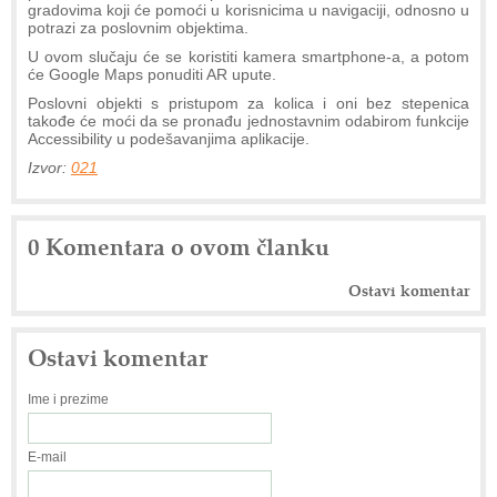
gradovima koji će pomoći u korisnicima u navigaciji, odnosno u
potrazi za poslovnim objektima.
U ovom slučaju će se koristiti kamera smartphone-a, a potom
će Google Maps ponuditi AR upute.
Poslovni objekti s pristupom za kolica i oni bez stepenica
takođe će moći da se pronađu jednostavnim odabirom funkcije
Accessibility u podešavanjima aplikacije.
Izvor:
021
0 Komentara o ovom članku
Ostavi komentar
Ostavi komentar
Ime i prezime
E-mail