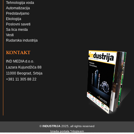
Tehnologija voda
Automatizacija
Predstavljamo
Ekologija
Poslovni saveti
Sa lica mesta
Vesti
Rudarska industrija
KONTAKT
IND MEDIA d.o.o.
Lazara Kujundžića 88
11000 Beograd, Srbija
+381 11 305 88 22
©
INDUSTRIJA
2025, all rights reserved
Izrada portala
*nbgteam