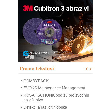
Bezbednost na prvom mestu!
IB BLUMENAUER - više od 40 godina
poverenja u industriji
RMQ-TITAN ADVANCED INDICATOR
– Pametna signalizacija za efikasnije
upravljanje mašinama
Sigurnije ispitivanje transformatora u
solarnim elektranama i vetroparkovima
Pranje točkova na gradilištu- standard
modernog i odgovornog građenja
Proizvodnja iC7 Hybrid 1500 VDC
Promo tekstovi
mrežnog pretvarača sa tečnim
hlađenjem
COMBYPACK
EVOKS Maintenance Management
ROSA i SCHUNK podižu proizvodnju
na viši nivo
Detekcija različitih oblika