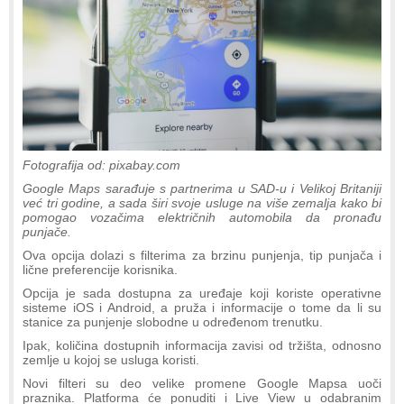
Fotografija od: pixabay.com
Google Maps sarađuje s partnerima u SAD-u i Velikoj Britaniji
već tri godine, a sada širi svoje usluge na više zemalja kako bi
pomogao vozačima električnih automobila da pronađu
punjače.
Ova opcija dolazi s filterima za brzinu punjenja, tip punjača i
lične preferencije korisnika.
Opcija je sada dostupna za uređaje koji koriste operativne
sisteme iOS i Android, a pruža i informacije o tome da li su
stanice za punjenje slobodne u određenom trenutku.
Ipak, količina dostupnih informacija zavisi od tržišta, odnosno
zemlje u kojoj se usluga koristi.
Novi filteri su deo velike promene Google Mapsa uoči
praznika. Platforma će ponuditi i Live View u odabranim