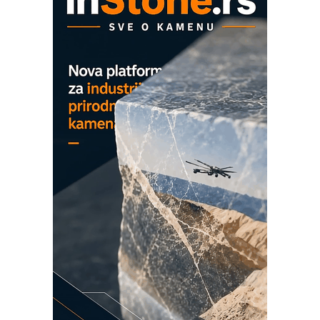
EVOKS Maintenance Management
ROSA i SCHUNK podižu proizvodnju
na viši nivo
Detekcija različitih oblika