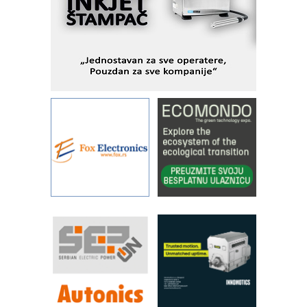
objekte
Alba d.o.o. – 35 godina preciznosti u
metrologiji i pametnim dozirnim
rešenjima
IBeRTIM - oprema za ispitivanje
kontrole kvaliteta
STAUFF – Komponente koje
povećavaju pouzdanost hidrauličkih
sistema
YAMADA pumpe – japanska
pouzdanost u transferu fluida
Filtration Group Industrial – Napredna
rešenja za filtraciju u hidrauličkim i
procesnim sistemima
RILINEX kompanije Rittal
FANUC: Najbolje za vašu pametnu
automatizaciju
Efikasno upravljanje energijom
Automatizacija pakovanja · Display