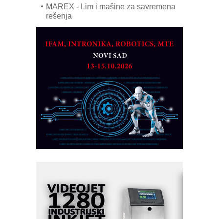
MAREX - Lim i mašine za savremena
rešenja
Marcom-plast d.o.o.- vaš pouzdan
partner
CTO - Prilagodite svoju toplinsku
obradu!
Razvoj asortimanskog pravca MINI-
PLC AKYTEC
AUKOM: Svetski standard metrologije
dostupan u Srbiji
MOTOMAN – NEXT-Robotika vođena
veštačkom inteligencijom
I.SAFE MOBILE revolucioniše
industrijsku automatizaciju
pionirskimmobile operator PANEL-OM
Fleksibilno stezanje i brzo
podešavanje u proizvodnji prototipova
KIP KOP – napredna rešenja za
savremene industrijske i logističke