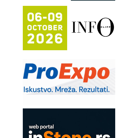
(Shelf-Ready) omotnice
Potpuna efikasnost bez složenih
sistema
Trajna oznaka kao dugoročna korist
Bezbednost na prvom mestu!
IB BLUMENAUER - više od 40 godina
poverenja u industriji
RMQ-TITAN ADVANCED INDICATOR
– Pametna signalizacija za efikasnije
upravljanje mašinama
Sigurnije ispitivanje transformatora u
solarnim elektranama i vetroparkovima
Pranje točkova na gradilištu- standard
modernog i odgovornog građenja
Proizvodnja iC7 Hybrid 1500 VDC
mrežnog pretvarača sa tečnim
hlađenjem
COMBYPACK