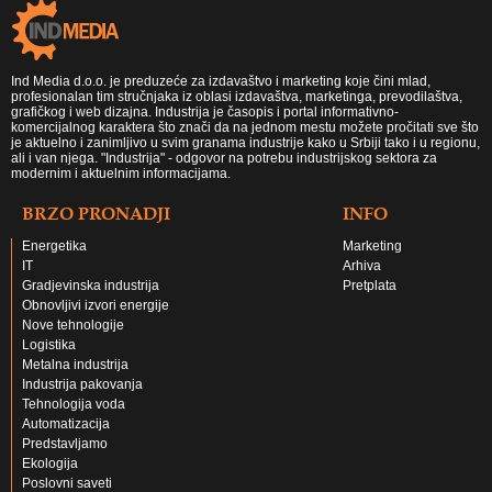
Ind Media d.o.o. je preduzeće za izdavaštvo i marketing koje čini mlad,
profesionalan tim stručnjaka iz oblasi izdavaštva, marketinga, prevodilaštva,
grafičkog i web dizajna. Industrija je časopis i portal informativno-
komercijalnog karaktera što znači da na jednom mestu možete pročitati sve što
je aktuelno i zanimljivo u svim granama industrije kako u Srbiji tako i u regionu,
ali i van njega. "Industrija" - odgovor na potrebu industrijskog sektora za
modernim i aktuelnim informacijama.
BRZO PRONADJI
INFO
Energetika
Marketing
IT
Arhiva
Gradjevinska industrija
Pretplata
Obnovljivi izvori energije
Nove tehnologije
Logistika
Metalna industrija
Industrija pakovanja
Tehnologija voda
Automatizacija
Predstavljamo
Ekologija
Poslovni saveti