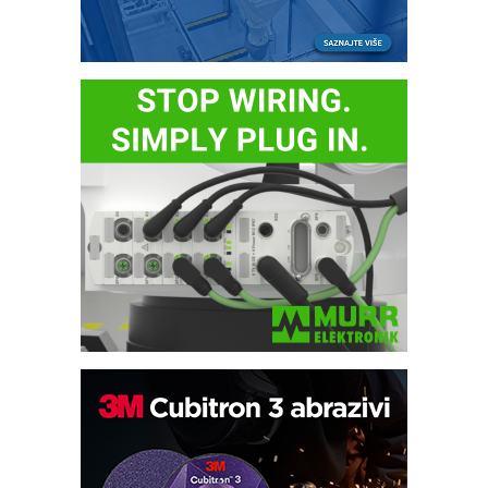
Potpuna efikasnost bez složenih
sistema
Trajna oznaka kao dugoročna korist