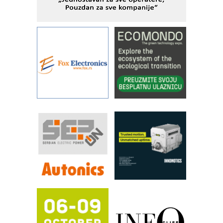
Alba d.o.o. – 35 godina preciznosti u
metrologiji i pametnim dozirnim
rešenjima
IBeRTIM - oprema za ispitivanje
kontrole kvaliteta
STAUFF – Komponente koje
povećavaju pouzdanost hidrauličkih
sistema
YAMADA pumpe – japanska
pouzdanost u transferu fluida
Filtration Group Industrial – Napredna
rešenja za filtraciju u hidrauličkim i
procesnim sistemima
RILINEX kompanije Rittal
FANUC: Najbolje za vašu pametnu
automatizaciju
Efikasno upravljanje energijom
Automatizacija pakovanja · Display
(Shelf-Ready) omotnice