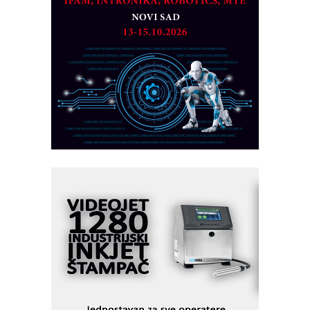
MAREX - Lim i mašine za savremena
rešenja
Marcom-plast d.o.o.- vaš pouzdan
partner
CTO - Prilagodite svoju toplinsku
obradu!
Razvoj asortimanskog pravca MINI-
PLC AKYTEC
AUKOM: Svetski standard metrologije
dostupan u Srbiji
MOTOMAN – NEXT-Robotika vođena
veštačkom inteligencijom
I.SAFE MOBILE revolucioniše
industrijsku automatizaciju
pionirskimmobile operator PANEL-OM
Fleksibilno stezanje i brzo
podešavanje u proizvodnji prototipova
KIP KOP – napredna rešenja za
savremene industrijske i logističke
objekte