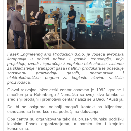
Fasek Engineering and Production d.o.o. je vodeća evropska
kompanija u oblasti naftnih i gasnih tehnologija, koja
projektuje, izvodi i isporučuje kompletne blok stanice, sisteme
za skladištenje i transport gasa i naftnih produkata te poseduje
sopstvenu proizvodnju gasnih, pneumatskih i
elektrohidrauličkih pogona za kuglaste slavine različitih
proizvođača.
Glavni razvojno inženjerski centar osnovan je 1992. godine i
smešten je u Rotenburgu / Nemačka sa svoje dve fabrike, a
središnji prodajni i promotivni centar nalazi se u Beču / Austrija.
Da bi se osigurao najbolji mogući kontakt sa klijentima,
osnovane su firme-kćeri na područjima delovanja.
Oba centra su organizovana tako da pruže vrhunsku podršku
lokalnim Fasek organizacijama, a samim tim i krajnjim
korisnicima.