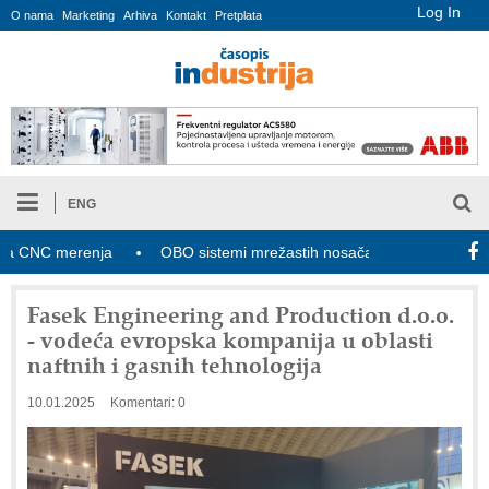
Log In
O nama
Marketing
Arhiva
Kontakt
Pretplata
ENG
C merenja
OBO sistemi mrežastih nosača kablova
Novi za
Fasek Engineering and Production d.o.o.
- vodeća evropska kompanija u oblasti
naftnih i gasnih tehnologija
10.01.2025
Komentari: 0