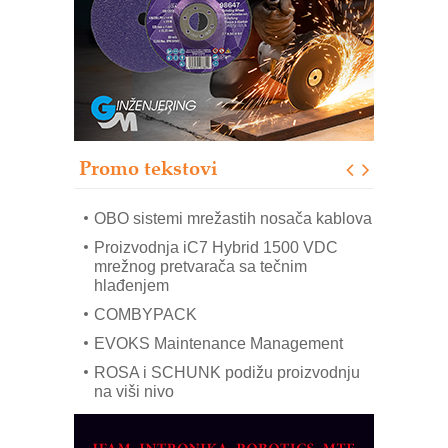
Bezbednost na prvom mestu!
IB BLUMENAUER - više od 40 godina
poverenja u industriji
RMQ-TITAN ADVANCED INDICATOR
– Pametna signalizacija za efikasnije
upravljanje mašinama
Promo tekstovi
Mitutoyo Crysta-Apex V PLUS: Nova
era CNC merenja
OBO sistemi mrežastih nosača kablova
Proizvodnja iC7 Hybrid 1500 VDC
mrežnog pretvarača sa tečnim
hlađenjem
COMBYPACK
EVOKS Maintenance Management
ROSA i SCHUNK podižu proizvodnju
na viši nivo
Detekcija različitih oblika