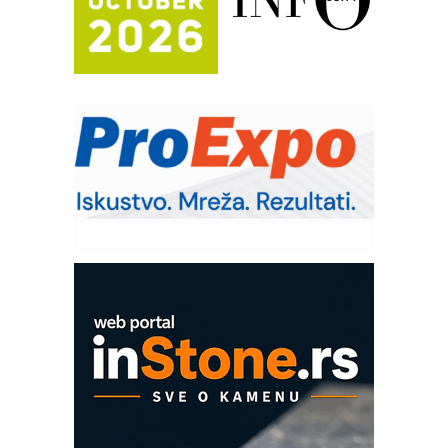
Potpuna efikasnost bez složenih
sistema
Trajna oznaka kao dugoročna korist
Bezbednost na prvom mestu!
IB BLUMENAUER - više od 40 godina
poverenja u industriji
RMQ-TITAN ADVANCED INDICATOR
– Pametna signalizacija za efikasnije
upravljanje mašinama
Mitutoyo Crysta-Apex V PLUS: Nova
era CNC merenja
OBO sistemi mrežastih nosača kablova
Proizvodnja iC7 Hybrid 1500 VDC
mrežnog pretvarača sa tečnim
hlađenjem
COMBYPACK
EVOKS Maintenance Management