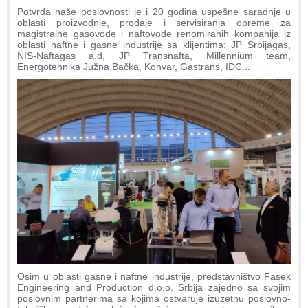
Potvrda naše poslovnosti je i 20 godina uspešne saradnje u
oblasti proizvodnje, prodaje i servisiranja opreme za
magistralne gasovode i naftovode renomiranih kompanija iz
oblasti naftne i gasne industrije sa klijentima: JP Srbijagas,
NIS-Naftagas a.d, JP Transnafta, Millennium team,
Energotehnika Južna Bačka, Konvar, Gastrans, IDC...
Osim u oblasti gasne i naftne industrije, predstavništvo Fasek
Engineering and Production d.o.o. Srbija zajedno sa svojim
poslovnim partnerima sa kojima ostvaruje izuzetnu poslovno-