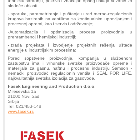
tehničku saradnju, pokriva i značajan opseg usluga vezanih za
sledeće oblasti:
-Isporuka, parametriranje i puštanje u rad merno-regulacionih
krugova baziranih na ventilima sa kontinualnim upravljanjem i
procesnoj opremi, kao i servis i održavanje;
-Automatizacija i optimizacija procesa proizvodnje u
prehrambenoj i hemijskoj industriji;
-Izrada projekata i izvodjenje projektnih rešenja uštede
energije u industrijskim procesima;
Pored sopstvene proizvodnje, kompanija u službenom
zastupstvu ima i vrhunske svetske proizvođače opreme i
materijala za gasnu, naftnu i procesnu industriju Samson -
nemački proizvođač regulacionih ventila i SEAL FOR LIFE,
najkvalitetnija svetska izolacija za gasovode.
Fasek Engineering and Production d.o.o.
Mileševska 1a
21000 Novi Sad
Srbija
Tel. 021/453-148
www.fasek.rs