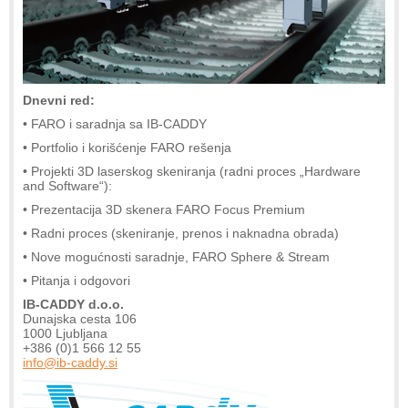
Dnevni red:
• FARO i saradnja sa IB-CADDY
• Portfolio i korišćenje FARO rešenja
• Projekti 3D laserskog skeniranja (radni proces „Hardware
and Software“):
• Prezentacija 3D skenera FARO Focus Premium
• Radni proces (skeniranje, prenos i naknadna obrada)
• Nove mogućnosti saradnje, FARO Sphere & Stream
• Pitanja i odgovori
IB-CADDY d.o.o.
Dunajska cesta 106
1000 Ljubljana
+386 (0)1 566 12 55
info@ib-caddy.si