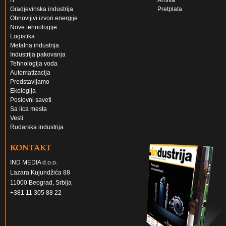
IT
Arhiva
Gradjevinska industrija
Pretplata
Obnovljivi izvori energije
Nove tehnologije
Logistika
Metalna industrija
Industrija pakovanja
Tehnologija voda
Automatizacija
Predstavljamo
Ekologija
Poslovni saveti
Sa lica mesta
Vesti
Rudarska industrija
KONTAKT
IND MEDIA d.o.o.
Lazara Kujundžića 88
11000 Beograd, Srbija
+381 11 305 88 22