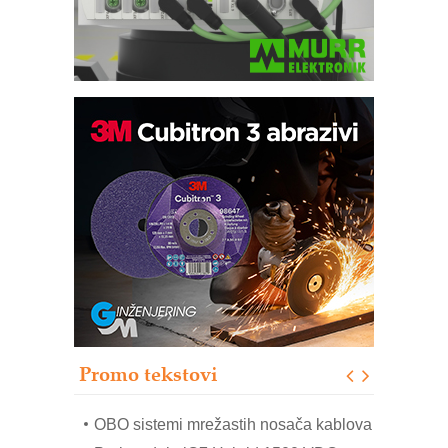
Potpuna efikasnost bez složenih
sistema
Trajna oznaka kao dugoročna korist
Bezbednost na prvom mestu!
IB BLUMENAUER - više od 40 godina
poverenja u industriji
RMQ-TITAN ADVANCED INDICATOR
– Pametna signalizacija za efikasnije
upravljanje mašinama
Promo tekstovi
Mitutoyo Crysta-Apex V PLUS: Nova
era CNC merenja
OBO sistemi mrežastih nosača kablova