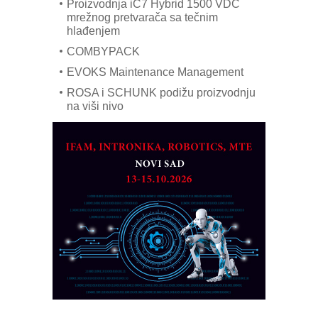
Proizvodnja iC7 Hybrid 1500 VDC
mrežnog pretvarača sa tečnim
hlađenjem
COMBYPACK
EVOKS Maintenance Management
ROSA i SCHUNK podižu proizvodnju
na viši nivo
Detekcija različitih oblika
MAREX - Lim i mašine za savremena
rešenja
Marcom-plast d.o.o.- vaš pouzdan
partner
CTO - Prilagodite svoju toplinsku
obradu!
Razvoj asortimanskog pravca MINI-
PLC AKYTEC
AUKOM: Svetski standard metrologije
dostupan u Srbiji
MOTOMAN – NEXT-Robotika vođena