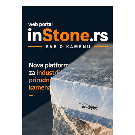
Mitutoyo Crysta-Apex V PLUS: Nova
era CNC merenja
OBO sistemi mrežastih nosača kablova
Proizvodnja iC7 Hybrid 1500 VDC
mrežnog pretvarača sa tečnim
hlađenjem
COMBYPACK
EVOKS Maintenance Management