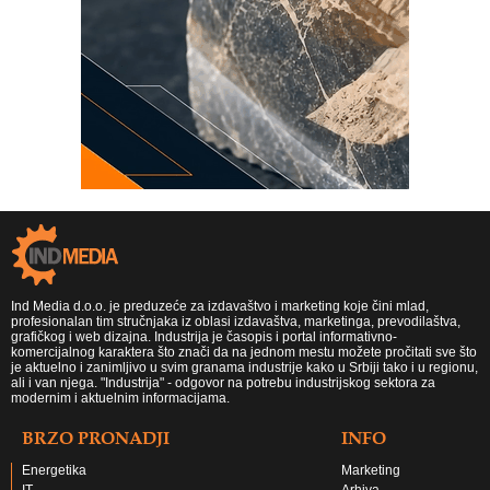
Ind Media d.o.o. je preduzeće za izdavaštvo i marketing koje čini mlad,
profesionalan tim stručnjaka iz oblasi izdavaštva, marketinga, prevodilaštva,
grafičkog i web dizajna. Industrija je časopis i portal informativno-
komercijalnog karaktera što znači da na jednom mestu možete pročitati sve što
je aktuelno i zanimljivo u svim granama industrije kako u Srbiji tako i u regionu,
ali i van njega. "Industrija" - odgovor na potrebu industrijskog sektora za
modernim i aktuelnim informacijama.
BRZO PRONADJI
INFO
Energetika
Marketing