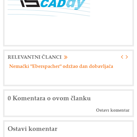
RELEVANTNI ČLANCI
Nemački "Eberspacher" održao dan dobavljača
Ax
0 Komentara o ovom članku
Ostavi komentar
Ostavi komentar