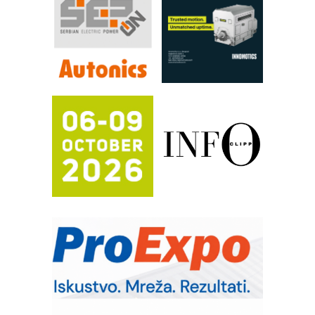
Filtration Group Industrial – Napredna
rešenja za filtraciju u hidrauličkim i
procesnim sistemima
RILINEX kompanije Rittal
FANUC: Najbolje za vašu pametnu
automatizaciju
Efikasno upravljanje energijom
Automatizacija pakovanja · Display
(Shelf-Ready) omotnice
Potpuna efikasnost bez složenih
sistema
Trajna oznaka kao dugoročna korist
Bezbednost na prvom mestu!
IB BLUMENAUER - više od 40 godina
poverenja u industriji
RMQ-TITAN ADVANCED INDICATOR
– Pametna signalizacija za efikasnije
upravljanje mašinama