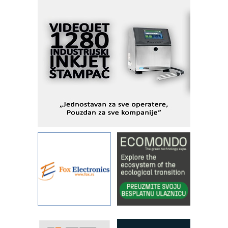
veštačkom inteligencijom
I.SAFE MOBILE revolucioniše
industrijsku automatizaciju
pionirskimmobile operator PANEL-OM
Fleksibilno stezanje i brzo
podešavanje u proizvodnji prototipova
KIP KOP – napredna rešenja za
savremene industrijske i logističke
objekte
Alba d.o.o. – 35 godina preciznosti u
metrologiji i pametnim dozirnim
rešenjima
IBeRTIM - oprema za ispitivanje
kontrole kvaliteta
STAUFF – Komponente koje
povećavaju pouzdanost hidrauličkih
sistema
YAMADA pumpe – japanska
pouzdanost u transferu fluida