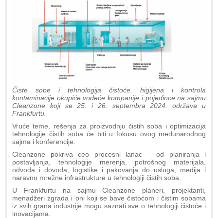
Čiste sobe i tehnologija čistoće, higijena i kontrola
kontaminacije okupiće vodeće kompanije i pojedince na sajmu
Cleanzone koji se 25. i 26. septembra 2024. održava u
Frankfurtu.
Vruće teme, rešenja za proizvodnju čistih soba i optimizacija
tehnologije čistih soba će biti u fokusu ovog međunarodnog
sajma i konferencije.
Cleanzone pokriva ceo procesni lanac – od planiranja i
postavljanja, tehnologije merenja, potrošnog materijala,
odvoda i dovoda, logistike i pakovanja do usluga, medija i
naravno mrežne infrastrukture u tehnologiji čistih soba.
U Frankfurtu na sajmu Cleanzone planeri, projektanti,
menadžeri zgrada i oni koji se bave čistoćom i čistim sobama
iz svih grana industrije mogu saznati sve o tehnologiji čistoće i
inovacijama.