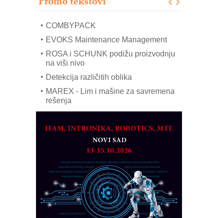
Promo tekstovi
mrežnog pretvarača sa tečnim
hlađenjem
COMBYPACK
EVOKS Maintenance Management
ROSA i SCHUNK podižu proizvodnju
na viši nivo
Detekcija različitih oblika
MAREX - Lim i mašine za savremena
rešenja
Marcom-plast d.o.o.- vaš pouzdan
partner
CTO - Prilagodite svoju toplinsku
obradu!
Razvoj asortimanskog pravca MINI-
PLC AKYTEC
AUKOM: Svetski standard metrologije
dostupan u Srbiji
MOTOMAN – NEXT-Robotika vođena
veštačkom inteligencijom