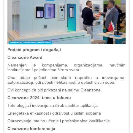
Prateći program i događaji
Cleanzone Award
Namenjen je kompanijama, organizacijama, naučnim
institucijama i pojedincima širom sveta.
Ona odaje počast pionirskom napretku u inovacijama,
automatizaciji, održivosti i efikasnosti u oblasti čistih soba.
Ovi koncepti će biti prikazani na sajmu Cleanzone.
Cleanzone 2024. teme u fokusu
Tehnologija i inovacije za širok spektar aplikacija
Energetska efikasnost i održivost u čistim sobama
Obrazovanje, stalno učenje i profesionalne kvalifikacije
Cleanzone konferencija