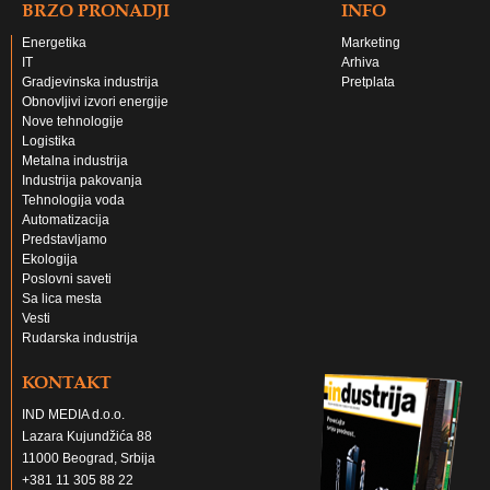
BRZO PRONADJI
INFO
Energetika
Marketing
IT
Arhiva
Gradjevinska industrija
Pretplata
Obnovljivi izvori energije
Nove tehnologije
Logistika
Metalna industrija
Industrija pakovanja
Tehnologija voda
Automatizacija
Predstavljamo
Ekologija
Poslovni saveti
Sa lica mesta
Vesti
Rudarska industrija
KONTAKT
IND MEDIA d.o.o.
Lazara Kujundžića 88
11000 Beograd, Srbija
+381 11 305 88 22