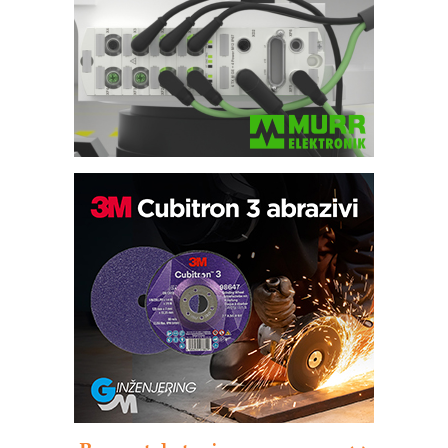
Bezbednost na prvom mestu!
IB BLUMENAUER - više od 40 godina
poverenja u industriji
RMQ-TITAN ADVANCED INDICATOR
– Pametna signalizacija za efikasnije
upravljanje mašinama
Sigurnije ispitivanje transformatora u
solarnim elektranama i vetroparkovima
Pranje točkova na gradilištu- standard
modernog i odgovornog građenja
Proizvodnja iC7 Hybrid 1500 VDC