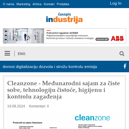
Log In
O nama
Marketing
Arhiva
Kontakt
Pretplata
ENG
 digitalizaciju dozvola i strožu kontrolu emisija
Proizvodnja iC7
Cleanzone - Međunarodni sajam za čiste
sobe, tehnologiju čistoće, higijenu i
kontrolu zagađenja
19.08.2024
Komentari: 0