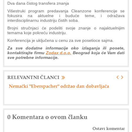
Dva dana čistog transfera znanja
Višestruki program predavanja Cleanzone konferencije se
fokusira na aktuelne i buduće teme, i odražava
interdisciplinarnu industriju čistih soba.
Brojni stručnjaci će podeliti svoje znanje o najaktuelnijim
temama koje pokreću industriju.
Konferencija je uključena u cenu za sve posetioce sajma.
Za sve dodatne informacije oko izlaganja ili posete,
kontaktirajte firmu
Zodax d.o.o.
Beograd koja će Vam dati
sve potrebne informacije.
RELEVANTNI ČLANCI
erspacher" održao dan dobavljača
Axiom Tech d.o.o. 
0 Komentara o ovom članku
Ostavi komentar