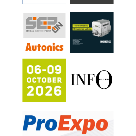
rešenja za filtraciju u hidrauličkim i
procesnim sistemima
RILINEX kompanije Rittal
FANUC: Najbolje za vašu pametnu
automatizaciju
Efikasno upravljanje energijom
Automatizacija pakovanja · Display
(Shelf-Ready) omotnice
Potpuna efikasnost bez složenih
sistema
Trajna oznaka kao dugoročna korist
Bezbednost na prvom mestu!
IB BLUMENAUER - više od 40 godina
poverenja u industriji
RMQ-TITAN ADVANCED INDICATOR
– Pametna signalizacija za efikasnije
upravljanje mašinama
Sigurnije ispitivanje transformatora u