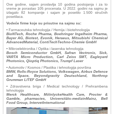
Ove godine, sajam proslavlja 10 godina postojanja i za to
vreme je porastao 105 procenata. U 2022. godini na sajmu je
izlagalo 82 kompanije i sajam je posetilo 1.500 stručnih
posetilaca.
Vodeće firme koje su prisutne na sajmu su:
• Farmaceutska tehnologija / Hemija i biotehnologija
BioNTech, Roche Pharma, Boehringer Ingelheim Pharma,
Bayer AG, Biotest, Evonik, Heraeus, Mitsubishi Chemical
AdvancedMaterial, ContiTechTechno-Chemie GmbH
• Mikroelektronika / Optika i laserska tehnologija
Bosch Semiconductor GmbH, Safran Vectronix, Sick,
VARTA Micro Production, Carl Zeiss SMT, Eagleyard
Photonics, Qioptiq Photonics, Trumpf Laser
• Automotiv / Kosmos / Plastika i tehnologija površina
BMW, Rolls-Royce Solutions, Volkswagen, Airbus Defence
and Space, Beyondgravity Deutschland, Northrop
Grumman LITEF GmbH
• Zdravstvena briga / Medical technology / Prehrambena
tehnologija
Merck Healthcare, MölnlyckeHealth Care, Procter &
Gamble, pharmacies, Universitäts-medizinMainz, Bell
Food Group, IntervetInternational