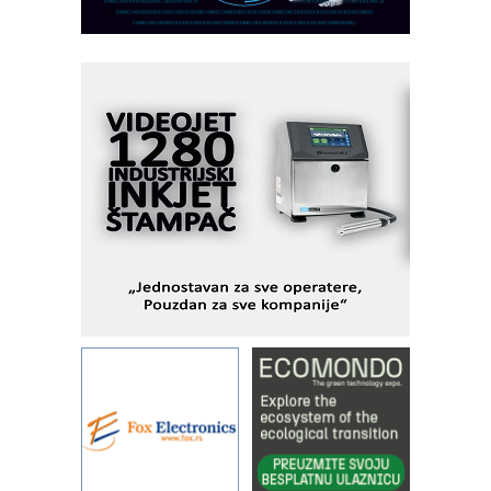
I.SAFE MOBILE revolucioniše
industrijsku automatizaciju
pionirskimmobile operator PANEL-OM
Fleksibilno stezanje i brzo
podešavanje u proizvodnji prototipova
KIP KOP – napredna rešenja za
savremene industrijske i logističke
objekte
Alba d.o.o. – 35 godina preciznosti u
metrologiji i pametnim dozirnim
rešenjima
IBeRTIM - oprema za ispitivanje
kontrole kvaliteta
STAUFF – Komponente koje
povećavaju pouzdanost hidrauličkih
sistema
YAMADA pumpe – japanska
pouzdanost u transferu fluida
Filtration Group Industrial – Napredna