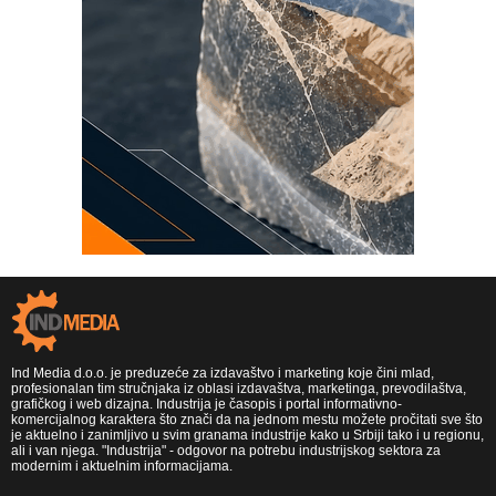
Ind Media d.o.o. je preduzeće za izdavaštvo i marketing koje čini mlad,
profesionalan tim stručnjaka iz oblasi izdavaštva, marketinga, prevodilaštva,
grafičkog i web dizajna. Industrija je časopis i portal informativno-
komercijalnog karaktera što znači da na jednom mestu možete pročitati sve što
je aktuelno i zanimljivo u svim granama industrije kako u Srbiji tako i u regionu,
ali i van njega. "Industrija" - odgovor na potrebu industrijskog sektora za
modernim i aktuelnim informacijama.