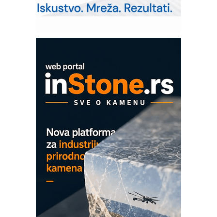
solarnim elektranama i vetroparkovima
Pranje točkova na gradilištu- standard
modernog i odgovornog građenja
Proizvodnja iC7 Hybrid 1500 VDC
mrežnog pretvarača sa tečnim
hlađenjem
COMBYPACK
EVOKS Maintenance Management
ROSA i SCHUNK podižu proizvodnju
na viši nivo
Detekcija različitih oblika