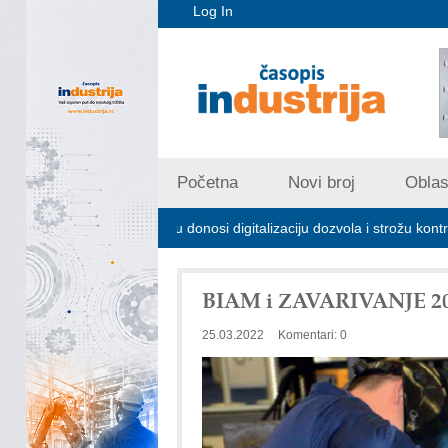
Log In
Početna
Novi broj
Oblast
m zagađivanju donosi digitalizaciju dozvola i strožu kontrolu emisija
BIAM i ZAVARIVANJE 20
25.03.2022
Komentari: 0