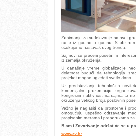
Zanimanje za sudelovanje na ovoj grupi
raste iz godine u godinu. S obziro
očekujemo nastavak ovog trenda.
Sajmovi su praćeni posebnim interesom 
iz zemalja okruženja.
U današnje vreme globalizacije neop
delatnost budući da tehnologija izra
projekat mogao ugledati svetlo dana.
Uz predstavljanje tehnoloških novitet
komercijalne prezentacije, organizov
kongresnim aktivnostima sajma te niz
okruženju velikog broja poslovnih poseti
Važno je naglasiti da prostorne i pr
omogućuju uspešno održavanje međ
propisanim merama i preporukama za j
Biam i Zavarivanje održat će se u pav
www.zv.hr