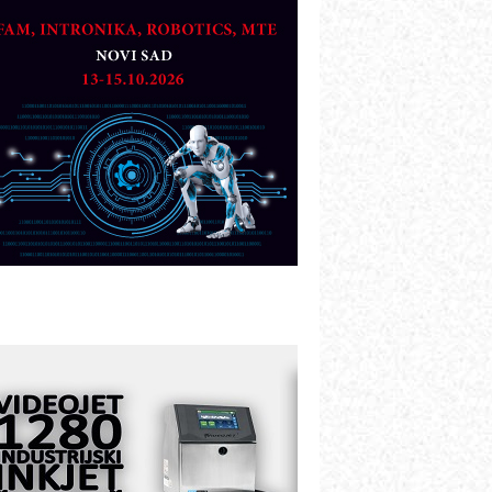
artner
TO - Prilagodite svoju toplinsku
bradu!
azvoj asortimanskog pravca MINI-
PLC AKYTEC
UKOM: Svetski standard metrologije
ostupan u Srbiji
OTOMAN – NEXT-Robotika vođena
eštačkom inteligencijom
.SAFE MOBILE revolucioniše
ndustrijsku automatizaciju
ionirskimmobile operator PANEL-OM
leksibilno stezanje i brzo
odešavanje u proizvodnji prototipova
IP KOP – napredna rešenja za
avremene industrijske i logističke
bjekte
lba d.o.o. – 35 godina preciznosti u
etrologiji i pametnim dozirnim