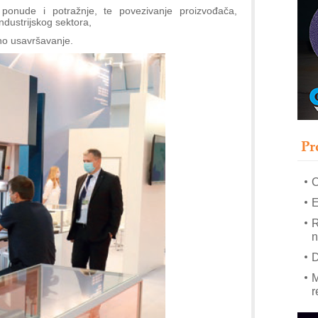
 ponude i potražnje, te povezivanje proizvođača,
industrijskog sektora,
–
čno usavršavanje.
u
S
s
P
m
P
Pr
m
h
E
R
n
D
M
r
M