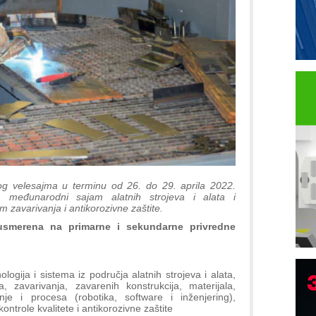
g velesajma u terminu od 26. do 29. aprila 2022.
 međunarodni sajam alatnih strojeva i alata i
avarivanja i antikorozivne zaštite.
smerena na primarne i sekundarne privredne
logija i sistema iz područja alatnih strojeva i alata,
B
, zavarivanja, zavarenih konstrukcija, materijala,
nje i procesa (robotika, software i inženjering),
I
ntrole kvalitete i antikorozivne zaštite
p