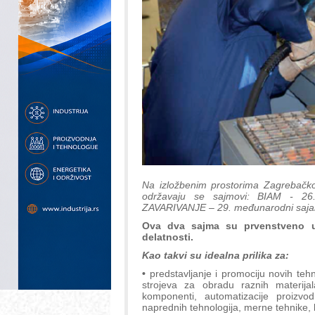
Na izložbenim prostorima Zagrebačko
održavaju se sajmovi: BIAM - 26.
ZAVARIVANJE – 29. međunarodni sajam z
Ova dva sajma su prvenstveno u
delatnosti.
Kao takvi su idealna prilika za:
•
predstavljanje i promociju novih tehno
strojeva za obradu raznih materijala
komponenti, automatizacije proizvod
naprednih tehnologija, merne tehnike, ko