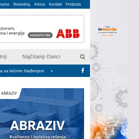
 nama
Marketing
Arhiva
Kontakt
Pretplata
riji
Najčitaniji članci
lađenjem
Minimalac 2027: Sindikati traže veće povećanje