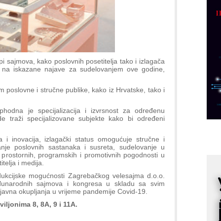
p
C
o
R
 sajmova, kako poslovnih posetitelja tako i izlagača
A
m na iskazane najave za sudelovanjem ove godine,
d
poslovne i stručne publike, kako iz Hrvatske, tako i
M
v
hodna je specijalizacija i izvrsnost za određenu
I
de traži specijalizovane subjekte kako bi određeni
i
p
a i inovacija, izlagački status omogućuje stručne i
F
anje poslovnih sastanaka i susreta, sudelovanje u
 prostornih, programskih i promotivnih pogodnosti u
p
telja i medija.
K
odukcijske mogućnosti Zagrebačkog velesajma d.o.o.
s
unarodnih sajmova i kongresa u skladu sa svim
o
avna okupljanja u vrijeme pandemije Covid-19.
A
iljonima 8, 8A, 9 i 11A.
m