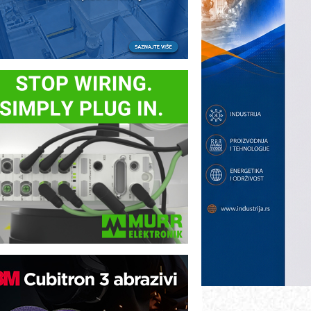
ezbednost na prvom mestu!
B BLUMENAUER - više od 40 godina
overenja u industriji