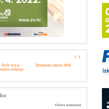
T
B
I
p
–
u
S
s
P
m
a strela 2016
Hannover messe 2016
ABB - 125 god
uspešnog posl
P
m
h
E
nku
R
n
Ostavi komentar