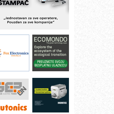
ešenjima
BeRTIM - oprema za ispitivanje
ontrole kvaliteta
TAUFF – Komponente koje
ovećavaju pouzdanost hidrauličkih
istema
AMADA pumpe – japanska
ouzdanost u transferu fluida
iltration Group Industrial – Napredna
ešenja za filtraciju u hidrauličkim i
rocesnim sistemima
ILINEX kompanije Rittal
ANUC: Najbolje za vašu pametnu
utomatizaciju
fikasno upravljanje energijom
utomatizacija pakovanja · Display
Shelf-Ready) omotnice
otpuna efikasnost bez složenih
istema