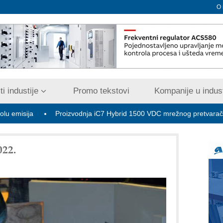
O
i industije
Promo tekstovi
Kompanije u indust
Proizvodnja iC7 Hybrid 1500 VDC mrežnog pretvarača sa tečnim h
22.