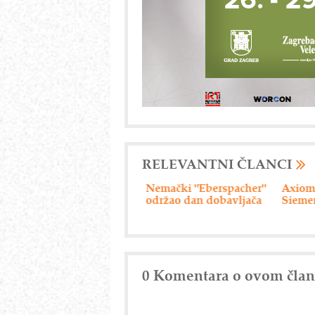
RELEVANTNI ČLANCI
Nemački "Eberspacher"
Axiom Tech d.o.o. -
Drumsk
održao dan dobavljača
Siemensova rešenja
0 Komentara o ovom čla