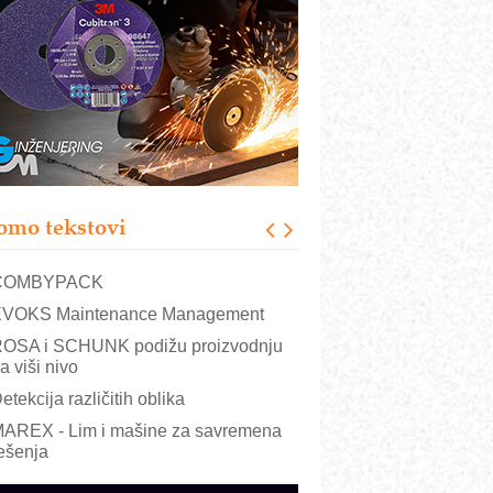
RMQ-TITAN ADVANCED INDICATOR
 Pametna signalizacija za efikasnije
pravljanje mašinama
igurnije ispitivanje transformatora u
olarnim elektranama i vetroparkovima
ranje točkova na gradilištu- standard
odernog i odgovornog građenja
roizvodnja iC7 Hybrid 1500 VDC
omo tekstovi
režnog pretvarača sa tečnim
lađenjem
COMBYPACK
VOKS Maintenance Management
OSA i SCHUNK podižu proizvodnju
a viši nivo
etekcija različitih oblika
AREX - Lim i mašine za savremena
ešenja
arcom-plast d.o.o.- vaš pouzdan