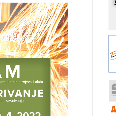
r
I
k
S
p
s
Y
p
F
r
p
R
F
a
E
A
(
P
s