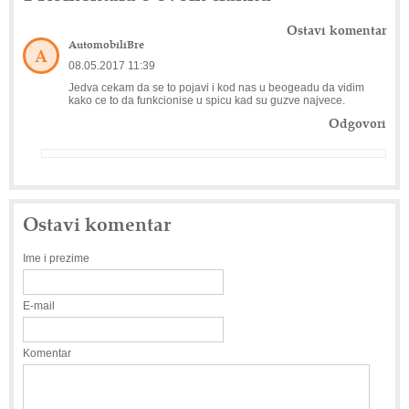
Ostavi komentar
AutomobiliBre
A
08.05.2017 11:39
Jedva cekam da se to pojavi i kod nas u beogeadu da vidim
kako ce to da funkcionise u spicu kad su guzve najvece.
Odgovori
Ostavi komentar
Ime i prezime
E-mail
Komentar