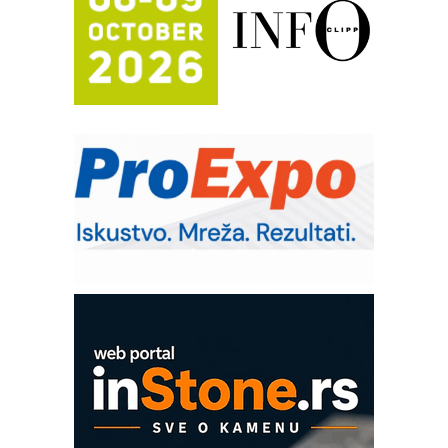
Automatizacija pakovanja · Display
(Shelf-Ready) omotnice
Potpuna efikasnost bez složenih
sistema
Trajna oznaka kao dugoročna korist
Bezbednost na prvom mestu!
IB BLUMENAUER - više od 40 godina
poverenja u industriji
RMQ-TITAN ADVANCED INDICATOR
– Pametna signalizacija za efikasnije
upravljanje mašinama
Mitutoyo Crysta-Apex V PLUS: Nova
era CNC merenja
OBO sistemi mrežastih nosača kablova
Proizvodnja iC7 Hybrid 1500 VDC
mrežnog pretvarača sa tečnim
hlađenjem
COMBYPACK