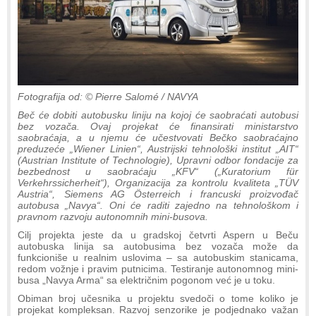
Fotografija od: © Pierre Salomé / NAVYA
Beč će dobiti autobusku liniju na kojoj će saobraćati autobusi
bez vozača. Ovaj projekat će finansirati ministarstvo
saobraćaja, a u njemu će učestvovati Bečko saobraćajno
preduzeće „Wiener Linien“, Austrijski tehnološki institut „AIT“
(Austrian Institute of Technologie), Upravni odbor fondacije za
bezbednost u saobraćaju „KFV“ („Kuratorium für
Verkehrssicherheit“), Organizacija za kontrolu kvaliteta „TÜV
Austria“, Siemens AG Österreich i francuski proizvođač
autobusa „Navya“. Oni će raditi zajedno na tehnološkom i
pravnom razvoju autonomnih mini-busova.
Cilj projekta jeste da u gradskoj četvrti Aspern u Beču
autobuska linija sa autobusima bez vozača može da
funkcioniše u realnim uslovima – sa autobuskim stanicama,
redom vožnje i pravim putnicima. Testiranje autonomnog mini-
busa „Navya Arma“ sa električnim pogonom već je u toku.
Obiman broj učesnika u projektu svedoči o tome koliko je
projekat kompleksan. Razvoj senzorike je podjednako važan