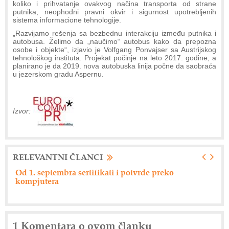
koliko i prihvatanje ovakvog načina transporta od strane
putnika, neophodni pravni okvir i sigurnost upotrebljenih
sistema informacione tehnologije.
„Razvijamo rešenja sa bezbednu interakciju između putnika i
autobusa. Želimo da „naučimo“ autobus kako da prepozna
osobe i objekte“, izjavio je Volfgang Ponvajser sa Austrijskog
tehnološkog instituta. Projekat počinje na leto 2017. godine, a
planirano je da 2019. nova autobuska linija počne da saobraća
u jezerskom gradu Aspernu.
Izvor:
RELEVANTNI ČLANCI
Od 1. septembra sertifikati i potvrde preko
Ne
kompjutera
1 Komentara o ovom članku