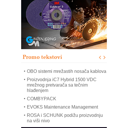
Trajna oznaka kao dugoročna korist
Bezbednost na prvom mestu!
IB BLUMENAUER - više od 40 godina
poverenja u industriji
RMQ-TITAN ADVANCED INDICATOR
– Pametna signalizacija za efikasnije
upravljanje mašinama
Promo tekstovi
Mitutoyo Crysta-Apex V PLUS: Nova
era CNC merenja
OBO sistemi mrežastih nosača kablova
Proizvodnja iC7 Hybrid 1500 VDC
mrežnog pretvarača sa tečnim
hlađenjem
COMBYPACK
EVOKS Maintenance Management
ROSA i SCHUNK podižu proizvodnju
na viši nivo