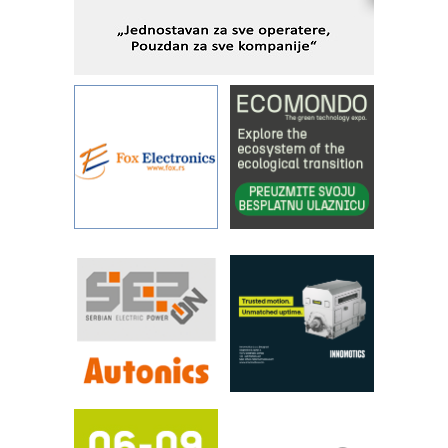
savremene industrijske i logističke
objekte
Alba d.o.o. – 35 godina preciznosti u
metrologiji i pametnim dozirnim
rešenjima
IBeRTIM - oprema za ispitivanje
kontrole kvaliteta
STAUFF – Komponente koje
povećavaju pouzdanost hidrauličkih
sistema
YAMADA pumpe – japanska
pouzdanost u transferu fluida
Filtration Group Industrial – Napredna
rešenja za filtraciju u hidrauličkim i
procesnim sistemima
RILINEX kompanije Rittal
FANUC: Najbolje za vašu pametnu
automatizaciju
Efikasno upravljanje energijom