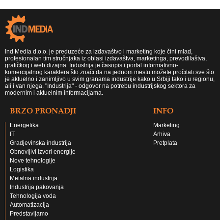
Ind Media d.o.o. je preduzeće za izdavaštvo i marketing koje čini mlad,
profesionalan tim stručnjaka iz oblasi izdavaštva, marketinga, prevodilaštva,
grafičkog i web dizajna. Industrija je časopis i portal informativno-
komercijalnog karaktera što znači da na jednom mestu možete pročitati sve što
je aktuelno i zanimljivo u svim granama industrije kako u Srbiji tako i u regionu,
ali i van njega. "Industrija" - odgovor na potrebu industrijskog sektora za
modernim i aktuelnim informacijama.
BRZO PRONADJI
INFO
Energetika
Marketing
IT
Arhiva
Gradjevinska industrija
Pretplata
Obnovljivi izvori energije
Nove tehnologije
Logistika
Metalna industrija
Industrija pakovanja
Tehnologija voda
Automatizacija
Predstavljamo