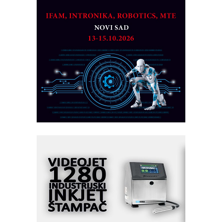
Detekcija različitih oblika
MAREX - Lim i mašine za savremena
rešenja
Marcom-plast d.o.o.- vaš pouzdan
partner
CTO - Prilagodite svoju toplinsku
obradu!
Razvoj asortimanskog pravca MINI-
PLC AKYTEC
AUKOM: Svetski standard metrologije
dostupan u Srbiji
MOTOMAN – NEXT-Robotika vođena
veštačkom inteligencijom
I.SAFE MOBILE revolucioniše
industrijsku automatizaciju
pionirskimmobile operator PANEL-OM
Fleksibilno stezanje i brzo
podešavanje u proizvodnji prototipova
KIP KOP – napredna rešenja za