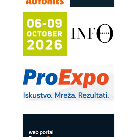
Automatizacija pakovanja · Display
(Shelf-Ready) omotnice
Proizvodnja iC7 Hybrid 1500 VDC
mrežnog pretvarača sa tečnim
hlađenjem
Potpuna efikasnost bez složenih
sistema
Trajna oznaka kao dugoročna korist
Bezbednost na prvom mestu!
IB BLUMENAUER - više od 40 godina
poverenja u industriji
RMQ-TITAN ADVANCED INDICATOR
– Pametna signalizacija za efikasnije
upravljanje mašinama
Sigurnije ispitivanje transformatora u
solarnim elektranama i vetroparkovima
COMBYPACK
EVOKS Maintenance Management