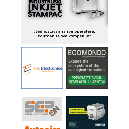
Alba d.o.o. – 35 godina preciznosti u
metrologiji i pametnim dozirnim
rešenjima
IBeRTIM - oprema za ispitivanje
kontrole kvaliteta
STAUFF – Komponente koje
povećavaju pouzdanost hidrauličkih
sistema
YAMADA pumpe – japanska
pouzdanost u transferu fluida
Filtration Group Industrial – Napredna
rešenja za filtraciju u hidrauličkim i
procesnim sistemima
Art Utopia Studio – vizuelne priče
industrije i biznisa
RILINEX kompanije Rittal
FANUC: Najbolje za vašu pametnu
automatizaciju
Efikasno upravljanje energijom