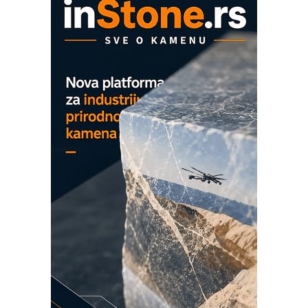
ROSA i SCHUNK podižu proizvodnju
na viši nivo
Detekcija različitih oblika
MAREX - Lim i mašine za savremena
rešenja