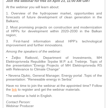
Join the webinar for free on April 23, 11:00 AM GMT
At the webinar you will learn about:
1. Overview of the hydropower market, opportunities and
forecasts of future development of clean generation in the
Balkans;
2. Most promising projects on construction and modernization
of HPPs for development within 2020-2030 in the Balkan
region;
3. First-hand information about HPP’s technological
improvement and further innovations.
Among the speakers of the webinar:
• Željko Ratković, Department of Investments, MH
Elektroprivreda Republike Srpske M.P. a.d. Trebinje. Topic of
the presentation:“Energy Projects of MH Elektroprivreda RS
with Relevance to Climate Change”
• Nevena Djukic, General Manager, Energy portal .Topic of the
presentation: “Renewable energy in Serbia”
Have no time to join the webinar at the appointed time? Follow
the
link
to register and get the webinar materials.
The webinar is held in English.
Contact Person:
Webinar Producer