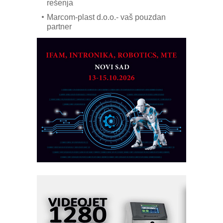
rešenja
Marcom-plast d.o.o.- vaš pouzdan
partner
CTO - Prilagodite svoju toplinsku
obradu!
Razvoj asortimanskog pravca MINI-
PLC AKYTEC
AUKOM: Svetski standard metrologije
dostupan u Srbiji
MOTOMAN – NEXT-Robotika vođena
veštačkom inteligencijom
I.SAFE MOBILE revolucioniše
industrijsku automatizaciju
pionirskimmobile operator PANEL-OM
Fleksibilno stezanje i brzo
podešavanje u proizvodnji prototipova
KIP KOP – napredna rešenja za
savremene industrijske i logističke
objekte