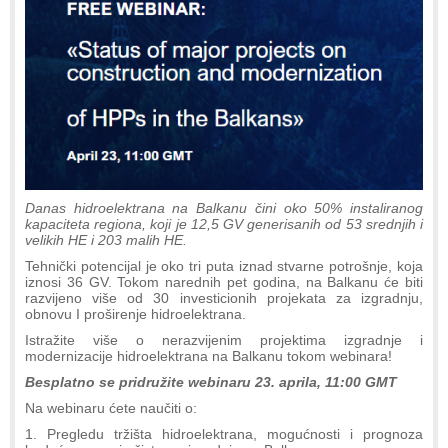
Danas hidroelektrana na Balkanu čini oko 50% instaliranog
kapaciteta regiona, koji je 12,5 GV generisanih оd 53 srednjih i
velikih HE i 203 malih HE.
Tehnički potencijal je oko tri puta iznad stvarne potrošnje, koja
iznosi 36 GV. Tokom narednih pet godina, na Balkanu će biti
razvijeno više od 30 investicionih projekata za izgradnju,
obnovu I proširenje hidroelektrana.
Istražite više o nerazvijenim projektima izgradnje i
modernizacije hidroelektrana na Balkanu tokom webinara!
Besplatno se pridružite webinaru 23. aprila, 11:00 GMT
Na webinaru ćete naučiti o:
1. Pregledu tržišta hidroelektrana, mogućnosti i prognoza