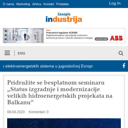
Log In
O nama
Marketing
Arhiva
Kontakt
Pretplata
ENG
ektroenergetskih sistema u jugoistočnoj Evropi
COMBYPACK
Pridružite se besplatnom seminaru
„Status izgradnje i modernizacije
velikih hidroenergetskih projekata na
Balkanu“
08.04.2020
Komentari: 0