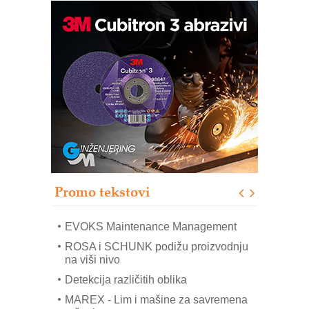
Trajna oznaka kao dugoročna korist
Bezbednost na prvom mestu!
IB BLUMENAUER - više od 40 godina
poverenja u industriji
RMQ-TITAN ADVANCED INDICATOR
– Pametna signalizacija za efikasnije
upravljanje mašinama
Sigurnije ispitivanje transformatora u
solarnim elektranama i vetroparkovima
Promo tekstovi
COMBYPACK
EVOKS Maintenance Management
ROSA i SCHUNK podižu proizvodnju
na viši nivo
Detekcija različitih oblika
MAREX - Lim i mašine za savremena