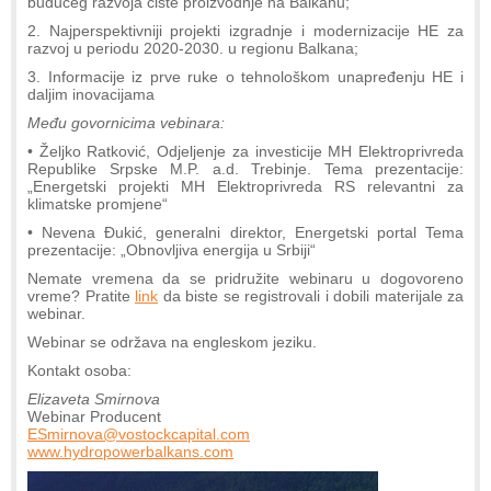
budućeg razvoja čiste proizvodnje na Balkanu;
2. Najperspektivniji projekti izgradnje i modernizacije HE za
razvoj u periodu 2020-2030. u regionu Balkana;
3. Informacije iz prve ruke o tehnološkom unapređenju HE i
daljim inovacijama
Među govornicima vebinara:
• Željko Ratković, Odjeljenje za investicije MH Elektroprivreda
Republike Srpske M.P. a.d. Trebinje. Tema prezentacije:
„Energetski projekti MH Elektroprivreda RS relevantni za
klimatske promjene“
• Nevena Đukić, generalni direktor, Energetski portal Tema
prezentacije: „Obnovljiva energija u Srbiji“
Nemate vremena da se pridružite webinaru u dogovoreno
vreme? Pratite
link
da biste se registrovali i dobili materijale za
webinar.
Webinar se održava na engleskom jeziku.
Kontakt osoba:
Elizaveta Smirnova
Webinar Producent
ESmirnova@vostockcapital.com
www.hydropowerbalkans.com