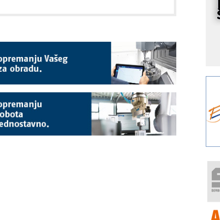
I
k
S
p
s
Y
p
F
r
p
A
i
R
F
a
E
A
(
P