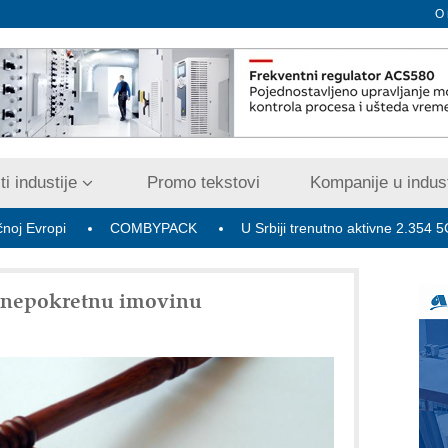
O
i industije
Promo tekstovi
Kompanije u indust
COMBYPACK
U Srbiji trenutno aktivne 2.354 5G bazne ra
 nepokretnu imovinu