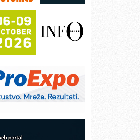
režnog pretvarača sa tečnim
lađenjem
otpuna efikasnost bez složenih
istema
rajna oznaka kao dugoročna korist
ezbednost na prvom mestu!
B BLUMENAUER - više od 40 godina
overenja u industriji
RMQ-TITAN ADVANCED INDICATOR
 Pametna signalizacija za efikasnije
pravljanje mašinama
igurnije ispitivanje transformatora u
olarnim elektranama i vetroparkovima
COMBYPACK
VOKS Maintenance Management
OSA i SCHUNK podižu proizvodnju
a viši nivo
etekcija različitih oblika