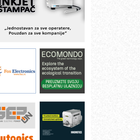
BeRTIM - oprema za ispitivanje
ontrole kvaliteta
TAUFF – Komponente koje
ovećavaju pouzdanost hidrauličkih
istema
AMADA pumpe – japanska
ouzdanost u transferu fluida
iltration Group Industrial – Napredna
ešenja za filtraciju u hidrauličkim i
rocesnim sistemima
rt Utopia Studio – vizuelne priče
ndustrije i biznisa
ILINEX kompanije Rittal
ANUC: Najbolje za vašu pametnu
utomatizaciju
fikasno upravljanje energijom
utomatizacija pakovanja · Display
Shelf-Ready) omotnice
roizvodnja iC7 Hybrid 1500 VDC