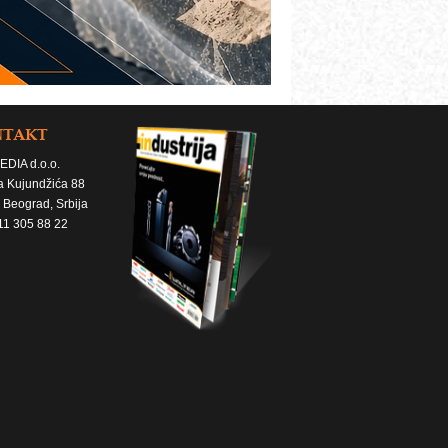
NTAKT
EDIA d.o.o.
a Kujundžića 88
 Beograd, Srbija
11 305 88 22