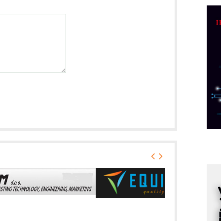
C
o
R
A
d
M
v
I
i
p
F
p
K
s
o
A
m
r