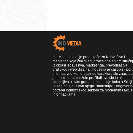
Ind Media d.o.o. je preduzeće za izdavaštvo i
marketing koje čini mlad, profesionalan tim stručn
iz oblasi izdavaštva, marketinga, prevodilaštva,
grafičkog i web dizajna. Industrija je časopis i port
informativno-komercijalnog karaktera što znači da
jednom mestu možete pročitati sve što je aktuelno 
zanimljivo u svim granama industrije kako u Srbiji
i u regionu, ali i van njega. "Industrija" - odgovor n
potrebu industrijskog sektora za modernim i aktue
informacijama.