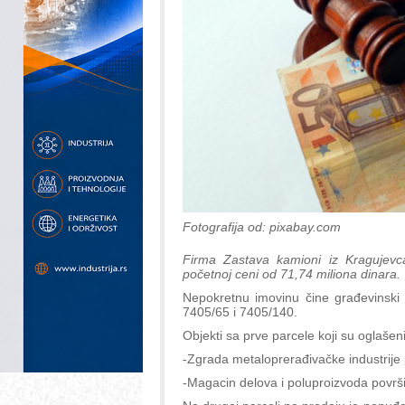
Fotografija od: pixabay.com
Firma Zastava kamioni iz Kragujevc
početnoj ceni od 71,74 miliona dinara.
Nepokretnu imovinu čine građevinski 
7405/65 i 7405/140.
Objekti sa prve parcele koji su oglašen
-Zgrada metaloprerađivačke industrije
-Magacin delova i poluproizvoda povr