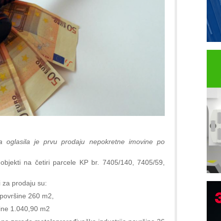
a oglasila je prvu prodaju nepokretne imovine po
objekti na četiri parcele KP br. 7405/140, 7405/59,
i za prodaju su:
 površine 260 m2,
šine 1.040,90 m2