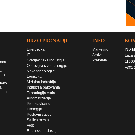
BRZO PRONADJI
INFO
KO
Energetika
Marketing
IND M
IT
Arhiva
Lazar
Gradjevinska industrija
Pretplata
11000
jaka
Obnovljivi izvori energije
+381 
al
Nove tehnologije
 na
Logistika
i
Metalna industrija
 tako
a
Industrija pakovanja
lnim
Tehnologija voda
Automatizacija
Predstavljamo
Ekologija
Poslovni saveti
Sa lica mesta
Vesti
Rudarska industrija