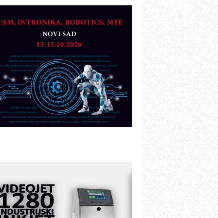
TO - Prilagodite svoju toplinsku
bradu!
azvoj asortimanskog pravca MINI-
PLC AKYTEC
UKOM: Svetski standard metrologije
ostupan u Srbiji
OTOMAN – NEXT-Robotika vođena
eštačkom inteligencijom
.SAFE MOBILE revolucioniše
ndustrijsku automatizaciju
ionirskimmobile operator PANEL-OM
leksibilno stezanje i brzo
odešavanje u proizvodnji prototipova
IP KOP – napredna rešenja za
avremene industrijske i logističke
bjekte
lba d.o.o. – 35 godina preciznosti u
etrologiji i pametnim dozirnim
ešenjima