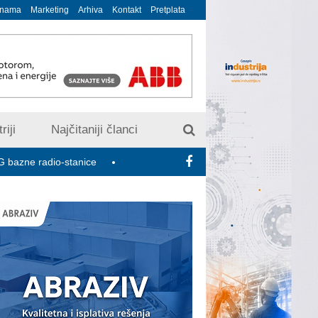
 nama
Marketing
Arhiva
Kontakt
Pretplata
riji
Najčitaniji članci
dio-stanice
U susret 15. Savetovanju o elektrodistributivnim mr