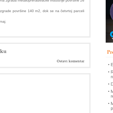
ena zgrada metaloprerađivačke industrije površine 26
T
B
 zgrade površine 140 m2, dok se na četvrtoj parceli
I
p
maj.
–
u
S
nku
s
Pr
Ostavi komentar
E
R
n
D
M
r
M
p