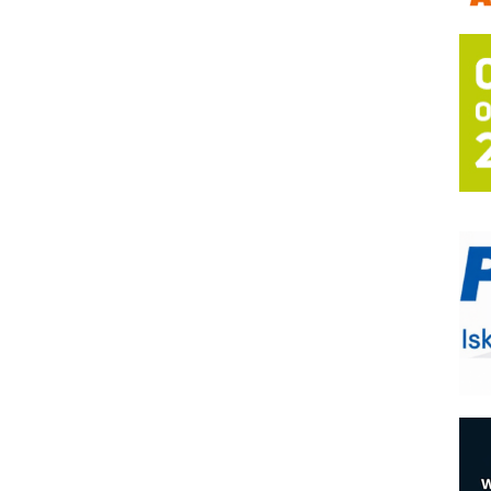
m
h
P
s
T
B
I
p
–
u
S
s
E
R
n
D