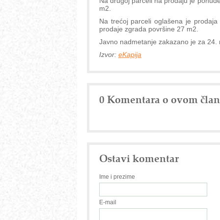
Na drugoj parceli na prodaju je ponuđ
m2.
Na trećoj parceli oglašena je prodaja
prodaje zgrada površine 27 m2.
Javno nadmetanje zakazano je za 24. 
Izvor:
eKapija
0 Komentara o ovom čla
Ostavi komentar
Ime i prezime
E-mail