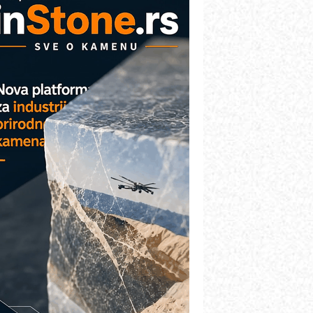
AREX - Lim i mašine za savremena
ešenja