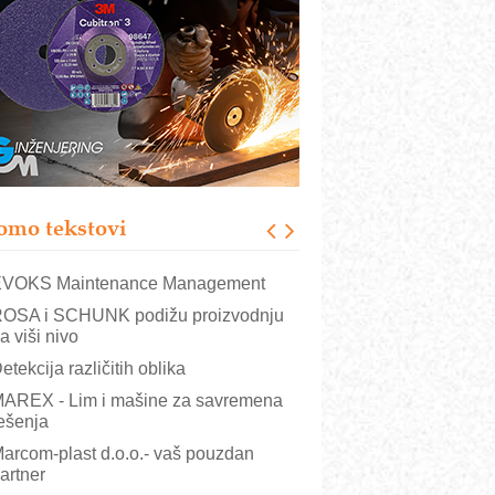
rajna oznaka kao dugoročna korist
ezbednost na prvom mestu!
B BLUMENAUER - više od 40 godina
overenja u industriji
RMQ-TITAN ADVANCED INDICATOR
 Pametna signalizacija za efikasnije
pravljanje mašinama
igurnije ispitivanje transformatora u
olarnim elektranama i vetroparkovima
omo tekstovi
COMBYPACK
VOKS Maintenance Management
OSA i SCHUNK podižu proizvodnju
a viši nivo
etekcija različitih oblika
AREX - Lim i mašine za savremena
ešenja
arcom-plast d.o.o.- vaš pouzdan
artner