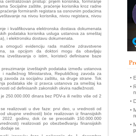
a centralizovan pristup: prijem korisnika, formiranje
T
ama Socijalne zaštite, praćenje korisnika kroz radne
B
i, praćenje formiranih registara sa osnovnim podacima
zveštavanje na nivou korisnika, nivou registara, nivou
I
p
nje i kvalifikovana elektronska dostava dokumenata
jskih podataka korisnika usluga ustanova za smeštaj
nja), i elektronsku dostavu dokumenata.
–
u
a omogući evidenciju rada matične zdravstvene
tona, sa opcijom da doktori mogu da obavljaju
S
a izveštavanja o istim, koristeći definisane baze
s
Pr
a preuzimanje izveštajnih podataka između ustanova
e i nadležnog Ministarstva, Republičkog zavoda za
E
og zavoda za socijalnu zaštitu, sa druge strane. Tok
anja podataka ide iz pravca ustanova za smeštaj ka
R
osti od definisanih zakonskih okvira nadležnosti.
n
e 250.000.000 dinara bez PDV-a ili nešto više od 2
D
e realizovati u dve faze: prvi deo, u vrednosti od
M
 ukupne vrednosti) biće realizovan iz finansijskih
r
 2022. godinu, dok će se preostalih 150.000.000
dnosti) realizovati po obezbeđivanju finansijskih
M
 dodaje se.
p