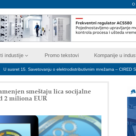
O
i industije
Promo tekstovi
Kompanije u indust
15. Savetovanju o elektrodistributivnim mrežama – CIRED Srbija
amenjen smeštaju lica socijalne
od 2 miliona EUR