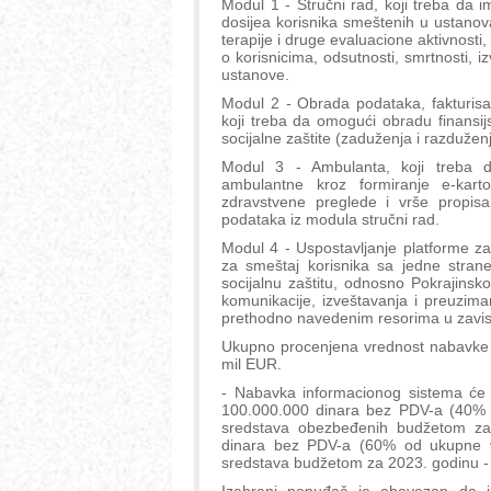
Modul 1 - Stručni rad, koji treba da im
dosijea korisnika smeštenih u ustanov
terapije i druge evaluacione aktivnost
o korisnicima, odsutnosti, smrtnosti, i
ustanove.
Modul 2 - Obrada podataka, fakturisa
koji treba da omogući obradu finansi
socijalne zaštite (zaduženja i razduže
Modul 3 - Ambulanta, koji treba d
ambulantne kroz formiranje e-kar
zdravstvene preglede i vrše propisan
podataka iz modula stručni rad.
Modul 4 - Uspostavljanje platforme z
za smeštaj korisnika sa jedne stran
socijalnu zaštitu, odnosno Pokrajinsk
komunikacije, izveštavanja i preuzim
prethodno navedenim resorima u zavisn
Ukupno procenjena vrednost nabavke j
mil EUR.
- Nabavka informacionog sistema će s
100.000.000 dinara bez PDV-a (40% od
sredstava obezbeđenih budžetom za
dinara bez PDV-a (60% od ukupne vre
sredstava budžetom za 2023. godinu -