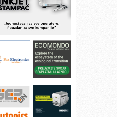
BeRTIM - oprema za ispitivanje
ontrole kvaliteta
TAUFF – Komponente koje
ovećavaju pouzdanost hidrauličkih
istema
AMADA pumpe – japanska
ouzdanost u transferu fluida
iltration Group Industrial – Napredna
ešenja za filtraciju u hidrauličkim i
rocesnim sistemima
rt Utopia Studio – vizuelne priče
ndustrije i biznisa
ILINEX kompanije Rittal
ANUC: Najbolje za vašu pametnu
utomatizaciju
fikasno upravljanje energijom
utomatizacija pakovanja · Display
Shelf-Ready) omotnice
roizvodnja iC7 Hybrid 1500 VDC