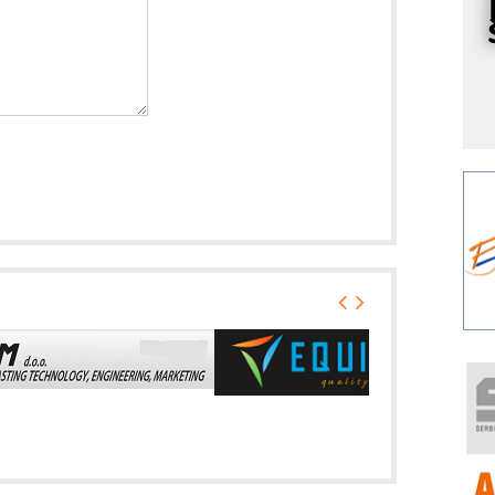
I
k
S
p
s
Y
p
F
r
p
A
i
R
F
a
E
A
(
P