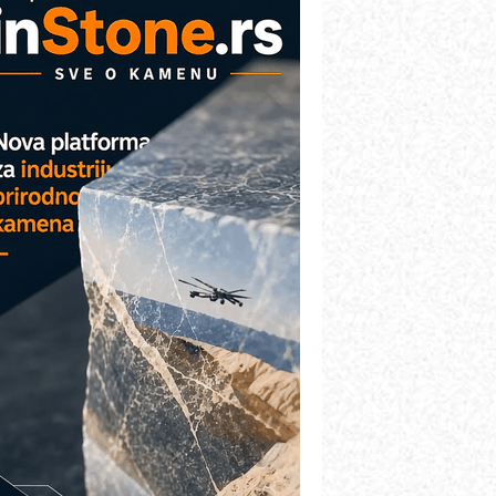
AREX - Lim i mašine za savremena
ešenja