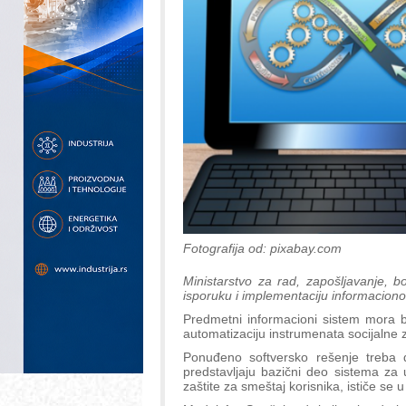
Fotografija od: pixabay.com
Ministarstvo za rad, zapošljavanje, bo
isporuku i implementaciju informacionog
Predmetni informacioni sistem mora bi
automatizaciju instrumenata socijalne z
Ponuđeno softversko rešenje treba 
predstavljaju bazični deo sistema za
zaštite za smeštaj korisnika, ističe se 