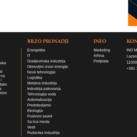
BRZO PRONADJI
INFO
KO
Energetika
Marketing
IND M
IT
Arhiva
Lazar
Gradjevinska industrija
Pretplata
11000
jaka
Obnovljivi izvori energije
+381 
al
Nove tehnologije
 na
Logistika
i
Metalna industrija
 tako
a
Industrija pakovanja
lnim
Tehnologija voda
Automatizacija
Predstavljamo
Ekologija
Poslovni saveti
Sa lica mesta
Vesti
Rudarska industrija