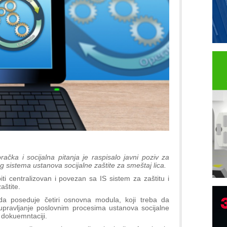
račka i socijalna pitanja je raspisalo javni poziv za
 sistema ustanova socijalne zaštite za smeštaj lica.
ti centralizovan i povezan sa IS sistem za zaštitu i
aštite.
da poseduje četiri osnovna modula, koji treba da
 upravljanje poslovnim procesima ustanova socijalne
u dokuemntaciji.