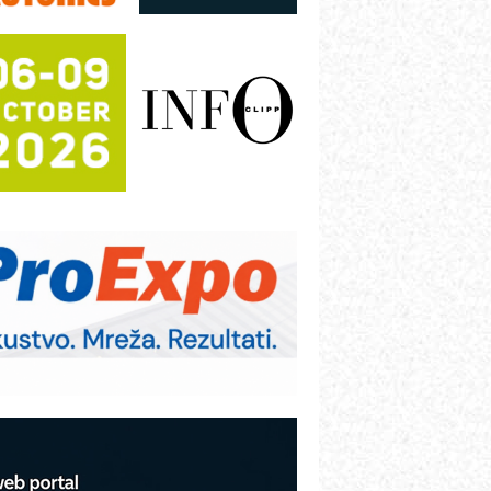
režnog pretvarača sa tečnim
lađenjem
otpuna efikasnost bez složenih
istema
rajna oznaka kao dugoročna korist
ezbednost na prvom mestu!
B BLUMENAUER - više od 40 godina
overenja u industriji
RMQ-TITAN ADVANCED INDICATOR
 Pametna signalizacija za efikasnije
pravljanje mašinama
igurnije ispitivanje transformatora u
olarnim elektranama i vetroparkovima
COMBYPACK
VOKS Maintenance Management
OSA i SCHUNK podižu proizvodnju
a viši nivo
etekcija različitih oblika