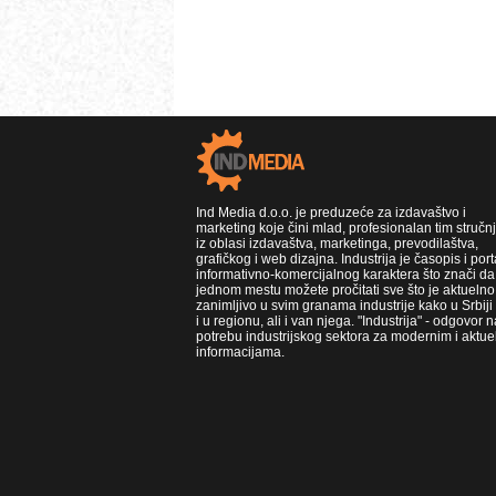
Ind Media d.o.o. je preduzeće za izdavaštvo i
marketing koje čini mlad, profesionalan tim stručn
iz oblasi izdavaštva, marketinga, prevodilaštva,
grafičkog i web dizajna. Industrija je časopis i port
informativno-komercijalnog karaktera što znači da
jednom mestu možete pročitati sve što je aktuelno 
zanimljivo u svim granama industrije kako u Srbiji
i u regionu, ali i van njega. "Industrija" - odgovor n
potrebu industrijskog sektora za modernim i aktue
informacijama.