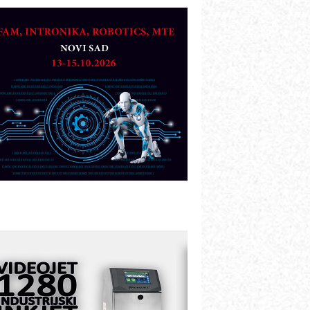
TO - Prilagodite svoju toplinsku
bradu!
azvoj asortimanskog pravca MINI-
PLC AKYTEC
UKOM: Svetski standard metrologije
ostupan u Srbiji
OTOMAN – NEXT-Robotika vođena
eštačkom inteligencijom
.SAFE MOBILE revolucioniše
ndustrijsku automatizaciju
ionirskimmobile operator PANEL-OM
leksibilno stezanje i brzo
odešavanje u proizvodnji prototipova
IP KOP – napredna rešenja za
avremene industrijske i logističke
bjekte
lba d.o.o. – 35 godina preciznosti u
etrologiji i pametnim dozirnim
ešenjima