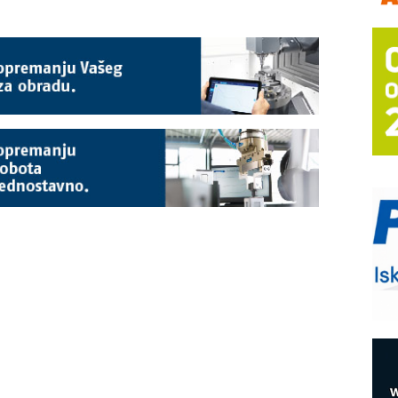
m
h
P
s
T
B
I
p
–
u
S
s
E
R
n
D