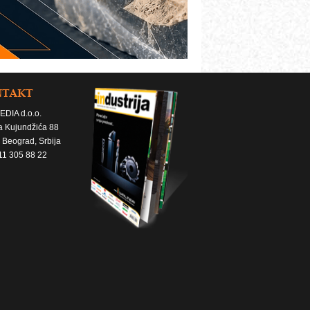
NTAKT
EDIA d.o.o.
a Kujundžića 88
 Beograd, Srbija
11 305 88 22