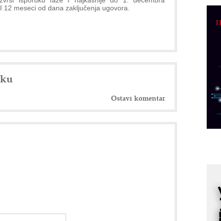
zvrši isporuku faze I najkasnije do 1. decembra
C
II 12 meseci od dana zaključenja ugovora.
o
R
A
d
nku
M
v
Ostavi komentar
I
i
p
F
p
K
s
o
A
m
r