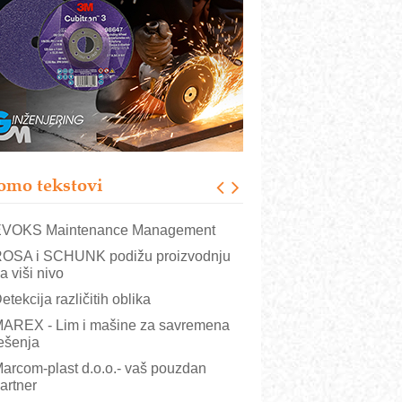
rajna oznaka kao dugoročna korist
ezbednost na prvom mestu!
B BLUMENAUER - više od 40 godina
overenja u industriji
RMQ-TITAN ADVANCED INDICATOR
 Pametna signalizacija za efikasnije
pravljanje mašinama
igurnije ispitivanje transformatora u
olarnim elektranama i vetroparkovima
omo tekstovi
COMBYPACK
VOKS Maintenance Management
OSA i SCHUNK podižu proizvodnju
a viši nivo
etekcija različitih oblika
AREX - Lim i mašine za savremena
ešenja
arcom-plast d.o.o.- vaš pouzdan
artner