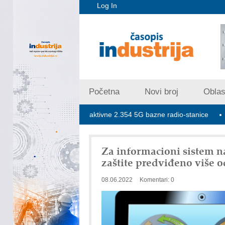
Log In
Početna
Novi broj
Oblast
U Srbiji trenutno aktivne 2.354 5G bazne radio-stanice
U susret 
Za informacioni sistem n
zaštite predviđeno više 
08.06.2022
Komentari: 0