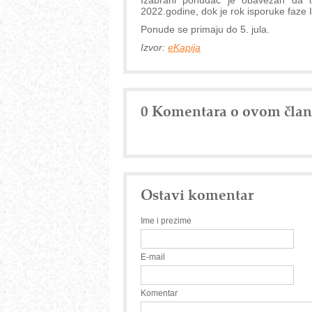
Izabrani ponuđač je obavezan da i
2022.godine, dok je rok isporuke faze 
Ponude se primaju do 5. jula.
Izvor:
eKapija
0 Komentara o ovom čla
Ostavi komentar
Ime i prezime
E-mail
Komentar