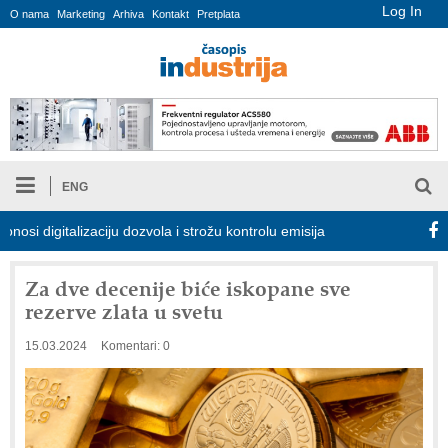
Log In
O nama
Marketing
Arhiva
Kontakt
Pretplata
ENG
igitalizaciju dozvola i strožu kontrolu emisija
Proizvodnja iC7 H
Za dve decenije biće iskopane sve
rezerve zlata u svetu
15.03.2024
Komentari: 0