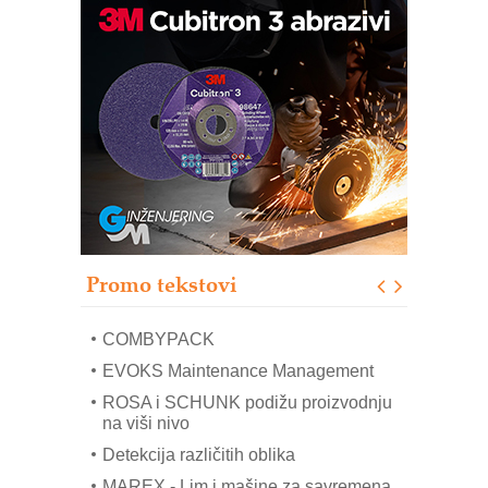
Bezbednost na prvom mestu!
IB BLUMENAUER - više od 40 godina
poverenja u industriji
RMQ-TITAN ADVANCED INDICATOR
– Pametna signalizacija za efikasnije
upravljanje mašinama
Sigurnije ispitivanje transformatora u
solarnim elektranama i vetroparkovima
Pranje točkova na gradilištu- standard
modernog i odgovornog građenja
Proizvodnja iC7 Hybrid 1500 VDC
Promo tekstovi
mrežnog pretvarača sa tečnim
hlađenjem
COMBYPACK
EVOKS Maintenance Management
ROSA i SCHUNK podižu proizvodnju
na viši nivo
Detekcija različitih oblika
MAREX - Lim i mašine za savremena