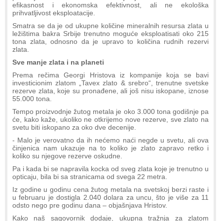
efikasnost i ekonomska efektivnost, ali ne ekološka
prihvatljivost eksploatacije.
Smatra se da je od ukupne količine mineralnih resursa zlata u
ležištima bakra Srbije trenutno moguće eksploatisati oko 215
tona zlata, odnosno da je upravo to količina rudnih rezervi
zlata.
Sve manje zlata i na planeti
Prema rečima Georgi Hristova iz kompanije koja se bavi
investicionim zlatom „Tavex zlato & srebro“, trenutne svetske
rezerve zlata, koje su pronađene, ali još nisu iskopane, iznose
55.000 tona.
Tempo proizvodnje žutog metala je oko 3.000 tona godišnje pa
će, kako kaže, ukoliko ne otkrijemo nove rezerve, sve zlato na
svetu biti iskopano za oko dve decenije.
- Malo je verovatno da ih nećemo naći negde u svetu, ali ova
činjenica nam ukazuje na to koliko je zlato zapravo retko i
koliko su njegove rezerve oskudne.
Pa i kada bi se napravila kocka od sveg zlata koje je trenutno u
opticaju, bila bi sa stranicama od svega 22 metra.
Iz godine u godinu cena žutog metala na svetskoj berzi raste i
u februaru je dostigla 2.040 dolara za uncu, što je više za 11
odsto nego pre godinu dana – objašnjava Hristov.
Kako naš sagovornik dodaje, ukupna tražnja za zlatom