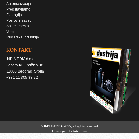
Automatizacija
Predstavljamo
Ekologija
Poslovni saveti
Sa lica mesta
Vesti
Rudarska industrija
KONTAKT
IND MEDIA d.o.o.
Lazara Kujundžića 88
11000 Beograd, Srbija
+381 11 305 88 22
©
INDUSTRIJA
2025, all rights reserved
Izrada portala
*nbgteam