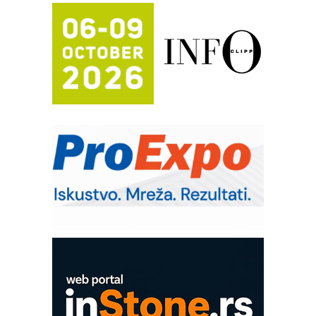
Potpuna efikasnost bez složenih
sistema
Trajna oznaka kao dugoročna korist
Bezbednost na prvom mestu!
IB BLUMENAUER - više od 40 godina
poverenja u industriji
RMQ-TITAN ADVANCED INDICATOR
– Pametna signalizacija za efikasnije
upravljanje mašinama
Sigurnije ispitivanje transformatora u
solarnim elektranama i vetroparkovima
Pranje točkova na gradilištu- standard
modernog i odgovornog građenja
Proizvodnja iC7 Hybrid 1500 VDC
mrežnog pretvarača sa tečnim
hlađenjem
COMBYPACK
EVOKS Maintenance Management