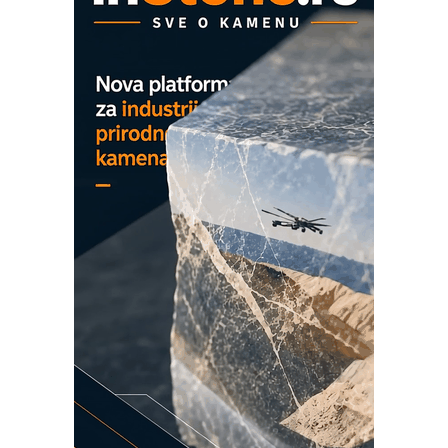
ROSA i SCHUNK podižu proizvodnju
na viši nivo
Detekcija različitih oblika