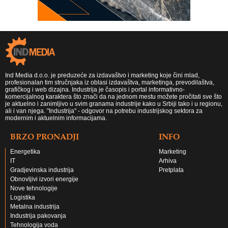
Ind Media d.o.o. je preduzeće za izdavaštvo i marketing koje čini mlad,
profesionalan tim stručnjaka iz oblasi izdavaštva, marketinga, prevodilaštva,
grafičkog i web dizajna. Industrija je časopis i portal informativno-
komercijalnog karaktera što znači da na jednom mestu možete pročitati sve što
je aktuelno i zanimljivo u svim granama industrije kako u Srbiji tako i u regionu,
ali i van njega. "Industrija" - odgovor na potrebu industrijskog sektora za
modernim i aktuelnim informacijama.
BRZO PRONADJI
INFO
Energetika
Marketing
IT
Arhiva
Gradjevinska industrija
Pretplata
Obnovljivi izvori energije
Nove tehnologije
Logistika
Metalna industrija
Industrija pakovanja
Tehnologija voda