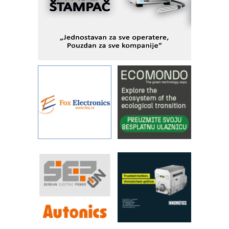
Alba d.o.o. – 35 godina preciznosti u
metrologiji i pametnim dozirnim
rešenjima
IBeRTIM - oprema za ispitivanje
kontrole kvaliteta
STAUFF – Komponente koje
povećavaju pouzdanost hidrauličkih
sistema
YAMADA pumpe – japanska
pouzdanost u transferu fluida
Filtration Group Industrial – Napredna
rešenja za filtraciju u hidrauličkim i
procesnim sistemima
RILINEX kompanije Rittal
FANUC: Najbolje za vašu pametnu
automatizaciju
Efikasno upravljanje energijom
Automatizacija pakovanja · Display
(Shelf-Ready) omotnice