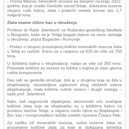
- Prema Bilansu mineralnih sirovina sa stanjem na kraju 2022.
godine, koji je uradio Geološki zavod Srbije, dokazane rezerve
ukupno rude bakra, zlata i pratećih metala iznose oko 1,7
milijardi tona.
Zlata imamo slično kao u okruženju
Profesor dr Rade Jelenković sa Rudarsko-geološkog fakulteta
u Beogradu, kaže da je Srbija bogata zlatom na nivou zemalja
u okruženju, poput Bugarske i Rumunije.
- Podaci o ukupno procenjenoj količini mineralnih resursa zlata
u Srbiji su različiti. Kreću se u rasponu od 625 do više od 750
tona.
U ležištima bakra u eksploataciji, nalazi se više od 350 tona.
Preostale količine su vezane za ležišta u kojima je zlato glavna
rudna komponenta.
Deo njih se geološki istražuje, dok je u drugima koja su bila u
eksploataciji, obustavljena uglavnom zbog otežanih uslova
eksploatacije, male količine rudnih rezervi i drugih razloga –
kaže prof. Jelenković.
Kako naš sagovornik objašnjava, ekonomski vrlo značajne
količine zlata koje se eksploatišu su u ležištima bakra na
prostoru istočne Srbije, a najveća među njima su Majdanpek i
Bor, kao i novopronađeno ležište svetkih razmera Čukaru Peki.
Za razliku od mineralnih resursa, rudne rezerve zlata su
procenjene količine zlata za koje je dokazana tehnička