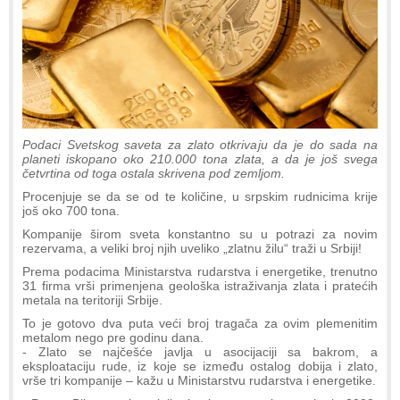
Podaci Svetskog saveta za zlato otkrivaju da je do sada na
planeti iskopano oko 210.000 tona zlata, a da je još svega
četvrtina od toga ostala skrivena pod zemljom.
Procenjuje se da se od te količine, u srpskim rudnicima krije
još oko 700 tona.
Kompanije širom sveta konstantno su u potrazi za novim
rezervama, a veliki broj njih uveliko „zlatnu žilu“ traži u Srbiji!
Prema podacima Ministarstva rudarstva i energetike, trenutno
31 firma vrši primenjena geološka istraživanja zlata i pratećih
metala na teritoriji Srbije.
To je gotovo dva puta veći broj tragača za ovim plemenitim
metalom nego pre godinu dana.
- Zlato se najčešće javlja u asocijaciji sa bakrom, a
eksploataciju rude, iz koje se između ostalog dobija i zlato,
vrše tri kompanije – kažu u Ministarstvu rudarstva i energetike.