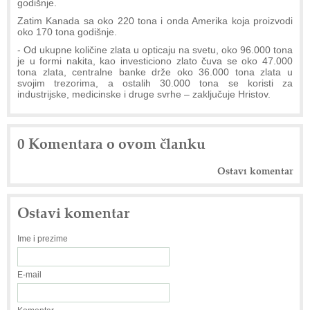
godišnje.
Zatim Kanada sa oko 220 tona i onda Amerika koja proizvodi
oko 170 tona godišnje.
- Od ukupne količine zlata u opticaju na svetu, oko 96.000 tona
je u formi nakita, kao investiciono zlato čuva se oko 47.000
tona zlata, centralne banke drže oko 36.000 tona zlata u
svojim trezorima, a ostalih 30.000 tona se koristi za
industrijske, medicinske i druge svrhe – zaključuje Hristov.
0 Komentara o ovom članku
Ostavi komentar
Ostavi komentar
Ime i prezime
E-mail