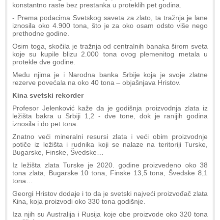
konstantno raste bez prestanka u proteklih pet godina.
- Prema podacima Svetskog saveta za zlato, ta tražnja je lane
iznosila oko 4.900 tona, što je za oko osam odsto više nego
prethodne godine.
Osim toga, skočila je tražnja od centralnih banaka širom sveta
koje su kupile blizu 2.000 tona ovog plemenitog metala u
protekle dve godine.
Među njima je i Narodna banka Srbije koja je svoje zlatne
rezerve povećala na oko 40 tona – objašnjava Hristov.
Kina svetski rekorder
Profesor Jelenković kaže da je godišnja proizvodnja zlata iz
ležišta bakra u Srbiji 1,2 - dve tone, dok je ranijih godina
iznosila i do pet tona.
Znatno veći mineralni resursi zlata i veći obim proizvodnje
potiče iz ležišta i rudnika koji se nalaze na teritoriji Turske,
Bugarske, Finske, Švedske…
Iz ležišta zlata Turske je 2020. godine proizvedeno oko 38
tona zlata, Bugarske 10 tona, Finske 13,5 tona, Švedske 8,1
tona…
Georgi Hristov dodaje i to da je svetski najveći proizvođač zlata
Kina, koja proizvodi oko 330 tona godišnje.
Iza njih su Australija i Rusija koje obe proizvode oko 320 tona