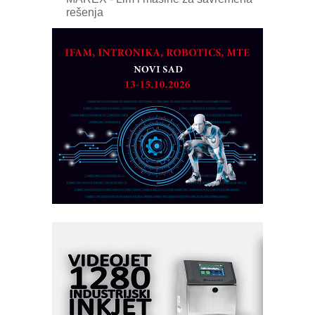
rešenja
Marcom-plast d.o.o.- vaš pouzdan
partner
CTO - Prilagodite svoju toplinsku
obradu!
Razvoj asortimanskog pravca MINI-
PLC AKYTEC
AUKOM: Svetski standard metrologije
dostupan u Srbiji
MOTOMAN – NEXT-Robotika vođena
veštačkom inteligencijom
I.SAFE MOBILE revolucioniše
industrijsku automatizaciju
pionirskimmobile operator PANEL-OM
Fleksibilno stezanje i brzo
podešavanje u proizvodnji prototipova
KIP KOP – napredna rešenja za
savremene industrijske i logističke
objekte