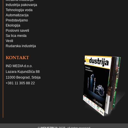
Industrija pakovanja
Tehnologija voda
Automatizacija
Predstavljamo
Ekologija
Poslovni saveti
Sa lica mesta
Vesti
Rudarska industrija
KONTAKT
IND MEDIA d.o.o.
Lazara Kujundžića 88
11000 Beograd, Srbija
+381 11 305 88 22
©
INDUSTRIJA
2025, all rights reserved