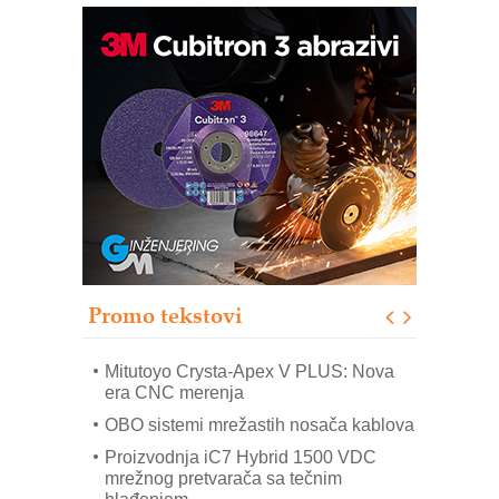
Automatizacija pakovanja · Display
(Shelf-Ready) omotnice
Potpuna efikasnost bez složenih
sistema
Trajna oznaka kao dugoročna korist
Bezbednost na prvom mestu!
IB BLUMENAUER - više od 40 godina
poverenja u industriji
Promo tekstovi
Art Utopia Studio – vizuelne priče
industrije i biznisa
Mitutoyo Crysta-Apex V PLUS: Nova
era CNC merenja
OBO sistemi mrežastih nosača kablova
Proizvodnja iC7 Hybrid 1500 VDC
mrežnog pretvarača sa tečnim