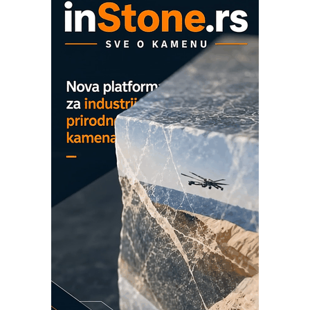
Proizvodnja iC7 Hybrid 1500 VDC
mrežnog pretvarača sa tečnim
hlađenjem
COMBYPACK