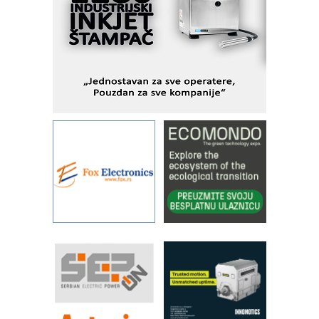
I.SAFE MOBILE revolucioniše
industrijsku automatizaciju
pionirskimmobile operator PANEL-OM
Fleksibilno stezanje i brzo
podešavanje u proizvodnji prototipova
KIP KOP – napredna rešenja za
savremene industrijske i logističke
objekte
Alba d.o.o. – 35 godina preciznosti u
metrologiji i pametnim dozirnim
rešenjima
IBeRTIM - oprema za ispitivanje
kontrole kvaliteta
STAUFF – Komponente koje
povećavaju pouzdanost hidrauličkih
sistema
YAMADA pumpe – japanska
pouzdanost u transferu fluida
Filtration Group Industrial – Napredna
rešenja za filtraciju u hidrauličkim i