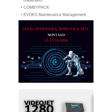
hlađenjem
COMBYPACK
EVOKS Maintenance Management
ROSA i SCHUNK podižu proizvodnju
na viši nivo
Detekcija različitih oblika
MAREX - Lim i mašine za savremena
rešenja
Marcom-plast d.o.o.- vaš pouzdan
partner
CTO - Prilagodite svoju toplinsku
obradu!
Razvoj asortimanskog pravca MINI-
PLC AKYTEC
AUKOM: Svetski standard metrologije
dostupan u Srbiji
MOTOMAN – NEXT-Robotika vođena
veštačkom inteligencijom