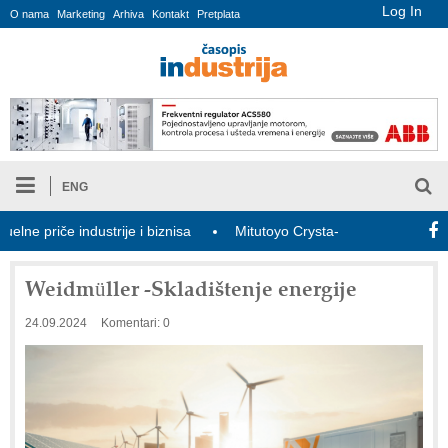
Log In
O nama
Marketing
Arhiva
Kontakt
Pretplata
ENG
 priče industrije i biznisa
Mitutoyo Crysta-Apex V PLUS: Nova e
Weidmüller -Skladištenje energije
24.09.2024
Komentari: 0