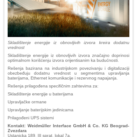
Skladištenje energije iz obnovljivih izvora kreira dodatnu
vrednost
Skladištenje energije iz obnovljivih izvora značajno doprinosi
optimalnom korišćenju izvora orijentisanim ka budućnosti.
Rešenja bazirana na industrijskom povezivanju i digitalizaciji
obezbeđuju dodatnu vrednost u segmentima upravljanja
baterijama, Ethernet komunikacije i rezervnog napajanja.
Rešenja prilagođena specifičnim zahtevima za:
Skladištenje energije u baterijama
Upravljačke ormane
Upravljanje baterijskim jedinicama
Prilagođeni UPS sistemi
Kontakt: Weidmüller Interface GmbH & Co. KG Beograd-
Zvezdara
Ustanicka 189, III sprat, lokal 7a,