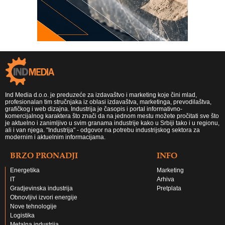
Ind Media d.o.o. je preduzeće za izdavaštvo i marketing koje čini mlad,
profesionalan tim stručnjaka iz oblasi izdavaštva, marketinga, prevodilaštva,
grafičkog i web dizajna. Industrija je časopis i portal informativno-
komercijalnog karaktera što znači da na jednom mestu možete pročitati sve što
je aktuelno i zanimljivo u svim granama industrije kako u Srbiji tako i u regionu,
ali i van njega. "Industrija" - odgovor na potrebu industrijskog sektora za
modernim i aktuelnim informacijama.
BRZO PRONADJI
INFO
Energetika
Marketing
IT
Arhiva
Gradjevinska industrija
Pretplata
Obnovljivi izvori energije
Nove tehnologije
Logistika
Metalna industrija