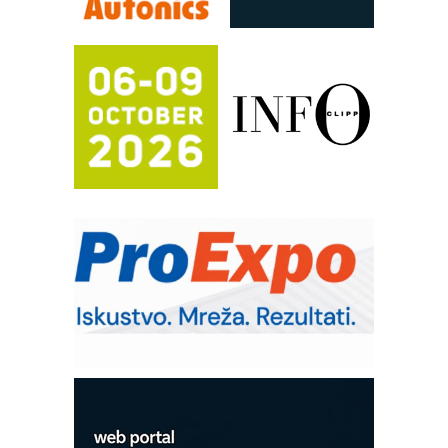
procesnim sistemima
RILINEX kompanije Rittal
FANUC: Najbolje za vašu pametnu
automatizaciju
Efikasno upravljanje energijom
Automatizacija pakovanja · Display
(Shelf-Ready) omotnice
Potpuna efikasnost bez složenih
sistema
Trajna oznaka kao dugoročna korist
Bezbednost na prvom mestu!
IB BLUMENAUER - više od 40 godina
poverenja u industriji
Art Utopia Studio – vizuelne priče
industrije i biznisa
Mitutoyo Crysta-Apex V PLUS: Nova
era CNC merenja
OBO sistemi mrežastih nosača kablova