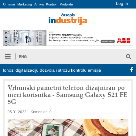
Log In
O nama
Marketing
Arhiva
Kontakt
Pretplata
ENG
igitalizaciju dozvola i strožu kontrolu emisija
Proizvodnja iC7 
Vrhunski pametni telefon dizajniran po
meri korisnika - Samsung Galaxy S21 FE
5G
05.01.2022
Komentari: 0