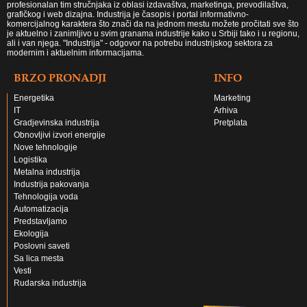
profesionalan tim stručnjaka iz oblasi izdavaštva, marketinga, prevodilaštva,
grafičkog i web dizajna. Industrija je časopis i portal informativno-
komercijalnog karaktera što znači da na jednom mestu možete pročitati sve što
je aktuelno i zanimljivo u svim granama industrije kako u Srbiji tako i u regionu,
ali i van njega. "Industrija" - odgovor na potrebu industrijskog sektora za
modernim i aktuelnim informacijama.
BRZO PRONADJI
INFO
Energetika
Marketing
IT
Arhiva
Gradjevinska industrija
Pretplata
Obnovljivi izvori energije
Nove tehnologije
Logistika
Metalna industrija
Industrija pakovanja
Tehnologija voda
Automatizacija
Predstavljamo
Ekologija
Poslovni saveti
Sa lica mesta
Vesti
Rudarska industrija