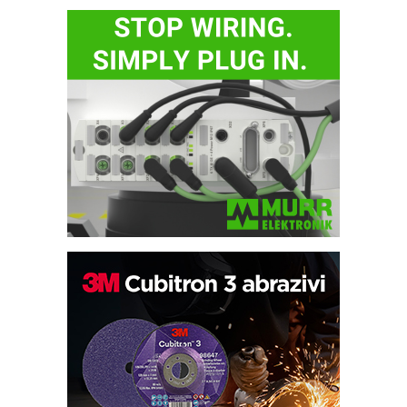
Bezbednost na prvom mestu!
IB BLUMENAUER - više od 40 godina
poverenja u industriji
RMQ-TITAN ADVANCED INDICATOR
– Pametna signalizacija za efikasnije
upravljanje mašinama
Sigurnije ispitivanje transformatora u