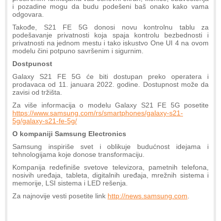
i pozadine mogu da budu podešeni baš onako kako vama
odgovara.
Takođe, S21 FE 5G donosi novu kontrolnu tablu za
podešavanje privatnosti koja spaja kontrolu bezbednosti i
privatnosti na jednom mestu i tako iskustvo One UI 4 na ovom
modelu čini potpuno savršenim i sigurnim.
Dostpunost
Galaxy S21 FE 5G će biti dostupan preko operatera i
prodavaca od 11. januara 2022. godine. Dostupnost može da
zavisi od tržišta.
Za više informacija o modelu Galaxy S21 FE 5G posetite
https://www.samsung.com/rs/smartphones/galaxy-s21-
5g/galaxy-s21-fe-5g/
O kompaniji Samsung Electronics
Samsung inspiriše svet i oblikuje budućnost idejama i
tehnologijama koje donose transformaciju.
Kompanija redefiniše svetove televizora, pametnih telefona,
nosivih uređaja, tableta, digitalnih uređaja, mrežnih sistema i
memorije, LSI sistema i LED rešenja.
Za najnovije vesti posetite link
http://news.samsung.com
.