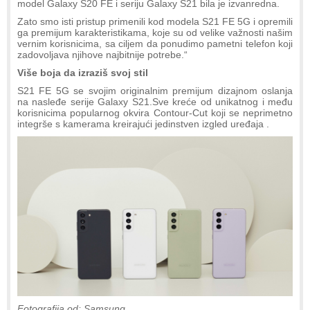
model Galaxy S20 FE i seriju Galaxy S21 bila je izvanredna.
Zato smo isti pristup primenili kod modela S21 FE 5G i opremili
ga premijum karakteristikama, koje su od velike važnosti našim
vernim korisnicima, sa ciljem da ponudimo pametni telefon koji
zadovoljava njihove najbitnije potrebe.“
Više boja da izraziš svoj stil
S21 FE 5G se svojim originalnim premijum dizajnom oslanja
na nasleđe serije Galaxy S21.Sve kreće od unikatnog i među
korisnicima popularnog okvira Contour-Cut koji se neprimetno
integrše s kamerama kreirajući jedinstven izgled uređaja .
Fotografija od: Samsung