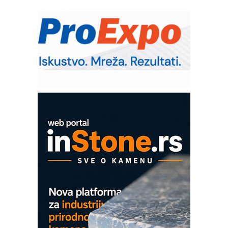
RMQ-TITAN ADVANCED INDICATOR
– Pametna signalizacija za efikasnije
upravljanje mašinama
Sigurnije ispitivanje transformatora u
solarnim elektranama i vetroparkovima
Pranje točkova na gradilištu- standard
modernog i odgovornog građenja
Proizvodnja iC7 Hybrid 1500 VDC
mrežnog pretvarača sa tečnim
hlađenjem
COMBYPACK
EVOKS Maintenance Management
ROSA i SCHUNK podižu proizvodnju
na viši nivo
Detekcija različitih oblika