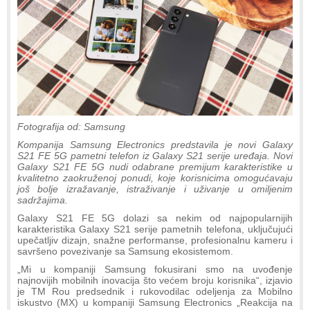
Fotografija od: Samsung
Kompanija Samsung Electronics predstavila je novi Galaxy
S21 FE 5G pametni telefon iz Galaxy S21 serije uređaja. Novi
Galaxy S21 FE 5G nudi odabrane premijum karakteristike u
kvalitetno zaokruženoj ponudi, koje korisnicima omogućavaju
još bolje izražavanje, istraživanje i uživanje u omiljenim
sadržajima.
Galaxy S21 FE 5G dolazi sa nekim od najpopularnijih
karakteristika Galaxy S21 serije pametnih telefona, uključujući
upečatljiv dizajn, snažne performanse, profesionalnu kameru i
savršeno povezivanje sa Samsung ekosistemom.
„Mi u kompaniji Samsung fokusirani smo na uvođenje
najnovijih mobilnih inovacija što većem broju korisnika“, izjavio
je TM Rou predsednik i rukovodilac odeljenja za Mobilno
iskustvo (MX) u kompaniji Samsung Electronics „Reakcija na