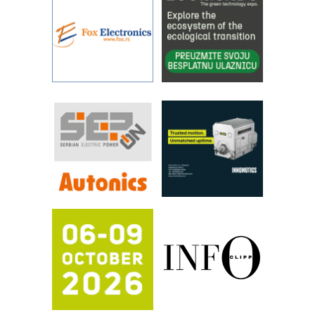
sistema
YAMADA pumpe – japanska
pouzdanost u transferu fluida
Filtration Group Industrial – Napredna
rešenja za filtraciju u hidrauličkim i
procesnim sistemima
RILINEX kompanije Rittal
FANUC: Najbolje za vašu pametnu
automatizaciju
Efikasno upravljanje energijom
Automatizacija pakovanja · Display
(Shelf-Ready) omotnice
Potpuna efikasnost bez složenih
sistema
Trajna oznaka kao dugoročna korist
Bezbednost na prvom mestu!
IB BLUMENAUER - više od 40 godina
poverenja u industriji