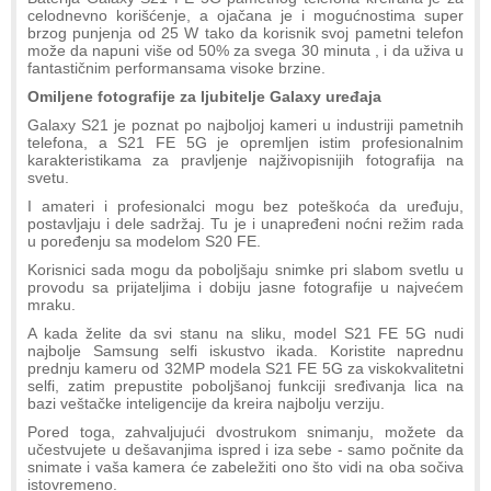
celodnevno korišćenje, a ojačana je i mogućnostima super
brzog punjenja od 25 W tako da korisnik svoj pametni telefon
može da napuni više od 50% za svega 30 minuta , i da uživa u
fantastičnim performansama visoke brzine.
Omiljene fotografije za ljubitelje Galaxy uređaja
Galaxy S21 je poznat po najboljoj kameri u industriji pametnih
telefona, a S21 FE 5G je opremljen istim profesionalnim
karakteristikama za pravljenje najživopisnijih fotografija na
svetu.
I amateri i profesionalci mogu bez poteškoća da uređuju,
postavljaju i dele sadržaj. Tu je i unapređeni noćni režim rada
u poređenju sa modelom S20 FE.
Korisnici sada mogu da poboljšaju snimke pri slabom svetlu u
provodu sa prijateljima i dobiju jasne fotografije u najvećem
mraku.
A kada želite da svi stanu na sliku, model S21 FE 5G nudi
najbolje Samsung selfi iskustvo ikada. Koristite naprednu
prednju kameru od 32MP modela S21 FE 5G za viskokvalitetni
selfi, zatim prepustite poboljšanoj funkciji sređivanja lica na
bazi veštačke inteligencije da kreira najbolju verziju.
Pored toga, zahvaljujući dvostrukom snimanju, možete da
učestvujete u dešavanjima ispred i iza sebe - samo počnite da
snimate i vaša kamera će zabeležiti ono što vidi na oba sočiva
istovremeno.