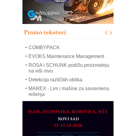
solarnim elektranama i vetroparkovima
Pranje točkova na gradilištu- standard
modernog i odgovornog građenja
Proizvodnja iC7 Hybrid 1500 VDC
Promo tekstovi
mrežnog pretvarača sa tečnim
hlađenjem
COMBYPACK
EVOKS Maintenance Management
ROSA i SCHUNK podižu proizvodnju
na viši nivo
Detekcija različitih oblika
MAREX - Lim i mašine za savremena
rešenja
Marcom-plast d.o.o.- vaš pouzdan
partner
CTO - Prilagodite svoju toplinsku
obradu!
Razvoj asortimanskog pravca MINI-