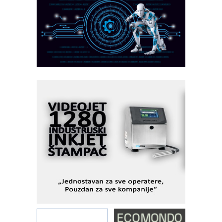
PLC AKYTEC
AUKOM: Svetski standard metrologije
dostupan u Srbiji
MOTOMAN – NEXT-Robotika vođena
veštačkom inteligencijom
I.SAFE MOBILE revolucioniše
industrijsku automatizaciju
pionirskimmobile operator PANEL-OM
Fleksibilno stezanje i brzo
podešavanje u proizvodnji prototipova
KIP KOP – napredna rešenja za
savremene industrijske i logističke
objekte
Alba d.o.o. – 35 godina preciznosti u
metrologiji i pametnim dozirnim
rešenjima
IBeRTIM - oprema za ispitivanje
kontrole kvaliteta
STAUFF – Komponente koje
povećavaju pouzdanost hidrauličkih