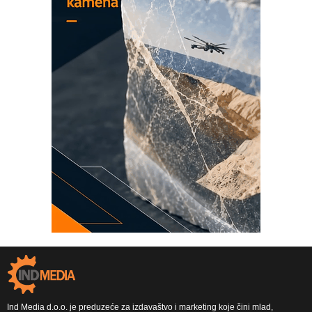
Ind Media d.o.o. je preduzeće za izdavaštvo i marketing koje čini mlad,