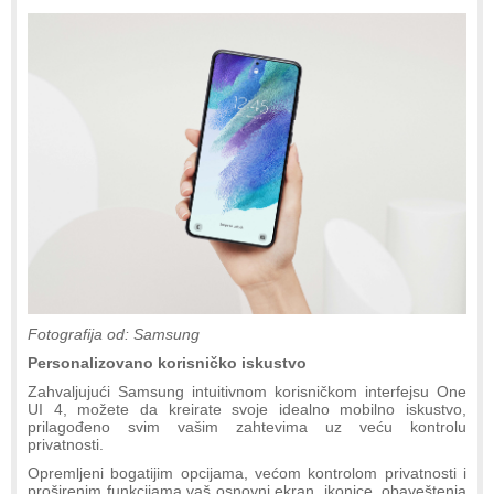
Fotografija od: Samsung
Personalizovano korisničko iskustvo
Zahvaljujući Samsung intuitivnom korisničkom interfejsu One
UI 4, možete da kreirate svoje idealno mobilno iskustvo,
prilagođeno svim vašim zahtevima uz veću kontrolu
privatnosti.
Opremljeni bogatijim opcijama, većom kontrolom privatnosti i
proširenim funkcijama vaš osnovni ekran, ikonice, obaveštenja