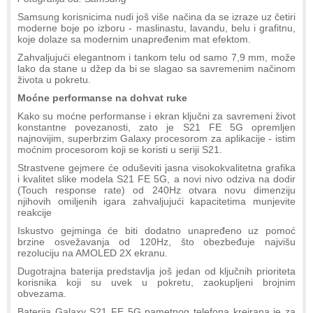
Samsung korisnicima nudi još više načina da se izraze uz četiri
moderne boje po izboru - maslinastu, lavandu, belu i grafitnu,
koje dolaze sa modernim unapređenim mat efektom.
Zahvaljujući elegantnom i tankom telu od samo 7,9 mm, može
lako da stane u džep da bi se slagao sa savremenim načinom
života u pokretu.
Moćne performanse na dohvat ruke
Kako su moćne performanse i ekran ključni za savremeni život
konstantne povezanosti, zato je S21 FE 5G opremljen
najnovijim, superbrzim Galaxy procesorom za aplikacije - istim
moćnim procesorom koji se koristi u seriji S21.
Strastvene gejmere će oduševiti jasna visokokvalitetna grafika
i kvalitet slike modela S21 FE 5G, a novi nivo odziva na dodir
(Touch response rate) od 240Hz otvara novu dimenziju
njihovih omiljenih igara zahvaljujući kapacitetima munjevite
reakcije
Iskustvo gejminga će biti dodatno unapređeno uz pomoć
brzine osvežavanja od 120Hz, što obezbeđuje najvišu
rezoluciju na AMOLED 2X ekranu.
Dugotrajna baterija predstavlja još jedan od ključnih prioriteta
korisnika koji su uvek u pokretu, zaokupljeni brojnim
obvezama.
Baterija Galaxy S21 FE 5G pametnog telefona kreirana je za