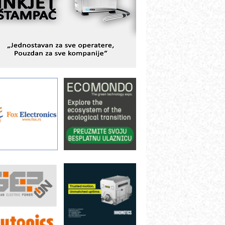
BeRTIM - oprema za ispitivanje
ontrole kvaliteta
TAUFF – Komponente koje
ovećavaju pouzdanost hidrauličkih
istema
AMADA pumpe – japanska
ouzdanost u transferu fluida
iltration Group Industrial – Napredna
ešenja za filtraciju u hidrauličkim i
rocesnim sistemima
rt Utopia Studio – vizuelne priče
ndustrije i biznisa
ILINEX kompanije Rittal
ANUC: Najbolje za vašu pametnu
utomatizaciju
fikasno upravljanje energijom
utomatizacija pakovanja · Display
Shelf-Ready) omotnice
roizvodnja iC7 Hybrid 1500 VDC