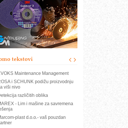
rajna oznaka kao dugoročna korist
ezbednost na prvom mestu!
B BLUMENAUER - više od 40 godina
overenja u industriji
RMQ-TITAN ADVANCED INDICATOR
 Pametna signalizacija za efikasnije
pravljanje mašinama
igurnije ispitivanje transformatora u
olarnim elektranama i vetroparkovima
omo tekstovi
COMBYPACK
VOKS Maintenance Management
OSA i SCHUNK podižu proizvodnju
a viši nivo
etekcija različitih oblika
AREX - Lim i mašine za savremena
ešenja
arcom-plast d.o.o.- vaš pouzdan
artner