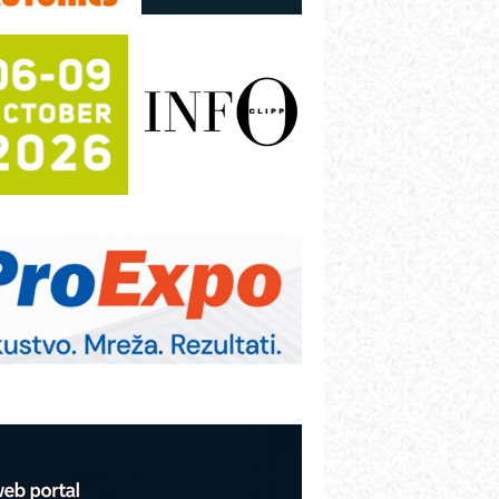
režnog pretvarača sa tečnim
lađenjem
otpuna efikasnost bez složenih
istema
rajna oznaka kao dugoročna korist
ezbednost na prvom mestu!
B BLUMENAUER - više od 40 godina
overenja u industriji
RMQ-TITAN ADVANCED INDICATOR
 Pametna signalizacija za efikasnije
pravljanje mašinama
igurnije ispitivanje transformatora u
olarnim elektranama i vetroparkovima
COMBYPACK
VOKS Maintenance Management
OSA i SCHUNK podižu proizvodnju
a viši nivo
etekcija različitih oblika