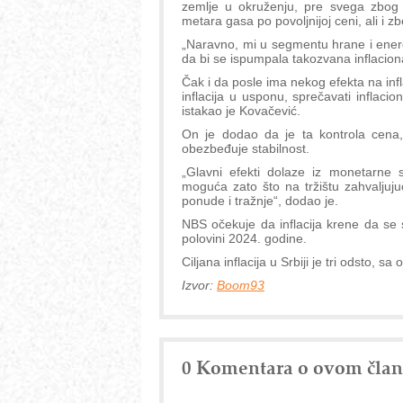
zemlje u okruženju, pre svega zbog 
metara gasa po povoljnijoj ceni, ali i z
„Naravno, mi u segmentu hrane i energ
da bi se ispumpala takozvana inflacion
Čak i da posle ima nekog efekta na infl
inflacija u usponu, sprečavati inflaci
istakao je Kovačević.
On je dodao da je ta kontrola cena, 
obezbeđuje stabilnost.
„Glavni efekti dolaze iz monetarne s
moguća zato što na tržištu zahvaljuj
ponude i tražnje“, dodao je.
NBS očekuje da inflacija krene da se 
polovini 2024. godine.
Ciljana inflacija u Srbiji je tri odsto, s
Izvor:
Boom93
0 Komentara o ovom čla