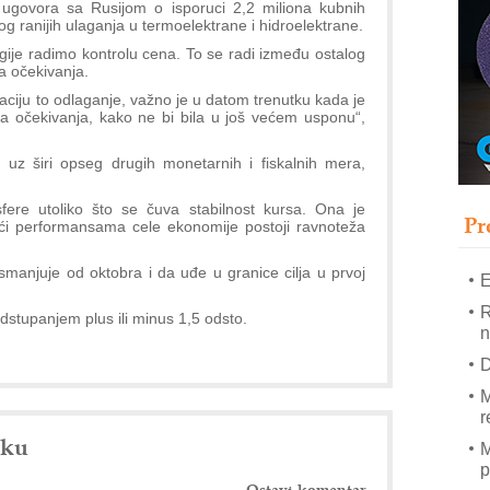
T
ugovora sa Rusijom o isporuci 2,2 miliona kubnih
bog ranijih ulaganja u termoelektrane i hidroelektrane.
B
ije radimo kontrolu cena. To se radi između ostalog
I
a očekivanja.
p
aciju to odlaganje, važno je u datom trenutku kada je
ona očekivanja, kako ne bi bila u još većem usponu“,
–
uz širi opseg drugih monetarnih i fiskalnih mera,
u
S
fere utoliko što se čuva stabilnost kursa. Ona je
s
Pr
ući performansama cele ekonomije postoji ravnoteža
smanjuje od oktobra i da uđe u granice cilja u prvoj
E
R
a odstupanjem plus ili minus 1,5 odsto.
n
D
M
r
nku
M
p
Ostavi komentar