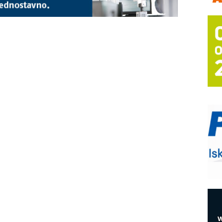
m
h
P
s
T
B
I
p
–
u
S
s
E
R
n
D