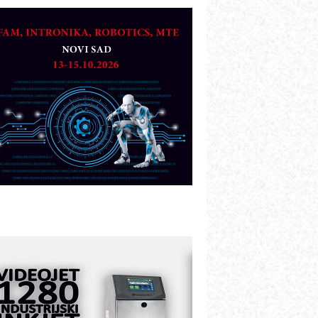
TO - Prilagodite svoju toplinsku
bradu!
azvoj asortimanskog pravca MINI-
PLC AKYTEC
UKOM: Svetski standard metrologije
ostupan u Srbiji
OTOMAN – NEXT-Robotika vođena
eštačkom inteligencijom
.SAFE MOBILE revolucioniše
ndustrijsku automatizaciju
ionirskimmobile operator PANEL-OM
leksibilno stezanje i brzo
odešavanje u proizvodnji prototipova
IP KOP – napredna rešenja za
avremene industrijske i logističke
bjekte
lba d.o.o. – 35 godina preciznosti u
etrologiji i pametnim dozirnim
ešenjima