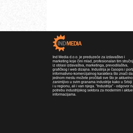
Ind Media d.o.o. je preduzeće za izdavaštvo i
marketing koje čini mlad, profesionalan tim stručn
iz oblasi izdavaštva, marketinga, prevodilaštva,
grafičkog i web dizajna. Industrija je časopis i port
informativno-komercijalnog karaktera što znači da
jednom mestu možete pročitati sve što je aktuelno 
zanimljivo u svim granama industrije kako u Srbiji
i u regionu, ali i van njega. "Industrija" - odgovor n
potrebu industrijskog sektora za modernim i aktue
informacijama.