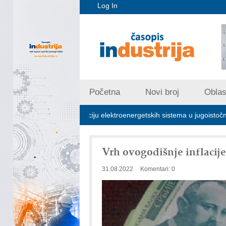
Log In
Početna
Novi broj
Oblast
jučna za stabilizaciju elektroenergetskih sistema u jugoistočnoj Evropi
Vrh ovogodišnje inflacije
31.08.2022
Komentari: 0