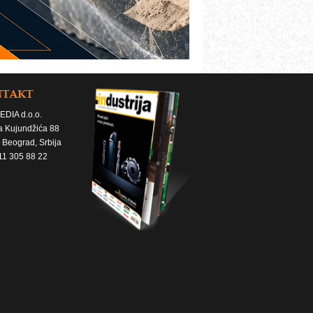
NTAKT
EDIA d.o.o.
a Kujundžića 88
 Beograd, Srbija
11 305 88 22