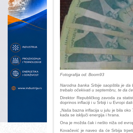
Fotografija od: Boom93
Narodna banka Srbije saopštila je da bi
trebalo očekivati u septembru, te da će 
Direktor Republičkog zavoda za statis
doprinos inflaciji i u Srbiji i u Evropi da
„Naša bazna inflacija u julu je bila oko
kada se isključi energija i hrana.
Ona je možda čak i nešto niža od evrop
Kovačević je naveo da će Srbija trpet