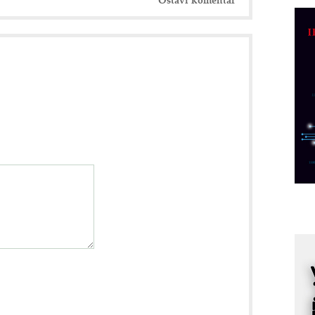
C
o
R
A
d
M
v
I
i
p
F
p
K
s
o
A
m
r