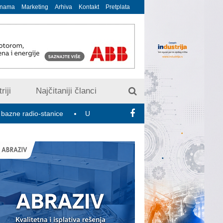
 nama
Marketing
Arhiva
Kontakt
Pretplata
riji
Najčitaniji članci
io-stanice
U susret 15. Savetovanju o elektrodistributivnim mre