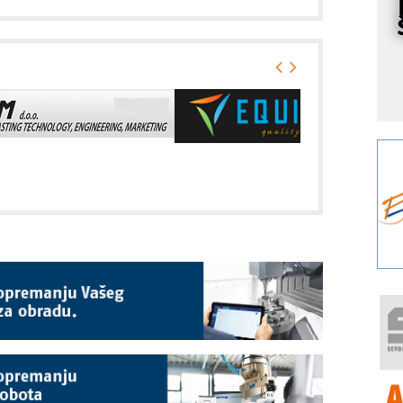
I
k
S
p
s
Y
p
F
r
p
A
i
R
F
a
E
A
(
P