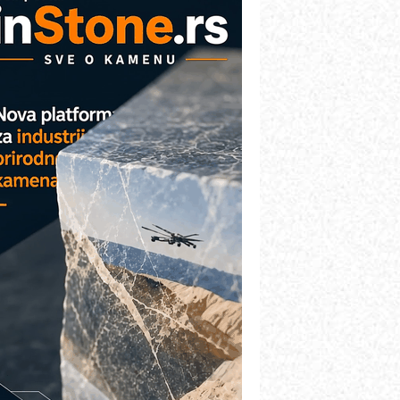
AREX - Lim i mašine za savremena
ešenja