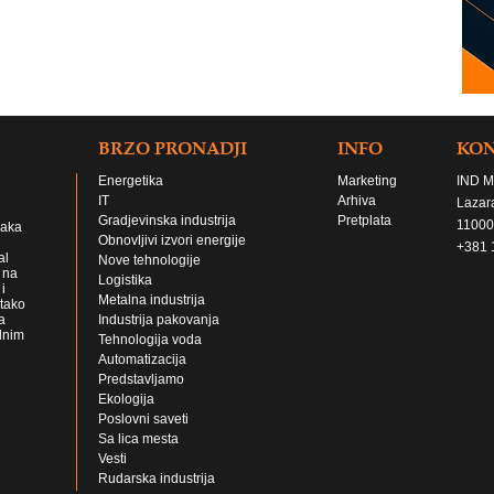
BRZO PRONADJI
INFO
KO
Energetika
Marketing
IND M
IT
Arhiva
Lazar
Gradjevinska industrija
Pretplata
11000
jaka
Obnovljivi izvori energije
+381 
al
Nove tehnologije
 na
Logistika
i
Metalna industrija
 tako
a
Industrija pakovanja
lnim
Tehnologija voda
Automatizacija
Predstavljamo
Ekologija
Poslovni saveti
Sa lica mesta
Vesti
Rudarska industrija