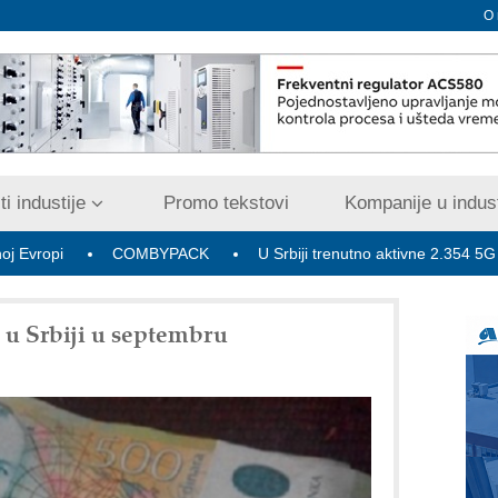
O
i industije
Promo tekstovi
Kompanije u indust
COMBYPACK
U Srbiji trenutno aktivne 2.354 5G bazne rad
 u Srbiji u septembru