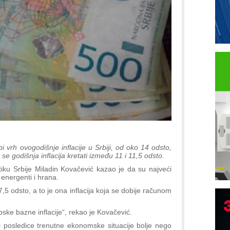
 vrh ovogodišnje inflacije u Srbiji, od oko 14 odsto,
se godišnja inflacija kretati između 11 i 11,5 odsto.
tiku Srbije Miladin Kovačević kazao je da su najveći
li energenti i hrana.
 7,5 odsto, a to je ona inflacija koja se dobije računom
ske bazne inflacije“, rekao je Kovačević.
i posledice trenutne ekonomske situacije bolje nego