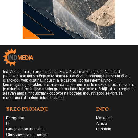
Ind Media d.o.o. je preduzeće za izdavaštvo i marketing koje čini mlad,
profesionalan tim stručnjaka iz oblasi izdavaštva, marketinga, prevodilaštva,
grafičkog i web dizajna. Industrija je časopis i portal informativno-
komercijalnog karaktera što znači da na jednom mestu možete pročitati sve što
je aktuelno i zanimljivo u svim granama industrije kako u Srbiji tako i u regionu,
ali i van njega. "Industrija" - odgovor na potrebu industrijskog sektora za
modernim i aktuelnim informacijama.
BRZO PRONADJI
INFO
Energetika
Marketing
IT
Arhiva
Gradjevinska industrija
Pretplata
Obnovljivi izvori energije