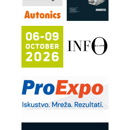
automatizaciju
Efikasno upravljanje energijom
Automatizacija pakovanja · Display
(Shelf-Ready) omotnice
Proizvodnja iC7 Hybrid 1500 VDC
mrežnog pretvarača sa tečnim
hlađenjem
Potpuna efikasnost bez složenih
sistema
Trajna oznaka kao dugoročna korist
Bezbednost na prvom mestu!
IB BLUMENAUER - više od 40 godina
poverenja u industriji
RMQ-TITAN ADVANCED INDICATOR
– Pametna signalizacija za efikasnije
upravljanje mašinama
Sigurnije ispitivanje transformatora u
solarnim elektranama i vetroparkovima
COMBYPACK