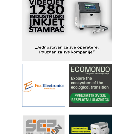
savremene industrijske i logističke
objekte
Alba d.o.o. – 35 godina preciznosti u
metrologiji i pametnim dozirnim
rešenjima
IBeRTIM - oprema za ispitivanje
kontrole kvaliteta
STAUFF – Komponente koje
povećavaju pouzdanost hidrauličkih
sistema
YAMADA pumpe – japanska
pouzdanost u transferu fluida
Filtration Group Industrial – Napredna
rešenja za filtraciju u hidrauličkim i
procesnim sistemima
Art Utopia Studio – vizuelne priče
industrije i biznisa
RILINEX kompanije Rittal
FANUC: Najbolje za vašu pametnu