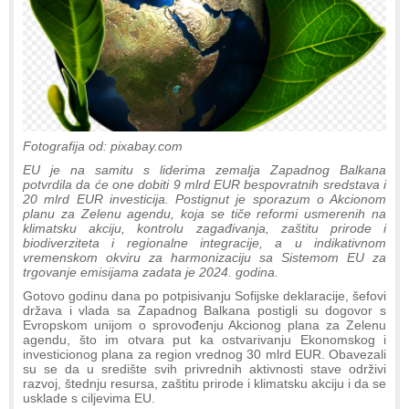
Fotografija od: pixabay.com
EU je na samitu s liderima zemalja Zapadnog Balkana
potvrdila da će one dobiti 9 mlrd EUR bespovratnih sredstava i
20 mlrd EUR investicija. Postignut je sporazum o Akcionom
planu za Zelenu agendu, koja se tiče reformi usmerenih na
klimatsku akciju, kontrolu zagađivanja, zaštitu prirode i
biodiverziteta i regionalne integracije, a u indikativnom
vremenskom okviru za harmonizaciju sa Sistemom EU za
trgovanje emisijama zadata je 2024. godina.
Gotovo godinu dana po potpisivanju Sofijske deklaracije, šefovi
država i vlada sa Zapadnog Balkana postigli su dogovor s
Evropskom unijom o sprovođenju Akcionog plana za Zelenu
agendu, što im otvara put ka ostvarivanju Ekonomskog i
investicionog plana za region vrednog 30 mlrd EUR. Obavezali
su se da u središte svih privrednih aktivnosti stave održivi
razvoj, štednju resursa, zaštitu prirode i klimatsku akciju i da se
usklade s ciljevima EU.