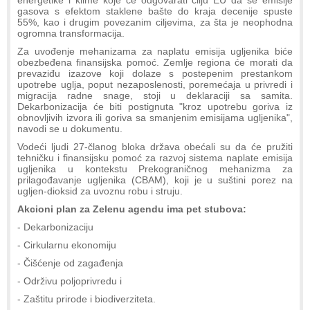
gasova s efektom staklene bašte do kraja decenije spuste
55%, kao i drugim povezanim ciljevima, za šta je neophodna
ogromna transformacija.
Za uvođenje mehanizama za naplatu emisija ugljenika biće
obezbeđena finansijska pomoć. Zemlje regiona će morati da
prevaziđu izazove koji dolaze s postepenim prestankom
upotrebe uglja, poput nezaposlenosti, poremećaja u privredi i
migracija radne snage, stoji u deklaraciji sa samita.
Dekarbonizacija će biti postignuta "kroz upotrebu goriva iz
obnovljivih izvora ili goriva sa smanjenim emisijama ugljenika",
navodi se u dokumentu.
Vodeći ljudi 27-članog bloka država obećali su da će pružiti
tehničku i finansijsku pomoć za razvoj sistema naplate emisija
ugljenika u kontekstu Prekograničnog mehanizma za
prilagođavanje ugljenika (CBAM), koji je u suštini porez na
ugljen-dioksid za uvoznu robu i struju.
Akcioni plan za Zelenu agendu ima pet stubova:
- Dekarbonizaciju
- Cirkularnu ekonomiju
- Čišćenje od zagađenja
- Održivu poljoprivredu i
- Zaštitu prirode i biodiverziteta.