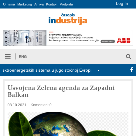
Log In
O nama
Marketing
Arhiva
Kontakt
Pretplata
ENG
oenergetskih sistema u jugoistočnoj Evropi
COMBYPACK
U
Usvojena Zelena agenda za Zapadni
Balkan
08.10.2021
Komentari: 0