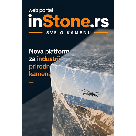
EVOKS Maintenance Management
ROSA i SCHUNK podižu proizvodnju
na viši nivo
Detekcija različitih oblika
MAREX - Lim i mašine za savremena
rešenja