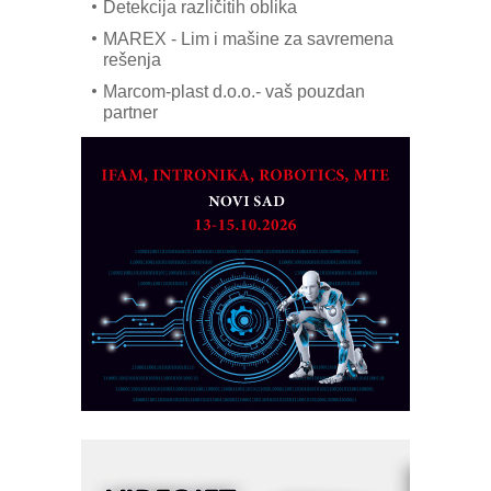
Detekcija različitih oblika
MAREX - Lim i mašine za savremena
rešenja
Marcom-plast d.o.o.- vaš pouzdan
partner
CTO - Prilagodite svoju toplinsku
obradu!
Razvoj asortimanskog pravca MINI-
PLC AKYTEC
AUKOM: Svetski standard metrologije
dostupan u Srbiji
MOTOMAN – NEXT-Robotika vođena
veštačkom inteligencijom
I.SAFE MOBILE revolucioniše
industrijsku automatizaciju
pionirskimmobile operator PANEL-OM
Fleksibilno stezanje i brzo
podešavanje u proizvodnji prototipova
KIP KOP – napredna rešenja za