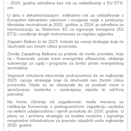
- 2024. godina određena kao rok za usklađivanje s EU ETS-
om.
U delu s dekarbonizacijom, indikativni rok za usklađivanje s
Evropskim klimatskim zakonom i usvajanje vizije o postizanju
klimatske neutralnosti je 2025. godina, a 2024. je određena za
harmonizaciju sa Sistemom EU za trgovanje emisijama (EU
ETS) i uvođenje drugih instrumenata za naplatu ugljenika.
Zapadni Balkan bi do 2023. trebalo da usvoji strategije koje će
obuhvatiti ceo životni ciklus proizvoda.
Zemlje Zapadnog Balkana su pristale da među prioritete, koje
će i finansirati, uvrste mere energetske efikasnosti, ukidanje
subvencija za ugalj i programe za borbu protiv energetskog
siromaštva.
Segment cirkularne ekonomije podrazumeva da se najkasnije
2023. razviju strategije koje će obuhvatiti ceo životni ciklus
proizvoda. Vlade su se obavezale da će podizati svest o
sprečavanju nastanka i razdvajanju otpada te održivoj
potrošnji.
Na frontu čišćenja od zagađenosti, među merama su
ratifikacija Konvencije o prekograničnom zagađenju vazduha
na velikim udaljenostima i njenih protokola do 2025. godine. U
planu su i primena strategija za kvalitet vazduha i izgradnja
neophodne infrastrukture za preradu otpadnih voda najkasnije
2030. godine.