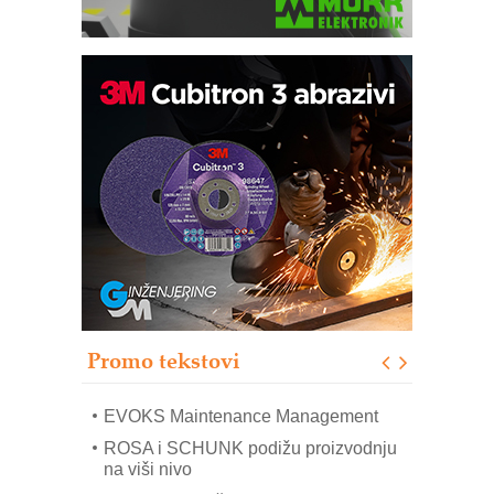
Trajna oznaka kao dugoročna korist
Bezbednost na prvom mestu!
IB BLUMENAUER - više od 40 godina
poverenja u industriji
RMQ-TITAN ADVANCED INDICATOR
– Pametna signalizacija za efikasnije
upravljanje mašinama
Sigurnije ispitivanje transformatora u
solarnim elektranama i vetroparkovima
Promo tekstovi
COMBYPACK
EVOKS Maintenance Management
ROSA i SCHUNK podižu proizvodnju
na viši nivo