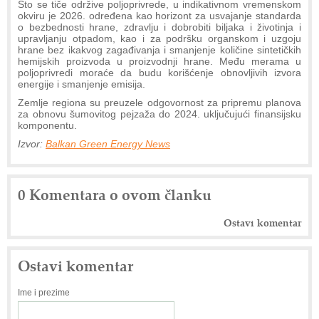
Što se tiče održive poljoprivrede, u indikativnom vremenskom
okviru je 2026. određena kao horizont za usvajanje standarda
o bezbednosti hrane, zdravlju i dobrobiti biljaka i životinja i
upravljanju otpadom, kao i za podršku organskom i uzgoju
hrane bez ikakvog zagađivanja i smanjenje količine sintetičkih
hemijskih proizvoda u proizvodnji hrane. Među merama u
poljoprivredi moraće da budu korišćenje obnovljivih izvora
energije i smanjenje emisija.
Zemlje regiona su preuzele odgovornost za pripremu planova
za obnovu šumovitog pejzaža do 2024. uključujući finansijsku
komponentu.
Izvor:
Balkan Green Energy News
0 Komentara o ovom članku
Ostavi komentar
Ostavi komentar
Ime i prezime