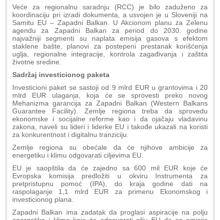
Veće za regionalnu saradnju (RCC) je bilo zaduženo za
koordinaciju pri izradi dokumenta, a usvojen je u Sloveniji na
Samitu EU – Zapadni Balkan. U Akcionom planu za Zelenu
agendu za Zapadni Balkan za period do 2030. godine
najvažniji segmenti su naplata emisija gasova s efektom
staklene bašte, planovi za postepeni prestanak korišćenja
uglja, regionalne integracije, kontrola zagađivanja i zaštita
životne sredine.
Sadržaj investicionog paketa
Investicioni paket se sastoji od 9 mlrd EUR u grantovima i 20
mlrd EUR ulaganja, koja će se sprovesti preko novog
Mehanizma garancija za Zapadni Balkan (Western Balkans
Guarantee Facility). Zemlje regiona treba da sprovedu
ekonomske i socijalne reforme kao i da ojačaju vladavinu
zakona, naveli su lideri i liderke EU i takođe ukazali na koristi
za konkurentnost i digitalnu tranziciju.
Zemlje regiona su obećale da će njihove ambicije za
energetiku i klimu odgovarati ciljevima EU.
EU je saopštila da će zajedno sa 600 mil EUR koje će
Evropska komisija predložiti u okviru Instrumenta za
pretpristupnu pomoć (IPA), do kraja godine dati na
raspolaganje 1,1 mlrd EUR za primenu Ekonomskog i
investicionog plana.
Zapadni Balkan ima zadatak da proglasi aspiracije na polju
energetike i klime koje će odgovarati cilju EU da se emisije