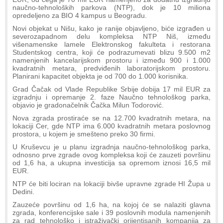
naučno-tehnoloških parkova (NTP), dok je 10 miliona
opredeljeno za BIO 4 kampus u Beogradu.
Novi objekat u Nišu, kako je ranije objavljeno, biće izgrađen u
severozapadnom delu kompleksa NTP Niš, između
višenamenske lamele Elektronskog fakulteta i restorana
Studentskog centra, koji će podrazumevati blizu 9.500 m2
namenjenih kancelarijskom prostoru i između 900 i 1.000
kvadratnih metara, predviđenih laboratorijskom prostoru.
Planirani kapacitet objekta je od 700 do 1.000 korisnika.
Grad Čačak od Vlade Republike Srbije dobija 17 mil EUR za
izgradnju i opremanje 2. faze Naučno tehnološkog parka,
objavio je gradonačelnik Čačka Milun Todorović.
Nova zgrada prostiraće se na 12.700 kvadratnih metara, na
lokaciji Cer, gde NTP ima 6.000 kvadratnih metara poslovnog
prostora, u kojem je smešteno preko 30 firmi.
U Kruševcu je u planu izgradnja naučno-tehnološkog parka,
odnosno prve zgrade ovog kompleksa koji će zauzeti površinu
od 1,6 ha, a ukupna investicija sa opremom iznosi 16,5 mil
EUR.
NTP će biti lociran na lokaciji bivše upravne zgrade HI Župa u
Dedini.
Zauzeće površinu od 1,6 ha, na kojoj će se nalaziti glavna
zgrada, konferencijske sale i 39 poslovnih modula namenjenih
za rad tehnološko i istraživački orijentisanih kompanija za