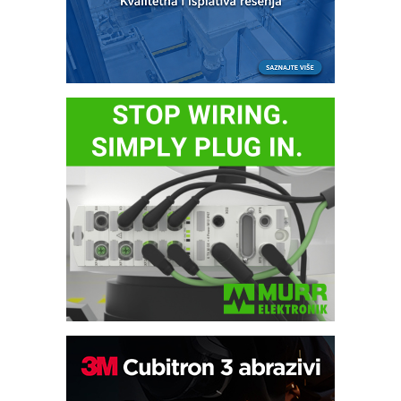
Bezbednost na prvom mestu!
IB BLUMENAUER - više od 40 godina
poverenja u industriji