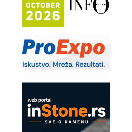
Trajna oznaka kao dugoročna korist
Bezbednost na prvom mestu!
IB BLUMENAUER - više od 40 godina
poverenja u industriji
RMQ-TITAN ADVANCED INDICATOR
– Pametna signalizacija za efikasnije
upravljanje mašinama
Sigurnije ispitivanje transformatora u
solarnim elektranama i vetroparkovima
Pranje točkova na gradilištu- standard
modernog i odgovornog građenja
Proizvodnja iC7 Hybrid 1500 VDC
mrežnog pretvarača sa tečnim
hlađenjem
COMBYPACK
EVOKS Maintenance Management
ROSA i SCHUNK podižu proizvodnju
na viši nivo