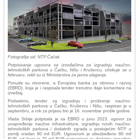
Fotografija od: NTP Čačak
Potpisivanje ugovora sa izvođačima za izgradnju naučno-
tehnoloških parkova u Čačku, Nišu i Kruševcu, očekuje se u
februaru, rekli su iz Ministarstva za javna ulaganja.
Ponude su otvorene, a Evropska banka za obnovu i razvoj
(EBRD), koja je i raspisala tender trenutno daje komentare na
izveštaj.
Podsetimo, tender za izgradnju i proširenje naučno-
tehnoloških parkova u Čačku, Kruševcu i Nišu, raspisan je u
septembru, a rok za prijavu bio je 16. novembar prošle godine.
Vlada Srbije potpisala je sa EBRD u junu 2023. ugovor za
unapređenje naučne infrastrukture, izgradnju novih naučno-
tehnoloških parkova i dodatnih zgrada u postojećim NTP u
zemlji vredan 80 mil EUR. Ugovorom je obezbeđeno 80 mil
EUR, od čega je 70 mil EUR namenjeno za dodatnu izgradnju