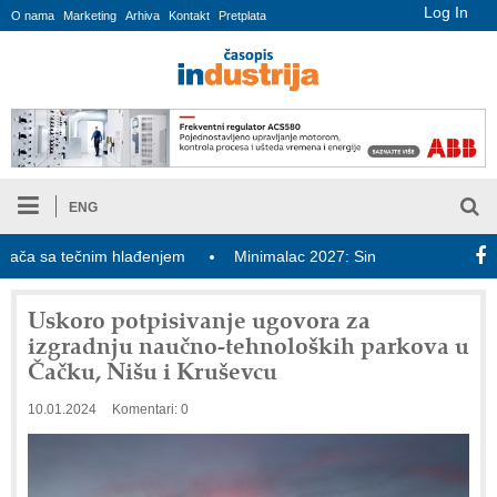
Log In
O nama
Marketing
Arhiva
Kontakt
Pretplata
ENG
 sa tečnim hlađenjem
Minimalac 2027: Sindikati traže veće pove
Uskoro potpisivanje ugovora za
izgradnju naučno-tehnoloških parkova u
Čačku, Nišu i Kruševcu
10.01.2024
Komentari: 0