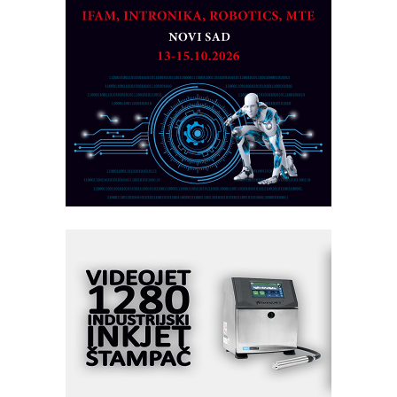
partner
CTO - Prilagodite svoju toplinsku
obradu!
Razvoj asortimanskog pravca MINI-
PLC AKYTEC
AUKOM: Svetski standard metrologije
dostupan u Srbiji
MOTOMAN – NEXT-Robotika vođena
veštačkom inteligencijom
I.SAFE MOBILE revolucioniše
industrijsku automatizaciju
pionirskimmobile operator PANEL-OM
Fleksibilno stezanje i brzo
podešavanje u proizvodnji prototipova
KIP KOP – napredna rešenja za
savremene industrijske i logističke
objekte
Alba d.o.o. – 35 godina preciznosti u
metrologiji i pametnim dozirnim