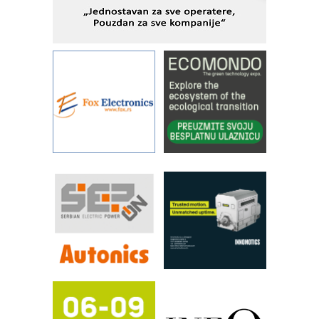
rešenjima
IBeRTIM - oprema za ispitivanje
kontrole kvaliteta
STAUFF – Komponente koje
povećavaju pouzdanost hidrauličkih
sistema
YAMADA pumpe – japanska
pouzdanost u transferu fluida
Filtration Group Industrial – Napredna
rešenja za filtraciju u hidrauličkim i
procesnim sistemima
RILINEX kompanije Rittal
FANUC: Najbolje za vašu pametnu
automatizaciju
Efikasno upravljanje energijom
Automatizacija pakovanja · Display
(Shelf-Ready) omotnice
Potpuna efikasnost bez složenih
sistema