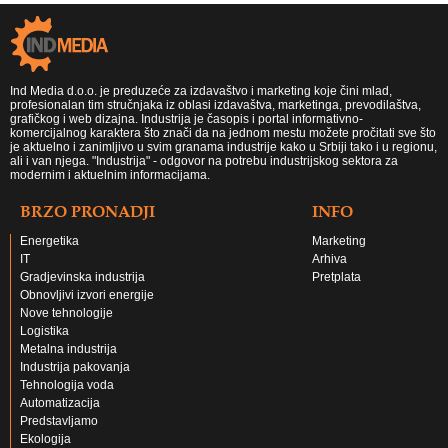
Ind Media d.o.o. je preduzeće za izdavaštvo i marketing koje čini mlad,
profesionalan tim stručnjaka iz oblasi izdavaštva, marketinga, prevodilaštva,
grafičkog i web dizajna. Industrija je časopis i portal informativno-
komercijalnog karaktera što znači da na jednom mestu možete pročitati sve što
je aktuelno i zanimljivo u svim granama industrije kako u Srbiji tako i u regionu,
ali i van njega. "Industrija" - odgovor na potrebu industrijskog sektora za
modernim i aktuelnim informacijama.
BRZO PRONADJI
INFO
Energetika
Marketing
IT
Arhiva
Gradjevinska industrija
Pretplata
Obnovljivi izvori energije
Nove tehnologije
Logistika
Metalna industrija
Industrija pakovanja
Tehnologija voda
Automatizacija
Predstavljamo
Ekologija