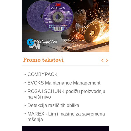
RMQ-TITAN ADVANCED INDICATOR
– Pametna signalizacija za efikasnije
upravljanje mašinama
Sigurnije ispitivanje transformatora u
solarnim elektranama i vetroparkovima
Pranje točkova na gradilištu- standard
modernog i odgovornog građenja
Proizvodnja iC7 Hybrid 1500 VDC
Promo tekstovi
mrežnog pretvarača sa tečnim
hlađenjem
COMBYPACK
EVOKS Maintenance Management
ROSA i SCHUNK podižu proizvodnju
na viši nivo
Detekcija različitih oblika
MAREX - Lim i mašine za savremena
rešenja
Marcom-plast d.o.o.- vaš pouzdan