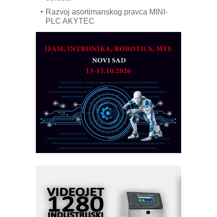
Razvoj asortimanskog pravca MINI-
PLC AKYTEC
AUKOM: Svetski standard metrologije
dostupan u Srbiji
MOTOMAN – NEXT-Robotika vođena
veštačkom inteligencijom
I.SAFE MOBILE revolucioniše
industrijsku automatizaciju
pionirskimmobile operator PANEL-OM
Fleksibilno stezanje i brzo
podešavanje u proizvodnji prototipova
KIP KOP – napredna rešenja za
savremene industrijske i logističke
objekte
Alba d.o.o. – 35 godina preciznosti u
metrologiji i pametnim dozirnim
rešenjima
IBeRTIM - oprema za ispitivanje
kontrole kvaliteta