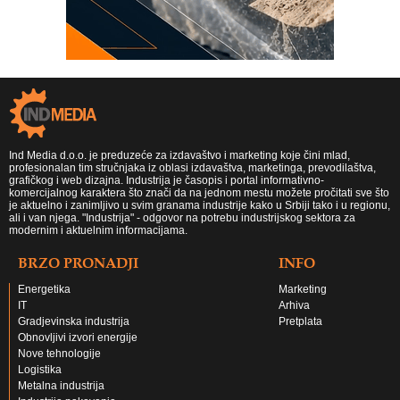
Ind Media d.o.o. je preduzeće za izdavaštvo i marketing koje čini mlad,
profesionalan tim stručnjaka iz oblasi izdavaštva, marketinga, prevodilaštva,
grafičkog i web dizajna. Industrija je časopis i portal informativno-
komercijalnog karaktera što znači da na jednom mestu možete pročitati sve što
je aktuelno i zanimljivo u svim granama industrije kako u Srbiji tako i u regionu,
ali i van njega. "Industrija" - odgovor na potrebu industrijskog sektora za
modernim i aktuelnim informacijama.
BRZO PRONADJI
INFO
Energetika
Marketing
IT
Arhiva
Gradjevinska industrija
Pretplata
Obnovljivi izvori energije
Nove tehnologije
Logistika
Metalna industrija