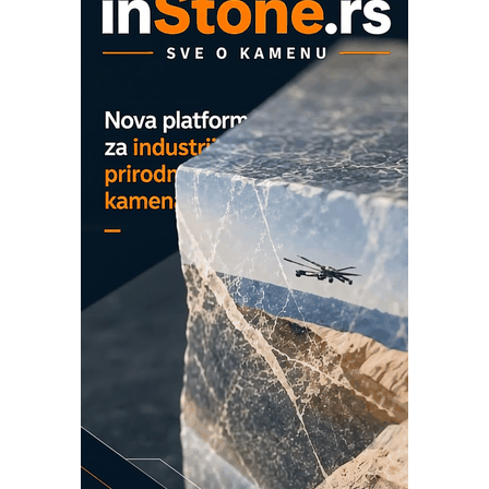
rešenja
Marcom-plast d.o.o.- vaš pouzdan
partner
CTO - Prilagodite svoju toplinsku
obradu!