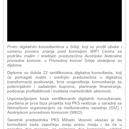
Prvim digitalnim konsultantima u Srbiji, koji su prošli obuke i
usmenu proveru znanja pred komisijom WIFI Centra za
podršku malim i srednjim preduzećima Austrijske federalne
privredne komore, u Privrednoj komori Srbije dodeljene su
diplome.
Diplome su dobila 22 sertifikovana digitalna konsultanta, koji
će pomagati malim i srednjim preduzećima u digitalnoj
transformaciji poslovanja, kroz unapređenje komunikacije sa
potencijalnim i sadašnjim kupcima, planiranje finansiranja,
podizanje profitabilnosti i kvaliteta marketinških aktivnosti.
Uspostavljanjem baze sertifikovanih digitalnih konsultanata,
završena je prva faza projekta koji PKS realizuje u saradnji sa
Nemačkom organizacijom za međunarodnu saradnju (GIZ) i
Austrijskom privrednom komorom (WKO).
Savetnik predsednika PKS Mihailo Vesović ukazao je da
konsultanti sada započinju svoju pravu misiju i da će u
naredna dva meseca, sa najmanje dve kompanije, održati