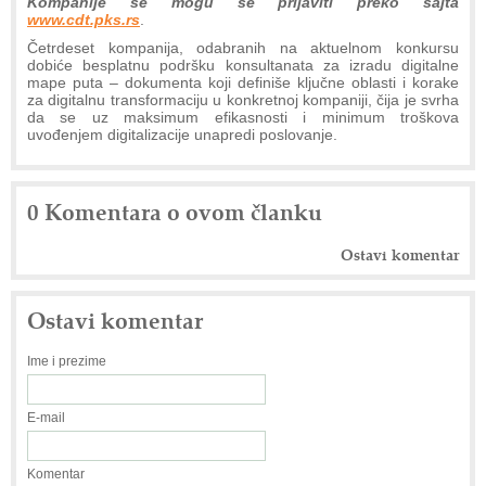
Kompanije se mogu se prijaviti preko sajta
www.cdt.pks.rs
.
Četrdeset kompanija, odabranih na aktuelnom konkursu
dobiće besplatnu podršku konsultanata za izradu digitalne
mape puta – dokumenta koji definiše ključne oblasti i korake
za digitalnu transformaciju u konkretnoj kompaniji, čija je svrha
da se uz maksimum efikasnosti i minimum troškova
uvođenjem digitalizacije unapredi poslovanje.
0 Komentara o ovom članku
Ostavi komentar
Ostavi komentar
Ime i prezime
E-mail
Komentar