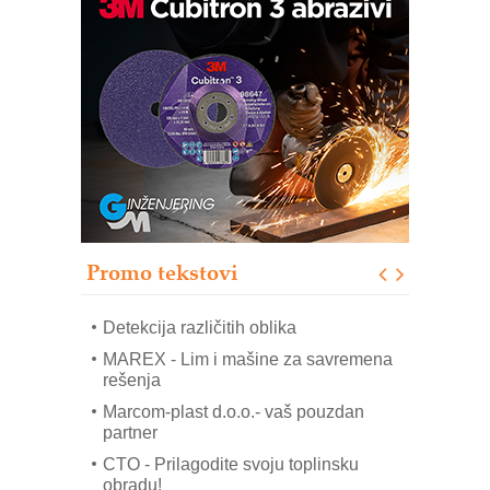
IB BLUMENAUER - više od 40 godina
poverenja u industriji
COMBYPACK
RMQ-TITAN ADVANCED INDICATOR
– Pametna signalizacija za efikasnije
upravljanje mašinama
Sigurnije ispitivanje transformatora u
solarnim elektranama i vetroparkovima
Pranje točkova na gradilištu- standard
modernog i odgovornog građenja
Promo tekstovi
ROSA i SCHUNK podižu proizvodnju
na viši nivo
Detekcija različitih oblika
MAREX - Lim i mašine za savremena
rešenja
Marcom-plast d.o.o.- vaš pouzdan
partner
CTO - Prilagodite svoju toplinsku
obradu!