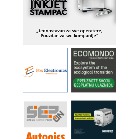
STAUFF – Komponente koje
povećavaju pouzdanost hidrauličkih
sistema
YAMADA pumpe – japanska
pouzdanost u transferu fluida
Filtration Group Industrial – Napredna
rešenja za filtraciju u hidrauličkim i
procesnim sistemima
Art Utopia Studio – vizuelne priče
industrije i biznisa
RILINEX kompanije Rittal
FANUC: Najbolje za vašu pametnu
automatizaciju
Efikasno upravljanje energijom
Automatizacija pakovanja · Display
(Shelf-Ready) omotnice
Proizvodnja iC7 Hybrid 1500 VDC
mrežnog pretvarača sa tečnim
hlađenjem