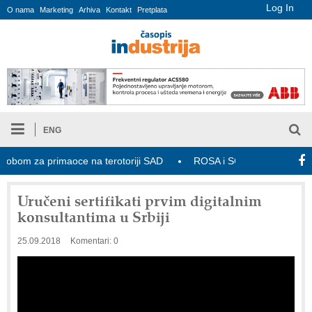
Log In
O nama
Marketing
Arhiva
Kontakt
Pretplata
ENG
bom za primaoce na terotoriji SAD
ROSA i SCHUNK podižu proizvodn
Uručeni sertifikati prvim digitalnim
konsultantima u Srbiji
25.09.2018
Komentari: 0