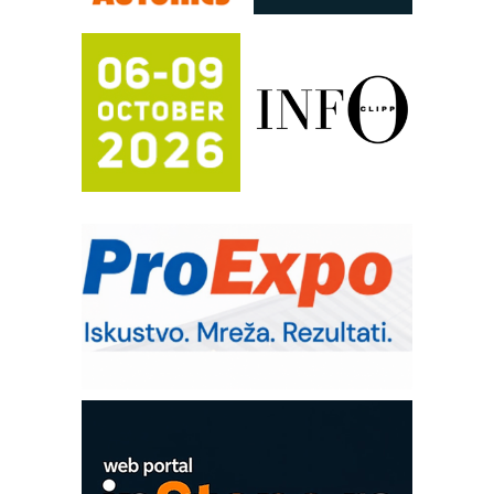
Potpuna efikasnost bez složenih
sistema
Trajna oznaka kao dugoročna korist
Bezbednost na prvom mestu!
IB BLUMENAUER - više od 40 godina
poverenja u industriji
COMBYPACK
RMQ-TITAN ADVANCED INDICATOR
– Pametna signalizacija za efikasnije
upravljanje mašinama
Sigurnije ispitivanje transformatora u
solarnim elektranama i vetroparkovima
Pranje točkova na gradilištu- standard
modernog i odgovornog građenja
ROSA i SCHUNK podižu proizvodnju
na viši nivo
Detekcija različitih oblika
MAREX - Lim i mašine za savremena