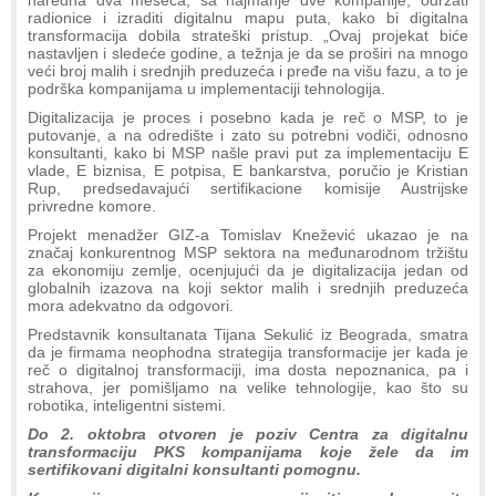
radionice i izraditi digitalnu mapu puta, kako bi digitalna
transformacija dobila strateški pristup. „Ovaj projekat biće
nastavljen i sledeće godine, a težnja je da se proširi na mnogo
veći broj malih i srednjih preduzeća i pređe na višu fazu, a to je
podrška kompanijama u implementaciji tehnologija.
Digitalizacija je proces i posebno kada je reč o MSP, to je
putovanje, a na odredište i zato su potrebni vodiči, odnosno
konsultanti, kako bi MSP našle pravi put za implementaciju E
vlade, E biznisa, E potpisa, E bankarstva, poručio je Kristian
Rup, predsedavajući sertifikacione komisije Austrijske
privredne komore.
Projekt menadžer GIZ-a Tomislav Knežević ukazao je na
značaj konkurentnog MSP sektora na međunarodnom tržištu
za ekonomiju zemlje, ocenjujući da je digitalizacija jedan od
globalnih izazova na koji sektor malih i srednjih preduzeća
mora adekvatno da odgovori.
Predstavnik konsultanata Tijana Sekulić iz Beograda, smatra
da je firmama neophodna strategija transformacije jer kada je
reč o digitalnoj transformaciji, ima dosta nepoznanica, pa i
strahova, jer pomišljamo na velike tehnologije, kao što su
robotika, inteligentni sistemi.
Do 2. oktobra otvoren je poziv Centra za digitalnu
transformaciju PKS kompanijama koje žele da im
sertifikovani digitalni konsultanti pomognu.